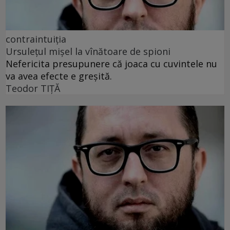
contraintuiția
Ursulețul mișel la vînătoare de spioni
Nefericita presupunere că joaca cu cuvintele nu
va avea efecte e greșită.
Teodor TIŢĂ