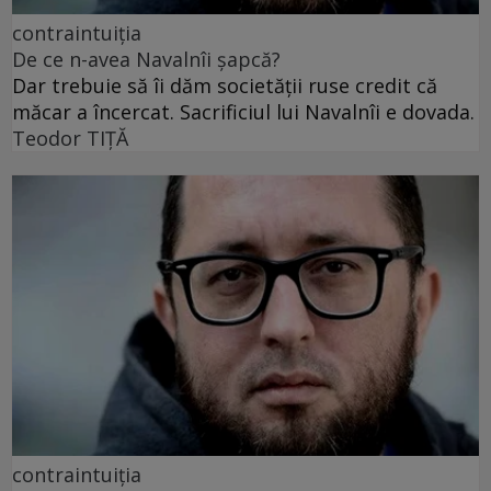
contraintuiția
De ce n-avea Navalnîi șapcă?
Dar trebuie să îi dăm societății ruse credit că
măcar a încercat. Sacrificiul lui Navalnîi e dovada.
Teodor TIŢĂ
contraintuiția