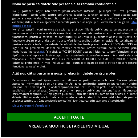
Nouă ne pasă ca datele tale personale să rămână confidențiale
Noi și partenerii noștri
606
stocăm și/sau accesăm informații pe dispozitivul dvs., precum
identificatorii cookie unici pentru prelucrarea datelor cu caracter personal. Puteți accepta sau
gestiona alegerile dvs. făcând clic mai jos sau în orice moment, pe pagina cu politica de
confidențialitate. Aceste alegeri vor fi raportate partenerilor noștri și nu vă vor afecta navigarea.
Mai
multe detalii
Noi si partenerii nostri (retelele de socializare si agentiile de publicitate partenere, precum si
furnizorii nostri de servicii de date analitice) prelucram date pentru a permite website-ului sa
functioneze, pentru a personaliza continutul si anunturile publicitare afisate in functie de
interesele si/sau profilul dvs., pentru a va oferi functionalitati aferente retelelor de socializare si
pentru a analiza traficul pe website. Beneficiati de drepturile prevazute de art. 15-22 din GDPR in
legatura cu prelucrarea datelor cu caracter personal. Aceste drepturi pot fi exercitate prin
modalitatea indicata
aici
. Prin click pe “ACCEPT TOATE”, acceptati folosirea tuturor Tehnologiilor de
tip Cookie, care implica inclusiv acceptul dvs. cu privire la stocarea/accesarea informatiilor de catre
Vendor-ii cu care colaboram. Prin click pe “VREAU SA MODIFIC SETARILE INDIVIDUAL” puteti
schimba preferintele in mod individual, mai putin cele legate de cookie strict necesare pentru
functionarea website-ului.
Atât noi, cât și partenerii noștri prelucrăm datele pentru a oferi:
Dezvoltarea și îmbunătățirea serviciilor. Măsurarea performanței reclamelor. Stocarea și/sau
accesarea informațiilor de pe un dispozitiv. Utilizarea profilurilor pentru selectarea conținutului
personalizat. Crearea profilurilor de conținut personalizat. Utilizarea profilurilor pentru selectarea
publicității personalizate. Crearea profilurilor pentru publicitate personalizată. Măsurarea
contraintuiția
performanței conținutului. Înțelegerea publicului prin statistici sau combinații de date din surse
diferite. Utilizarea de date limitate pentru a selecta publicitatea. Utilizarea datelor limitate pentru
Cadavre și steaguri
a selecta conținutul. Date precise de geolocație și identificarea prin scanarea dispozitivului.
Listă parteneri (furnizori)
De fapt, avem de-a face cu o tactică de evaziune.
Teodor TIŢĂ
ACCEPT TOATE
VREAU SA MODIFIC SETARILE INDIVIDUAL