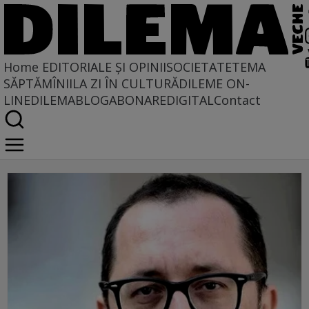
Home
EDITORIALE ȘI OPINII
SOCIETATE
TEMA
SĂPTĂMÎNII
LA ZI ÎN CULTURĂ
DILEME ON-
LINE
DILEMABLOG
ABONARE
DIGITAL
Contact
contraintuitia