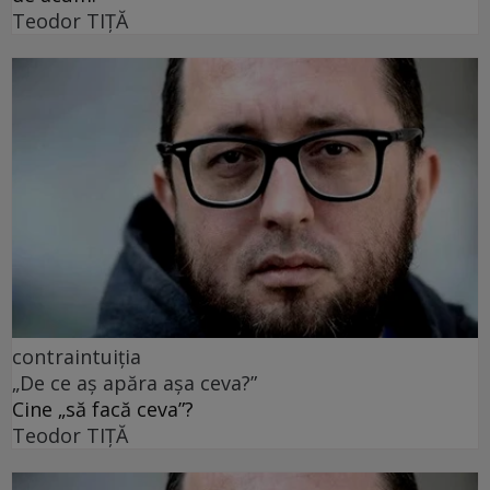
Teodor TIŢĂ
contraintuiția
„De ce aș apăra așa ceva?”
Cine „să facă ceva”?
Teodor TIŢĂ