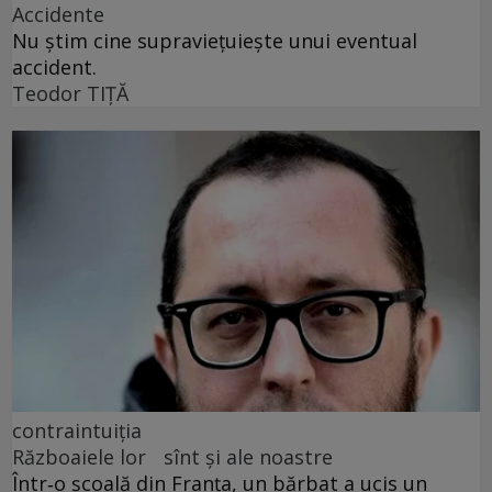
Accidente
Nu știm cine supraviețuiește unui eventual
accident.
Teodor TIŢĂ
contraintuiția
Războaiele lor sînt și ale noastre
Într‑o școală din Franța, un bărbat a ucis un