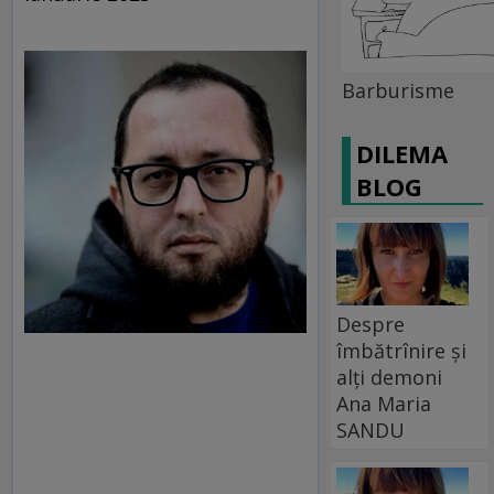
Barburisme
DILEMA
BLOG
Despre
îmbătrînire și
alți demoni
Ana Maria
SANDU