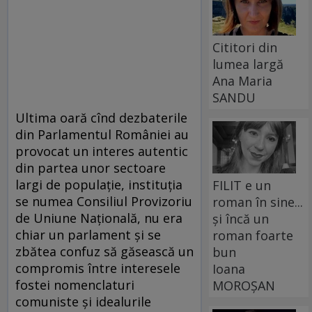
Cititori din
lumea largă
Ana Maria
SANDU
Ultima oară cînd dezbaterile
din Parlamentul României au
provocat un interes autentic
din partea unor sectoare
largi de populație, instituția
FILIT e un
se numea Consiliul Provizoriu
roman în sine...
de Uniune Națională, nu era
și încă un
chiar un parlament și se
roman foarte
zbătea confuz să găsească un
bun
compromis între interesele
Ioana
fostei nomenclaturi
MOROȘAN
comuniste și idealurile