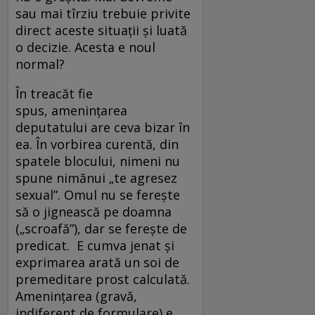
sau mai tîrziu trebuie privite
direct aceste situații și luată
o decizie. Acesta e noul
normal?
În treacăt fie
spus, amenințarea
deputatului are ceva bizar în
ea. În vorbirea curentă, din
spatele blocului, nimeni nu
spune nimănui „te agresez
sexual”. Omul nu se ferește
să o jignească pe doamna
(„scroafă”), dar se ferește de
predicat. E cumva jenat și
exprimarea arată un soi de
premeditare prost calculată.
Amenințarea (gravă,
indiferent de formulare) e