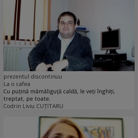
prezentul discontinuu
La o cafea
Cu puţină mămăliguţă caldă, le veţi înghiţi,
treptat, pe toate.
Codrin Liviu CUŢITARU