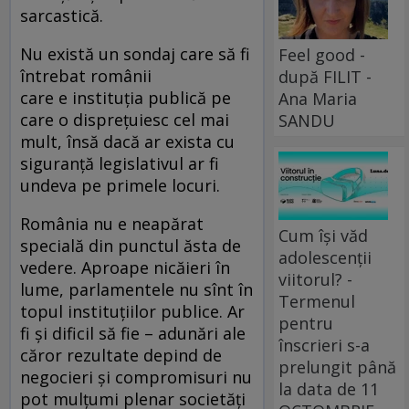
sarcastică.
Nu există un sondaj care să fi
Feel good -
întrebat românii
după FILIT -
care e instituția publică pe
Ana Maria
care o disprețuiesc cel mai
SANDU
mult, însă dacă ar exista cu
siguranță legislativul ar fi
undeva pe primele locuri.
România nu e neapărat
Cum își văd
specială din punctul ăsta de
adolescenții
vedere. Aproape nicăieri în
viitorul? -
lume, parlamentele nu sînt în
Termenul
topul instituțiilor publice. Ar
pentru
fi și dificil să fie – adunări ale
înscrieri s-a
căror rezultate depind de
prelungit până
negocieri și compromisuri nu
la data de 11
pot mulțumi plenar societăți