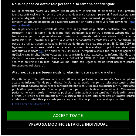
Nouă ne pasă ca datele tale personale să rămână confidențiale
la răscruce de gînduri
Noi și partenerii noștri
606
stocăm și/sau accesăm informații pe dispozitivul dvs., precum
identificatorii cookie unici pentru prelucrarea datelor cu caracter personal. Puteți accepta sau
Succesiunea
gestiona alegerile dvs. făcând clic mai jos sau în orice moment, pe pagina cu politica de
confidențialitate. Aceste alegeri vor fi raportate partenerilor noștri și nu vă vor afecta navigarea.
Mai
Nici Europa nu stă grozav înaintea unor alegeri
multe detalii
Noi si partenerii nostri (retelele de socializare si agentiile de publicitate partenere, precum si
care pot să împingă în parlamentele europene
furnizorii nostri de servicii de date analitice) prelucram date pentru a permite website-ului sa
functioneze, pentru a personaliza continutul si anunturile publicitare afisate in functie de
diferiți demagogi cu promisiuni maximale și
interesele si/sau profilul dvs., pentru a va oferi functionalitati aferente retelelor de socializare si
pentru a analiza traficul pe website. Beneficiati de drepturile prevazute de art. 15-22 din GDPR in
capacități mediocre.
legatura cu prelucrarea datelor cu caracter personal. Aceste drepturi pot fi exercitate prin
modalitatea indicata
aici
. Prin click pe “ACCEPT TOATE”, acceptati folosirea tuturor Tehnologiilor de
Andrei CORNEA
tip Cookie, care implica inclusiv acceptul dvs. cu privire la stocarea/accesarea informatiilor de catre
Vendor-ii cu care colaboram. Prin click pe “VREAU SA MODIFIC SETARILE INDIVIDUAL” puteti
schimba preferintele in mod individual, mai putin cele legate de cookie strict necesare pentru
functionarea website-ului.
Atât noi, cât și partenerii noștri prelucrăm datele pentru a oferi:
Dezvoltarea și îmbunătățirea serviciilor. Măsurarea performanței reclamelor. Stocarea și/sau
accesarea informațiilor de pe un dispozitiv. Utilizarea profilurilor pentru selectarea conținutului
personalizat. Crearea profilurilor de conținut personalizat. Utilizarea profilurilor pentru selectarea
publicității personalizate. Crearea profilurilor pentru publicitate personalizată. Măsurarea
performanței conținutului. Înțelegerea publicului prin statistici sau combinații de date din surse
diferite. Utilizarea de date limitate pentru a selecta publicitatea. Utilizarea datelor limitate pentru
a selecta conținutul. Date precise de geolocație și identificarea prin scanarea dispozitivului.
Listă parteneri (furnizori)
ACCEPT TOATE
VREAU SA MODIFIC SETARILE INDIVIDUAL