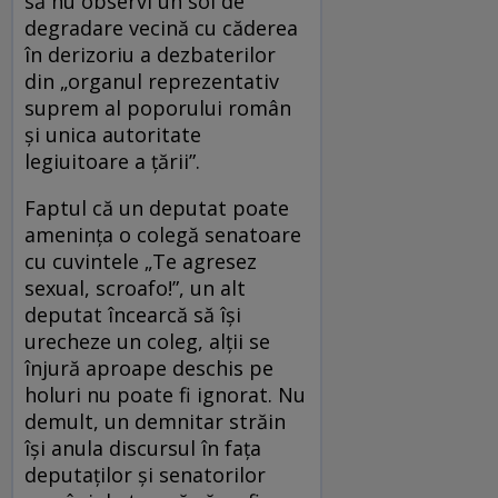
să nu observi un soi de
degradare vecină cu căderea
în derizoriu a dezbaterilor
din „organul reprezentativ
suprem al poporului român
şi unica autoritate
legiuitoare a ţării”.
Faptul că un deputat poate
amenința o colegă senatoare
cu cuvintele „Te agresez
sexual, scroafo!”, un alt
deputat încearcă să își
urecheze un coleg, alții se
înjură aproape deschis pe
holuri nu poate fi ignorat. Nu
demult, un demnitar străin
își anula discursul în fața
deputaților și senatorilor