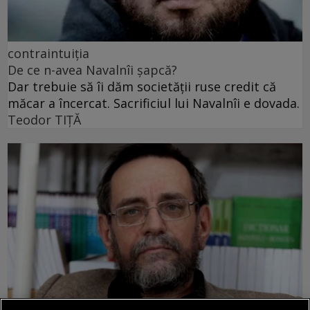
contraintuiția
De ce n-avea Navalnîi șapcă?
Dar trebuie să îi dăm societății ruse credit că
măcar a încercat. Sacrificiul lui Navalnîi e dovada.
Teodor TIŢĂ