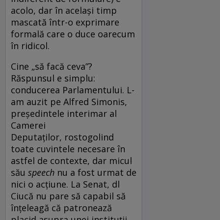
acolo, dar în același timp
mascată într-o exprimare
formală care o duce oarecum
în ridicol.
Cine „să facă ceva”?
Răspunsul e simplu:
conducerea Parlamentului. L-
am auzit pe Alfred Simonis,
președintele interimar al
Camerei
Deputaților, rostogolind
toate cuvintele necesare în
astfel de contexte, dar micul
său
speech
nu a fost urmat de
nici o acțiune. La Senat, dl
Ciucă nu pare să capabil să
înțeleagă că patronează
placid asupra unei instituții