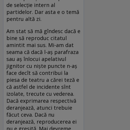
de selecție intern al
partidelor. Dar asta e o temă
pentru altă zi.
Am stat să mă gîndesc dacă e
bine să reproduc citatul
amintit mai sus. Mi-am dat
seama că dacă l-aș parafraza
sau aș înlocui apelativul
jignitor cu niște puncte n-aș
face decît să contribui la
piesa de teatru a cărei teză e
că astfel de incidente sînt
izolate, trecute cu vederea.
Dacă exprimarea respectivă
deranjează, atunci trebuie
făcut ceva. Dacă nu
deranjează, reproducerea ei
nu e greșită. Mai devreme