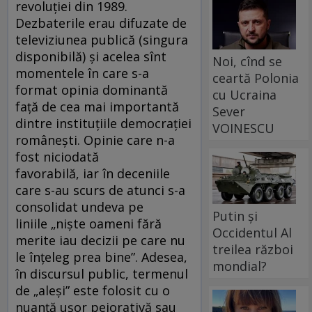
revoluției din 1989.
Dezbaterile erau difuzate de
televiziunea publică (singura
disponibilă) și acelea sînt
Noi, cînd se
momentele în care s-a
ceartă Polonia
format opinia dominantă
cu Ucraina
față de cea mai importantă
Sever
dintre instituțiile democrației
VOINESCU
românești. Opinie care n-a
fost niciodată
favorabilă, iar în deceniile
care s-au scurs de atunci s-a
consolidat undeva pe
Putin și
liniile „niște oameni fără
Occidentul Al
merite iau decizii pe care nu
treilea război
le înțeleg prea bine”. Adesea,
mondial?
în discursul public, termenul
de „aleși” este folosit cu o
nuanță ușor peiorativă sau