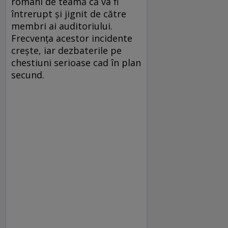
români de teamă că va fi
întrerupt și jignit de către
membri ai auditoriului.
Frecvența acestor incidente
crește, iar dezbaterile pe
chestiuni serioase cad în plan
secund.