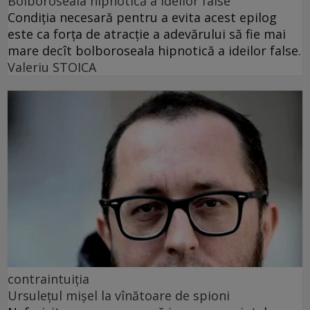
Bolboroseala hipnotică a ideilor false
Condiția necesară pentru a evita acest epilog
este ca forța de atracție a adevărului să fie mai
mare decît bolboroseala hipnotică a ideilor false.
Valeriu STOICA
contraintuiția
Ursulețul mișel la vînătoare de spioni