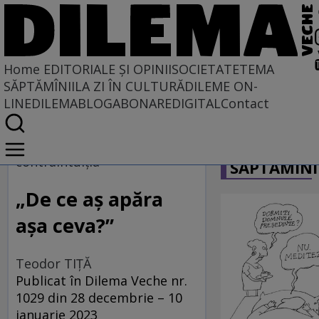
Home
EDITORIALE ȘI OPINII
SOCIETATE
TEMA
SĂPTĂMÎNII
LA ZI ÎN CULTURĂ
DILEME ON-
LINE
DILEMABLOG
ABONARE
DIGITAL
Contact
Home
CARICATU
EDITORIALE ȘI OPINII
contraintuiția
SĂPTĂMÎNI
PE CE LUME TRĂIM
„De ce aș apăra
așa ceva?”
Teodor TIŢĂ
Publicat în Dilema Veche nr.
1029 din 28 decembrie – 10
ianuarie 2023