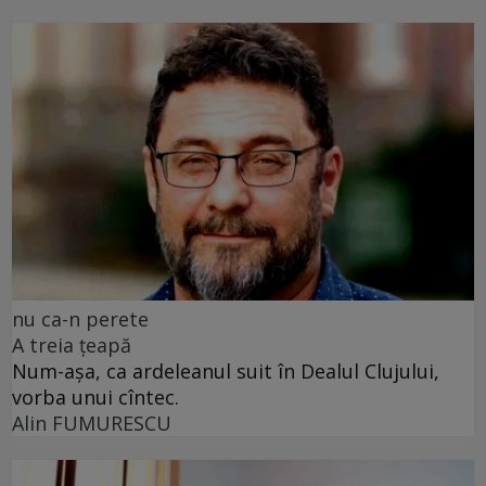
nu ca-n perete
A treia țeapă
Num-așa, ca ardeleanul suit în Dealul Clujului,
vorba unui cîntec.
Alin FUMURESCU