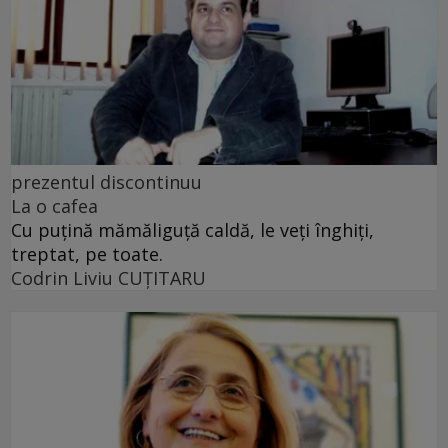
prezentul discontinuu
La o cafea
Cu puţină mămăliguţă caldă, le veţi înghiţi,
treptat, pe toate.
Codrin Liviu CUŢITARU