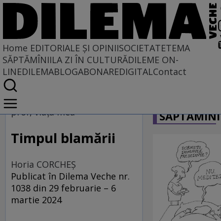
Home
EDITORIALE ȘI OPINII
SOCIETATE
TEMA
SĂPTĂMÎNII
LA ZI ÎN CULTURĂ
DILEME ON-
LINE
DILEMABLOG
ABONARE
DIGITAL
Contact
Home
CARICATU
EDITORIALE ȘI OPINII
prof, viața mea
SĂPTĂMÎNI
PE CE LUME TRĂIM
Timpul blamării
Horia CORCHEŞ
Publicat în Dilema Veche nr.
1038 din 29 februarie – 6
martie 2024