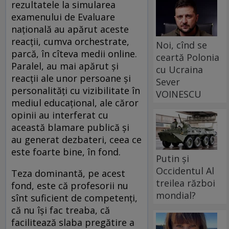
rezultatele la simularea
examenului de Evaluare
națională au apărut aceste
reacții, cumva orchestrate,
Noi, cînd se
parcă, în cîteva medii online.
ceartă Polonia
Paralel, au mai apărut și
cu Ucraina
reacții ale unor persoane și
Sever
personalități cu vizibilitate în
VOINESCU
mediul educațional, ale căror
opinii au interferat cu
această blamare publică și
au generat dezbateri, ceea ce
este foarte bine, în fond.
Putin și
Occidentul Al
Teza dominantă, pe acest
treilea război
fond, este că profesorii nu
mondial?
sînt suficient de competenți,
că nu își fac treaba, că
facilitează slaba pregătire a