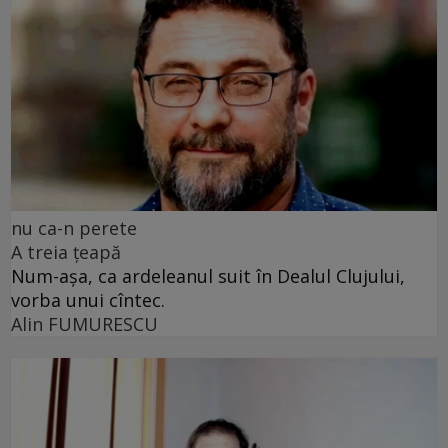
nu ca-n perete
A treia țeapă
Num-așa, ca ardeleanul suit în Dealul Clujului,
vorba unui cîntec.
Alin FUMURESCU