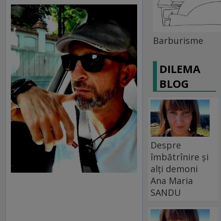
Barburisme
DILEMA
BLOG
Despre
îmbătrînire și
alți demoni
Ana Maria
SANDU