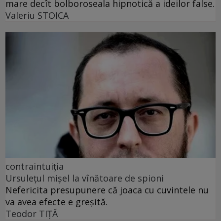
mare decît bolboroseala hipnotică a ideilor false.
Valeriu STOICA
contraintuiția
Ursulețul mișel la vînătoare de spioni
Nefericita presupunere că joaca cu cuvintele nu
va avea efecte e greșită.
Teodor TIŢĂ