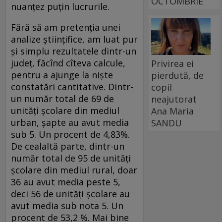
OCTOMBRIE
nuanțez puțin lucrurile.
Fără să am pretenția unei
analize științifice, am luat pur
și simplu rezultatele dintr-un
județ, făcînd cîteva calcule,
Privirea ei
pentru a ajunge la niște
pierdută, de
constatări cantitative. Dintr-
copil
un număr total de 69 de
neajutorat
unități școlare din mediul
Ana Maria
urban, șapte au avut media
SANDU
sub 5. Un procent de 4,83%.
De cealaltă parte, dintr-un
număr total de 95 de unități
școlare din mediul rural, doar
36 au avut media peste 5,
deci 56 de unități școlare au
avut media sub nota 5. Un
procent de 53,2 %. Mai bine