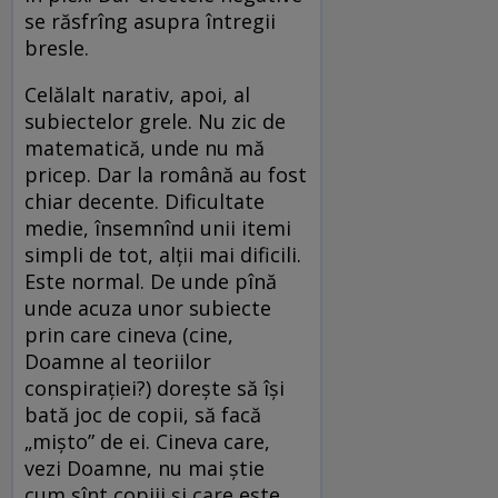
se răsfrîng asupra întregii
bresle.
Celălalt narativ, apoi, al
subiectelor grele. Nu zic de
matematică, unde nu mă
pricep. Dar la română au fost
chiar decente. Dificultate
medie, însemnînd unii itemi
simpli de tot, alții mai dificili.
Este normal. De unde pînă
unde acuza unor subiecte
prin care cineva (cine,
Doamne al teoriilor
conspirației?) dorește să își
bată joc de copii, să facă
„mișto” de ei. Cineva care,
vezi Doamne, nu mai știe
cum sînt copiii și care este