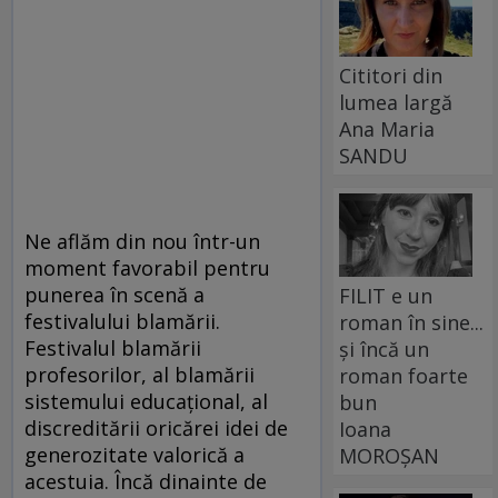
Cititori din
lumea largă
Ana Maria
SANDU
Ne aflăm din nou într-un
moment favorabil pentru
punerea în scenă a
FILIT e un
festivalului blamării.
roman în sine...
Festivalul blamării
și încă un
profesorilor, al blamării
roman foarte
sistemului educațional, al
bun
discreditării oricărei idei de
Ioana
generozitate valorică a
MOROȘAN
acestuia. Încă dinainte de