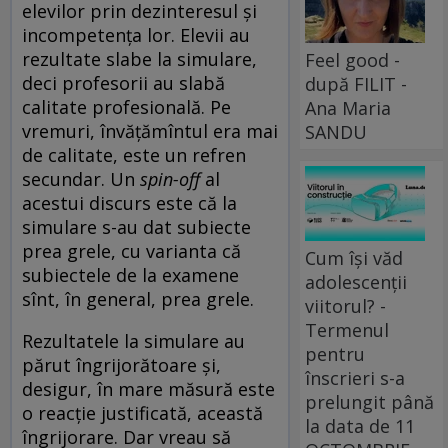
elevilor prin dezinteresul și
incompetența lor. Elevii au
rezultate slabe la simulare,
Feel good -
deci profesorii au slabă
după FILIT -
calitate profesională. Pe
Ana Maria
vremuri, învățămîntul era mai
SANDU
de calitate, este un refren
secundar. Un
spin-off
al
acestui discurs este că la
simulare s-au dat subiecte
prea grele, cu varianta că
Cum își văd
subiectele de la examene
adolescenții
sînt, în general, prea grele.
viitorul? -
Termenul
Rezultatele la simulare au
pentru
părut îngrijorătoare și,
înscrieri s-a
desigur, în mare măsură este
prelungit până
o reacție justificată, această
la data de 11
îngrijorare. Dar vreau să