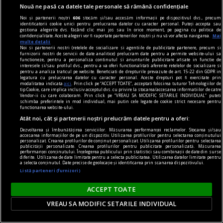
Nouă ne pasă ca datele tale personale să rămână confidențiale
viața de capital
Noi și partenerii noștri
606
stocăm și/sau accesăm informații pe dispozitivul dvs., precum
identificatorii cookie unici pentru prelucrarea datelor cu caracter personal. Puteți accepta sau
Cînd economia de piață s-a pierdut printre
gestiona alegerile dvs. făcând clic mai jos sau în orice moment, pe pagina cu politica de
confidențialitate. Aceste alegeri vor fi raportate partenerilor noștri și nu vă vor afecta navigarea.
Mai
proteste
multe detalii
Noi si partenerii nostri (retelele de socializare si agentiile de publicitate partenere, precum si
Întrebarea este: pînă unde vor merge încălcările
furnizorii nostri de servicii de date analitice) prelucram date pentru a permite website-ului sa
functioneze, pentru a personaliza continutul si anunturile publicitare afisate in functie de
principiilor economiei de piață și cele privind
interesele si/sau profilul dvs., pentru a va oferi functionalitati aferente retelelor de socializare si
pentru a analiza traficul pe website. Beneficiati de drepturile prevazute de art. 15-22 din GDPR in
funcționarea Uniunii Europene?
legatura cu prelucrarea datelor cu caracter personal. Aceste drepturi pot fi exercitate prin
modalitatea indicata
aici
. Prin click pe “ACCEPT TOATE”, acceptati folosirea tuturor Tehnologiilor de
Constantin RUDNIŢCHI
tip Cookie, care implica inclusiv acceptul dvs. cu privire la stocarea/accesarea informatiilor de catre
Vendor-ii cu care colaboram. Prin click pe “VREAU SA MODIFIC SETARILE INDIVIDUAL” puteti
schimba preferintele in mod individual, mai putin cele legate de cookie strict necesare pentru
functionarea website-ului.
Atât noi, cât și partenerii noștri prelucrăm datele pentru a oferi:
Dezvoltarea și îmbunătățirea serviciilor. Măsurarea performanței reclamelor. Stocarea și/sau
accesarea informațiilor de pe un dispozitiv. Utilizarea profilurilor pentru selectarea conținutului
personalizat. Crearea profilurilor de conținut personalizat. Utilizarea profilurilor pentru selectarea
publicității personalizate. Crearea profilurilor pentru publicitate personalizată. Măsurarea
performanței conținutului. Înțelegerea publicului prin statistici sau combinații de date din surse
diferite. Utilizarea de date limitate pentru a selecta publicitatea. Utilizarea datelor limitate pentru
a selecta conținutul. Date precise de geolocație și identificarea prin scanarea dispozitivului.
Listă parteneri (furnizori)
ACCEPT TOATE
VREAU SA MODIFIC SETARILE INDIVIDUAL