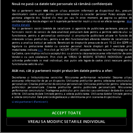
Nouă ne pasă ca datele tale personale să rămână confidențiale
Noi și partenerii noștri
606
stocăm și/sau accesăm informații pe dispozitivul dvs., precum
identificatorii cookie unici pentru prelucrarea datelor cu caracter personal. Puteți accepta sau
gestiona alegerile dvs. făcând clic mai jos sau în orice moment, pe pagina cu politica de
confidențialitate. Aceste alegeri vor fi raportate partenerilor noștri și nu vă vor afecta navigarea.
Mai
multe detalii
Noi si partenerii nostri (retelele de socializare si agentiile de publicitate partenere, precum si
furnizorii nostri de servicii de date analitice) prelucram date pentru a permite website-ului sa
functioneze, pentru a personaliza continutul si anunturile publicitare afisate in functie de
interesele si/sau profilul dvs., pentru a va oferi functionalitati aferente retelelor de socializare si
design interior
pentru a analiza traficul pe website. Beneficiati de drepturile prevazute de art. 15-22 din GDPR in
legatura cu prelucrarea datelor cu caracter personal. Aceste drepturi pot fi exercitate prin
Design interior și eficiență energetică: cum creezi
modalitatea indicata
aici
. Prin click pe “ACCEPT TOATE”, acceptati folosirea tuturor Tehnologiilor de
tip Cookie, care implica inclusiv acceptul dvs. cu privire la stocarea/accesarea informatiilor de catre
o locuință modernă și sustenabilă
Vendor-ii cu care colaboram. Prin click pe “VREAU SA MODIFIC SETARILE INDIVIDUAL” puteti
schimba preferintele in mod individual, mai putin cele legate de cookie strict necesare pentru
În momentul în care amenajezi sau renovezi o
functionarea website-ului.
locuință, nu mai este suficient să alegi doar
Atât noi, cât și partenerii noștri prelucrăm datele pentru a oferi:
produse care arată bine.
Dezvoltarea și îmbunătățirea serviciilor. Măsurarea performanței reclamelor. Stocarea și/sau
accesarea informațiilor de pe un dispozitiv. Utilizarea profilurilor pentru selectarea conținutului
personalizat. Crearea profilurilor de conținut personalizat. Utilizarea profilurilor pentru selectarea
publicității personalizate. Crearea profilurilor pentru publicitate personalizată. Măsurarea
performanței conținutului. Înțelegerea publicului prin statistici sau combinații de date din surse
diferite. Utilizarea de date limitate pentru a selecta publicitatea. Utilizarea datelor limitate pentru
a selecta conținutul. Date precise de geolocație și identificarea prin scanarea dispozitivului.
Listă parteneri (furnizori)
ACCEPT TOATE
VREAU SA MODIFIC SETARILE INDIVIDUAL