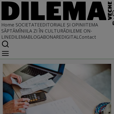
Home
SOCIETATE
EDITORIALE ȘI OPINII
TEMA
SĂPTĂMÎNII
LA ZI ÎN CULTURĂ
DILEME ON-
LINE
DILEMABLOG
ABONARE
DIGITAL
Contact
Societate