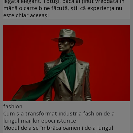
legată elegant. Totuși, dacă ai ținut vreodată în
mână o carte bine făcută, știi că experiența nu
este chiar aceeași.
fashion
Cum s-a transformat industria fashion de-a
lungul marilor epoci istorice
Modul de a se îmbrăca oamenii de-a lungul