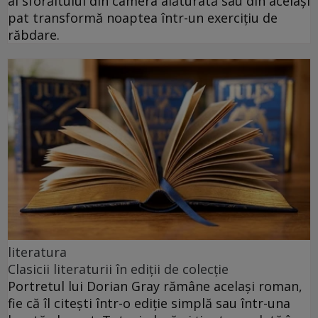
al sforăitului din camera alăturată sau din același
pat transformă noaptea într-un exercițiu de
răbdare.
literatura
Clasicii literaturii în ediții de colecție
Portretul lui Dorian Gray rămâne același roman,
fie că îl citești într-o ediție simplă sau într-una