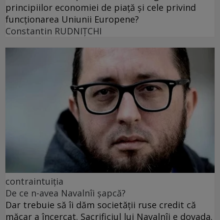
principiilor economiei de piață și cele privind
funcționarea Uniunii Europene?
Constantin RUDNIŢCHI
contraintuiția
De ce n-avea Navalnîi șapcă?
Dar trebuie să îi dăm societății ruse credit că
măcar a încercat. Sacrificiul lui Navalnîi e dovada.