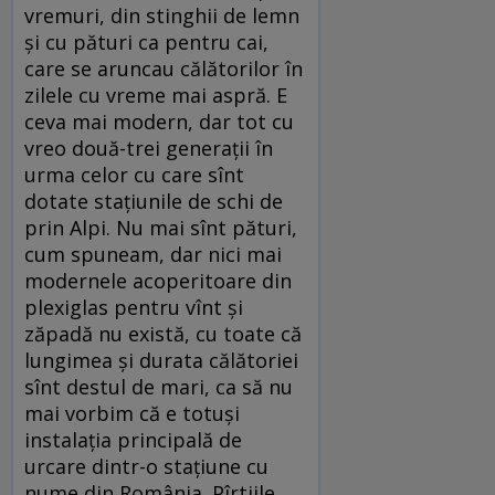
vremuri, din stinghii de lemn
și cu pături ca pentru cai,
care se aruncau călătorilor în
zilele cu vreme mai aspră. E
ceva mai modern, dar tot cu
vreo două-trei generații în
urma celor cu care sînt
dotate stațiunile de schi de
prin Alpi. Nu mai sînt pături,
cum spuneam, dar nici mai
modernele acoperitoare din
plexiglas pentru vînt și
zăpadă nu există, cu toate că
lungimea și durata călătoriei
sînt destul de mari, ca să nu
mai vorbim că e totuși
instalația principală de
urcare dintr-o stațiune cu
nume din România. Pîrtiile