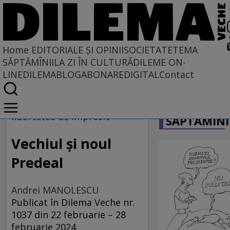
Home
EDITORIALE ȘI OPINII
SOCIETATE
TEMA
SĂPTĂMÎNII
LA ZI ÎN CULTURĂ
DILEME ON-
LINE
DILEMABLOG
ABONARE
DIGITAL
Contact
Home
CARICATU
EDITORIALE ȘI OPINII
libertatea de impresie
SĂPTĂMÎNI
PE CE LUME TRĂIM
Vechiul și noul
Predeal
Andrei MANOLESCU
Publicat în Dilema Veche nr.
1037 din 22 februarie – 28
februarie 2024