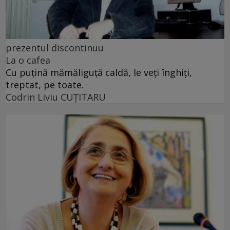
prezentul discontinuu
La o cafea
Cu puţină mămăliguţă caldă, le veţi înghiţi,
treptat, pe toate.
Codrin Liviu CUŢITARU