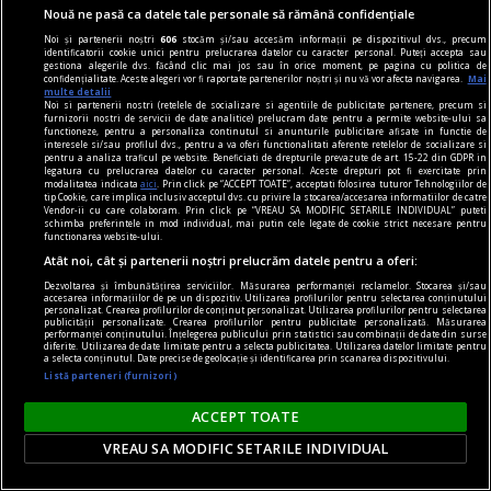
Nouă ne pasă ca datele tale personale să rămână confidențiale
Noi și partenerii noștri
606
stocăm și/sau accesăm informații pe dispozitivul dvs., precum
identificatorii cookie unici pentru prelucrarea datelor cu caracter personal. Puteți accepta sau
gestiona alegerile dvs. făcând clic mai jos sau în orice moment, pe pagina cu politica de
confidențialitate. Aceste alegeri vor fi raportate partenerilor noștri și nu vă vor afecta navigarea.
Mai
multe detalii
Noi si partenerii nostri (retelele de socializare si agentiile de publicitate partenere, precum si
furnizorii nostri de servicii de date analitice) prelucram date pentru a permite website-ului sa
functioneze, pentru a personaliza continutul si anunturile publicitare afisate in functie de
interesele si/sau profilul dvs., pentru a va oferi functionalitati aferente retelelor de socializare si
pentru a analiza traficul pe website. Beneficiati de drepturile prevazute de art. 15-22 din GDPR in
legatura cu prelucrarea datelor cu caracter personal. Aceste drepturi pot fi exercitate prin
modalitatea indicata
aici
. Prin click pe “ACCEPT TOATE”, acceptati folosirea tuturor Tehnologiilor de
tip Cookie, care implica inclusiv acceptul dvs. cu privire la stocarea/accesarea informatiilor de catre
Vendor-ii cu care colaboram. Prin click pe “VREAU SA MODIFIC SETARILE INDIVIDUAL” puteti
schimba preferintele in mod individual, mai putin cele legate de cookie strict necesare pentru
functionarea website-ului.
Atât noi, cât și partenerii noștri prelucrăm datele pentru a oferi:
Dezvoltarea și îmbunătățirea serviciilor. Măsurarea performanței reclamelor. Stocarea și/sau
accesarea informațiilor de pe un dispozitiv. Utilizarea profilurilor pentru selectarea conținutului
personalizat. Crearea profilurilor de conținut personalizat. Utilizarea profilurilor pentru selectarea
publicității personalizate. Crearea profilurilor pentru publicitate personalizată. Măsurarea
axa dus-întors
performanței conținutului. Înțelegerea publicului prin statistici sau combinații de date din surse
diferite. Utilizarea de date limitate pentru a selecta publicitatea. Utilizarea datelor limitate pentru
Avram Iancu – 200
a selecta conținutul. Date precise de geolocație și identificarea prin scanarea dispozitivului.
Listă parteneri (furnizori)
Și totuși, posteritatea lui este impresionantă și
oricine mai simte românește nu poate să nu
ACCEPT TOATE
simtă o înaltă emoție gîndindu-se la el.
VREAU SA MODIFIC SETARILE INDIVIDUAL
Sever VOINESCU