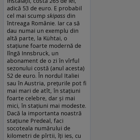
instalații, costă 265 de lei,
adică 53 de euro. E probabil
cel mai scump
skipass
din
întreaga Românie. Iar ca să
dau numai un exemplu din
altă parte, la Kühtai, o
stațiune foarte modernă de
lîngă Innsbruck, un
abonament de o zi în vîrful
sezonului costă (anul acesta)
52 de euro. În nordul Italiei
sau în Austria, prețurile pot fi
mai mari de atît, în stațiuni
foarte celebre, dar și mai
mici, în stațiuni mai modeste.
Dacă la importanta noastră
stațiune Predeal, faci
socoteala numărului de
kilometri de pîrtii, îți ies, cu