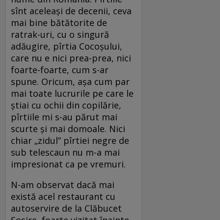
sînt aceleași de decenii, ceva
mai bine bătătorite de
ratrak-uri, cu o singură
adăugire, pîrtia Cocoșului,
care nu e nici prea-prea, nici
foarte-foarte, cum s-ar
spune. Oricum, așa cum par
mai toate lucrurile pe care le
știai cu ochii din copilărie,
pîrtiile mi s-au părut mai
scurte și mai domoale. Nici
chiar „zidul” pîrtiei negre de
sub telescaun nu m-a mai
impresionat ca pe vremuri.
N-am observat dacă mai
există acel restaurant cu
autoservire de la Clăbucet
Sosire, foarte vizitat înainte