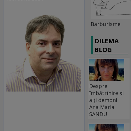
Barburisme
DILEMA
BLOG
Despre
îmbătrînire și
alți demoni
Ana Maria
SANDU