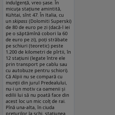
indulgență, vreo șase. În
micuța stațiune amintită,
Kühtai, sînt 47. În Italia, cu
un
skipass
(Dolomiti Superski)
de 80 de euro pe zi (dacă-l iei
pe o săptămînă cobori la 60
de euro pe zi), poți străbate
pe schiuri (teoretic) peste
1.200 de kilometri de pîrtii, în
12 stațiuni (legate între ele
prin transport pe cablu sau
cu autobuze pentru schiori).
Că Alpii nu se compară cu
munții din jurul Predealului,
nu-i un motiv ca oamenii și
edilii lui să nu poată face din
acest loc un mic colț de rai.
Pînă una-alta, în ciuda
prețurilor la schi, stațiunea