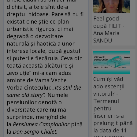
dichisit, altele sînt de-a
dreptul hidoase. Pare să nu fi
Feel good -
existat cine știe ce plan
după FILIT -
urbanistic riguros, ci mai
Ana Maria
degrabă o dezvoltare
SANDU
naturală și haotică a unor
interese locale, după gustul
și puterile fiecăruia. Ceva din
toată această alcătuire și
„evoluție” mi-a cam adus
Cum își văd
aminte de Vama Veche.
adolescenții
Vorba cîntecului:
„It
’s still the
viitorul? -
same old story”.
Numele
Termenul
pensiunilor denotă o
pentru
diversitate care nu mai
înscrieri s-a
surprinde, mergînd de
prelungit până
la
Pensiunea Campionilor
pînă
la data de 11
la
Don Sergio Chalet.