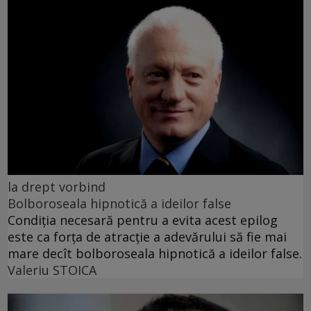
la drept vorbind
Bolboroseala hipnotică a ideilor false
Condiția necesară pentru a evita acest epilog
este ca forța de atracție a adevărului să fie mai
mare decît bolboroseala hipnotică a ideilor false.
Valeriu STOICA