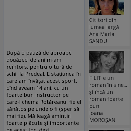
Cititori din
lumea largă
Ana Maria
SANDU
După o pauză de aproape
douăzeci de ani m-am
reîntors, pentru o tură de
schi, la Predeal. E stațiunea în
FILIT e un
care am învățat acest sport,
roman în sine...
cînd aveam 14 ani, cu un
și încă un
foarte bun instructor pe
roman foarte
care-l chema Rotăreanu, fie el
bun
sănătos pe unde o fi (sper să
Ioana
mai fie). Mă leagă amintiri
MOROȘAN
foarte plăcute și importante
de acest loc, deși,