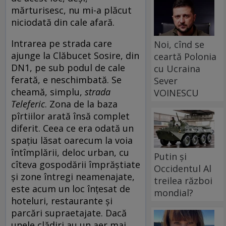
mărturisesc, nu mi-a plăcut
niciodată din cale afară.
Intrarea pe strada care
Noi, cînd se
ajunge la Clăbucet Sosire, din
ceartă Polonia
DN1, pe sub podul de cale
cu Ucraina
ferată, e neschimbată. Se
Sever
cheamă, simplu,
strada
VOINESCU
Teleferic
. Zona de la baza
pîrtiilor arată însă complet
diferit. Ceea ce era odată un
spațiu lăsat oarecum la voia
întîmplării, deloc urban, cu
Putin și
cîteva gospodării împrăștiate
Occidentul Al
și zone întregi neamenajate,
treilea război
este acum un loc înțesat de
mondial?
hoteluri, restaurante și
parcări supraetajate. Dacă
unele clădiri au un aer mai