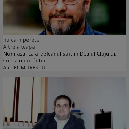
nu ca-n perete
A treia țeapă
Num-așa, ca ardeleanul suit în Dealul Clujului,
vorba unui cîntec.
Alin FUMURESCU