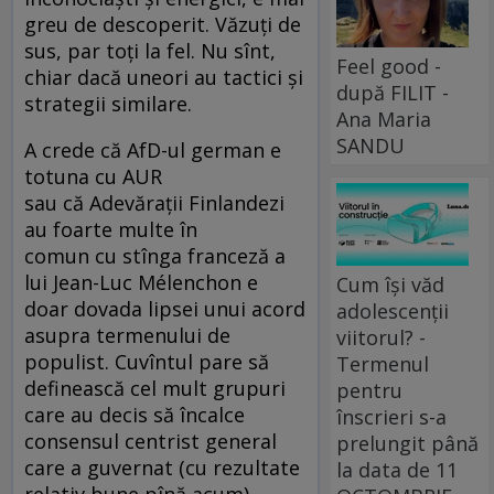
greu de descoperit. Văzuți de
sus, par toți la fel. Nu sînt,
Feel good -
chiar dacă uneori au tactici și
după FILIT -
strategii similare.
Ana Maria
SANDU
A crede că AfD-ul german e
totuna cu AUR
sau că Adevărații Finlandezi
au foarte multe în
comun cu stînga franceză a
lui Jean-Luc Mélenchon e
Cum își văd
doar dovada lipsei unui acord
adolescenții
asupra termenului de
viitorul? -
populist. Cuvîntul pare să
Termenul
definească cel mult grupuri
pentru
care au decis să încalce
înscrieri s-a
consensul centrist general
prelungit până
care a guvernat (cu rezultate
la data de 11
relativ bune pînă acum)