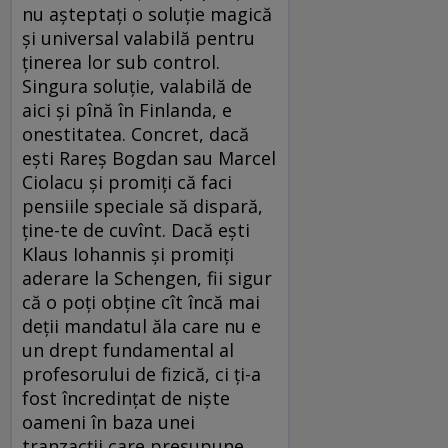
nu așteptați o soluție magică
și universal valabilă pentru
ținerea lor sub control.
Singura soluție, valabilă de
aici și pînă în Finlanda, e
onestitatea. Concret, dacă
ești Rareș Bogdan sau Marcel
Ciolacu și promiți că faci
pensiile speciale să dispară,
ține-te de cuvînt. Dacă ești
Klaus Iohannis și promiți
aderare la Schengen, fii sigur
că o poți obține cît încă mai
deții mandatul ăla care nu e
un drept fundamental al
profesorului de fizică, ci ți-a
fost încredințat de niște
oameni în baza unei
tranzacții care presupune