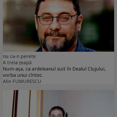
nu ca-n perete
A treia țeapă
Num-așa, ca ardeleanul suit în Dealul Clujului,
vorba unui cîntec.
Alin FUMURESCU