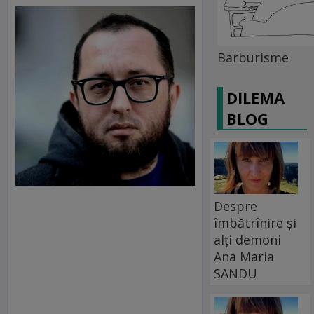
Barburisme
DILEMA
BLOG
Despre
îmbătrînire și
alți demoni
Ana Maria
SANDU