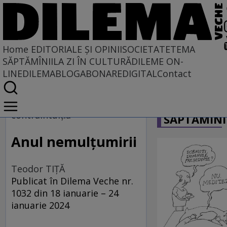
Home
EDITORIALE ȘI OPINII
SOCIETATE
TEMA
SĂPTĂMÎNII
LA ZI ÎN CULTURĂ
DILEME ON-
LINE
DILEMABLOG
ABONARE
DIGITAL
Contact
Home
CARICATU
EDITORIALE ȘI OPINII
contraintuiția
SĂPTĂMÎNI
PE CE LUME TRĂIM
Anul nemulțumirii
Teodor TIŢĂ
Publicat în Dilema Veche nr.
1032 din 18 ianuarie – 24
ianuarie 2024