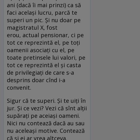
ani (dacă îi mai prinzi) ca să
faci același lucru, parcă te
superi un pic. Și nu doar pe
magistratul X, fost
erou, actual pensionar, ci pe
tot ce reprezintă el, pe toți
oamenii asociați cu el, pe
toate pretinsele lui valori, pe
tot ce reprezintă el și casta
de privilegiați de care s-a
desprins doar cînd i-a
convenit.
Sigur că te superi. Și te uiți în
jur. Și ce vezi? Vezi că sînt alții
supărați pe aceiași oameni.
Nici nu contează dacă au sau
nu aceleași motive. Contează
că și ei ar vrea altceva.