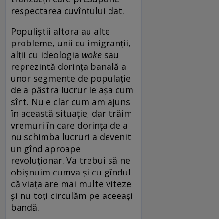
respectarea cuvîntului dat.
Populiștii altora au alte
probleme, unii cu imigranții,
alții cu ideologia
woke
sau
reprezintă dorința banală a
unor segmente de populație
de a păstra lucrurile așa cum
sînt. Nu e clar cum am ajuns
în această situație, dar trăim
vremuri în care dorința de a
nu schimba lucruri a devenit
un gînd aproape
revoluționar. Va trebui să ne
obișnuim cumva și cu gîndul
că viața are mai multe viteze
și nu toți circulăm pe aceeași
bandă.