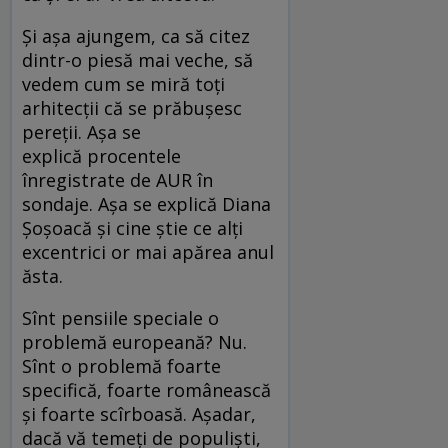
Și așa ajungem, ca să citez
dintr-o piesă mai veche, să
vedem cum se miră toți
arhitecții că se prăbușesc
pereții. Așa se
explică procentele
înregistrate de AUR în
sondaje. Așa se explică Diana
Șoșoacă și cine știe ce alți
excentrici or mai apărea anul
ăsta.
Sînt pensiile speciale o
problemă europeană? Nu.
Sînt o problemă foarte
specifică, foarte românească
și foarte scîrboasă. Așadar,
dacă vă temeți de populiști,