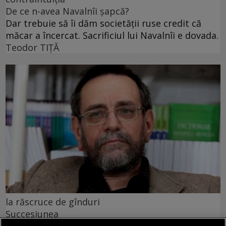
De ce n-avea Navalnîi șapcă?
Dar trebuie să îi dăm societății ruse credit că
măcar a încercat. Sacrificiul lui Navalnîi e dovada.
Teodor TIŢĂ
la răscruce de gînduri
Succesiunea