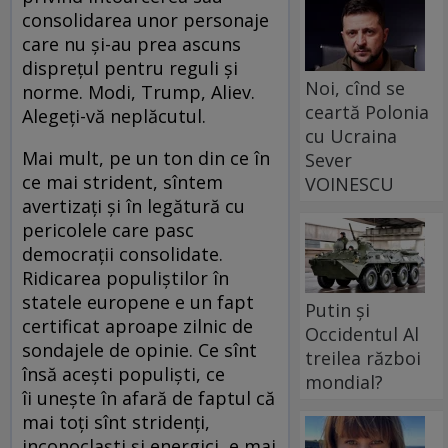
consolidarea unor personaje
care nu și-au prea ascuns
disprețul pentru reguli și
Noi, cînd se
norme. Modi, Trump, Aliev.
ceartă Polonia
Alegeți-vă neplăcutul.
cu Ucraina
Mai mult, pe un ton din ce în
Sever
ce mai strident, sîntem
VOINESCU
avertizați și în legătură cu
pericolele care pasc
democrații consolidate.
Ridicarea populiștilor în
statele europene e un fapt
Putin și
certificat aproape zilnic de
Occidentul Al
sondajele de opinie. Ce sînt
treilea război
însă acești populiști, ce
mondial?
îi unește în afară de faptul că
mai toți sînt stridenți,
inconoclaști și energici, e mai