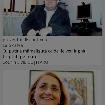
prezentul discontinuu
La o cafea
Cu puţină mămăliguţă caldă, le veţi înghiţi,
treptat, pe toate.
Codrin Liviu CUŢITARU