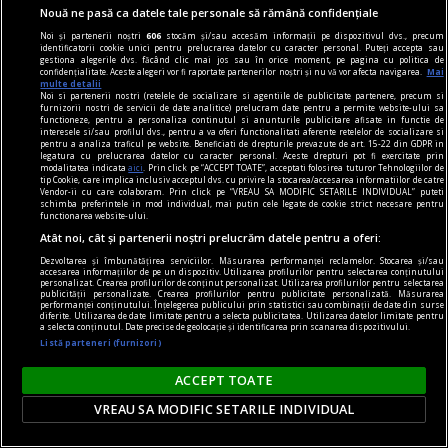
Nici Europa nu stă grozav înaintea unor alegeri
Nouă ne pasă ca datele tale personale să rămână confidențiale
care pot să împingă în parlamentele europene
Noi și partenerii noștri
606
stocăm și/sau accesăm informații pe dispozitivul dvs., precum
diferiți demagogi cu promisiuni maximale și
identificatorii cookie unici pentru prelucrarea datelor cu caracter personal. Puteți accepta sau
gestiona alegerile dvs. făcând clic mai jos sau în orice moment, pe pagina cu politica de
capacități mediocre.
confidențialitate. Aceste alegeri vor fi raportate partenerilor noștri și nu vă vor afecta navigarea.
Mai
multe detalii
Andrei CORNEA
Noi si partenerii nostri (retelele de socializare si agentiile de publicitate partenere, precum si
furnizorii nostri de servicii de date analitice) prelucram date pentru a permite website-ului sa
functioneze, pentru a personaliza continutul si anunturile publicitare afisate in functie de
interesele si/sau profilul dvs., pentru a va oferi functionalitati aferente retelelor de socializare si
pentru a analiza traficul pe website. Beneficiati de drepturile prevazute de art. 15-22 din GDPR in
legatura cu prelucrarea datelor cu caracter personal. Aceste drepturi pot fi exercitate prin
modalitatea indicata
aici
. Prin click pe “ACCEPT TOATE”, acceptati folosirea tuturor Tehnologiilor de
tip Cookie, care implica inclusiv acceptul dvs. cu privire la stocarea/accesarea informatiilor de catre
Vendor-ii cu care colaboram. Prin click pe “VREAU SA MODIFIC SETARILE INDIVIDUAL” puteti
schimba preferintele in mod individual, mai putin cele legate de cookie strict necesare pentru
functionarea website-ului.
Atât noi, cât și partenerii noștri prelucrăm datele pentru a oferi:
Dezvoltarea și îmbunătățirea serviciilor. Măsurarea performanței reclamelor. Stocarea și/sau
accesarea informațiilor de pe un dispozitiv. Utilizarea profilurilor pentru selectarea conținutului
personalizat. Crearea profilurilor de conținut personalizat. Utilizarea profilurilor pentru selectarea
publicității personalizate. Crearea profilurilor pentru publicitate personalizată. Măsurarea
performanței conținutului. Înțelegerea publicului prin statistici sau combinații de date din surse
diferite. Utilizarea de date limitate pentru a selecta publicitatea. Utilizarea datelor limitate pentru
a selecta conținutul. Date precise de geolocație și identificarea prin scanarea dispozitivului.
Listă parteneri (furnizori)
ACCEPT TOATE
nici așa, nici altminteri
VREAU SA MODIFIC SETARILE INDIVIDUAL
Cum trebuie să fie un președinte