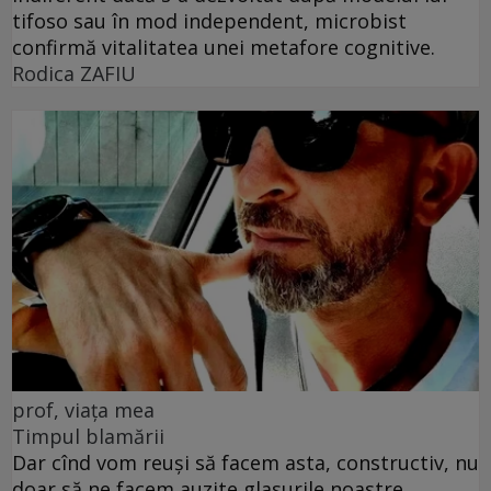
tifoso sau în mod independent, microbist
confirmă vitalitatea unei metafore cognitive.
Rodica ZAFIU
prof, viața mea
Timpul blamării
Dar cînd vom reuși să facem asta, constructiv, nu
doar să ne facem auzite glasurile noastre