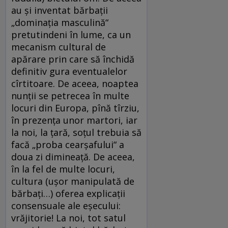
au și inventat bărbații
„dominația masculină“
pretutindeni în lume, ca un
mecanism cultural de
apărare prin care să închidă
definitiv gura eventualelor
cîrtitoare. De aceea, noaptea
nunții se petrecea în multe
locuri din Europa, pînă tîrziu,
în prezența unor martori, iar
la noi, la țară, soțul trebuia să
facă „proba cearșafului“ a
doua zi dimineață. De aceea,
în la fel de multe locuri,
cultura (ușor manipulată de
bărbați…) oferea explicații
consensuale ale eșecului:
vrăjitorie! La noi, tot satul