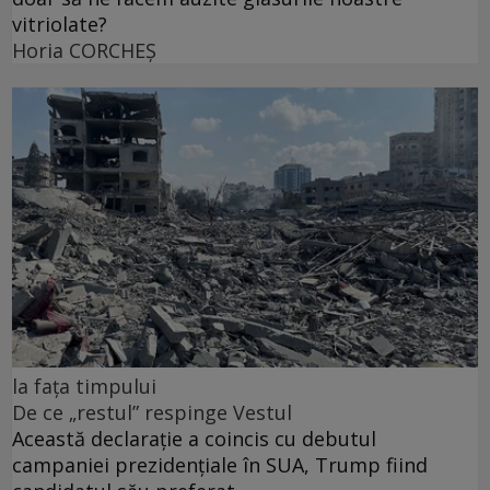
vitriolate?
Horia CORCHEŞ
la fața timpului
De ce „restul” respinge Vestul
Această declarație a coincis cu debutul
campaniei prezidențiale în SUA, Trump fiind