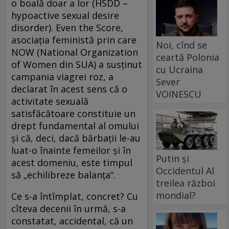
o boală doar a lor (HSDD –
hypoactive sexual desire
disorder). Even the Score,
asociația feministă prin care
Noi, cînd se
NOW (National Organization
ceartă Polonia
of Women din SUA) a susținut
cu Ucraina
campania viagrei roz, a
Sever
declarat în acest sens că o
VOINESCU
activitate sexuală
satisfăcătoare constituie un
drept fundamental al omului
și că, deci, dacă bărbații le-au
luat-o înainte femeilor și în
Putin și
acest domeniu, este timpul
Occidentul Al
să „echilibreze balanța“.
treilea război
mondial?
Ce s-a întîmplat, concret? Cu
cîteva decenii în urmă, s-a
constatat, accidental, că un