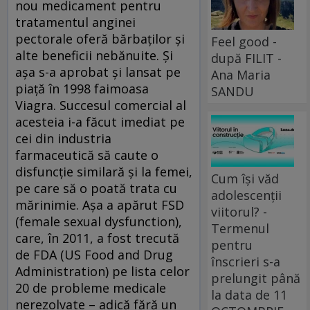
nou medicament pentru
tratamentul anginei
pectorale oferă bărbaților și
Feel good -
alte beneficii nebănuite. Și
după FILIT -
așa s-a aprobat și lansat pe
Ana Maria
piață în 1998 faimoasa
SANDU
Viagra. Succesul comercial al
acesteia i-a făcut imediat pe
cei din industria
farmaceutică să caute o
disfuncție similară și la femei,
Cum își văd
pe care să o poată trata cu
adolescenții
mărinimie. Așa a apărut FSD
viitorul? -
(female se­xual dysfunction),
Termenul
care, în 2011, a fost trecută
pentru
de FDA (US Food and Drug
înscrieri s-a
Administration) pe lista celor
prelungit până
20 de probleme medicale
la data de 11
nerezolvate – adică fără un