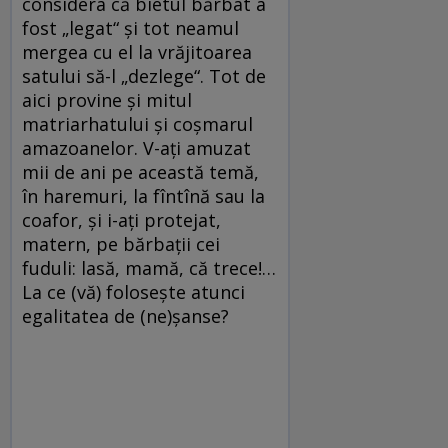
considera că bietul bărbat a
fost „legat“ și tot neamul
mergea cu el la vrăjitoarea
satului să-l „dezlege“. Tot de
aici provine și mitul
matriarhatului și coșmarul
amazoanelor. V-ați amuzat
mii de ani pe această temă,
în haremuri, la fîntînă sau la
coafor, și i-ați protejat,
matern, pe bărbații cei
fuduli: lasă, mamă, că trece!…
La ce (vă) folosește atunci
egalitatea de (ne)șanse?