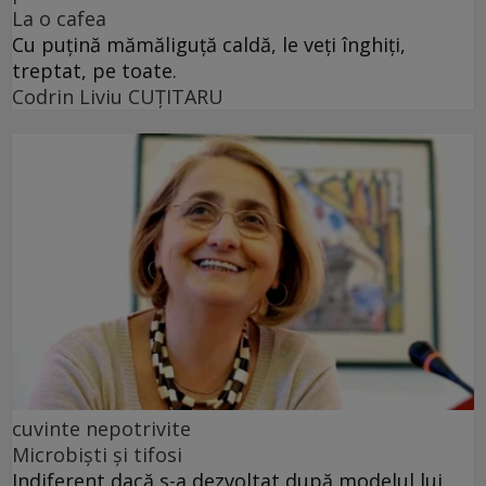
La o cafea
Cu puţină mămăliguţă caldă, le veţi înghiţi,
treptat, pe toate.
Codrin Liviu CUŢITARU
cuvinte nepotrivite
Microbiști și tifosi
Indiferent dacă s-a dezvoltat după modelul lui