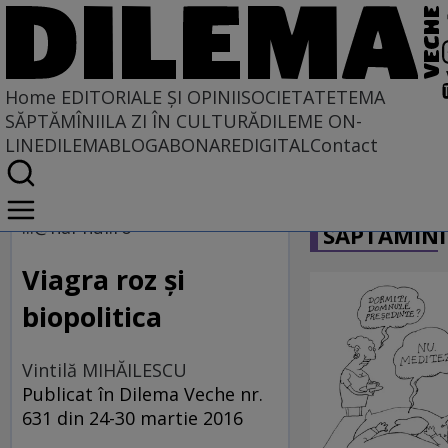
Home
EDITORIALE ȘI OPINII
SOCIETATE
TEMA
SĂPTĂMÎNII
LA ZI ÎN CULTURĂ
DILEME ON-
LINE
DILEMABLOG
ABONARE
DIGITAL
Contact
Home
CARICATU
EDITORIALE ȘI OPINII
...@hai-hui.ro
SĂPTĂMÎNI
SITUAȚIUNEA
Viagra roz şi
biopolitica
Vintilă MIHĂILESCU
Publicat în Dilema Veche nr.
631 din 24-30 martie 2016