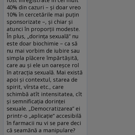
40% din cazuri – și doar vreo
10% în cercetările mai puțin
sponsorizate –, și chiar și
atunci în proporții modeste.
În plus, „dorința sexuală“ nu
este doar biochimie – ca să
nu mai vorbim de iubire sau
simpla plăcere împărtășită,
care au și ele un oareșce rol
în atracția sexuală. Mai există
apoi și contextul, starea de
spirit, vîrsta etc., care
schimbă atît intensitatea, cît
și semnificația dorinței
sexuale. „Democratizarea“ ei
printr-o „aplicație“ accesibilă
în farmacii nu vi se pare deci
că seamănă a manipulare?