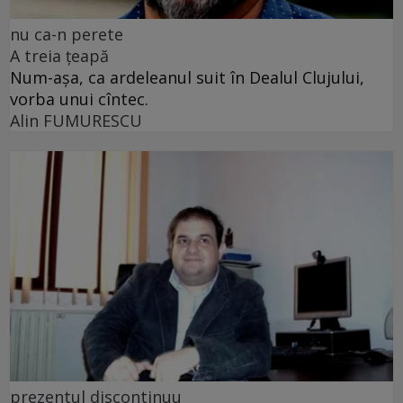
nu ca-n perete
A treia țeapă
Num-așa, ca ardeleanul suit în Dealul Clujului,
vorba unui cîntec.
Alin FUMURESCU
prezentul discontinuu