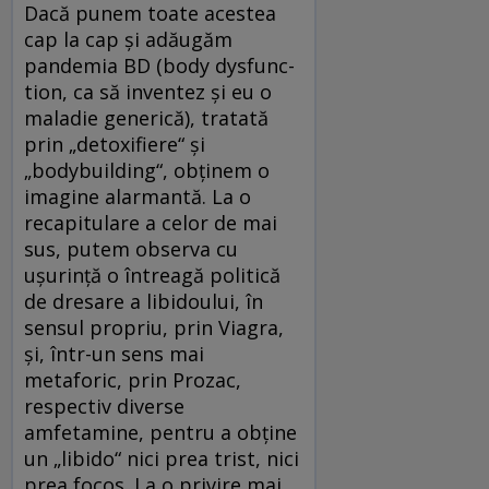
Dacă punem toate acestea
cap la cap și adăugăm
pandemia BD (body dysfunc­
tion, ca să inventez și eu o
maladie generică), tratată
prin „detoxifiere“ și
„bodybuilding“, obținem o
imagine alarmantă. La o
recapitulare a celor de mai
sus, putem observa cu
ușurință o întreagă politică
de dresare a libidoului, în
sensul propriu, prin Viagra,
și, într-un sens mai
metaforic, prin Prozac,
respectiv diverse
amfetamine, pentru a obține
un „libido“ nici prea trist, nici
prea focos. La o privire mai