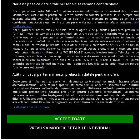
Nouă ne pasă ca datele tale personale să rămână confidențiale
Noi și partenerii noștri
606
stocăm și/sau accesăm informații pe dispozitivul dvs., precum
identificatorii cookie unici pentru prelucrarea datelor cu caracter personal. Puteți accepta sau
gestiona alegerile dvs. făcând clic mai jos sau în orice moment, pe pagina cu politica de
confidențialitate. Aceste alegeri vor fi raportate partenerilor noștri și nu vă vor afecta navigarea.
Mai
multe detalii
Noi si partenerii nostri (retelele de socializare si agentiile de publicitate partenere, precum si
furnizorii nostri de servicii de date analitice) prelucram date pentru a permite website-ului sa
functioneze, pentru a personaliza continutul si anunturile publicitare afisate in functie de
interesele si/sau profilul dvs., pentru a va oferi functionalitati aferente retelelor de socializare si
pentru a analiza traficul pe website. Beneficiati de drepturile prevazute de art. 15-22 din GDPR in
legatura cu prelucrarea datelor cu caracter personal. Aceste drepturi pot fi exercitate prin
modalitatea indicata
aici
. Prin click pe “ACCEPT TOATE”, acceptati folosirea tuturor Tehnologiilor de
tip Cookie, care implica inclusiv acceptul dvs. cu privire la stocarea/accesarea informatiilor de catre
Vendor-ii cu care colaboram. Prin click pe “VREAU SA MODIFIC SETARILE INDIVIDUAL” puteti
schimba preferintele in mod individual, mai putin cele legate de cookie strict necesare pentru
functionarea website-ului.
Atât noi, cât și partenerii noștri prelucrăm datele pentru a oferi:
Dezvoltarea și îmbunătățirea serviciilor. Măsurarea performanței reclamelor. Stocarea și/sau
viața de capital
accesarea informațiilor de pe un dispozitiv. Utilizarea profilurilor pentru selectarea conținutului
personalizat. Crearea profilurilor de conținut personalizat. Utilizarea profilurilor pentru selectarea
Cînd economia de piață s-a pierdut printre
publicității personalizate. Crearea profilurilor pentru publicitate personalizată. Măsurarea
performanței conținutului. Înțelegerea publicului prin statistici sau combinații de date din surse
proteste
diferite. Utilizarea de date limitate pentru a selecta publicitatea. Utilizarea datelor limitate pentru
a selecta conținutul. Date precise de geolocație și identificarea prin scanarea dispozitivului.
Întrebarea este: pînă unde vor merge încălcările
Listă parteneri (furnizori)
principiilor economiei de piață și cele privind
ACCEPT TOATE
funcționarea Uniunii Europene?
Constantin RUDNIŢCHI
VREAU SA MODIFIC SETARILE INDIVIDUAL