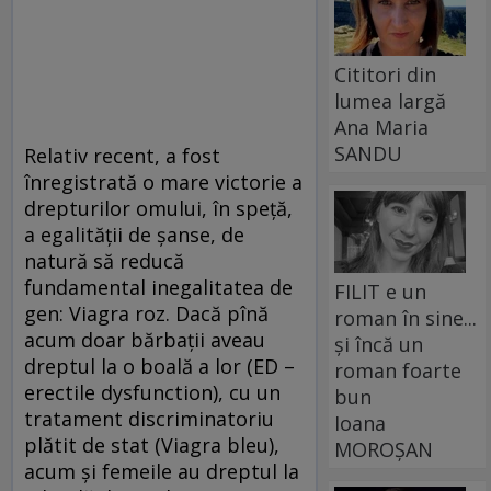
Cititori din
lumea largă
Ana Maria
SANDU
Relativ recent, a fost
înregistrată o mare victorie a
drepturilor omului, în speță,
a egalității de șanse, de
natură să reducă
fundamental inegalitatea de
FILIT e un
gen: Viagra roz. Dacă pînă
roman în sine...
acum doar bărbații aveau
și încă un
dreptul la o boală a lor (ED –
roman foarte
erectile dysfunc­tion), cu un
bun
tratament discriminatoriu
Ioana
plătit de stat (Viagra bleu),
MOROȘAN
acum și femeile au dreptul la