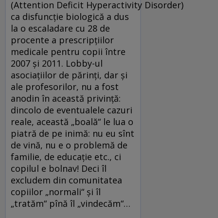
(Attention Deficit Hyperactivity Disorder)
ca disfuncție biologică a dus
la o escaladare cu 28 de
procente a prescripțiilor
medicale pentru copii între
2007 și 2011. Lobby-ul
asociațiilor de părinți, dar și
ale profesorilor, nu a fost
anodin în această privință:
dincolo de eventualele cazuri
reale, această „boală“ le lua o
piatră de pe inimă: nu eu sînt
de vină, nu e o problemă de
familie, de educație etc., ci
copilul e bolnav! Deci îl
excludem din comunitatea
copiilor „normali“ și îl
„tratăm“ pînă îl „vindecăm“…