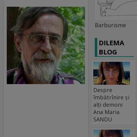
Barburisme
DILEMA
BLOG
Despre
îmbătrînire și
alți demoni
Ana Maria
SANDU