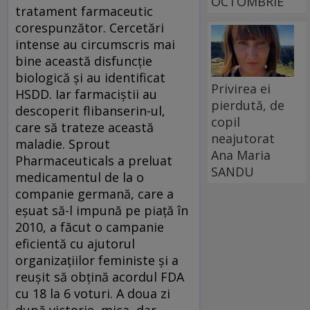
OCTOMBRIE
tratament farmaceutic
corespunzător. Cercetări
intense au circumscris mai
bine această disfuncție
biologică și au identificat
Privirea ei
HSDD. Iar farmaciștii au
pierdută, de
descoperit flibanserin-ul,
copil
care să trateze această
neajutorat
maladie. Sprout
Ana Maria
Pharmaceuticals a preluat
SANDU
medicamentul de la o
companie germană, care a
eșuat să-l impună pe piață în
2010, a făcut o campanie
eficientă cu ajutorul
organizațiilor feministe și a
reușit să obțină acordul FDA
cu 18 la 6 voturi. A doua zi
după victorie, mica, dar