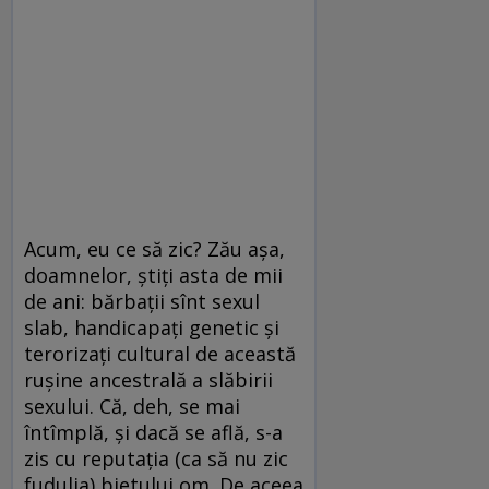
Acum, eu ce să zic? Zău așa,
doamnelor, știți asta de mii
de ani: bărbații sînt sexul
slab, handicapați genetic și
terorizați cultural de această
rușine ancestrală a slăbirii
sexului. Că, deh, se mai
întîmplă, și dacă se află, s-a
zis cu reputația (ca să nu zic
fudulia) bietului om. De aceea