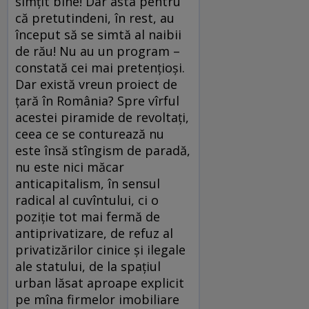
simţit bine! Dar asta pentru
că pretutindeni, în rest, au
început să se simtă al naibii
de rău! Nu au un program –
constată cei mai pretenţioşi.
Dar există vreun proiect de
ţară în România? Spre vîrful
acestei piramide de revoltaţi,
ceea ce se conturează nu
este însă stîngism de paradă,
nu este nici măcar
anticapitalism, în sensul
radical al cuvîntului, ci o
poziţie tot mai fermă de
antiprivatizare, de refuz al
privatizărilor cinice şi ilegale
ale statului, de la spaţiul
urban lăsat aproape explicit
pe mîna firmelor imobiliare