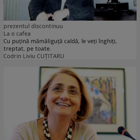
prezentul discontinuu
La o cafea
Cu puţină mămăliguţă caldă, le veţi înghiţi,
treptat, pe toate.
Codrin Liviu CUŢITARU