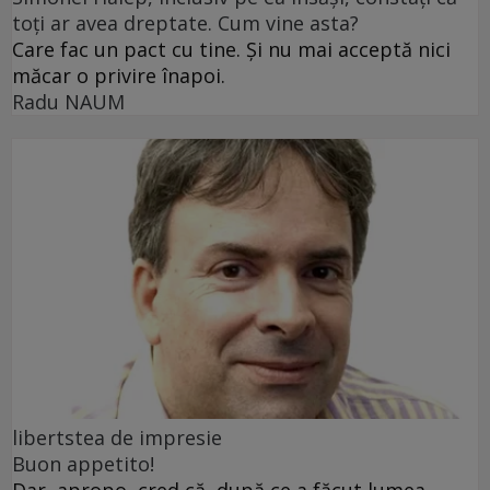
toți ar avea dreptate. Cum vine asta?
Care fac un pact cu tine. Și nu mai acceptă nici
măcar o privire înapoi.
Radu NAUM
libertstea de impresie
Buon appetito!
Dar, apropo, cred că, după ce a făcut lumea,