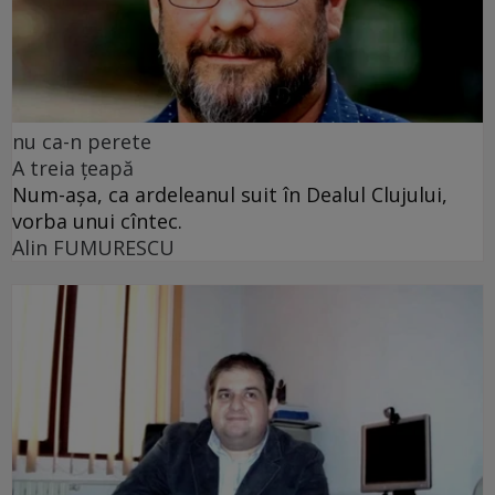
nu ca-n perete
A treia țeapă
Num-așa, ca ardeleanul suit în Dealul Clujului,
vorba unui cîntec.
Alin FUMURESCU