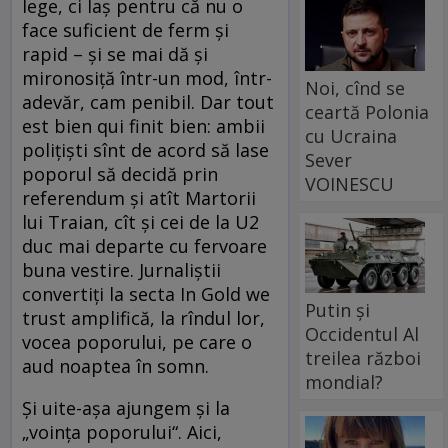
lege, ci laş pentru că nu o
face suficient de ferm şi
rapid – şi se mai dă şi
mironosiţă într-un mod, într-
Noi, cînd se
adevăr, cam penibil. Dar tout
ceartă Polonia
est bien qui finit bien: ambii
cu Ucraina
poliţişti sînt de acord să lase
Sever
poporul să decidă prin
VOINESCU
referendum şi atît Martorii
lui Traian, cît şi cei de la U2
duc mai departe cu fervoare
buna vestire. Jurnaliştii
convertiţi la secta In Gold we
Putin și
trust amplifică, la rîndul lor,
Occidentul Al
vocea poporului, pe care o
treilea război
aud noaptea în somn.
mondial?
Şi uite-aşa ajungem şi la
„voinţa poporului“. Aici,