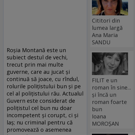
Cititori din
lumea largă
Ana Maria
SANDU
Roşia Montană este un
subiect destul de vechi,
trecut prin mai multe
guverne, care au jucat şi
continuă să joace, cu rîndul,
FILIT e un
rolurile poliţistului bun şi pe
roman în sine...
cel al poliţistului rău. Actualul
și încă un
Guvern este considerat de
roman foarte
poliţistul cel bun nu doar
bun
incompetent şi corupt, ci şi
Ioana
laş; nu criminal pentru că
MOROȘAN
promovează o asemenea