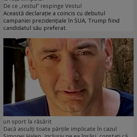
De ce „restul” respinge Vestul
Această declarație a coincis cu debutul
campaniei prezidențiale în SUA, Trump fiind
candidatul său preferat.
un sport la răsărit
Dacă asculți toate părțile implicate în cazul
Simonei Halep, inclusiv pe ea însăși, constați că