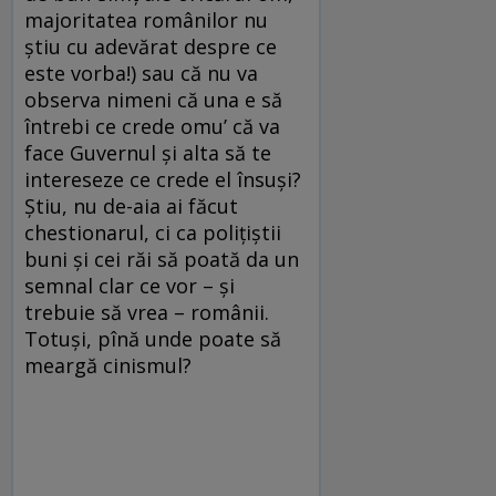
majoritatea românilor nu
ştiu cu adevărat despre ce
este vorba!) sau că nu va
observa nimeni că una e să
întrebi ce crede omu’ că va
face Guvernul şi alta să te
intereseze ce crede el însuşi?
Ştiu, nu de-aia ai făcut
chestionarul, ci ca poliţiştii
buni şi cei răi să poată da un
semnal clar ce vor – şi
trebuie să vrea – românii.
Totuşi, pînă unde poate să
meargă cinismul?