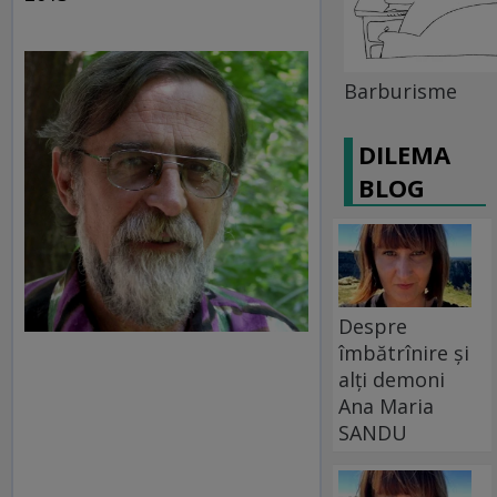
Barburisme
DILEMA
BLOG
Despre
îmbătrînire și
alți demoni
Ana Maria
SANDU