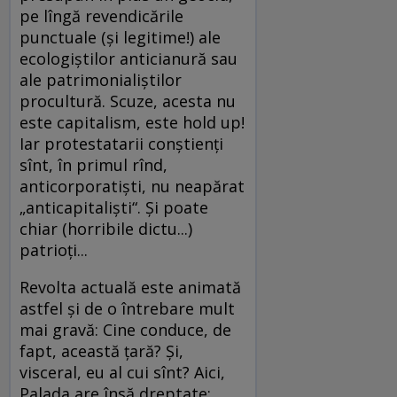
pe lîngă revendicările
punctuale (şi legitime!) ale
ecologiştilor anticianură sau
ale patrimonialiştilor
procultură. Scuze, acesta nu
este capitalism, este hold up!
Iar protestatarii conştienţi
sînt, în primul rînd,
anticorporatişti, nu neapărat
„anticapitalişti“. Şi poate
chiar (horribile dictu...)
patrioţi...
Revolta actuală este animată
astfel şi de o întrebare mult
mai gravă: Cine conduce, de
fapt, această ţară? Şi,
visceral, eu al cui sînt? Aici,
Palada are însă dreptate: