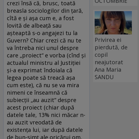
OCTOMBRIE
crezi însă că, brusc, toată
breasla sociologilor din ţară,
cîtă e şi aşa cum e, a fost
lovită de albeaţă sau
aşteaptă s-o angajezi tu la
Privirea ei
Guvern? Chiar crezi că nu te
pierdută, de
va întreba nici unul despre
copil
care „proiect“ e vorba (cînd şi
neajutorat
actualul ministru al Justiţiei
Ana Maria
şi-a exprimat îndoiala că
SANDU
legea poate să treacă aşa
cum este), că nu se va mira
nimeni ce înseamnă că
subiecţii „au auzit“ despre
acest proiect (chiar după
datele tale, 13% nici măcar n-
au auzit vreodată de
existenţa lui, iar după datele
de bun-simţ ale oricărui om,