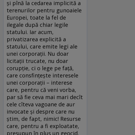
şi pînă la cedarea implicită a
terenurilor pentru gunoaiele
Europei, toate la fel de
ilegale după chiar legile
statului. Iar acum,
privatizarea explicită a
statului, care emite legi ale
unei corporaţii. Nu doar
licitaţii trucate, nu doar
corupţie, ci o lege pe faţă,
care consfinţeşte interesele
unei corporaţii – interese
care, pentru că veni vorba,
par să fie ceva mai mari decît
cele cîteva vagoane de aur
invocate şi despre care nu
ştim, de fapt, nimic! Resurse
care, pentru a fi exploatate,
presupun în plus un geocid,