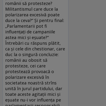
românii să protesteze?
Militantismul care duce la
polarizarea excesivă poate
duce la ceva?“ Şi pentru final:
„Parlamentarii pot fi
influenţaţi de campaniile
astea mici şi eşuate?“
Întrebări cu răspuns plătit,
ca şi cele din chestionar, care
duc la o singură concluzie:
românii au obosit să
protesteze, cei care
protestează provoacă o
polarizare excesivă în
societatea noastră strîns
unită în jurul partidului, dar
toate aceste agitaţii mici şi
eşuate nu-i vor influenţa pe
parlamentarii responsabili.