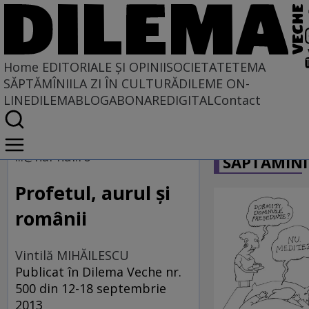
Home
EDITORIALE ȘI OPINII
SOCIETATE
TEMA
SĂPTĂMÎNII
LA ZI ÎN CULTURĂ
DILEME ON-
LINE
DILEMABLOG
ABONARE
DIGITAL
Contact
Home
CARICATU
EDITORIALE ȘI OPINII
...@hai-hui.ro
SĂPTĂMÎNI
SITUAȚIUNEA
Profetul, aurul şi
românii
Vintilă MIHĂILESCU
Publicat în Dilema Veche nr.
500 din 12-18 septembrie
2013