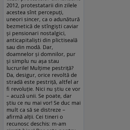
2012, protestatarii din zilele
acestea sînt percepuţi,
uneori sincer, ca o adunătură
bezmetică de stîngişti caviar
şi pensionari nostalgici,
anticapitalişti din plictiseală
sau din modă. Dar,
doamnelor şi domnilor, pur
şi simplu nu aşa stau
lucrurile! Mulţime pestriţă?
Da, desigur, orice revoltă de
stradă este pestriţă, altfel ar
fi revoluţie. Nici nu ştiu ce vor
– acuză unii. Se poate, dar
ştiu ce nu mai vor! Se duc mai
mult ca să se distreze –
afirmă alţii. Cei tineri o
recunosc deschis: m-am