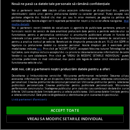
încruntat cînd au văzut numărul nostru de
Nouă ne pasă ca datele tale personale să rămână confidențiale
săptămîna trecută.
Noi și partenerii noștri
606
stocăm și/sau accesăm informații pe dispozitivul dvs., precum
Sever VOINESCU
identificatorii cookie unici pentru prelucrarea datelor cu caracter personal. Puteți accepta sau
gestiona alegerile dvs. făcând clic mai jos sau în orice moment, pe pagina cu politica de
confidențialitate. Aceste alegeri vor fi raportate partenerilor noștri și nu vă vor afecta navigarea.
Mai
multe detalii
Noi si partenerii nostri (retelele de socializare si agentiile de publicitate partenere, precum si
furnizorii nostri de servicii de date analitice) prelucram date pentru a permite website-ului sa
functioneze, pentru a personaliza continutul si anunturile publicitare afisate in functie de
interesele si/sau profilul dvs., pentru a va oferi functionalitati aferente retelelor de socializare si
pentru a analiza traficul pe website. Beneficiati de drepturile prevazute de art. 15-22 din GDPR in
legatura cu prelucrarea datelor cu caracter personal. Aceste drepturi pot fi exercitate prin
modalitatea indicata
aici
. Prin click pe “ACCEPT TOATE”, acceptati folosirea tuturor Tehnologiilor de
tip Cookie, care implica inclusiv acceptul dvs. cu privire la stocarea/accesarea informatiilor de catre
Vendor-ii cu care colaboram. Prin click pe “VREAU SA MODIFIC SETARILE INDIVIDUAL” puteti
schimba preferintele in mod individual, mai putin cele legate de cookie strict necesare pentru
functionarea website-ului.
Atât noi, cât și partenerii noștri prelucrăm datele pentru a oferi:
Dezvoltarea și îmbunătățirea serviciilor. Măsurarea performanței reclamelor. Stocarea și/sau
accesarea informațiilor de pe un dispozitiv. Utilizarea profilurilor pentru selectarea conținutului
personalizat. Crearea profilurilor de conținut personalizat. Utilizarea profilurilor pentru selectarea
publicității personalizate. Crearea profilurilor pentru publicitate personalizată. Măsurarea
performanței conținutului. Înțelegerea publicului prin statistici sau combinații de date din surse
diferite. Utilizarea de date limitate pentru a selecta publicitatea. Utilizarea datelor limitate pentru
a selecta conținutul. Date precise de geolocație și identificarea prin scanarea dispozitivului.
Listă parteneri (furnizori)
viața de capital
Cînd economia de piață s-a pierdut printre
ACCEPT TOATE
proteste
VREAU SA MODIFIC SETARILE INDIVIDUAL
Întrebarea este: pînă unde vor merge încălcările