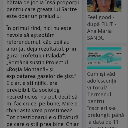
bătaia de joc ia însă proporţii
pentru care greaţa lui Sartre
este doar un preludiu.
Feel good -
după FILIT -
În primul rînd, nici nu este
Ana Maria
nevoie să aşteptăm
SANDU
referendumul, căci zeii au
anunţat deja rezultatul, prin
gura profetului Palada*:
„Românii susţin Proiectul
«Roşia Montană» şi
Cum își văd
exploatarea gazelor de şist.“
adolescenții
E clar, e ştiinţific, era
viitorul? -
previzibil. Ca sociolog
Termenul
necredincios, nu pot decît să-
pentru
mi fac cruce: pe bune, Mirele,
înscrieri s-a
chiar asta vrea prostimea?
prelungit până
Tot chestionarul e o făcătură
la data de 11
pe care o ştii prea bine. Chiar