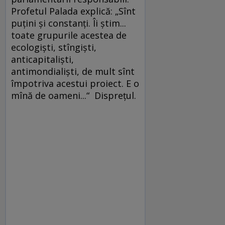
Profetul Palada explică: „Sînt
puţini şi constanţi. Îi ştim...
toate grupurile acestea de
ecologişti, stîngişti,
anticapitalişti,
antimondialişti, de mult sînt
împotriva acestui proiect. E o
mînă de oameni...“ Dispreţul.