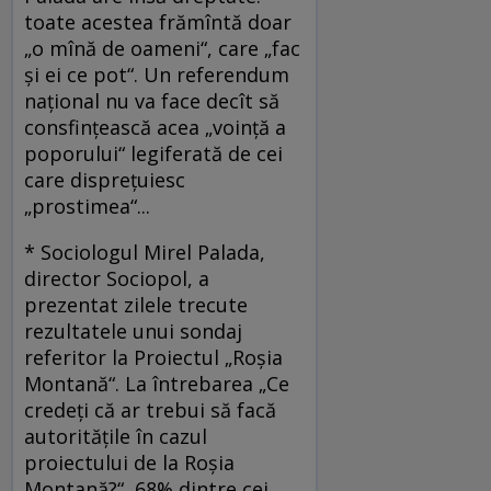
toate acestea frămîntă doar
„o mînă de oameni“, care „fac
şi ei ce pot“. Un referendum
naţional nu va face decît să
consfinţească acea „voinţă a
poporului“ legiferată de cei
care dispreţuiesc
„prostimea“...
* Sociologul Mirel Palada,
director Sociopol, a
prezentat zilele trecute
rezultatele unui sondaj
referitor la Proiectul „Roşia
Montană“. La întrebarea „Ce
credeţi că ar trebui să facă
autorităţile în cazul
proiectului de la Roşia
Montană?“, 68% dintre cei