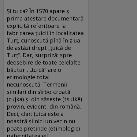
Și țuica? În 1570 apare și
prima atestare documentară
explicită referitoare la
fabricarea țuicii în localitatea
Turț, cunoscută pînă în ziua
de astăzi drept „țuică de
Turț“. Dar, surpriză: spre
deosebire de toate celelalte
băuturi, „țuică“ are o
etimologie total
necunoscută! Termenii
similari din sîrbo-croată
(cujka) și din săseşte (tsuikë)
provin, evident, din română.
Deci, clar: țuica este a
noastră și nici un vecin nu
poate pretinde (etimologic)
paternitatea ei!