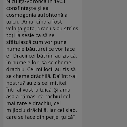
Niculiţă-Voronca în 1903
consfințește și ea
cosmogonia autohtonă a
țuicii: „Amu, cînd a fost
velniţa gata, dracii s-au strîns
toţi la sesie ca să se
sfătuiască cum vor pune
numele băuturei ce vor face
ei. Dracii cei bătrîni au zis că,
în numele lor, să se cheme
drachiu. Cei mijlocii au zis să
se cheme drăchilă. Da’ într-al
nostru? au zis cei mititei.
Într-al vostru ţuică. Şi amu
aşa a rămas, că rachiul cel
mai tare e drachiu, cel
mijlociu drăchilă, iar cel slab,
care se face din perje, ţuică“.