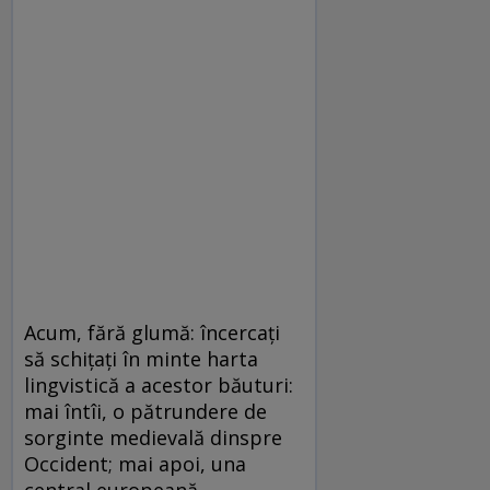
Acum, fără glumă: încercați
să schițați în minte harta
lingvistică a acestor băuturi:
mai în­tîi, o pătrundere de
sorginte medievală dinspre
Occident; mai apoi, una
central europeană