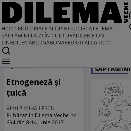
Home
EDITORIALE ȘI OPINII
SOCIETATE
TEMA
SĂPTĂMÎNII
LA ZI ÎN CULTURĂ
DILEME ON-
LINE
DILEMABLOG
ABONARE
DIGITAL
Contact
Home
CARICATU
EDITORIALE ȘI OPINII
...@hai-hui.ro
SĂPTĂMÎNI
SITUAȚIUNEA
Etnogeneză şi
ţuică
Vintilă MIHĂILESCU
Publicat în Dilema Veche nr.
694 din 8-14 iunie 2017