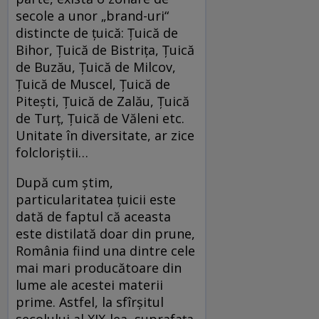
secole a unor „brand-uri“
distincte de țuică: Ţuică de
Bihor, Ţuică de Bistriţa, Ţuică
de Buzău, Ţuică de Milcov,
Ţuică de Muscel, Ţuică de
Piteşti, Ţuică de Zalău, Ţuică
de Turţ, Ţuică de Văleni etc.
Unitate în diversitate, ar zice
folcloriștii…
După cum știm,
particularitatea țuicii este
dată de faptul că aceasta
este distilată doar din prune,
România fiind una dintre cele
mai mari producătoare din
lume ale acestei materii
prime. Astfel, la sfîrșitul
secolului al XIX-lea, suprafața