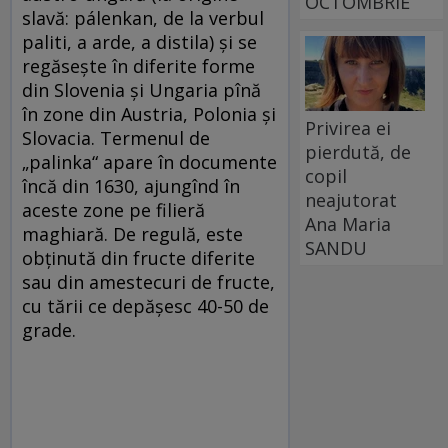
OCTOMBRIE
slavă: pálenkan, de la verbul
paliti, a arde, a distila) și se
regăsește în diferite forme
din Slovenia și Ungaria pînă
în zone din Austria, Polonia și
Privirea ei
Slovacia. Termenul de
pierdută, de
„palinka“ apare în documente
copil
încă din 1630, ajungînd în
neajutorat
aceste zone pe filieră
Ana Maria
maghiară. De regulă, este
SANDU
obținută din fructe diferite
sau din amestecuri de fructe,
cu tării ce depășesc 40-50 de
grade.