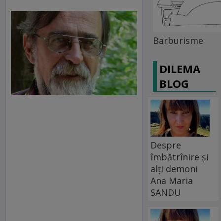
Barburisme
DILEMA
BLOG
Despre
îmbătrînire și
alți demoni
Ana Maria
SANDU