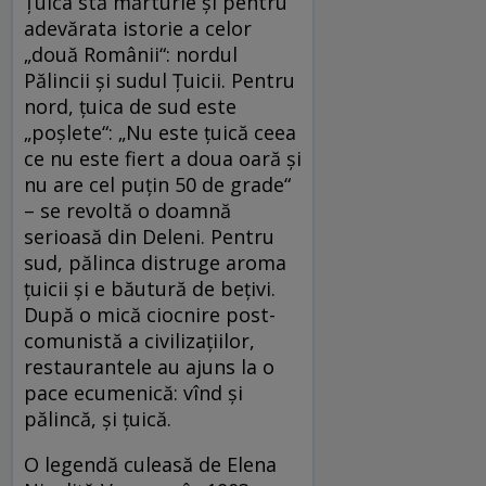
Țuica stă mărturie și pentru
adevărata istorie a celor
„două Românii“: nordul
Pălincii şi sudul Ţuicii. Pentru
nord, țuica de sud este
„poșlete“: „Nu este țuică ceea
ce nu este fiert a doua oară și
nu are cel puțin 50 de grade“
– se revoltă o doamnă
serioasă din Deleni. Pentru
sud, pălinca distruge aroma
țuicii și e băutură de bețivi.
După o mică ciocnire post-
comunistă a civilizațiilor,
restaurantele au ajuns la o
pace ecumenică: vînd și
pălincă, și țuică.
O legendă culeasă de Elena