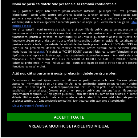
Nouă ne pasă ca datele tale personale să rămână confidențiale
Noi și partenerii noștri
606
stocăm și/sau accesăm informații pe dispozitivul dvs., precum
identificatorii cookie unici pentru prelucrarea datelor cu caracter personal. Puteți accepta sau
gestiona alegerile dvs. făcând clic mai jos sau în orice moment, pe pagina cu politica de
confidențialitate. Aceste alegeri vor fi raportate partenerilor noștri și nu vă vor afecta navigarea.
Mai
viața de capital
multe detalii
Noi si partenerii nostri (retelele de socializare si agentiile de publicitate partenere, precum si
Cînd economia de piață s-a pierdut printre
furnizorii nostri de servicii de date analitice) prelucram date pentru a permite website-ului sa
functioneze, pentru a personaliza continutul si anunturile publicitare afisate in functie de
proteste
interesele si/sau profilul dvs., pentru a va oferi functionalitati aferente retelelor de socializare si
pentru a analiza traficul pe website. Beneficiati de drepturile prevazute de art. 15-22 din GDPR in
Întrebarea este: pînă unde vor merge încălcările
legatura cu prelucrarea datelor cu caracter personal. Aceste drepturi pot fi exercitate prin
modalitatea indicata
aici
. Prin click pe “ACCEPT TOATE”, acceptati folosirea tuturor Tehnologiilor de
principiilor economiei de piață și cele privind
tip Cookie, care implica inclusiv acceptul dvs. cu privire la stocarea/accesarea informatiilor de catre
Vendor-ii cu care colaboram. Prin click pe “VREAU SA MODIFIC SETARILE INDIVIDUAL” puteti
funcționarea Uniunii Europene?
schimba preferintele in mod individual, mai putin cele legate de cookie strict necesare pentru
functionarea website-ului.
Constantin RUDNIŢCHI
Atât noi, cât și partenerii noștri prelucrăm datele pentru a oferi:
Dezvoltarea și îmbunătățirea serviciilor. Măsurarea performanței reclamelor. Stocarea și/sau
accesarea informațiilor de pe un dispozitiv. Utilizarea profilurilor pentru selectarea conținutului
personalizat. Crearea profilurilor de conținut personalizat. Utilizarea profilurilor pentru selectarea
publicității personalizate. Crearea profilurilor pentru publicitate personalizată. Măsurarea
performanței conținutului. Înțelegerea publicului prin statistici sau combinații de date din surse
diferite. Utilizarea de date limitate pentru a selecta publicitatea. Utilizarea datelor limitate pentru
a selecta conținutul. Date precise de geolocație și identificarea prin scanarea dispozitivului.
Listă parteneri (furnizori)
ACCEPT TOATE
VREAU SA MODIFIC SETARILE INDIVIDUAL