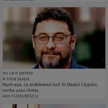
nu ca-n perete
A treia țeapă
Num-așa, ca ardeleanul suit în Dealul Clujului,
vorba unui cîntec.
Alin FUMURESCU