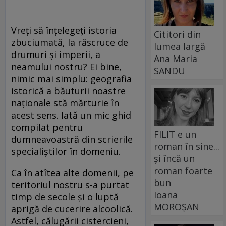
Vreți să înțelegeți istoria
Cititori din
zbuciumată, la răscruce de
lumea largă
drumuri și imperii, a
Ana Maria
neamului nostru? Ei bine,
SANDU
nimic mai simplu: geografia
istorică a băuturii noastre
naționale stă mărturie în
acest sens. Iată un mic ghid
compilat pentru
FILIT e un
dumneavoastră din scrierile
roman în sine...
specialiștilor în domeniu.
și încă un
roman foarte
Ca în atîtea alte domenii, pe
bun
teritoriul nostru s-a purtat
Ioana
timp de secole și o luptă
MOROȘAN
aprigă de cucerire alcoolică.
Astfel, călugării cistercieni,