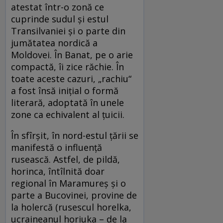
atestat într-o zonă ce
cuprinde sudul şi estul
Transilvaniei şi o parte din
jumătatea nordică a
Moldovei. În Banat, pe o arie
compactă, îi zice răchie. În
toate aceste cazuri, „rachiu“
a fost însă inițial o formă
literară, adoptată în unele
zone ca echivalent al țuicii.
În sfîrșit, în nord-estul țării se
manifestă o influență
rusească. Astfel, de pildă,
horinca, întîlnită doar
regional în Maramureș și o
parte a Bucovinei, provine de
la holercă (rusescul horelka,
ucraineanul horiuka – de la