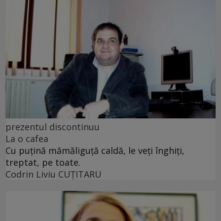
prezentul discontinuu
La o cafea
Cu puţină mămăliguţă caldă, le veţi înghiţi,
treptat, pe toate.
Codrin Liviu CUŢITARU