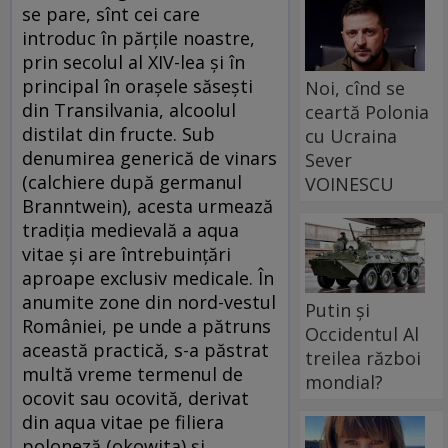
se pare, sînt cei care
introduc în părțile noastre,
prin secolul al XIV-lea și în
principal în orașele săsești
Noi, cînd se
din Transilvania, alcoolul
ceartă Polonia
distilat din fructe. Sub
cu Ucraina
denumirea generică de vinars
Sever
(calchiere după germanul
VOINESCU
Branntwein), acesta urmează
tradiția medievală a aqua
vitae și are întrebuințări
aproape exclusiv medicale. În
anumite zone din nord-vestul
Putin și
României, pe unde a pătruns
Occidentul Al
această practică, s-a păstrat
treilea război
multă vreme termenul de
mondial?
ocovit sau ocovită, derivat
din aqua vitae pe filiera
poloneză (okowita) și