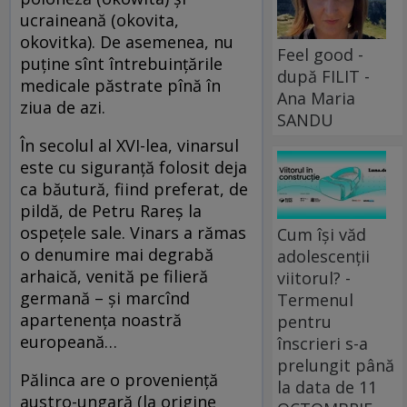
ucraineană (okovita,
okovitka). De asemenea, nu
Feel good -
puține sînt întrebuințările
după FILIT -
medicale păstrate pînă în
Ana Maria
ziua de azi.
SANDU
În secolul al XVI-lea, vinarsul
este cu siguranță folosit deja
ca băutură, fiind preferat, de
pildă, de Petru Rareş la
ospețele sale. Vinars a rămas
Cum își văd
o denumire mai degrabă
adolescenții
arhaică, venită pe filieră
viitorul? -
germană – și marcînd
Termenul
apartenența noastră
pentru
europeană…
înscrieri s-a
prelungit până
Pălinca are o proveniență
la data de 11
austro-ungară (la origine