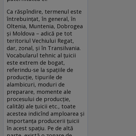
Ca răspîndire, termenul este
întrebuinţat, în general, în
Oltenia, Muntenia, Dobrogea
şi Moldova – adică pe tot
teritoriul Vechiului Regat,
dar, zonal, și în Transilvania.
Vocabularul tehnic al țuicii
este extrem de bogat,
referindu-se la spațiile de
producție, tipurile de
alambicuri, moduri de
preparare, momente ale
procesului de producție,
calități ale țuicii etc., toate
acestea indicînd amploarea și
importanța producerii țuicii
în acest spațiu. Pe de altă
parte, există o zonare de