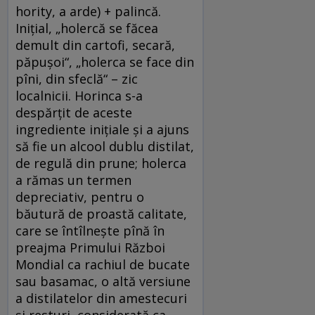
hority, a arde) + palincă.
Inițial, „holercă se făcea
demult din cartofi, secară,
păpuşoi“, „holerca se face din
pîni, din sfeclă“ – zic
localnicii. Horinca s-a
despărțit de aceste
ingrediente inițiale și a ajuns
să fie un alcool dublu distilat,
de regulă din prune; holerca
a rămas un termen
depreciativ, pentru o
băutură de proastă calitate,
care se întîlnește pînă în
preajma Primului Război
Mondial ca rachiul de bucate
sau basamac, o altă versiune
a distilatelor din amestecuri
și resturi, considerată ca