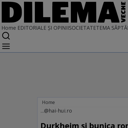
Home
EDITORIALE ȘI OPINII
SOCIETATE
TEMA SĂPTĂ
Home
EDITORIALE ȘI OPINII
...@hai-hui.ro
SITUAȚIUNEA
Durkheim şi bunica ro