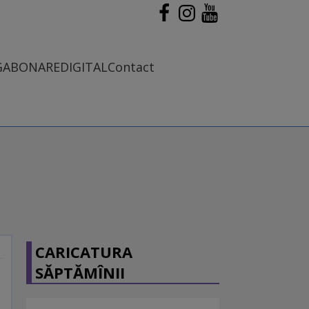
G
ABONARE
DIGITAL
Contact
CARICATURA
SĂPTĂMÎNII