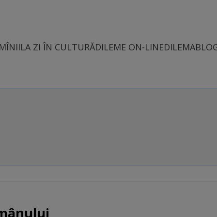
MÎNII
LA ZI ÎN CULTURĂ
DILEME ON-LINE
DILEMABLO
mânului