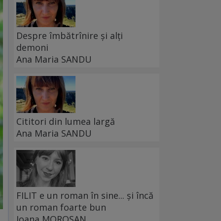
Despre îmbătrînire și alți
demoni
Ana Maria SANDU
Cititori din lumea largă
Ana Maria SANDU
FILIT e un roman în sine... și încă
un roman foarte bun
Ioana MOROȘAN