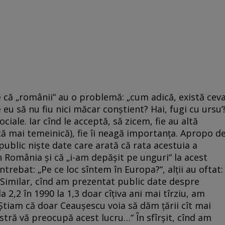
e că „românii“ au o problemă: „cum adică, există cev
eu să nu fiu nici măcar conştient? Hai, fugi cu ursu’!
ciale. Iar cînd le acceptă, să zicem, fie au altă
ică mai temeinică), fie îi neagă importanţa. Apropo d
public nişte date care arată că rata acestuia a
 România şi că „i-am depăşit pe unguri“ la acest
 întrebat: „Pe ce loc sîntem în Europa?“, alţii au oftat:
 Similar, cînd am prezentat public date despre
a 2,2 în 1990 la 1,3 doar cîţiva ani mai tîrziu, am
„Ştiam că doar Ceauşescu voia să dăm ţării cît mai
stră vă preocupă acest lucru…“ În sfîrşit, cînd am