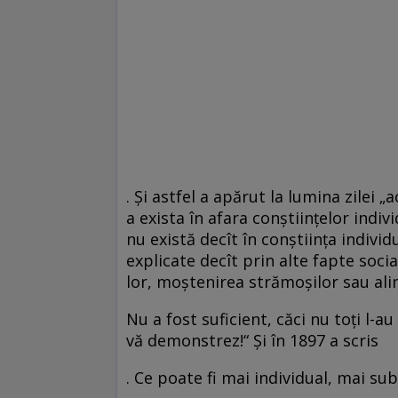
. Şi astfel a apărut la lumina zilei 
a exista în afara conştiinţelor indi
nu există decît în conştiinţa individu
explicate decît prin alte fapte social
lor, moştenirea strămoşilor sau ali
Nu a fost suficient, căci nu toţi l-au
vă demonstrez!“ Şi în 1897 a scris
. Ce poate fi mai individual, mai sub