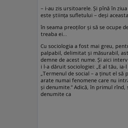
– i-au zis ursitoarele. Şi pînă în ziu
este ştiinţa sufletului – deşi aceast
în seama preoţilor şi să se ocupe d
treaba ei…
Cu sociologia a fost mai greu, pentr
palpabil, delimitat şi măsurabil, astf
demne de acest nume. Şi aici intervi
i l-a dăruit sociologiei: „E al tău, ia
„Termenul de social – a ţinut el să p
arate numai fenomene care nu intră 
şi denumite.“ Adică, în primul rînd, 
denumite ca