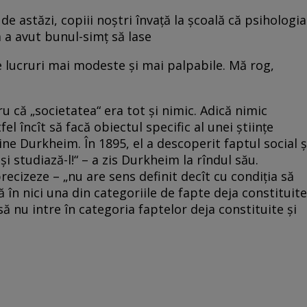
a de astăzi, copiii noştri învaţă la şcoală că psihologia
a a avut bunul-simţ să lase
e lucruri mai modeste şi mai palpabile. Mă rog,
u că „societatea“ era tot şi nimic. Adică nimic
el încît să facă obiectul specific al unei ştiinţe
ne Durkheim. În 1895, el a descoperit faptul social ş
-l şi studiază-l!“ – a zis Durkheim la rîndul său.
recizeze – „nu are sens definit decît cu condiţia să
în nici una din categoriile de fapte deja constituite
să nu intre în categoria faptelor deja constituite şi