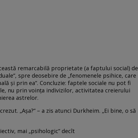
„această remarcabilă proprietate (a faptului social) de
viduale“, spre deosebire de „fenomenele psihice, care
ală şi prin ea“. Concluzie: faptele sociale nu pot fi
e, nu prin voinţa indivizilor, activitatea creierului
nierea astrelor.
 crezut. „Aşa?“ – a zis atunci Durkheim. „Ei bine, o să
iectiv, mai „psihologic“ decît