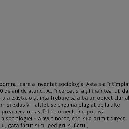
omnul care a inventat sociologia. Asta s-a întîmpla
e ani de atunci. Au încercat şi alţii înaintea lui, da
ru a exista, o ştiinţă trebuie să aibă un obiect clar a
m şi exlusiv – altfel, se cheamă plagiat de la alte
nu prea avea un astfel de obiect. Dimpotrivă,
 sociologiei – a avut noroc, căci şi-a primit direct
u, gata făcut şi cu pedigri: sufletul,