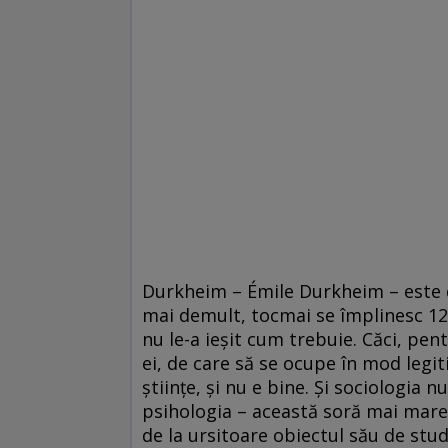
Durkheim – Émile Durkheim – este d
mai demult, tocmai se împlinesc 120 d
nu le-a ieşit cum trebuie. Căci, pent
ei, de care să se ocupe în mod legiti
ştiinţe, şi nu e bine. Şi sociologia 
psihologia – această soră mai mare a
de la ursitoare obiectul său de studi