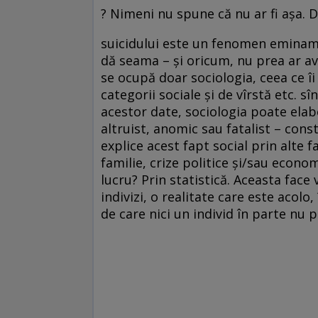
? Nimeni nu spune că nu ar fi aşa. 
suicidului este un fenomen eminamen
dă seama – şi oricum, nu prea ar ave
se ocupă doar sociologia, ceea ce îi 
categorii sociale şi de vîrstă etc. s
acestor date, sociologia poate elabor
altruist, anomic sau fatalist – cons
explice acest fapt social prin alte f
familie, crize politice şi/sau econ
lucru? Prin statistică. Aceasta face v
indivizi, o realitate care este acolo
de care nici un individ în parte nu p