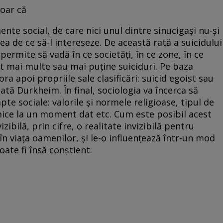
Doar că
te social, de care nici unul dintre sinucigaşi nu-şi
a de ce să-l intereseze. De această rată a suicidului
permite să vadă în ce societăţi, în ce zone, în ce
înt mai multe sau mai puţine suiciduri. Pe baza
a apoi propriile sale clasificări: suicid egoist sau
tată Durkheim. În final, sociologia va încerca să
apte sociale: valorile şi normele religioase, tipul de
omice la un moment dat etc. Cum este posibil acest
izibilă, prin cifre, o realitate invizibilă pentru
, în viaţa oamenilor, şi le-o influenţează într-un mod
oate fi însă conştient.