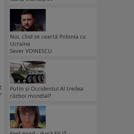
Noi, cînd se ceartă Polonia cu
Ucraina
Sever VOINESCU
t
Putin și Occidentul Al treilea
r
război mondial?
l
Feel good - după FILIT -