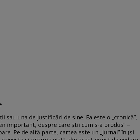
e
ii sau una de justificări de sine. Ea este o „cronică“,
n important, despre care ştii cum s-a produs“ –
oare. Pe de altă parte, cartea este un „jurnal“ în (şi
 priveşte şi propria viaţă; din acest punct de vedere,