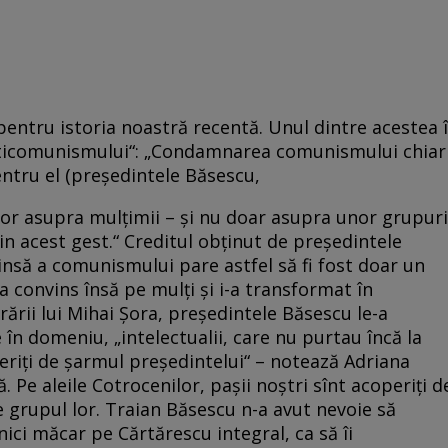
pentru istoria noastră recentă. Unul dintre acestea î
nticomunismului“: „Condamnarea comunismului chiar
ntru el (preşedintele Băsescu,
 lor asupra mulţimii – şi nu doar asupra unor grupuri
in acest gest.“ Creditul obţinut de preşedintele
să a comunismului pare astfel să fi fost doar un
 a convins însă pe mulţi şi i-a transformat în
ării lui Mihai Şora, preşedintele Băsescu le-a
e în domeniu, „intelectualii, care nu purtau încă la
ceriţi de şarmul preşedintelui“ – notează Adriana
 Pe aleile Cotrocenilor, paşii noştri sînt acoperiţi d
grupul lor. Traian Băsescu n-a avut nevoie să
nici măcar pe Cărtărescu integral, ca să îi