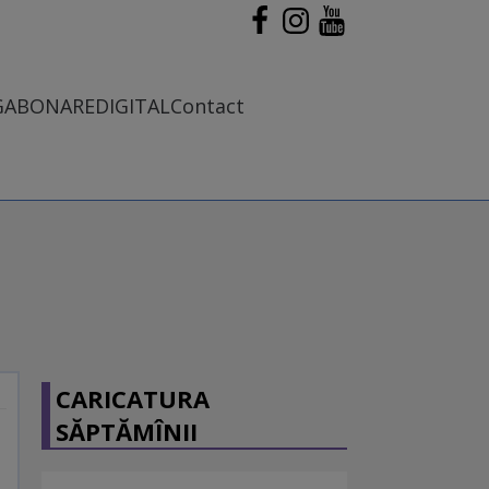
G
ABONARE
DIGITAL
Contact
CARICATURA
SĂPTĂMÎNII