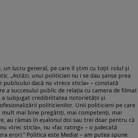
n lucru general, pe care îl ştim cu toţii: rolul şi
c. „Astăzi, unui politician nu i se dau şanse prea
e publicului dacă nu «trece sticla» – constată
re a succesului public de relaţia cu camera de filmat
, a subjugat credibilitatea notorietăţii şi
fesionalizării politicienilor. Unii politicieni pe care
, mult mai bine pregătiţi, mai competenţi, mai
re, au rămas în eşalonul doi sau trei doar pentru că
u «trec sticla», nu «fac rating» – o judecată
era erori.“ Politica este Media! – am putea spune.