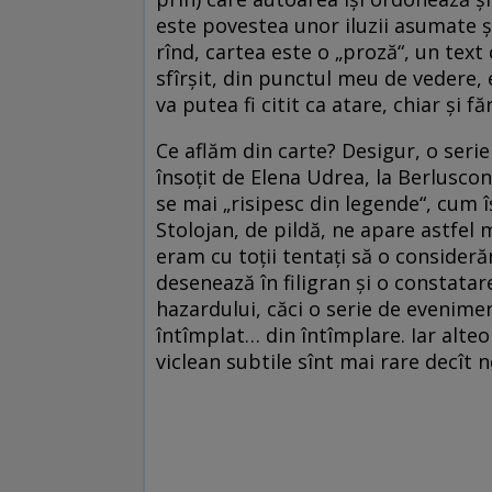
este povestea unor iluzii asumate şi
rînd, cartea este o „proză“, un text 
sfîrşit, din punctul meu de vedere, 
va putea fi citit ca atare, chiar şi 
Ce aflăm din carte? Desigur, o serie
însoţit de Elena Udrea, la Berlusco
se mai „risipesc din legende“, cum îş
Stolojan, de pildă, ne apare astfel 
eram cu toţii tentaţi să o consideră
desenează în filigran şi o constatare
hazardului, căci o serie de evenimen
întîmplat… din întîmplare. Iar alteor
viclean subtile sînt mai rare decît