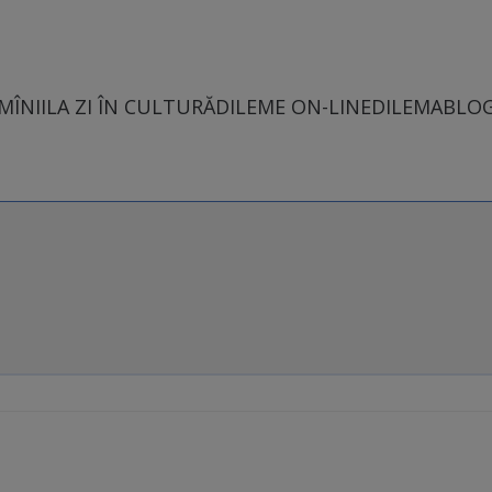
MÎNII
LA ZI ÎN CULTURĂ
DILEME ON-LINE
DILEMABLO