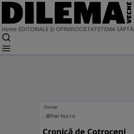
Home
EDITORIALE ȘI OPINII
SOCIETATE
TEMA SĂPTĂ
Home
EDITORIALE ȘI OPINII
...@hai-hui.ro
SITUAȚIUNEA
Cronică de Cotroceni