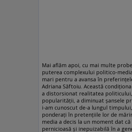
Mai aflăm apoi, cu mai multe probe, u
puterea complexului politico-mediati
mari pentru a avansa în preferinţel
Adriana Săftoiu. Această condiţiona
a distorsionat realitatea politicului
popularităţii, a diminuat şansele pro
i-am cunoscut de-a lungul timpului
ponderaţi în pretenţiile lor de mări
media a decis la un moment dat că n
pernicioasă şi inepuizabilă în a gen