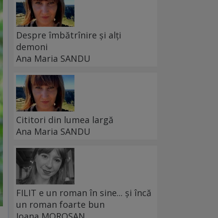
Despre îmbătrînire și alți
demoni
Ana Maria SANDU
Cititori din lumea largă
Ana Maria SANDU
FILIT e un roman în sine... și încă
un roman foarte bun
Ioana MOROȘAN