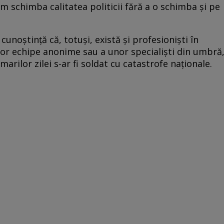
 schimba calitatea politicii fără a o schimba şi pe
 cunoştinţă că, totuşi, există şi profesionişti în
unor echipe anonime sau a unor specialişti din umbră
-marilor zilei s-ar fi soldat cu catastrofe naţionale.