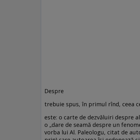
Despre
trebuie spus, în primul rînd, ceea c
este: o carte de dezvăluiri despre alţ
o „dare de seamă despre un fenome
vorba lui Al. Paleologu, citat de aut
prin) care autoarea îşi ordonează şi