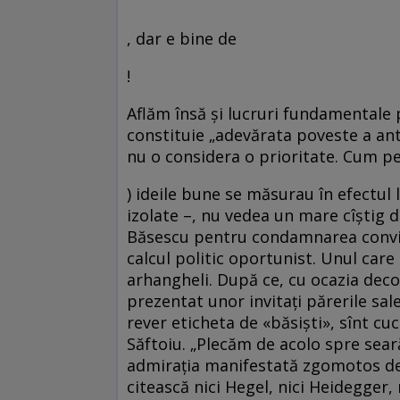
, dar e bine de
!
Aflăm însă şi lucruri fundamentale 
constituie „adevărata poveste a a
nu o considera o prioritate. Cum pe
) ideile bune se măsurau în efectul
izolate –, nu vedea un mare cîştig d
Băsescu pentru condamnarea convin
calcul politic oportunist. Unul care
arhangheli. După ce, cu ocazia decor
prezentat unor invitaţi părerile sal
rever eticheta de «băsişti», sînt cu
Săftoiu. „Plecăm de acolo spre seară.
admiraţia manifestată zgomotos de 
citească nici Hegel, nici Heidegger, 