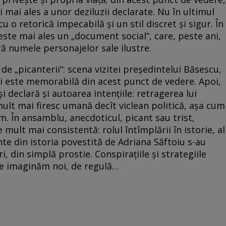
 mai ales a unor deziluzii declarate. Nu în ultimul
cu o retorică impecabilă şi un stil discret şi sigur. În
este mai ales un „document social“, care, peste ani,
fără numele personajelor sale ilustre.
 de „picanterii“: scena vizitei preşedintelui Băsescu,
ni este memorabilă din acest punct de vedere. Apoi,
i declară şi autoarea intenţiile: retragerea lui
mult mai firesc umană decît viclean politică, aşa cum
m. În ansamblu, anecdoticul, picant sau trist,
 mult mai consistentă: rolul întîmplării în istorie, al
te din istoria povestită de Adriana Săftoiu s-au
i, din simplă prostie. Conspiraţiile şi strategiile
 ne imaginăm noi, de regulă…