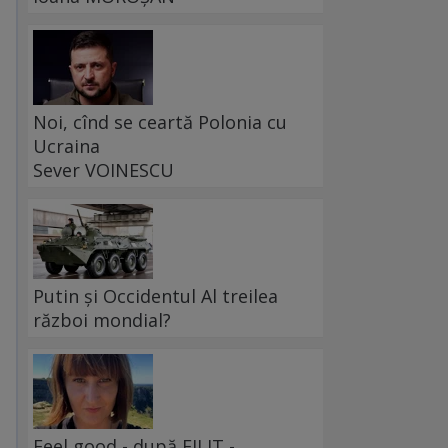
Noi, cînd se ceartă Polonia cu
Ucraina
Sever VOINESCU
Putin și Occidentul Al treilea
război mondial?
Feel good - după FILIT -