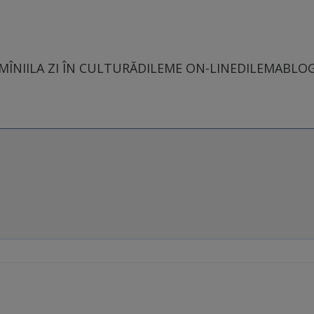
MÎNII
LA ZI ÎN CULTURĂ
DILEME ON-LINE
DILEMABLO