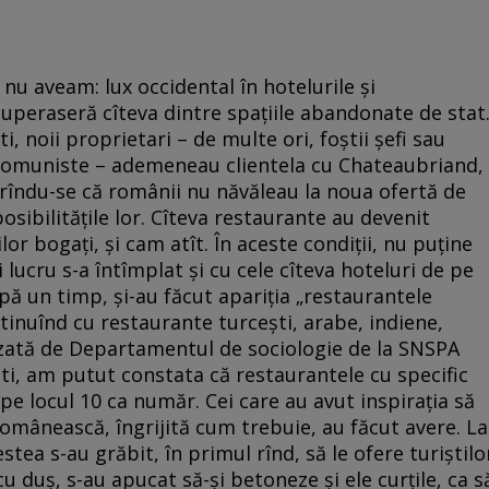
nu aveam: lux occidental în hotelurile și
cuperaseră cîteva dintre spațiile abandonate de stat
i, noii proprietari – de multe ori, foștii șefi sau
 comuniste – ademeneau clientela cu Chateaubriand,
rîndu-se că românii nu năvăleau la noua ofertă de
osibilitățile lor. Cîteva restaurante au devenit
oilor bogați, și cam atît. În aceste condiții, nu puține
 lucru s-a întîmplat și cu cele cîteva hoteluri de pe
pă un timp, și-au făcut apariția „restaurantele
ontinuînd cu restaurante turcești, arabe, indiene,
lizată de Departamentul de sociologie de la SNSPA
ti, am putut constata că restaurantele cu specific
pe locul 10 ca număr. Cei care au avut inspirația să
omânească, îngrijită cum trebuie, au făcut avere. La
stea s-au grăbit, în primul rînd, să le ofere turiștilo
a cu duș, s-au apucat să-și betoneze și ele curțile, ca s