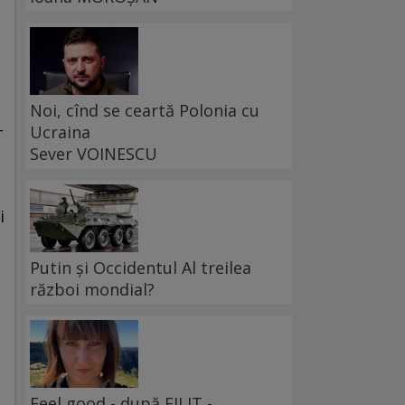
Noi, cînd se ceartă Polonia cu
-
Ucraina
Sever VOINESCU
i
Putin și Occidentul Al treilea
război mondial?
a
Feel good - după FILIT -