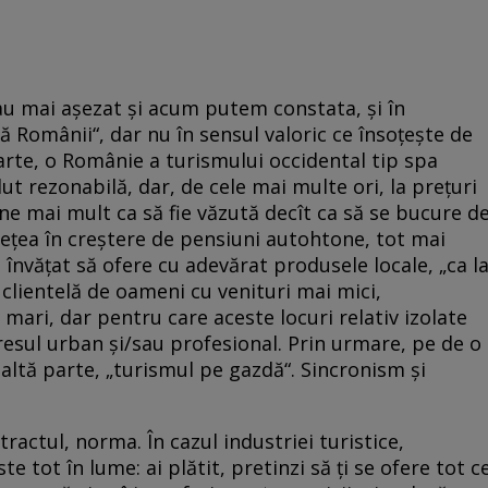
s au mai așezat și acum putem constata, și în
ă Românii“, dar nu în sensul valoric ce însoțește de
rte, o Românie a turismului occidental tip spa
ut rezonabilă, dar, de cele mai multe ori, la prețuri
e mai mult ca să fie văzută decît ca să se bucure d
 rețea în creștere de pensiuni autohtone, tot mai
 învățat să ofere cu adevărat produsele locale, „ca l
 clientelă de oameni cu venituri mai mici,
mari, dar pentru care aceste locuri relativ izolate
resul urban și/sau profesional. Prin urmare, pe de o
 altă parte, „turismul pe gazdă“. Sincronism și
actul, norma. În cazul industriei turistice,
te tot în lume: ai plătit, pretinzi să ți se ofere tot c