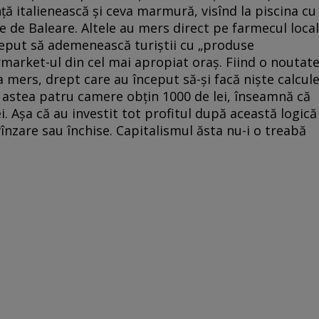
nță italienească și ceva marmură, visînd la piscina cu
te de Baleare. Altele au mers direct pe farmecul local
ceput să ademenească turiștii cu „produse
market-ul din cel mai apropiat oraș. Fiind o noutat
-a mers, drept care au început să-și facă niște calcul
 astea patru camere obțin 1000 de lei, înseamnă că
. Așa că au investit tot profitul după această logică
înzare sau închise. Capitalismul ăsta nu-i o treabă