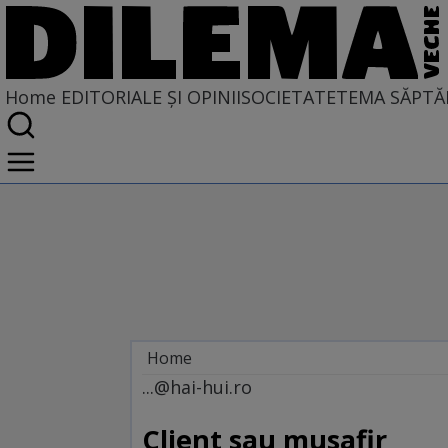
Home
EDITORIALE ȘI OPINII
SOCIETATE
TEMA SĂPTĂ
Home
EDITORIALE ȘI OPINII
...@hai-hui.ro
SITUAȚIUNEA
Client sau musafir