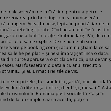
 ne-o aleseserăm de la Crăciun pentru a petrece
răm rezervarea prin booking.com și anunțaserăm
că ajungem. Aceasta ne aștepta în poartă, iar de la
 două capete îngrijorate. Cînd ne-am dat însă jos din
r gazda ne-a luat în brațe, zîmbind larg: Păi, de ce n
 au făcut-o să ne explice: De ce nu ne-ați sunat
 rezervare pe booking.com și acum nu știam la ce să
a să le fie pe plac – și ne-a îmbrățișat încă o dată.
a din curte apăruseră o sticlă de țuică, una de vin ș
 casei. Mai fuseserăm o dată aici, anul trecut; o
străini!… Și au urmat trei zile de vis.
e de surprizele „turismului la gazdă“, dar niciodată
e evidentă diferența dintre „client“ și „musafir“. Ast
le turismului în România post-socialistă. Ca și în
ind de la un simplu caz ca acesta, poți să