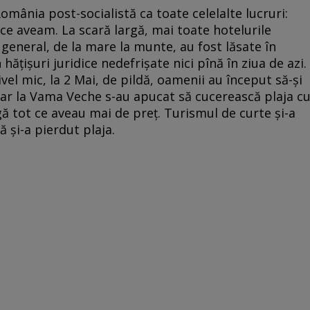
România post-socialistă ca toate celelalte lucruri:
 ce aveam. La scară largă, mai toate hotelurile
n general, de la mare la munte, au fost lăsate în
ățișuri juridice nedefrișate nici pînă în ziua de azi.
ivel mic, la 2 Mai, de pildă, oamenii au început să-și
 iar la Vama Veche s-au apucat să cucerească plaja c
gă tot ce aveau mai de preț. Turismul de curte și-a
ă și-a pierdut plaja.