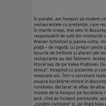
În paralel, am început să vindem ce 
restaurantele cu pretenție, care re
În marile orașe, mai ales în Bucureșt
responsabili de sală din vremurile
Wiener Schnitzel și panna cotta, mi
piață – de regulă, cu prețuri peste p
locurile de întîlnire și afaceri ale n
restaurante au dat faliment. Același
litoral sau de pe Valea Prahovei. Du
etnice“, începînd cu pizzeriile și c
mexicane etc. Într-o cercetare rea
asupra bucătăriei etnice în Bucureș
românesc declarat se aflau de-abia 
mizeze de la început pe bucătăria r
țară, cînd au început pensiunile, ace
„condiții civilizate“ și, pe lîngă bai