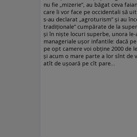
nu fie „mizerie“, au băgat ceva faia
care îi vor face pe occidentali să ui
s-au declarat „agroturism“ și au în
tradiționale“ cumpărate de la super
și în niște locuri superbe, unora le
manageriale ușor infantile: dacă pe
pe opt camere voi obține 2000 de lei
și acum o mare parte a lor sînt de v
atît de ușoară pe cît pare…