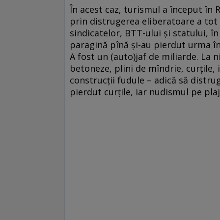
În acest caz, turismul a început în 
prin distrugerea eliberatoare a tot
sindicatelor, BTT-ului și statului, î
paragină pînă și-au pierdut urma în h
A fost un (auto)jaf de miliarde. La n
betoneze, plini de mîndrie, curțile,
construcții fudule – adică să distru
pierdut curțile, iar nudismul pe plaj