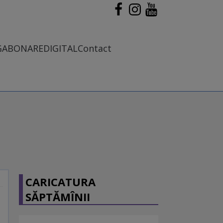
G
ABONARE
DIGITAL
Contact
CARICATURA
SĂPTĂMÎNII