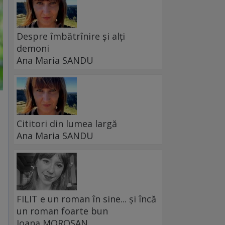
Despre îmbătrînire și alți
demoni
Ana Maria SANDU
Cititori din lumea largă
Ana Maria SANDU
FILIT e un roman în sine... și încă
un roman foarte bun
Ioana MOROȘAN