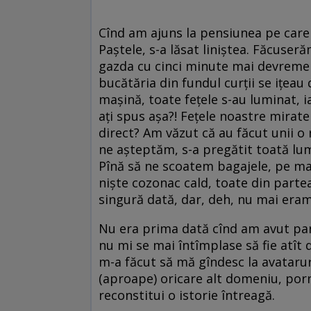
Cînd am ajuns la pensiunea pe care
Paștele, s-a lăsat liniștea. Făcuse
gazda cu cinci minute mai devreme 
bucătăria din fundul curții se ițeau
mașină, toate fețele s-au luminat, ia
ați spus așa?! Fețele noastre mirate
direct? Am văzut că au făcut unii o
ne așteptăm, s-a pregătit toată lume
Pînă să ne scoatem bagajele, pe mas
niște cozonac cald, toate din partea
singură dată, dar, deh, nu mai eram 
Nu era prima dată cînd am avut part
nu mi se mai întîmplase să fie atît d
m-a făcut să mă gîndesc la avataruri
(aproape) oricare alt domeniu, porn
reconstitui o istorie întreagă.