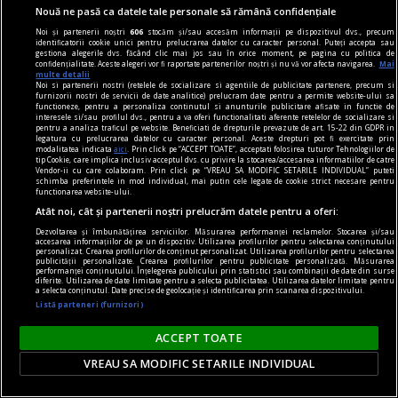
Nouă ne pasă ca datele tale personale să rămână confidențiale
Noi și partenerii noștri
606
stocăm și/sau accesăm informații pe dispozitivul dvs., precum
identificatorii cookie unici pentru prelucrarea datelor cu caracter personal. Puteți accepta sau
gestiona alegerile dvs. făcând clic mai jos sau în orice moment, pe pagina cu politica de
confidențialitate. Aceste alegeri vor fi raportate partenerilor noștri și nu vă vor afecta navigarea.
Mai
multe detalii
Noi si partenerii nostri (retelele de socializare si agentiile de publicitate partenere, precum si
furnizorii nostri de servicii de date analitice) prelucram date pentru a permite website-ului sa
functioneze, pentru a personaliza continutul si anunturile publicitare afisate in functie de
interesele si/sau profilul dvs., pentru a va oferi functionalitati aferente retelelor de socializare si
pentru a analiza traficul pe website. Beneficiati de drepturile prevazute de art. 15-22 din GDPR in
legatura cu prelucrarea datelor cu caracter personal. Aceste drepturi pot fi exercitate prin
modalitatea indicata
aici
. Prin click pe “ACCEPT TOATE”, acceptati folosirea tuturor Tehnologiilor de
tip Cookie, care implica inclusiv acceptul dvs. cu privire la stocarea/accesarea informatiilor de catre
Vendor-ii cu care colaboram. Prin click pe “VREAU SA MODIFIC SETARILE INDIVIDUAL” puteti
schimba preferintele in mod individual, mai putin cele legate de cookie strict necesare pentru
functionarea website-ului.
Atât noi, cât și partenerii noștri prelucrăm datele pentru a oferi:
viața de capital
Dezvoltarea și îmbunătățirea serviciilor. Măsurarea performanței reclamelor. Stocarea și/sau
Cînd economia de piață s-a pierdut printre
accesarea informațiilor de pe un dispozitiv. Utilizarea profilurilor pentru selectarea conținutului
personalizat. Crearea profilurilor de conținut personalizat. Utilizarea profilurilor pentru selectarea
proteste
publicității personalizate. Crearea profilurilor pentru publicitate personalizată. Măsurarea
performanței conținutului. Înțelegerea publicului prin statistici sau combinații de date din surse
Întrebarea este: pînă unde vor merge încălcările
diferite. Utilizarea de date limitate pentru a selecta publicitatea. Utilizarea datelor limitate pentru
a selecta conținutul. Date precise de geolocație și identificarea prin scanarea dispozitivului.
principiilor economiei de piață și cele privind
Listă parteneri (furnizori)
funcționarea Uniunii Europene?
ACCEPT TOATE
Constantin RUDNIŢCHI
VREAU SA MODIFIC SETARILE INDIVIDUAL