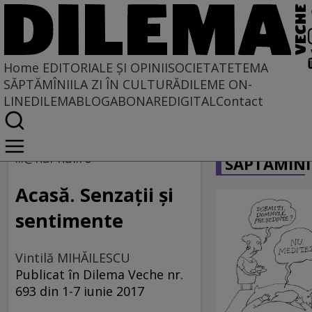
Home
EDITORIALE ȘI OPINII
SOCIETATE
TEMA
SĂPTĂMÎNII
LA ZI ÎN CULTURĂ
DILEME ON-
LINE
DILEMABLOG
ABONARE
DIGITAL
Contact
Home
CARICATU
EDITORIALE ȘI OPINII
...@hai-hui.ro
SĂPTĂMÎNI
SITUAȚIUNEA
Acasă. Senzaţii şi
sentimente
Vintilă MIHĂILESCU
Publicat în Dilema Veche nr.
693 din 1-7 iunie 2017