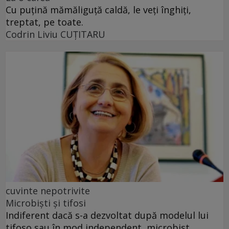
Cu puţină mămăliguţă caldă, le veţi înghiţi,
treptat, pe toate.
Codrin Liviu CUŢITARU
cuvinte nepotrivite
Microbiști și tifosi
Indiferent dacă s-a dezvoltat după modelul lui
tifoso sau în mod independent, microbist