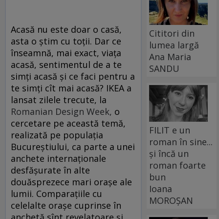
Acasă nu este doar o casă,
Cititori din
asta o știm cu toții. Dar ce
lumea largă
înseamnă, mai exact, viața
Ana Maria
acasă, sentimentul de a te
SANDU
simți acasă și ce faci pentru a
te simți cît mai acasă? IKEA a
lansat zilele trecute, la
Romanian Design Week,
o
cercetare pe această temă,
FILIT e un
realizată pe populația
roman în sine...
Bucureștiului, ca parte a unei
și încă un
anchete internaționale
roman foarte
desfășurate în alte
bun
douăsprezece mari orașe ale
Ioana
lumii. Comparațiile cu
MOROȘAN
celelalte orașe cuprinse în
anchetă sînt revelatoare și