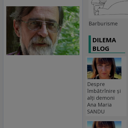
Barburisme
DILEMA
BLOG
Despre
îmbătrînire și
alți demoni
Ana Maria
SANDU