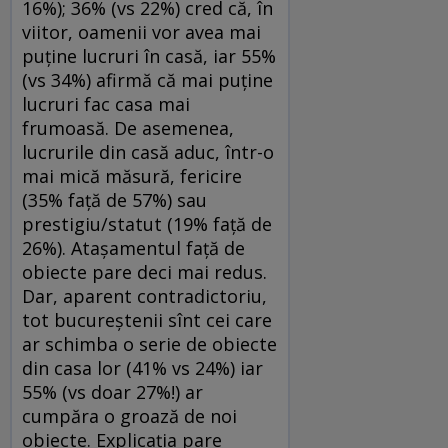
16%); 36% (vs 22%) cred că, în
viitor, oamenii vor avea mai
puține lucruri în casă, iar 55%
(vs 34%) afirmă că mai puține
lucruri fac casa mai
frumoasă. De asemenea,
lucrurile din casă aduc, într-o
mai mică măsură, fericire
(35% față de 57%) sau
prestigiu/statut (19% față de
26%). Atașamentul față de
obiecte pare deci mai redus.
Dar, aparent contradictoriu,
tot bucureștenii sînt cei care
ar schimba o serie de obiecte
din casa lor (41% vs 24%) iar
55% (vs doar 27%!) ar
cumpăra o groază de noi
obiecte. Explicația pare