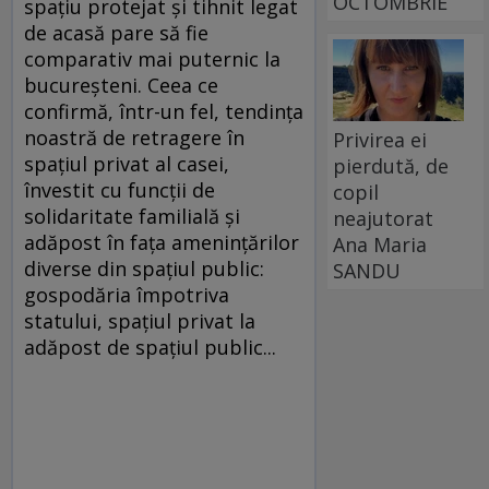
OCTOMBRIE
spațiu protejat și tihnit legat
de acasă pare să fie
comparativ mai puternic la
bucureșteni. Ceea ce
confirmă, într-un fel, tendința
noastră de retragere în
Privirea ei
spațiul privat al casei,
pierdută, de
învestit cu funcții de
copil
solidaritate familială și
neajutorat
adăpost în fața amenințărilor
Ana Maria
diverse din spațiul public:
SANDU
gospodăria împotriva
statului, spațiul privat la
adăpost de spațiul public...