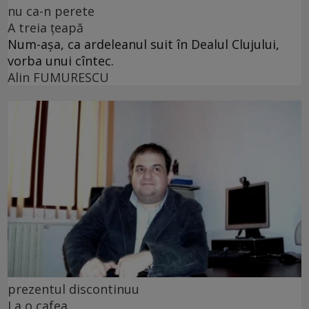
nu ca-n perete
A treia țeapă
Num-așa, ca ardeleanul suit în Dealul Clujului,
vorba unui cîntec.
Alin FUMURESCU
prezentul discontinuu
La o cafea