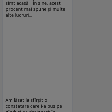
simt acasă... În sine, acest
procent mai spune și multe
alte lucruri...
Am lăsat la sfîrșit o
constatare care i-a pus pe
gînduri pe designeri: în