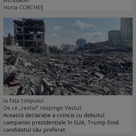
vitriolate?
Horia CORCHEŞ
la fața timpului
De ce „restul” respinge Vestul
Această declarație a coincis cu debutul
campaniei prezidențiale în SUA, Trump fiind
candidatul său preferat.