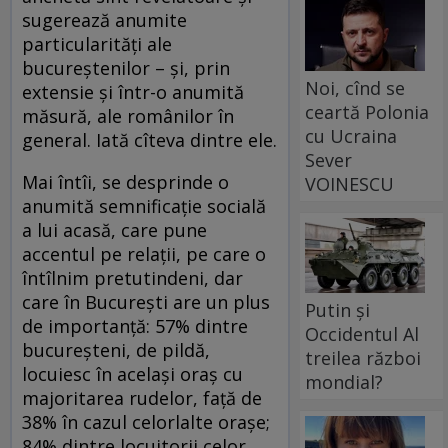
sugerează anumite
particularități ale
bucureștenilor – și, prin
Noi, cînd se
extensie și într-o anumită
ceartă Polonia
măsură, ale românilor în
cu Ucraina
general. Iată cîteva dintre ele.
Sever
Mai întîi, se desprinde o
VOINESCU
anumită semnificație socială
a lui acasă, care pune
accentul pe relații, pe care o
întîlnim pretutindeni, dar
care în București are un plus
Putin și
de importanță: 57% dintre
Occidentul Al
bucureșteni, de pildă,
treilea război
locuiesc în același oraș cu
mondial?
majoritarea rudelor, față de
38% în cazul celorlalte orașe;
84% dintre locuitorii celor