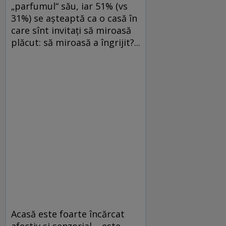
„parfumul“ său, iar 51% (vs
31%) se așteaptă ca o casă în
care sînt invitați să miroasă
plăcut: să miroasă a îngrijit?...
Acasă este foarte încărcat
afectiv și senzorial – este