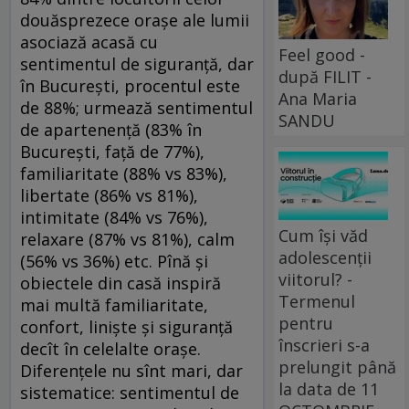
douăsprezece orașe ale lumii
asociază acasă cu
Feel good -
sentimentul de siguranță, dar
după FILIT -
în București, procentul este
Ana Maria
de 88%; urmează sentimentul
SANDU
de apartenență (83% în
București, față de 77%),
familiaritate (88% vs 83%),
libertate (86% vs 81%),
intimitate (84% vs 76%),
Cum își văd
relaxare (87% vs 81%), calm
adolescenții
(56% vs 36%) etc. Pînă și
viitorul? -
obiectele din casă inspiră
Termenul
mai multă familiaritate,
pentru
confort, liniște și siguranță
înscrieri s-a
decît în celelalte orașe.
prelungit până
Diferențele nu sînt mari, dar
la data de 11
sistematice: sentimentul de