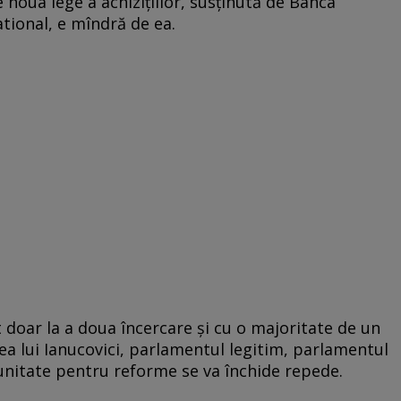
noua lege a achiziţiilor, susţinută de Banca
tional, e mîndră de ea.
 doar la a doua încercare şi cu o majoritate de un
a lui Ianucovici, parlamentul legitim, parlamentul
unitate pentru reforme se va închide repede.