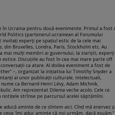
e în Ucraina pentru două evenimente. Primul a fost 
orld Politics (partenerul ucrainean al Forumului
invitaţi experţi pe spaţiul estic de la cele mai
 din Bruxelles, Londra, Paris, Stockholm etc. Au
la mai mulţi membri ai guvernului, la ziarişti, experţi
e estice. Discuţiile au fost în cea mai mare parte off
 conversaţii ca atare. Al doilea eveniment a fost de
her“ –, organizat la iniţiativa lui Timothy Snyder a
ntanţi ai unor publicaţii culturale, intelectuali,
re nume ca Bernard-Henri Lévy, Adam Michnik,
ulic. Am reprezentat Dilema veche acolo. Cele ce
notiţele strînse pe parcursul acelei săptămîni.
ne aducă aminte de ce sîntem aici. Cînd mă enervez ş
ai e ceva: îmi aduc aminte că noi urmăm, dacă eşuăm.“