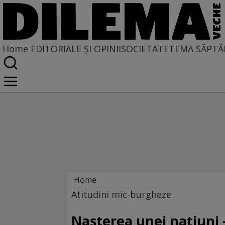
Home
EDITORIALE ȘI OPINII
SOCIETATE
TEMA SĂPTĂ
Home
EDITORIALE ȘI OPINII
Atitudini mic-burgheze
PE CE LUME TRĂIM
Nașterea unei națiuni –