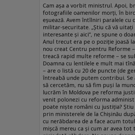
Cam aşa a vorbit ministrul. Apoi, bru
fotografiile oamenilor morţi, în bi
eşuează. Avem întîlniri paralele cu d
militar-securitate. „Ştiu că vă uitaţ
interesante şi aici“, ne spune o doa
Anul trecut era pe o poziţie joasă 
nou creat Centru pentru Reforme – o 
treacă rapid multe reforme – se su
Doamna cu lentilele e mult mai tînă
– are o listă cu 20 de puncte (de gen
întreabă unde putem contribui. Se a
să cercetăm, nu să fim puşi la muncă
lucrăm în Moldova pe reforma justiţ
venit polonezi cu reforma administr
poate nişte români cu justiţia? Ştiu
prin ministerele de la Chişinău dup
cu nerăbdarea de a face acum totul
mişcă mereu ca şi cum ar avea tot ti