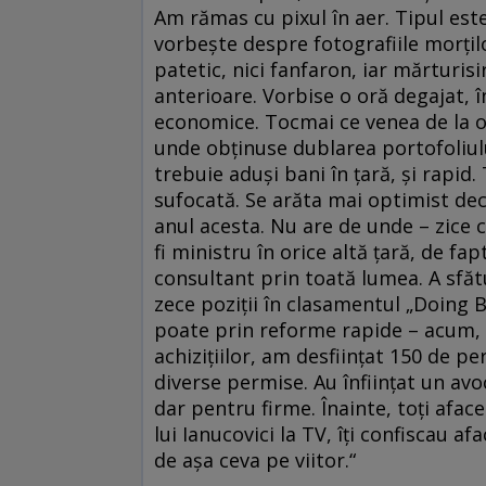
Am rămas cu pixul în aer. Tipul este
vorbeşte despre fotografiile morţilo
patetic, nici fanfaron, iar mărturisi
anterioare. Vorbise o oră degajat, 
economice. Tocmai ce venea de la o 
unde obţinuse dublarea portofoliului
trebuie aduşi bani în ţară, şi rapi
sufocată. Se arăta mai optimist de
anul acesta. Nu are de unde – zice
fi ministru în orice altă ţară, de fa
consultant prin toată lumea. A sfă
zece poziţii în clasamentul „Doing B
poate prin reforme rapide – acum, ţ
achiziţiilor, am desfiinţat 150 de pe
diverse permise. Au înfiinţat un avo
dar pentru firme. Înainte, toţi afac
lui Ianucovici la TV, îţi confiscau a
de aşa ceva pe viitor.“