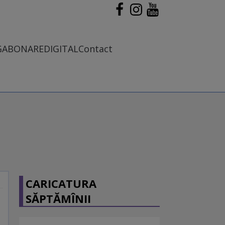
G
ABONARE
DIGITAL
Contact
CARICATURA
SĂPTĂMÎNII