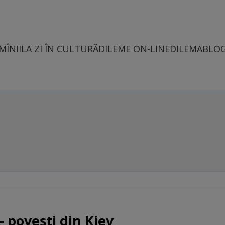
MÎNII
LA ZI ÎN CULTURĂ
DILEME ON-LINE
DILEMABLO
 povești din Kiev