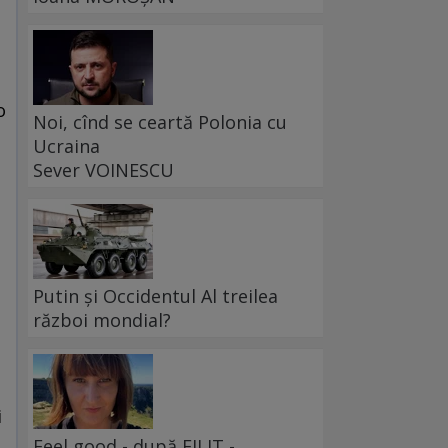
o
Noi, cînd se ceartă Polonia cu
Ucraina
Sever VOINESCU
Putin și Occidentul Al treilea
război mondial?
i
Feel good - după FILIT -