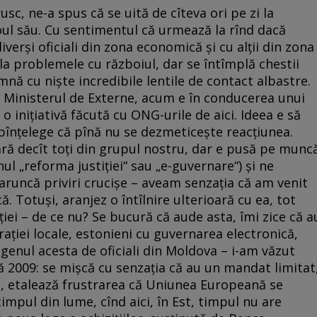
sc, ne-a spus că se uită de cîteva ori pe zi la
roul său. Cu sentimentul că urmează la rînd dacă
iverşi oficiali din zona economică şi cu alţii din zona
i la problemele cu războiul, dar se întîmplă chestii
mnă cu nişte incredibile lentile de contact albastre.
la Ministerul de Externe, acum e în conducerea unui
iniţiativă făcută cu ONG-urile de aici. Ideea e să
bînţelege că pînă nu se dezmeticeşte reacţiunea.
ră decît toţi din grupul nostru, dar e pusă pe munc
ul „reforma justiţiei“ sau „e-guvernare“) şi ne
runcă priviri crucişe – aveam senzaţia că am venit
. Totuşi, aranjez o întîlnire ulterioară cu ea, tot
iei – de ce nu? Se bucură că aude asta, îmi zice că a
aţiei locale, estonieni cu guvernarea electronică,
 genul acesta de oficiali din Moldova – i-am văzut
ă 2009: se mişcă cu senzaţia că au un mandat limitat
, etalează frustrarea că Uniunea Europeană se
mpul din lume, cînd aici, în Est, timpul nu are