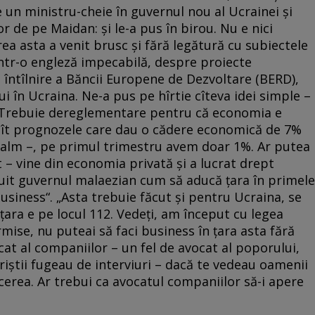
 un ministru-cheie în guvernul nou al Ucrainei şi
r de pe Maidan: şi le-a pus în birou. Nu e nici
rea asta a venit brusc şi fără legătură cu subiectele
într-o engleză impecabilă, despre proiecte
întîlnire a Băncii Europene de Dezvoltare (BERD),
 în Ucraina. Ne-a pus pe hîrtie cîteva idei simple –
d. Trebuie dereglementare pentru că economia e
cît prognozele care dau o cădere economică de 7%
 calm –, pe primul trimestru avem doar 1%. Ar putea
pt – vine din economia privată şi a lucrat drept
tuit guvernul malaezian cum să aducă ţara în primele
usiness“. „Asta trebuie făcut şi pentru Ucraina, se
ara e pe locul 112. Vedeţi, am început cu legea
rmise, nu puteai să faci business în ţara asta fără
cat al companiilor – un fel de avocat al poporului,
eriştii fugeau de interviuri – dacă te vedeau oamenii
facerea. Ar trebui ca avocatul companiilor să-i apere