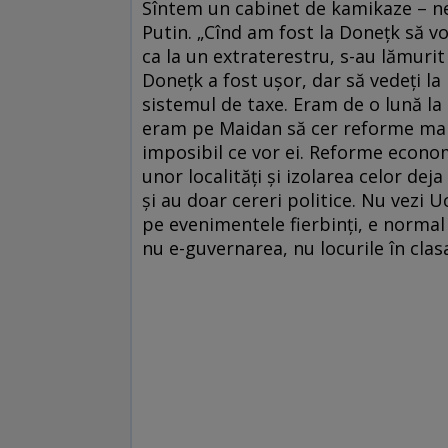
Sîntem un cabinet de kamikaze – ne
Putin. „Cînd am fost la Doneţk să v
ca la un extraterestru, s-au lămurit
Doneţk a fost uşor, dar să vedeţi l
sistemul de taxe. Eram de o lună la 
eram pe Maidan să cer reforme mai 
imposibil ce vor ei. Reforme econo
unor localităţi şi izolarea celor dej
şi au doar cereri politice. Nu vezi U
pe evenimentele fierbinţi, e normal 
nu e-guvernarea, nu locurile în cla