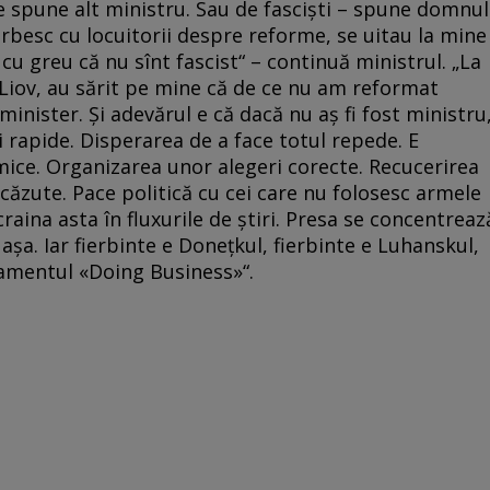
 spune alt ministru. Sau de fascişti – spune domnul
orbesc cu locuitorii despre reforme, se uitau la mine
 cu greu că nu sînt fascist“ – continuă ministrul. „La
a Liov, au sărit pe mine că de ce nu am reformat
minister. Şi adevărul e că dacă nu aş fi fost ministru
rapide. Disperarea de a face totul repede. E
mice. Organizarea unor alegeri corecte. Recucerirea
a căzute. Pace politică cu cei care nu folosesc armele
craina asta în fluxurile de ştiri. Presa se concentreaz
aşa. Iar fierbinte e Doneţkul, fierbinte e Luhanskul,
samentul «Doing Business»“.