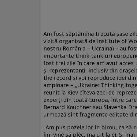
Am fost săptămîna trecută şase zil
vizită organizată de Institute of W
nostru România – Ucraina) – au fost 
importante think-tank-uri europene,
fost trei zile în care am avut acces 
şi reprezentanţi, inclusiv din oraşel
the record şi voi reproduce idei din
amploare – „Ukraine: Thinking toget
reunit la Kiev cîteva zeci de repreze
experţi din toată Europa, între ca
Bernard Kouchner sau Slavenka Drak
urmează sînt fragmente editate din 
„Am pus pozele lor în birou, ca să 
îmi vine să plec, mă uit la ei. Şi m