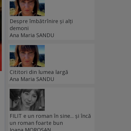
Despre îmbătrînire și alți
demoni
Ana Maria SANDU
Cititori din lumea largă
Ana Maria SANDU
FILIT e un roman în sine... și încă
un roman foarte bun
Ioana MOROȘAN