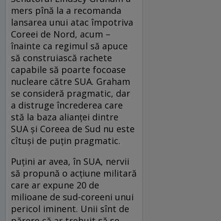
mers pînă la a recomanda
lansarea unui atac împotriva
Coreei de Nord, acum –
înainte ca regimul să apuce
să construiască rachete
capabile să poarte focoase
nucleare către SUA. Graham
se consideră pragmatic, dar
a distruge încrederea care
stă la baza alianței dintre
SUA și Coreea de Sud nu este
cîtuși de puțin pragmatic.
Puțini ar avea, în SUA, nervii
să propună o acțiune militară
care ar expune 20 de
milioane de sud-coreeni unui
pericol iminent. Unii sînt de
părere că ar trebuit să se