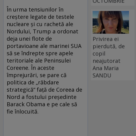
OCTOMBRIE
În urma tensiunilor în
creștere legate de testele
nucleare și cu rachetă ale
Nordului, Trump a ordonat
deja unei flote de
Privirea ei
portavioane ale marinei SUA
pierdută, de
să se îndrepte spre apele
copil
teritoriale ale Peninsulei
neajutorat
Coreene. În aceste
Ana Maria
împrejurări, se pare că
SANDU
politica de „răbdare
strategică“ față de Coreea de
Nord a fostului președinte
Barack Obama e pe cale să
fie înlocuită.