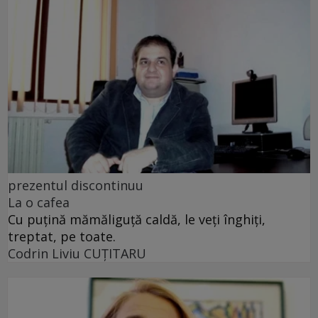
prezentul discontinuu
La o cafea
Cu puţină mămăliguţă caldă, le veţi înghiţi,
treptat, pe toate.
Codrin Liviu CUŢITARU