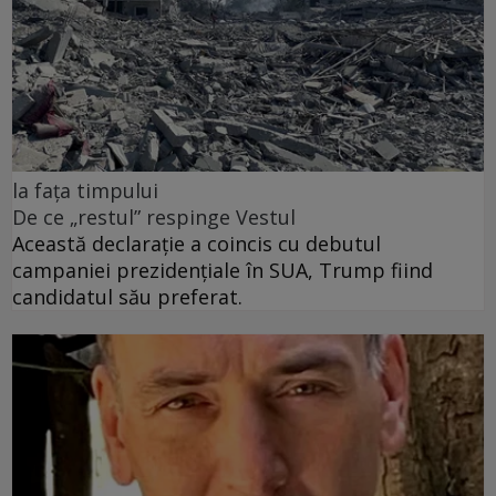
la fața timpului
De ce „restul” respinge Vestul
Această declarație a coincis cu debutul
campaniei prezidențiale în SUA, Trump fiind
candidatul său preferat.