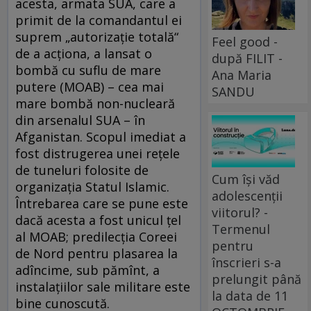
acesta, armata SUA, care a
primit de la comandantul ei
suprem „autorizație totală“
Feel good -
de a acționa, a lansat o
după FILIT -
bombă cu suflu de mare
Ana Maria
putere (MOAB) – cea mai
SANDU
mare bombă non-nucleară
din arsenalul SUA – în
Afganistan. Scopul imediat a
fost distrugerea unei rețele
de tuneluri folosite de
Cum își văd
organizația Statul Islamic.
adolescenții
Întrebarea care se pune este
viitorul? -
dacă acesta a fost unicul țel
Termenul
al MOAB; predilecția Coreei
pentru
de Nord pentru plasarea la
înscrieri s-a
adîncime, sub pămînt, a
prelungit până
instalațiilor sale militare este
la data de 11
bine cunoscută.