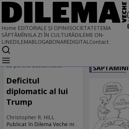
Home
EDITORIALE ȘI OPINII
SOCIETATE
TEMA
SĂPTĂMÎNII
LA ZI ÎN CULTURĂ
DILEME ON-
LINE
DILEMABLOG
ABONARE
DIGITAL
Contact
Home
CARICATU
EDITORIALE ȘI OPINII
La portile occidentului
SĂPTĂMÎNI
PE CE LUME TRĂIM
Deficitul
diplomatic al lui
Trump
Christopher R. HILL
Publicat în Dilema Veche nr.