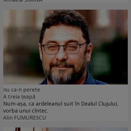
nu ca-n perete
A treia țeapă
Num-așa, ca ardeleanul suit în Dealul Clujului,
vorba unui cîntec.
Alin FUMURESCU