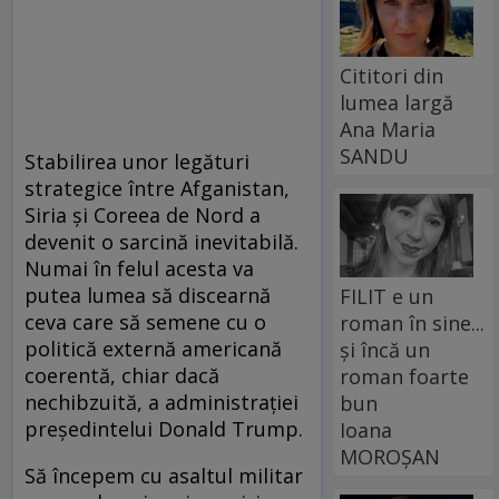
Cititori din
lumea largă
Ana Maria
SANDU
Stabilirea unor legături
strategice între Afganistan,
Siria și Coreea de Nord a
devenit o sarcină inevitabilă.
Numai în felul acesta va
putea lumea să discearnă
FILIT e un
ceva care să semene cu o
roman în sine...
politică externă americană
și încă un
coerentă, chiar dacă
roman foarte
nechibzuită, a administrației
bun
președintelui Donald Trump.
Ioana
MOROȘAN
Să începem cu asaltul militar