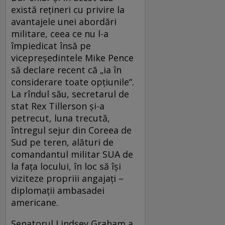
există rețineri cu privire la
avantajele unei abordări
militare, ceea ce nu l-a
împiedicat însă pe
vicepreședintele Mike Pence
să declare recent că „ia în
considerare toate opțiunile“.
La rîndul său, secretarul de
stat Rex Tillerson și-a
petrecut, luna trecută,
întregul sejur din Coreea de
Sud pe teren, alături de
comandantul militar SUA de
la fața locului, în loc să își
viziteze propriii angajați –
diplomații ambasadei
americane.
Senatorul Lindsey Graham a