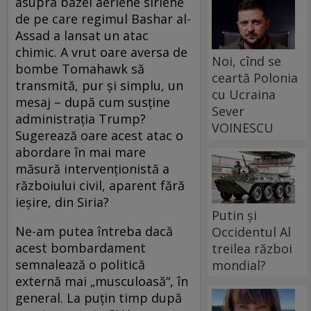
asupra bazei aeriene siriene
de pe care regimul Bashar al-
Assad a lansat un atac
chimic. A vrut oare aversa de
Noi, cînd se
bombe Tomahawk să
ceartă Polonia
transmită, pur și simplu, un
cu Ucraina
mesaj – după cum susține
Sever
administrația Trump?
VOINESCU
Sugerează oare acest atac o
abordare în mai mare
măsură intervenționistă a
războiului civil, aparent fără
ieșire, din Siria?
Putin și
Ne-am putea întreba dacă
Occidentul Al
acest bombardament
treilea război
semnalează o politică
mondial?
externă mai „musculoasă“, în
general. La puțin timp după