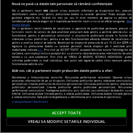
Nouă ne pasă ca datele tale personale să rămână confidențiale
Noi și partenerii noștri
606
stocăm și/sau accesăm informații pe dispozitivul dvs., precum
identificatorii cookie unici pentru prelucrarea datelor cu caracter personal. Puteți accepta sau
gestiona alegerile dvs. făcând clic mai jos sau în orice moment, pe pagina cu politica de
confidențialitate. Aceste alegeri vor fi raportate partenerilor noștri și nu vă vor afecta navigarea.
Mai
axa dus-întors
multe detalii
Noi si partenerii nostri (retelele de socializare si agentiile de publicitate partenere, precum si
O lecție de responsabilitate
furnizorii nostri de servicii de date analitice) prelucram date pentru a permite website-ului sa
functioneze, pentru a personaliza continutul si anunturile publicitare afisate in functie de
Scriu pentru cititorii noștri de bună-credință, cei
interesele si/sau profilul dvs., pentru a va oferi functionalitati aferente retelelor de socializare si
pentru a analiza traficul pe website. Beneficiati de drepturile prevazute de art. 15-22 din GDPR in
mai mulți, care ne prețuiesc și care se vor fi
legatura cu prelucrarea datelor cu caracter personal. Aceste drepturi pot fi exercitate prin
modalitatea indicata
aici
. Prin click pe “ACCEPT TOATE”, acceptati folosirea tuturor Tehnologiilor de
încruntat cînd au văzut numărul nostru de
tip Cookie, care implica inclusiv acceptul dvs. cu privire la stocarea/accesarea informatiilor de catre
Vendor-ii cu care colaboram. Prin click pe “VREAU SA MODIFIC SETARILE INDIVIDUAL” puteti
săptămîna trecută.
schimba preferintele in mod individual, mai putin cele legate de cookie strict necesare pentru
functionarea website-ului.
Sever VOINESCU
Atât noi, cât și partenerii noștri prelucrăm datele pentru a oferi:
Dezvoltarea și îmbunătățirea serviciilor. Măsurarea performanței reclamelor. Stocarea și/sau
accesarea informațiilor de pe un dispozitiv. Utilizarea profilurilor pentru selectarea conținutului
personalizat. Crearea profilurilor de conținut personalizat. Utilizarea profilurilor pentru selectarea
publicității personalizate. Crearea profilurilor pentru publicitate personalizată. Măsurarea
performanței conținutului. Înțelegerea publicului prin statistici sau combinații de date din surse
diferite. Utilizarea de date limitate pentru a selecta publicitatea. Utilizarea datelor limitate pentru
a selecta conținutul. Date precise de geolocație și identificarea prin scanarea dispozitivului.
Listă parteneri (furnizori)
ACCEPT TOATE
VREAU SA MODIFIC SETARILE INDIVIDUAL