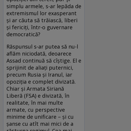
simplu armele, s-ar lepăda de
extremismul lor exasperant
și ar căuta să trăiască, liberi
și fericiți, într-o guvernare
democratică?
Răspunsul s-ar putea să nu-l
aflăm niciodată, deoarece
Assad continuă să cîștige. El e
sprijinit de aliați puternici,
precum Rusia și Iranul, iar
opoziția e complet divizată.
Chiar și Armata Siriană
Liberă (FSA) e divizată, în
realitate, în mai multe
armate, cu perspective
minime de unificare – și cu
șanse cu atît mai mici de a
răsturna regimul. Cea mai