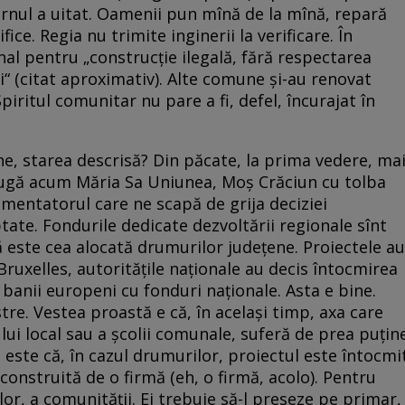
ernul a uitat. Oamenii pun mînă de la mînă, repară
ice. Regia nu trimite inginerii la verificare. În
nal pentru „construcţie ilegală, fără respectarea
i“ (citat aproximativ). Alte comune şi-au renovat
piritul comunitar nu pare a fi, defel, încurajat în
e, starea descrisă? Din păcate, la prima vedere, ma
augă acum Măria Sa Uniunea, Moş Crăciun cu tolba
mentatorul care ne scapă de grija deciziei
ptate. Fondurile dedicate dezvoltării regionale sînt
ă este cea alocată drumurilor judeţene. Proiectele au
ruxelles, autorităţile naţionale au decis întocmirea
banii europeni cu fonduri naţionale. Asta e bine.
re. Vestea proastă e că, în acelaşi timp, axa care
ului local sau a şcolii comunale, suferă de prea puţin
e este că, în cazul drumurilor, proiectul este întocmi
 construită de o firmă (eh, o firmă, acolo). Pentru
lor, a comunităţii. Ei trebuie să-l preseze pe primar,