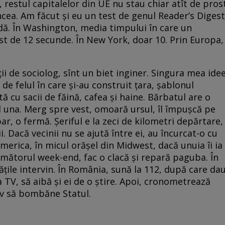
, restul capitalelor din UE nu stau chiar atît de pros
ncea. Am făcut şi eu un test de genul Reader’s Digest
dă. În Washington, media timpului în care un
ost de 12 secunde. În New York, doar 10. Prin Europa,
i de sociolog, sînt un biet inginer. Singura mea ide
de felul în care şi-au construit ţara, şablonul
ă cu sacii de făină, cafea şi haine. Bărbatul are o
el una. Merg spre vest, omoară ursul, îl împuşcă pe
r, o fermă. Şeriful e la zeci de kilometri depărtare,
 Dacă vecinii nu se ajută între ei, au încurcat-o cu
 America, în micul orăşel din Midwest, dacă unuia îi ia
următorul week-end, fac o clacă şi repară paguba. În
ăţile intervin. În România, sună la 112, după care da
a TV, să aibă şi ei de o ştire. Apoi, cronometrează
iv să bombăne Statul.