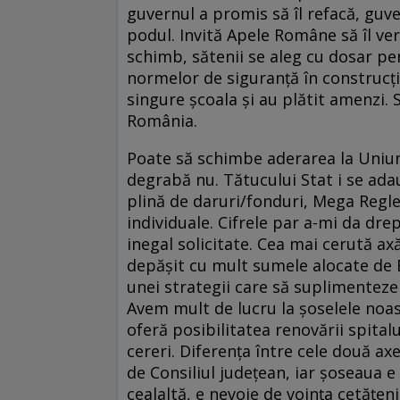
guvernul a promis să îl refacă, guv
podul. Invită Apele Române să îl verif
schimb, sătenii se aleg cu dosar pe
normelor de siguranţă în construcţi
singure şcoala şi au plătit amenzi. S
România.
Poate să schimbe aderarea la Uniun
degrabă nu. Tătucului Stat i se ad
plină de daruri/fonduri, Mega Regle
individuale. Cifrele par a-mi da dre
inegal solicitate. Cea mai cerută ax
depăşit cu mult sumele alocate de B
unei strategii care să suplimenteze 
Avem mult de lucru la şoselele noast
oferă posibilitatea renovării spital
cereri. Diferenţa între cele două ax
de Consiliul judeţean, iar şoseaua e
cealaltă, e nevoie de voinţa cetăţeni