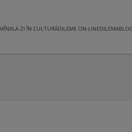
MÎNII
LA ZI ÎN CULTURĂ
DILEME ON-LINE
DILEMABLO