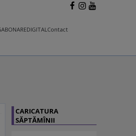
G
ABONARE
DIGITAL
Contact
CARICATURA
SĂPTĂMÎNII