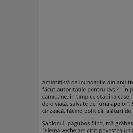
Amintiţi-vă de inundaţiile din anii t
făcut autorităţile pentru dvs.?“. În 
camioane, în timp ce stăpîna casei îi
de-o viaţă, salvate de furia apelor“.
cinzeacă, făcînd politică, alături de c
Şablonul, păgubos fiind, mă grăbesc 
Dilema veche am citit povestea unui