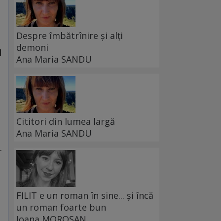
Despre îmbătrînire și alți
demoni
l
Ana Maria SANDU
Cititori din lumea largă
Ana Maria SANDU
.
FILIT e un roman în sine... și încă
un roman foarte bun
Ioana MOROȘAN