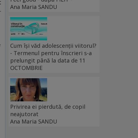
t
Ana Maria SANDU
.
e
Cum își văd adolescenții viitorul?
- Termenul pentru înscrieri s-a
prelungit până la data de 11
OCTOMBRIE
u
Privirea ei pierdută, de copil
neajutorat
Ana Maria SANDU