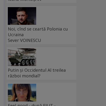
Noi, cînd se ceartă Polonia cu
Ucraina
Sever VOINESCU
Putin și Occidentul Al treilea
război mondial?
Feel good - după FILIT -