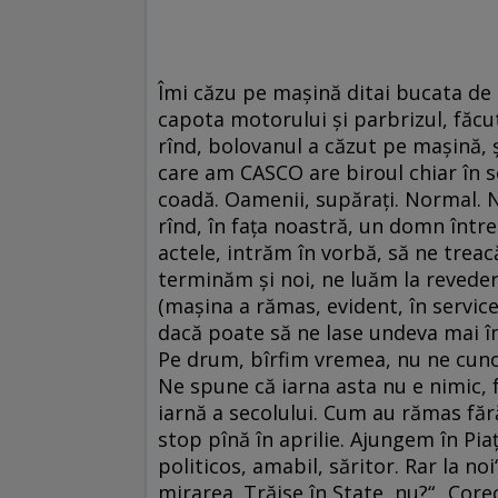
Îmi căzu pe maşină ditai bucata de g
capota motorului şi parbrizul, făcu
rînd, bolovanul a căzut pe maşină, ş
care am CASCO are biroul chiar în s
coadă. Oamenii, supăraţi. Normal. N
rînd, în faţa noastră, un domn între
actele, intrăm în vorbă, să ne treac
terminăm şi noi, ne luăm la reveder
(maşina a rămas, evident, în servic
dacă poate să ne lase undeva mai î
Pe drum, bîrfim vremea, nu ne cun
Ne spune că iarna asta nu e nimic, fa
iarnă a secolului. Cum au rămas fă
stop pînă în aprilie. Ajungem în Pia
politicos, amabil, săritor. Rar la no
mirarea. Trăise în State, nu?“ „Core