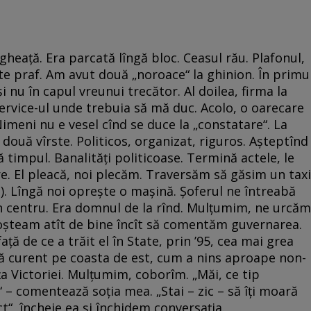
heaţă. Era parcată lîngă bloc. Ceasul rău. Plafonul,
te praf. Am avut două „noroace“ la ghinion. În primu
i nu în capul vreunui trecător. Al doilea, firma la
ervice-ul unde trebuia să mă duc. Acolo, o oarecare
imeni nu e vesel cînd se duce la „constatare“. La
 două vîrste. Politicos, organizat, riguros. Aşteptînd
ă timpul. Banalităţi politicoase. Termină actele, le
e. El pleacă, noi plecăm. Traversăm să găsim un taxi
e). Lîngă noi opreşte o maşină. Şoferul ne întreabă
n centru. Era domnul de la rînd. Mulţumim, ne urcăm
oşteam atît de bine încît să comentăm guvernarea.
ţă de ce a trăit el în State, prin ’95, cea mai grea
ră curent pe coasta de est, cum a nins aproape non-
ţa Victoriei. Mulţumim, coborîm. „Măi, ce tip
i“ – comentează soţia mea. „Stai – zic – să îţi moară
ct“, încheie ea şi închidem conversaţia.