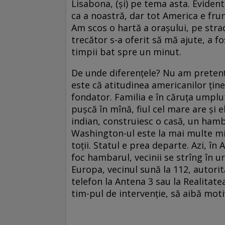
Lisabona, (şi) pe tema asta. Evident
ca a noastră, dar tot America e fru
Am scos o hartă a oraşului, pe stra
trecător s-a oferit să mă ajute, a f
timpii bat spre un minut.
De unde diferenţele? Nu am pretenţi
este că atitudinea americanilor ţine 
fondator. Familia e în căruţa umplut
puşcă în mînă, fiul cel mare are şi 
indian, construiesc o casă, un hamba
Washington-ul este la mai multe mii.
toţii. Statul e prea departe. Azi, în
foc hambarul, vecinii se strîng în 
Europa, vecinul sună la 112, autorit
telefon la Antena 3 sau la Realitate
tim-pul de intervenţie, să aibă mot