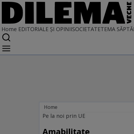
Home
EDITORIALE ȘI OPINII
SOCIETATE
TEMA SĂPTĂ
Home
EDITORIALE ȘI OPINII
Pe la noi prin UE
PE CE LUME TRĂIM
Amabilitate