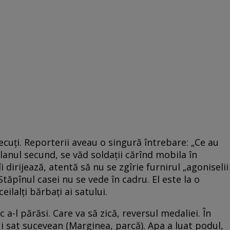
recuţi. Reporterii aveau o singură întrebare: „Ce au
planul secund, se văd soldaţii cărînd mobila în
 dirijează, atentă să nu se zgîrie furnirul „agoniselii
 Stăpînul casei nu se vede în cadru. El este la o
eilalţi bărbaţi ai satului.
a-l părăsi. Care va să zică, reversul medaliei. În
 sat sucevean (Marginea, parcă). Apa a luat podul,