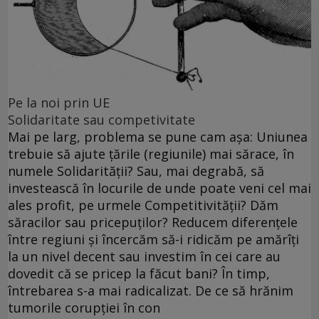
Pe la noi prin UE
Solidaritate sau competivitate
Mai pe larg, problema se pune cam aşa: Uniunea
trebuie să ajute ţările (regiunile) mai sărace, în
numele Solidarităţii? Sau, mai degrabă, să
investească în locurile de unde poate veni cel mai
ales profit, pe urmele Competitivităţii? Dăm
săracilor sau pricepuţilor? Reducem diferenţele
între regiuni şi încercăm să-i ridicăm pe amărîţi
la un nivel decent sau investim în cei care au
dovedit că se pricep la făcut bani? În timp,
întrebarea s-a mai radicalizat. De ce să hrănim
tumorile corupţiei în con