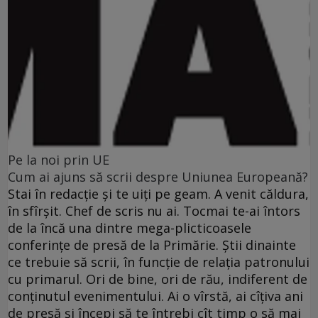
Pe la noi prin UE
Cum ai ajuns să scrii despre Uniunea Europeană?
Stai în redacţie şi te uiţi pe geam. A venit căldura,
în sfîrşit. Chef de scris nu ai. Tocmai te-ai întors
de la încă una dintre mega-plicticoasele
conferinţe de presă de la Primărie. Ştii dinainte
ce trebuie să scrii, în funcţie de relaţia patronului
cu primarul. Ori de bine, ori de rău, indiferent de
conţinutul evenimentului. Ai o vîrstă, ai cîţiva ani
de presă şi începi să te întrebi cît timp o să mai