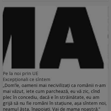
Pe la noi prin UE
Excepționali ce sîntem
„Dom’le, oameni mai necivilizaţi ca românii n-am
mai văzut, iete cum parchează, eu vă zic, cînd
plec în concediu, dacă e în străinătate, eu am
grijă să nu fie români în staţiune, aşa sîntem noi,
neamul ăsta, înapoiaţi. Vai de mama noastră.“