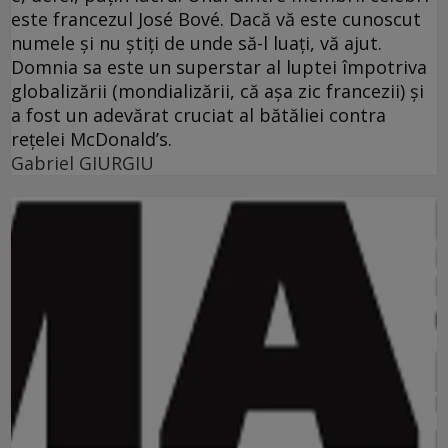
este francezul José Bové. Dacă vă este cunoscut
numele şi nu ştiţi de unde să-l luaţi, vă ajut.
Domnia sa este un superstar al luptei împotriva
globalizării (mondializării, că aşa zic francezii) şi
a fost un adevărat cruciat al bătăliei contra
reţelei McDonald’s.
Gabriel GIURGIU