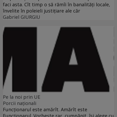
faci asta. Cît timp o să rămîi în banalităţi locale,
învelite în poleieli justiţiare ale căr
Gabriel GIURGIU
Pe la noi prin UE
Porcii naţionali
Funcţionarul este amărît. Amărît este
Funcţionarul. Vorbeşte rar, cumpănit, îşi alege cu