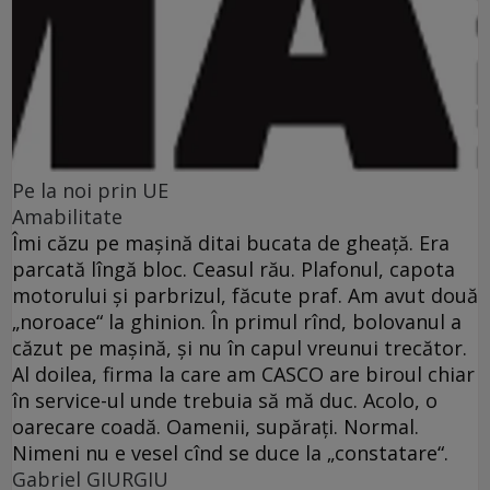
Pe la noi prin UE
Amabilitate
Îmi căzu pe maşină ditai bucata de gheaţă. Era
parcată lîngă bloc. Ceasul rău. Plafonul, capota
motorului şi parbrizul, făcute praf. Am avut două
„noroace“ la ghinion. În primul rînd, bolovanul a
căzut pe maşină, şi nu în capul vreunui trecător.
Al doilea, firma la care am CASCO are biroul chiar
în service-ul unde trebuia să mă duc. Acolo, o
oarecare coadă. Oamenii, supăraţi. Normal.
Nimeni nu e vesel cînd se duce la „constatare“.
Gabriel GIURGIU