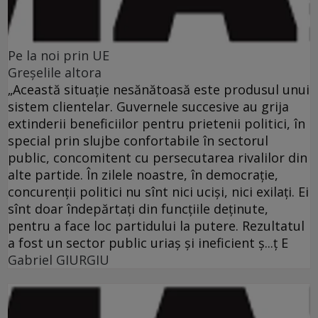
Pe la noi prin UE
Greşelile altora
„Această situaţie nesănătoasă este produsul unui
sistem clientelar. Guvernele succesive au grija
extinderii beneficiilor pentru prietenii politici, în
special prin slujbe confortabile în sectorul
public, concomitent cu persecutarea rivalilor din
alte partide. În zilele noastre, în democraţie,
concurenţii politici nu sînt nici ucişi, nici exilaţi. Ei
sînt doar îndepărtaţi din funcţiile deţinute,
pentru a face loc partidului la putere. Rezultatul
a fost un sector public uriaş şi ineficient ş...ţ E
Gabriel GIURGIU