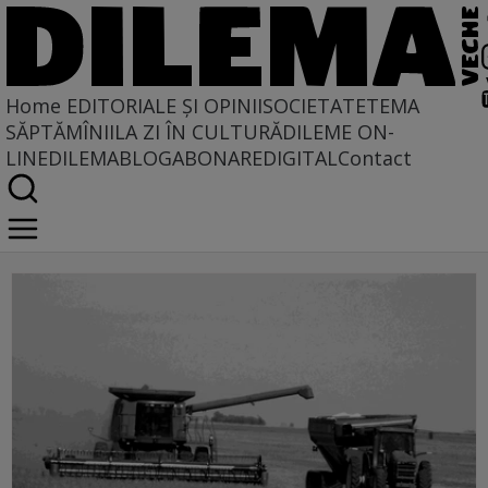
Home
EDITORIALE ȘI OPINII
SOCIETATE
TEMA
SĂPTĂMÎNII
LA ZI ÎN CULTURĂ
DILEME ON-
LINE
DILEMABLOG
ABONARE
DIGITAL
Contact
pe la noi prin ue