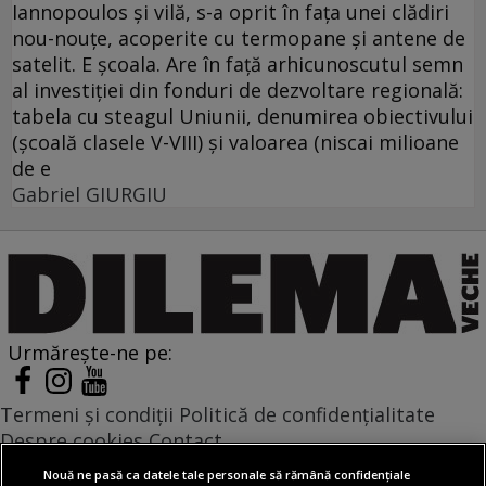
Iannopoulos şi vilă, s-a oprit în faţa unei clădiri
nou-nouţe, acoperite cu termopane şi antene de
satelit. E şcoala. Are în faţă arhicunoscutul semn
al investiţiei din fonduri de dezvoltare regională:
tabela cu steagul Uniunii, denumirea obiectivului
(şcoală clasele V-VIII) şi valoarea (niscai milioane
de e
Gabriel GIURGIU
Urmărește-ne pe:
Termeni și condiții
Politică de confidențialitate
Despre cookies
Contact
Modifică preferințe pentru confidențialitate
Nouă ne pasă ca datele tale personale să rămână confidențiale