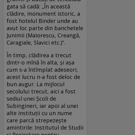
gata să cadă: „În această
clădire, monument istoric, a
fost hotelul Binder unde au
avut loc parte din banchetele
Junimii (Maiorescu, Creangă,
Caragiale, Slavici etc.)“.
În timp, clădirea a trecut
dintr-o mînă în alta, şi aşa
cum s-a întîmplat adeseori,
acest lucru n-a fost deloc de
bun augur. La mijlocul
secolului trecut, aici a fost
sediul unei Şcoli de
Subingineri, iar apoi al unei
alte instituţii cu un nume
care parcă strepezeşte
amintirile: Institutul de Studii
şi Proiectare pentru