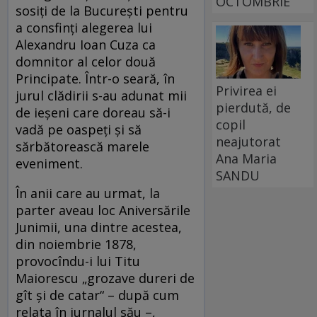
OCTOMBRIE
sosiţi de la Bucureşti pentru
a consfinţi alegerea lui
Alexandru Ioan Cuza ca
domnitor al celor două
Principate. Într-o seară, în
Privirea ei
jurul clădirii s-au adunat mii
pierdută, de
de ieşeni care doreau să-i
copil
vadă pe oaspeţi şi să
neajutorat
sărbătorească marele
Ana Maria
eveniment.
SANDU
În anii care au urmat, la
parter aveau loc Aniversările
Junimii, una dintre acestea,
din noiembrie 1878,
provocîndu-i lui Titu
Maiorescu „grozave dureri de
gît şi de catar“ – după cum
relata în jurnalul său –,