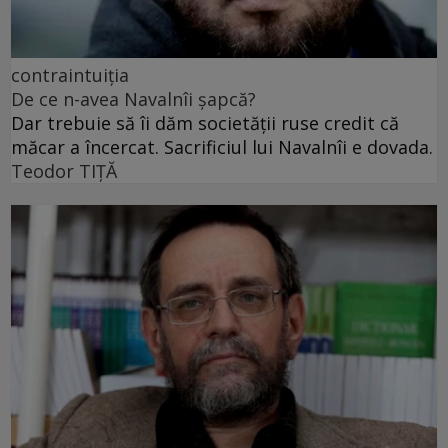
contraintuiția
De ce n-avea Navalnîi șapcă?
Dar trebuie să îi dăm societății ruse credit că
măcar a încercat. Sacrificiul lui Navalnîi e dovada.
Teodor TIŢĂ