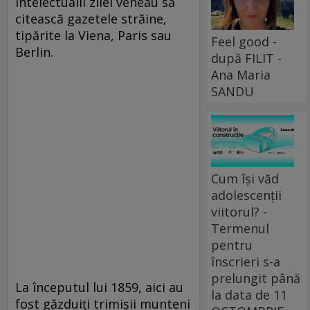
intelectualii zilei veneau să
citească gazetele străine,
tipărite la Viena, Paris sau
Feel good -
Berlin.
după FILIT -
Ana Maria
SANDU
Cum își văd
adolescenții
viitorul? -
Termenul
pentru
înscrieri s-a
prelungit până
La începutul lui 1859, aici au
la data de 11
fost găzduiţi trimişii munteni