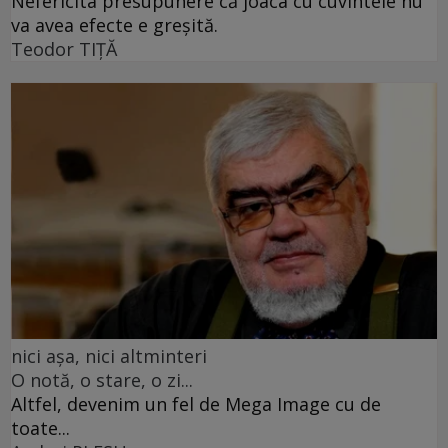
Nefericita presupunere că joaca cu cuvintele nu
va avea efecte e greșită.
Teodor TIŢĂ
nici așa, nici altminteri
O notă, o stare, o zi...
Altfel, devenim un fel de Mega Image cu de
toate...