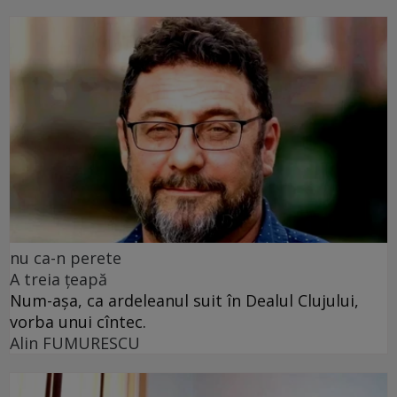
nu ca-n perete
A treia țeapă
Num-așa, ca ardeleanul suit în Dealul Clujului,
vorba unui cîntec.
Alin FUMURESCU