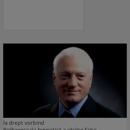
la drept vorbind
Bolboroseala hipnotică a ideilor false