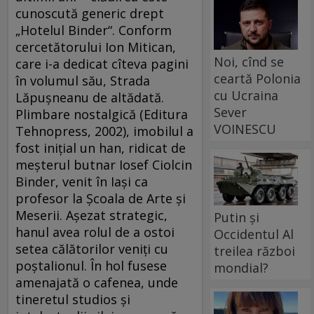
cunoscută generic drept
„Hotelul Binder“. Conform
cercetătorului Ion Mitican,
Noi, cînd se
care i-a dedicat cîteva pagini
ceartă Polonia
în volumul său, Strada
cu Ucraina
Lăpuşneanu de altădată.
Sever
Plimbare nostalgică (Editura
VOINESCU
Tehnopress, 2002), imobilul a
fost iniţial un han, ridicat de
meşterul butnar Iosef Ciolcin
Binder, venit în Iaşi ca
profesor la Şcoala de Arte şi
Meserii. Aşezat strategic,
Putin și
hanul avea rolul de a ostoi
Occidentul Al
setea călătorilor veniţi cu
treilea război
poştalionul. În hol fusese
mondial?
amenajată o cafenea, unde
tineretul studios şi