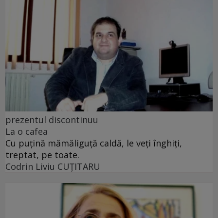
prezentul discontinuu
La o cafea
Cu puţină mămăliguţă caldă, le veţi înghiţi,
treptat, pe toate.
Codrin Liviu CUŢITARU