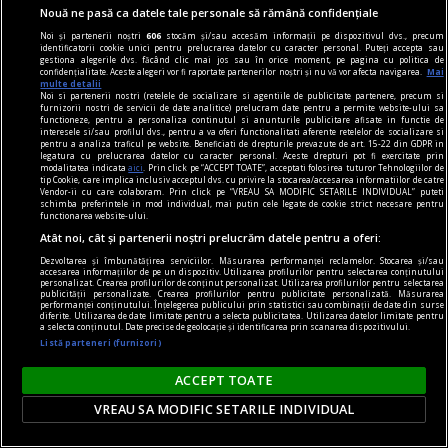
Lech Walesa, din istorie și din prezent
Nouă ne pasă ca datele tale personale să rămână confidențiale
Stocul pare limitat, istoria continuă.
Noi și partenerii noștri
606
stocăm și/sau accesăm informații pe dispozitivul dvs., precum
identificatorii cookie unici pentru prelucrarea datelor cu caracter personal. Puteți accepta sau
Mihaela SIMINA
gestiona alegerile dvs. făcând clic mai jos sau în orice moment, pe pagina cu politica de
confidențialitate. Aceste alegeri vor fi raportate partenerilor noștri și nu vă vor afecta navigarea.
Mai
multe detalii
Noi si partenerii nostri (retelele de socializare si agentiile de publicitate partenere, precum si
furnizorii nostri de servicii de date analitice) prelucram date pentru a permite website-ului sa
functioneze, pentru a personaliza continutul si anunturile publicitare afisate in functie de
interesele si/sau profilul dvs., pentru a va oferi functionalitati aferente retelelor de socializare si
pentru a analiza traficul pe website. Beneficiati de drepturile prevazute de art. 15-22 din GDPR in
legatura cu prelucrarea datelor cu caracter personal. Aceste drepturi pot fi exercitate prin
modalitatea indicata
aici
. Prin click pe “ACCEPT TOATE”, acceptati folosirea tuturor Tehnologiilor de
tip Cookie, care implica inclusiv acceptul dvs. cu privire la stocarea/accesarea informatiilor de catre
Vendor-ii cu care colaboram. Prin click pe “VREAU SA MODIFIC SETARILE INDIVIDUAL” puteti
schimba preferintele in mod individual, mai putin cele legate de cookie strict necesare pentru
functionarea website-ului.
Atât noi, cât și partenerii noștri prelucrăm datele pentru a oferi:
Dezvoltarea și îmbunătățirea serviciilor. Măsurarea performanței reclamelor. Stocarea și/sau
accesarea informațiilor de pe un dispozitiv. Utilizarea profilurilor pentru selectarea conținutului
personalizat. Crearea profilurilor de conținut personalizat. Utilizarea profilurilor pentru selectarea
publicității personalizate. Crearea profilurilor pentru publicitate personalizată. Măsurarea
performanței conținutului. Înțelegerea publicului prin statistici sau combinații de date din surse
diferite. Utilizarea de date limitate pentru a selecta publicitatea. Utilizarea datelor limitate pentru
a selecta conținutul. Date precise de geolocație și identificarea prin scanarea dispozitivului.
Listă parteneri (furnizori)
prezentul discontinuu
ACCEPT TOATE
Misterul voiniciei
VREAU SA MODIFIC SETARILE INDIVIDUAL
„Strîmbă-Lemne” nu are, după cum se vede, o
tipologie fixă, el variind imagistic în funcţie de