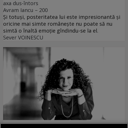
axa dus-întors
Avram Iancu – 200
Și totuși, posteritatea lui este impresionantă și
oricine mai simte românește nu poate să nu
simtă o înaltă emoție gîndindu-se la el.
Sever VOINESCU
accent pe istorie