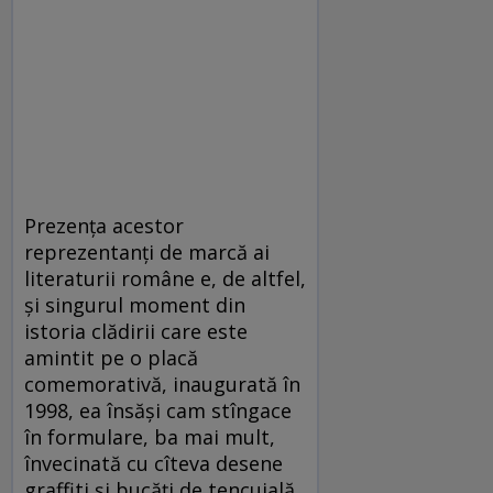
Prezenţa acestor
reprezentanţi de marcă ai
literaturii române e, de altfel,
şi singurul moment din
istoria clădirii care este
amintit pe o placă
comemorativă, inaugurată în
1998, ea însăşi cam stîngace
în formulare, ba mai mult,
învecinată cu cîteva desene
graffiti şi bucăţi de tencuială