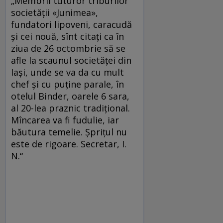
„Membrii tuturor triburilor
societăţii «Junimea»,
fundatori lipoveni, caracudă
şi cei nouă, sînt citaţi ca în
ziua de 26 octombrie să se
afle la scaunul societăţei din
Iaşi, unde se va da cu mult
chef şi cu puţine parale, în
otelul Binder, oarele 6 sara,
al 20-lea praznic tradiţional.
Mîncarea va fi fudulie, iar
băutura temelie. Şpriţul nu
este de rigoare. Secretar, I.
N.“