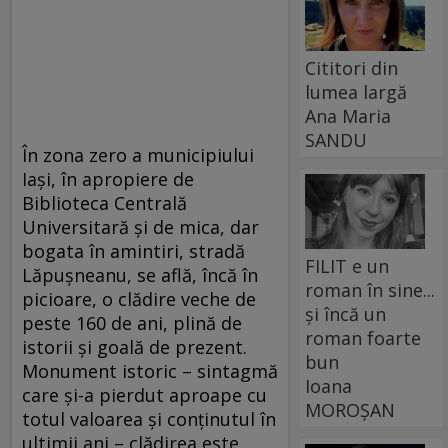
Cititori din
lumea largă
Ana Maria
SANDU
În zona zero a municipiului
Iaşi, în apropiere de
Biblioteca Centrală
Universitară şi de mica, dar
bogata în amintiri, stradă
FILIT e un
Lăpuşneanu, se află, încă în
roman în sine...
picioare, o clădire veche de
și încă un
peste 160 de ani, plină de
roman foarte
istorii şi goală de prezent.
bun
Monument istoric – sintagmă
Ioana
care şi-a pierdut aproape cu
MOROȘAN
totul valoarea şi conţinutul în
ultimii ani – clădirea este