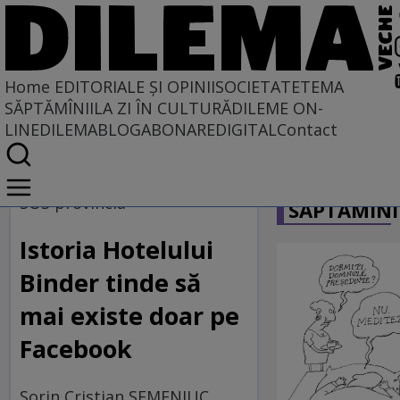
Home
EDITORIALE ȘI OPINII
SOCIETATE
TEMA
SĂPTĂMÎNII
LA ZI ÎN CULTURĂ
DILEME ON-
LINE
DILEMABLOG
ABONARE
DIGITAL
Contact
Home
CARICATU
EDITORIALE ȘI OPINII
SOS provincia
SĂPTĂMÎNI
BORDEIE ȘI OBICEIE
Istoria Hotelului
Binder tinde să
mai existe doar pe
Facebook
Sorin Cristian SEMENIUC