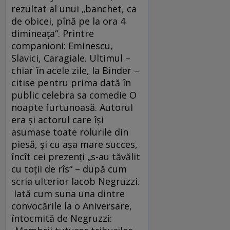
rezultat al unui „banchet, ca
de obicei, pînă pe la ora 4
dimineaţa“. Printre
companioni: Eminescu,
Slavici, Caragiale. Ultimul –
chiar în acele zile, la Binder –
citise pentru prima dată în
public celebra sa comedie O
noapte furtunoasă. Autorul
era şi actorul care îşi
asumase toate rolurile din
piesă, şi cu aşa mare succes,
încît cei prezenţi „s-au tăvălit
cu toţii de rîs“ – după cum
scria ulterior Iacob Negruzzi.
Iată cum suna una dintre
convocările la o Aniversare,
întocmită de Negruzzi: