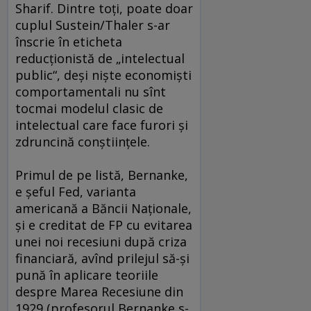
Sharif. Dintre toţi, poate doar
cuplul Sustein/Thaler s-ar
înscrie în eticheta
reducţionistă de „intelectual
public“, deşi nişte economişti
comportamentali nu sînt
tocmai modelul clasic de
intelectual care face furori şi
zdruncină conştiinţele.
Primul de pe listă, Bernanke,
e şeful Fed, varianta
americană a Băncii Naţionale,
şi e creditat de FP cu evitarea
unei noi recesiuni după criza
financiară, avînd prilejul să-şi
pună în aplicare teoriile
despre Marea Recesiune din
1929 (profesorul Bernanke s-