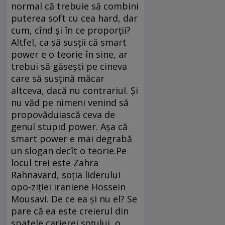
normal că trebuie să combini
puterea soft cu cea hard, dar
cum, cînd şi în ce proporţii?
Altfel, ca să susţii că smart
power e o teorie în sine, ar
trebui să găseşti pe cineva
care să susţină măcar
altceva, dacă nu contrariul. Şi
nu văd pe nimeni venind să
propovăduiască ceva de
genul stupid power. Aşa că
smart power e mai degrabă
un slogan decît o teorie.Pe
locul trei este Zahra
Rahnavard, soţia liderului
opo-ziţiei iraniene Hossein
Mousavi. De ce ea şi nu el? Se
pare că ea este creierul din
spatele carierei soţului, o