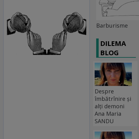
Barburisme
DILEMA
BLOG
Despre
îmbătrînire și
alți demoni
Ana Maria
SANDU