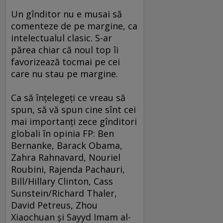
Un gînditor nu e musai să
comenteze de pe margine, ca
intelectualul clasic. S-ar
părea chiar că noul top îi
favorizează tocmai pe cei
care nu stau pe margine.
Ca să înţelegeţi ce vreau să
spun, să vă spun cine sînt cei
mai importanţi zece gînditori
globali în opinia FP: Ben
Bernanke, Barack Obama,
Zahra Rahnavard, Nouriel
Roubini, Rajenda Pachauri,
Bill/Hillary Clinton, Cass
Sunstein/Richard Thaler,
David Petreus, Zhou
Xiaochuan şi Sayyd Imam al-