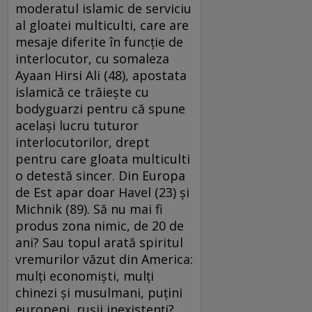
moderatul islamic de serviciu
al gloatei multiculti, care are
mesaje diferite în funcţie de
interlocutor, cu somaleza
Ayaan Hirsi Ali (48), apostata
islamică ce trăieşte cu
bodyguarzi pentru că spune
acelaşi lucru tuturor
interlocutorilor, drept
pentru care gloata multiculti
o detestă sincer. Din Europa
de Est apar doar Havel (23) şi
Michnik (89). Să nu mai fi
produs zona nimic, de 20 de
ani? Sau topul arată spiritul
vremurilor văzut din America:
mulţi economişti, mulţi
chinezi şi musulmani, puţini
europeni, ruşii inexistenţi?