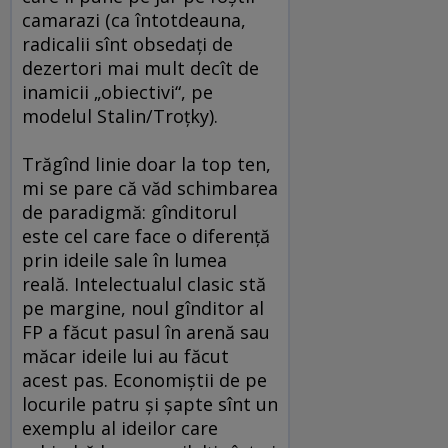
camarazi (ca întotdeauna,
radicalii sînt obsedaţi de
dezertori mai mult decît de
inamicii „obiectivi“, pe
modelul Stalin/Troţky).
Trăgînd linie doar la top ten,
mi se pare că văd schimbarea
de paradigmă: gînditorul
este cel care face o diferenţă
prin ideile sale în lumea
reală. Intelectualul clasic stă
pe margine, noul gînditor al
FP a făcut pasul în arenă sau
măcar ideile lui au făcut
acest pas. Economiştii de pe
locurile patru şi şapte sînt un
exemplu al ideilor care