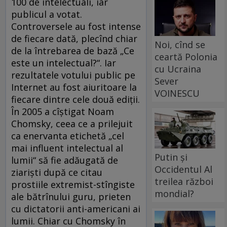
100 de intelectuali, iar
publicul a votat.
Controversele au fost intense
de fiecare dată, plecînd chiar
Noi, cînd se
de la întrebarea de bază „Ce
ceartă Polonia
este un intelectual?“. Iar
cu Ucraina
rezultatele votului public pe
Sever
Internet au fost aiuritoare la
VOINESCU
fiecare dintre cele două ediţii.
În 2005 a cîştigat Noam
Chomsky, ceea ce a prilejuit
ca enervanta etichetă „cel
mai influent intelectual al
Putin și
lumii“ să fie adăugată de
Occidentul Al
ziarişti după ce citau
treilea război
prostiile extremist-stîngiste
mondial?
ale bătrînului guru, prieten
cu dictatorii anti-americani ai
lumii. Chiar cu Chomsky în