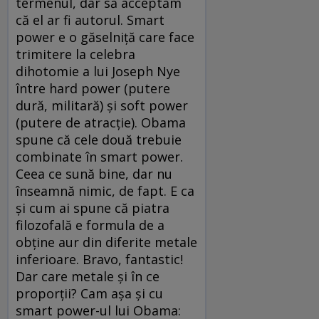
termenul, dar să acceptăm
că el ar fi autorul. Smart
power e o găselniţă care face
trimitere la celebra
dihotomie a lui Joseph Nye
între hard power (putere
dură, militară) şi soft power
(putere de atracţie). Obama
spune că cele două trebuie
combinate în smart power.
Ceea ce sună bine, dar nu
înseamnă nimic, de fapt. E ca
şi cum ai spune că piatra
filozofală e formula de a
obţine aur din diferite metale
inferioare. Bravo, fantastic!
Dar care metale şi în ce
proporţii? Cam aşa şi cu
smart power-ul lui Obama: