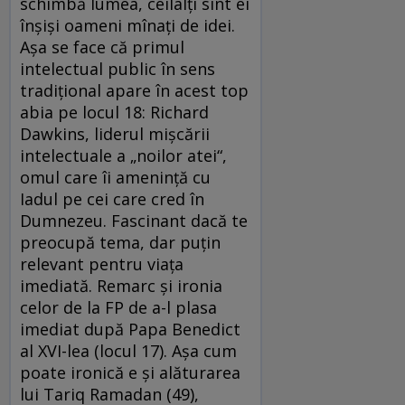
schimbă lumea, ceilalţi sînt ei
înşişi oameni mînaţi de idei.
Aşa se face că primul
intelectual public în sens
tradiţional apare în acest top
abia pe locul 18: Richard
Dawkins, liderul mişcării
intelectuale a „noilor atei“,
omul care îi ameninţă cu
Iadul pe cei care cred în
Dumnezeu. Fascinant dacă te
preocupă tema, dar puţin
relevant pentru viaţa
imediată. Remarc şi ironia
celor de la FP de a-l plasa
imediat după Papa Benedict
al XVI-lea (locul 17). Aşa cum
poate ironică e şi alăturarea
lui Tariq Ramadan (49),