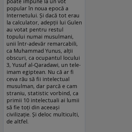
poate impune la un vot
popular în noua epocă a
Internetului. Şi dacă tot erau
la calculator, adepţii lui Gulen
au votat pentru restul
topului numai musulmani,
unii într-adevăr remarcabili,
ca Muhammad Yunus, alţii
obscuri, ca ocupantul locului
3, Yusuf al-Qaradawi, un tele-
imam egiptean. Nu că ar fi
ceva rău să fii intelectual
musulman, dar parcă e cam
straniu, statistic vorbind, ca
primii 10 intelectuali ai lumii
să fie toţi din aceeaşi
civilizaţie. Şi deloc multiculti,
de altfel.