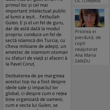
OCTOMBRIE
primul loc şi cel mai
important intelectual public
al lumii a ieşit… Fethullah
Gulen. E şi el un fel de guru,
dar de astă dată la modul
Privirea ei
propriu: conduce un fel de
pierdută, de
sectă islamică din Turcia, cu
copil
cîteva milioane de adepţi, un
neajutorat
amestec de islamism otoman
Ana Maria
cu sfaturi de viaţă şi afaceri à
SANDU
la Pavel Coruţ.
Dezbaterea de pe marginea
acestui top nu a fost despre
ideile sale şi impactul lor
global, ci despre cum o reţea
bine organizată de oameni,
cum e secta lui Gulen, se