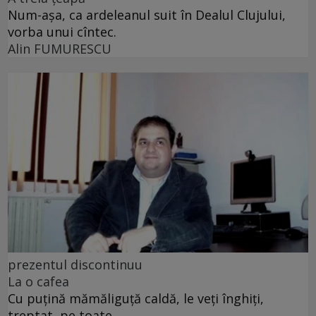
Num-așa, ca ardeleanul suit în Dealul Clujului,
vorba unui cîntec.
Alin FUMURESCU
prezentul discontinuu
La o cafea
Cu puţină mămăliguţă caldă, le veţi înghiţi,
treptat, pe toate.