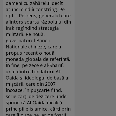
oameni cu zăhărelul decît
atunci cînd îi constrîng. Pe
opt – Petreus, generalul care
a întors soarta războiului din
Irak regîndind strategia
militară. Pe nouă,
guvernatorul Băncii
Naţionale chineze, care a
propus recent o nouă
monedă globală de referinţă.
În fine, pe zece e al-Sharif,
unul dintre fondatorii Al-
Qaida şi ideologul de bază al
mişcării, care din 2007
încoace, în puşcărie fiind,
scrie cărţi de dezicere unde
spune că Al-Qaida încalcă
principiile islamice, cărţi prin
care îi pune pe jar pe foştii