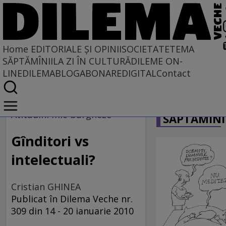
Home
EDITORIALE ȘI OPINII
SOCIETATE
TEMA
SĂPTĂMÎNII
LA ZI ÎN CULTURĂ
DILEME ON-
LINE
DILEMABLOG
ABONARE
DIGITAL
Contact
Home
CARICATU
EDITORIALE ȘI OPINII
Atitudini mic-burgheze
SĂPTĂMÎNI
BORDEIE ȘI OBICEIE
Gînditori vs
intelectuali?
Cristian GHINEA
Publicat în Dilema Veche nr.
309 din 14 - 20 ianuarie 2010