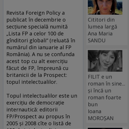
Revista Foreign Policy a
Cititori din
publicat în decembrie o
lumea largă
secţiune specială numită
Ana Maria
„Lista FP a celor 100 de
SANDU
gînditori globali“ (reluată în
numărul din ianuarie al FP
România). A nu se confunda
acest top cu alt exerciţiu
făcut de FP, împreună cu
britanicii de la Prospect:
FILIT e un
topul intelectualilor.
roman în sine...
și încă un
Topul intelectualilor este un
roman foarte
exerciţiu de democraţie
bun
internautică: editorii
Ioana
FP/Prospect au propus în
MOROȘAN
2005 şi 2008 cîte o listă de