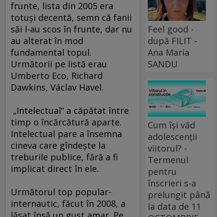
frunte, lista din 2005 era
totuşi decentă, semn că fanii
Feel good -
săi l-au scos în frunte, dar nu
după FILIT -
au alterat în mod
Ana Maria
fundamental topul.
SANDU
Următorii pe listă erau
Umberto Eco, Richard
Dawkins, Václav Havel.
„Intelectual“ a căpătat între
timp o încărcătură aparte.
Cum își văd
Intelectual pare a însemna
adolescenții
cineva care gîndeşte la
viitorul? -
treburile publice, fără a fi
Termenul
implicat direct în ele.
pentru
înscrieri s-a
Următorul top popular-
prelungit până
internautic, făcut în 2008, a
la data de 11
lăsat însă un gust amar. Pe