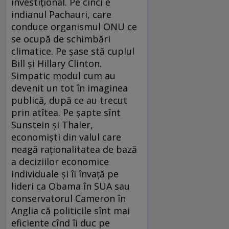
investiţional. Pe cinci e
indianul Pachauri, care
conduce organismul ONU ce
se ocupă de schimbări
climatice. Pe şase stă cuplul
Bill şi Hillary Clinton.
Simpatic modul cum au
devenit un tot în imaginea
publică, după ce au trecut
prin atîtea. Pe şapte sînt
Sunstein şi Thaler,
economişti din valul care
neagă raţionalitatea de bază
a deciziilor economice
individuale şi îi învaţă pe
lideri ca Obama în SUA sau
conservatorul Cameron în
Anglia că politicile sînt mai
eficiente cînd îi duc pe