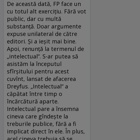
De această dată, FP face un
cu totul alt exerciţiu. Fără vot
public, dar cu multă
substanţă. Doar argumente
expuse unilateral de către
editori. Şi a ieşit mai bine.
Apoi, renunţă la termenul de
„intelectual“. S-ar putea să
asistăm la începutul
sfîrşitului pentru acest
cuvînt, lansat de afacerea
Dreyfus. „Intelectual“ a
căpătat între timp o
încărcătură aparte.
Intelectual pare a însemna
cineva care gîndeşte la
treburile publice, fără a fi
implicat direct în ele. În plus,
acel cineva trebuia să se