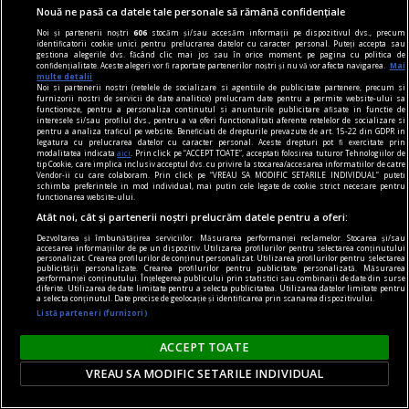
Nouă ne pasă ca datele tale personale să rămână confidențiale
Noi și partenerii noștri
606
stocăm și/sau accesăm informații pe dispozitivul dvs., precum
identificatorii cookie unici pentru prelucrarea datelor cu caracter personal. Puteți accepta sau
gestiona alegerile dvs. făcând clic mai jos sau în orice moment, pe pagina cu politica de
confidențialitate. Aceste alegeri vor fi raportate partenerilor noștri și nu vă vor afecta navigarea.
Mai
multe detalii
Noi si partenerii nostri (retelele de socializare si agentiile de publicitate partenere, precum si
furnizorii nostri de servicii de date analitice) prelucram date pentru a permite website-ului sa
functioneze, pentru a personaliza continutul si anunturile publicitare afisate in functie de
interesele si/sau profilul dvs., pentru a va oferi functionalitati aferente retelelor de socializare si
pentru a analiza traficul pe website. Beneficiati de drepturile prevazute de art. 15-22 din GDPR in
legatura cu prelucrarea datelor cu caracter personal. Aceste drepturi pot fi exercitate prin
modalitatea indicata
aici
. Prin click pe “ACCEPT TOATE”, acceptati folosirea tuturor Tehnologiilor de
tip Cookie, care implica inclusiv acceptul dvs. cu privire la stocarea/accesarea informatiilor de catre
Vendor-ii cu care colaboram. Prin click pe “VREAU SA MODIFIC SETARILE INDIVIDUAL” puteti
schimba preferintele in mod individual, mai putin cele legate de cookie strict necesare pentru
functionarea website-ului.
Atât noi, cât și partenerii noștri prelucrăm datele pentru a oferi:
un sport la răsărit
Dacă asculți toate părțile implicate în cazul
Dezvoltarea și îmbunătățirea serviciilor. Măsurarea performanței reclamelor. Stocarea și/sau
accesarea informațiilor de pe un dispozitiv. Utilizarea profilurilor pentru selectarea conținutului
personalizat. Crearea profilurilor de conținut personalizat. Utilizarea profilurilor pentru selectarea
Simonei Halep, inclusiv pe ea însăși, constați că
publicității personalizate. Crearea profilurilor pentru publicitate personalizată. Măsurarea
performanței conținutului. Înțelegerea publicului prin statistici sau combinații de date din surse
toți ar avea dreptate. Cum vine asta?
diferite. Utilizarea de date limitate pentru a selecta publicitatea. Utilizarea datelor limitate pentru
a selecta conținutul. Date precise de geolocație și identificarea prin scanarea dispozitivului.
Care fac un pact cu tine. Și nu mai acceptă nici
Listă parteneri (furnizori)
măcar o privire înapoi.
ACCEPT TOATE
Radu NAUM
VREAU SA MODIFIC SETARILE INDIVIDUAL