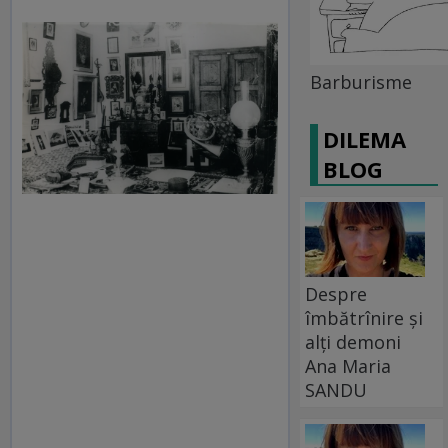
Barburisme
DILEMA
BLOG
Despre
îmbătrînire și
alți demoni
Ana Maria
SANDU