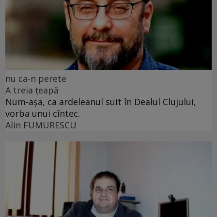
nu ca-n perete
A treia țeapă
Num-așa, ca ardeleanul suit în Dealul Clujului,
vorba unui cîntec.
Alin FUMURESCU