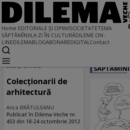
Home
EDITORIALE ȘI OPINII
SOCIETATE
TEMA
SĂPTĂMÎNII
LA ZI ÎN CULTURĂ
DILEME ON-
LINE
DILEMABLOG
ABONARE
DIGITAL
Contact
Home
CARICATU
EDITORIALE ȘI OPINII
SOS provincia
SĂPTĂMÎNI
BORDEIE ȘI OBICEIE
Colecţionarii de
arhitectură
Anca BRĂTULEANU
Publicat în Dilema Veche nr.
453 din 18-24 octombrie 2012