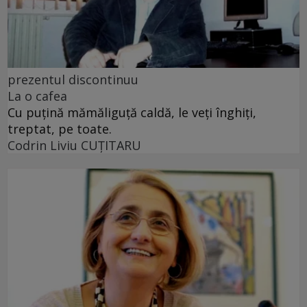
prezentul discontinuu
La o cafea
Cu puţină mămăliguţă caldă, le veţi înghiţi,
treptat, pe toate.
Codrin Liviu CUŢITARU