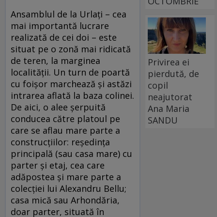
OCTOMBRIE
Ansamblul de la Urlaţi – cea
mai importantă lucrare
realizată de cei doi – este
situat pe o zonă mai ridicată
de teren, la marginea
Privirea ei
localităţii. Un turn de poartă
pierdută, de
cu foişor marchează şi astăzi
copil
intrarea aflată la baza colinei.
neajutorat
De aici, o alee şerpuită
Ana Maria
conducea către platoul pe
SANDU
care se aflau mare parte a
construcţiilor: reşedinţa
principală (sau casa mare) cu
parter şi etaj, cea care
adăpostea şi mare parte a
colecţiei lui Alexandru Bellu;
casa mică sau Arhondăria,
doar parter, situată în