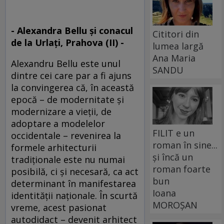
- Alexandra Bellu şi conacul
Cititori din
de la Urlaţi, Prahova (II) -
lumea largă
Ana Maria
Alexandru Bellu este unul
SANDU
dintre cei care par a fi ajuns
la convingerea că, în această
epocă – de modernitate şi
modernizare a vieţii, de
adoptare a modelelor
FILIT e un
occidentale – revenirea la
roman în sine...
formele arhitecturii
și încă un
tradiţionale este nu numai
roman foarte
posibilă, ci şi necesară, ca act
bun
determinant în manifestarea
Ioana
identităţii naţionale. În scurtă
MOROȘAN
vreme, acest pasionat
autodidact – devenit arhitect