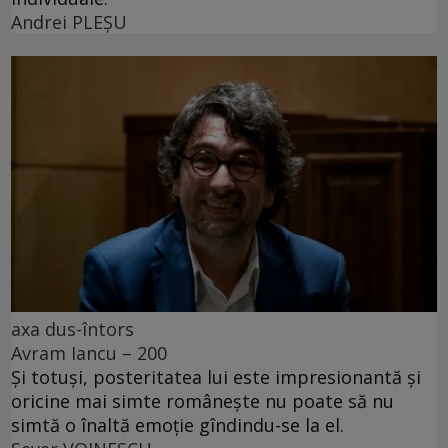
Andrei PLEŞU
axa dus-întors
Avram Iancu – 200
Și totuși, posteritatea lui este impresionantă și
oricine mai simte românește nu poate să nu
simtă o înaltă emoție gîndindu-se la el.