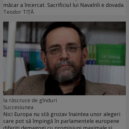
măcar a încercat. Sacrificiul lui Navalnîi e dovada.
Teodor TIŢĂ
la răscruce de gînduri
Succesiunea
Nici Europa nu stă grozav înaintea unor alegeri
care pot să împingă în parlamentele europene
diferiți demagogi cu promisiuni maximale și