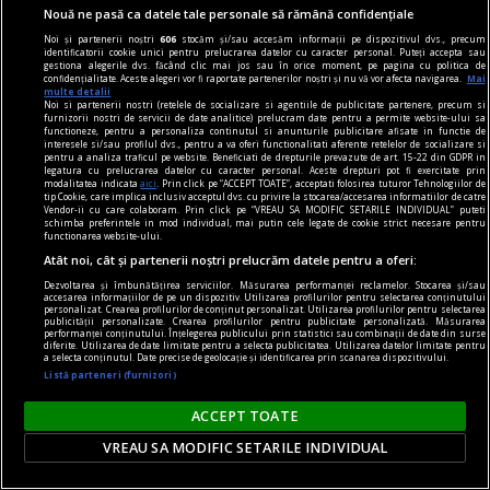
Nouă ne pasă ca datele tale personale să rămână confidențiale
Noi și partenerii noștri
606
stocăm și/sau accesăm informații pe dispozitivul dvs., precum
identificatorii cookie unici pentru prelucrarea datelor cu caracter personal. Puteți accepta sau
gestiona alegerile dvs. făcând clic mai jos sau în orice moment, pe pagina cu politica de
confidențialitate. Aceste alegeri vor fi raportate partenerilor noștri și nu vă vor afecta navigarea.
Mai
multe detalii
Noi si partenerii nostri (retelele de socializare si agentiile de publicitate partenere, precum si
furnizorii nostri de servicii de date analitice) prelucram date pentru a permite website-ului sa
functioneze, pentru a personaliza continutul si anunturile publicitare afisate in functie de
interesele si/sau profilul dvs., pentru a va oferi functionalitati aferente retelelor de socializare si
pentru a analiza traficul pe website. Beneficiati de drepturile prevazute de art. 15-22 din GDPR in
legatura cu prelucrarea datelor cu caracter personal. Aceste drepturi pot fi exercitate prin
modalitatea indicata
aici
. Prin click pe “ACCEPT TOATE”, acceptati folosirea tuturor Tehnologiilor de
tip Cookie, care implica inclusiv acceptul dvs. cu privire la stocarea/accesarea informatiilor de catre
Vendor-ii cu care colaboram. Prin click pe “VREAU SA MODIFIC SETARILE INDIVIDUAL” puteti
schimba preferintele in mod individual, mai putin cele legate de cookie strict necesare pentru
functionarea website-ului.
prezentul discontinuu
Atât noi, cât și partenerii noștri prelucrăm datele pentru a oferi:
Misterul voiniciei
Dezvoltarea și îmbunătățirea serviciilor. Măsurarea performanței reclamelor. Stocarea și/sau
accesarea informațiilor de pe un dispozitiv. Utilizarea profilurilor pentru selectarea conținutului
„Strîmbă-Lemne” nu are, după cum se vede, o
personalizat. Crearea profilurilor de conținut personalizat. Utilizarea profilurilor pentru selectarea
publicității personalizate. Crearea profilurilor pentru publicitate personalizată. Măsurarea
tipologie fixă, el variind imagistic în funcţie de
performanței conținutului. Înțelegerea publicului prin statistici sau combinații de date din surse
diferite. Utilizarea de date limitate pentru a selecta publicitatea. Utilizarea datelor limitate pentru
a selecta conținutul. Date precise de geolocație și identificarea prin scanarea dispozitivului.
marotele fiecărei generaţii.
Listă parteneri (furnizori)
Codrin Liviu CUŢITARU
ACCEPT TOATE
VREAU SA MODIFIC SETARILE INDIVIDUAL