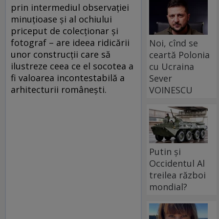
prin intermediul observaţiei
minuţioase şi al ochiului
priceput de colecţionar şi
fotograf – are ideea ridicării
Noi, cînd se
unor construcţii care să
ceartă Polonia
ilustreze ceea ce el socotea a
cu Ucraina
fi valoarea incontestabilă a
Sever
arhitecturii româneşti.
VOINESCU
Putin și
Occidentul Al
treilea război
mondial?