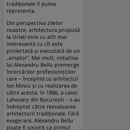
tradiţionale îl putea
reprezenta.
Din perspectiva zilelor
noastre, arhitectura propusă
la Urlaţi este cu atît mai
interesantă cu cît este
proiectată şi executată de un
„amator“. Mai mult, iniţiativa
lui Alexandru Bellu premerge
încercărilor profesioniştilor
care – începînd cu arhitectul
Ion Mincu şi cu realizarea de
către acesta, în 1886, a casei
Lahovary din Bucureşti – s-au
îndreptat către reevaluarea
arhitecturii tradiţionale. Fără
exagerare, Alexandru Bellu
poate fi socotit ca primul