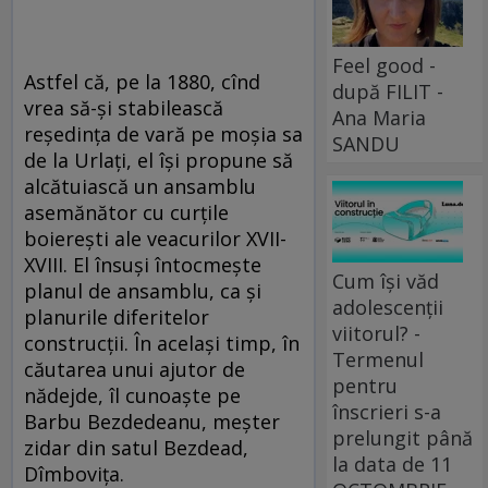
Feel good -
Astfel că, pe la 1880, cînd
după FILIT -
vrea să-şi stabilească
Ana Maria
reşedinţa de vară pe moşia sa
SANDU
de la Urlaţi, el îşi propune să
alcătuiască un ansamblu
asemănător cu curţile
boiereşti ale veacurilor XVII-
XVIII. El însuşi întocmeşte
Cum își văd
planul de ansamblu, ca şi
adolescenții
planurile diferitelor
viitorul? -
construcţii. În acelaşi timp, în
Termenul
căutarea unui ajutor de
pentru
nădejde, îl cunoaşte pe
înscrieri s-a
Barbu Bezdedeanu, meşter
prelungit până
zidar din satul Bezdead,
la data de 11
Dîmboviţa.