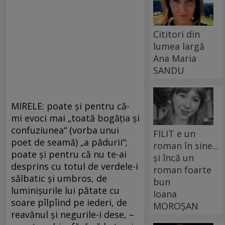
Cititori din
lumea largă
Ana Maria
SANDU
MIRELE: poate şi pentru că-
mi evoci mai „toată bogăţia şi
confuziunea“ (vorba unui
FILIT e un
poet de seamă) „a pădurii“;
roman în sine...
poate şi pentru că nu te-ai
și încă un
desprins cu totul de verdele-i
roman foarte
sălbatic şi umbros, de
bun
luminişurile lui pătate cu
Ioana
soare pîlpîind pe iederi, de
MOROȘAN
reavănul şi negurile-i dese, –