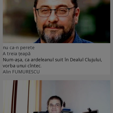
nu ca-n perete
A treia țeapă
Num-așa, ca ardeleanul suit în Dealul Clujului,
vorba unui cîntec.
Alin FUMURESCU