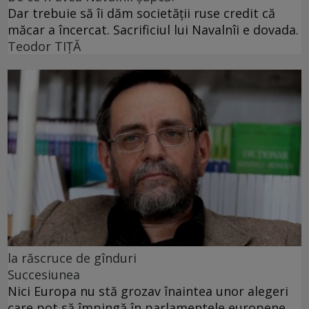
Dar trebuie să îi dăm societății ruse credit că
măcar a încercat. Sacrificiul lui Navalnîi e dovada.
Teodor TIŢĂ
la răscruce de gînduri
Succesiunea
Nici Europa nu stă grozav înaintea unor alegeri
care pot să împingă în parlamentele europene