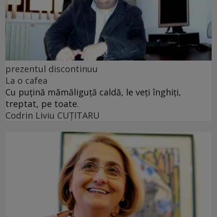
prezentul discontinuu
La o cafea
Cu puţină mămăliguţă caldă, le veţi înghiţi,
treptat, pe toate.
Codrin Liviu CUŢITARU