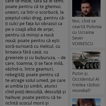
care te-mbie, fără să le temi;
poate pentru că te ghemui,
uneori, ca într-o scorbură, la
pieptul celui drag, pentru că-
Noi, cînd se
ţi culci pe faţa lui obrazul ca
ceartă Polonia
pe o coajă albă de arţar,
cu Ucraina
pentru că miroşi a nucă
Sever
nouă; poate pentru că eşti
VOINESCU
soră-surioară cu melcul, cu
broasca fără casă, cu
greierele şi cu buburuza, – de
care, toamna, ţi se face milă,
văzînd-o, între geamuri,
Putin și
rebegită); poate pentru că
Occidentul Al
te-atrage solul umed, pe care
treilea război
ai umbla (şi umbli, atunci
mondial?
cînd poţi) desculţă, desculţă şi
haihuie; poate pentru că te-
ncîntă scocul morii şi