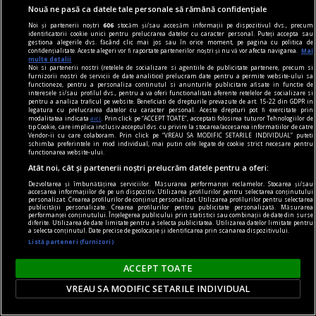
Nouă ne pasă ca datele tale personale să rămână confidențiale
Noi și partenerii noștri
606
stocăm și/sau accesăm informații pe dispozitivul dvs., precum
identificatorii cookie unici pentru prelucrarea datelor cu caracter personal. Puteți accepta sau
gestiona alegerile dvs. făcând clic mai jos sau în orice moment, pe pagina cu politica de
confidențialitate. Aceste alegeri vor fi raportate partenerilor noștri și nu vă vor afecta navigarea.
Mai
multe detalii
Noi si partenerii nostri (retelele de socializare si agentiile de publicitate partenere, precum si
furnizorii nostri de servicii de date analitice) prelucram date pentru a permite website-ului sa
functioneze, pentru a personaliza continutul si anunturile publicitare afisate in functie de
interesele si/sau profilul dvs., pentru a va oferi functionalitati aferente retelelor de socializare si
pentru a analiza traficul pe website. Beneficiati de drepturile prevazute de art. 15-22 din GDPR in
legatura cu prelucrarea datelor cu caracter personal. Aceste drepturi pot fi exercitate prin
modalitatea indicata
aici
. Prin click pe “ACCEPT TOATE”, acceptati folosirea tuturor Tehnologiilor de
tip Cookie, care implica inclusiv acceptul dvs. cu privire la stocarea/accesarea informatiilor de catre
Vendor-ii cu care colaboram. Prin click pe “VREAU SA MODIFIC SETARILE INDIVIDUAL” puteti
Efectul ascuns al inflației. Studiul care leagă
schimba preferintele in mod individual, mai putin cele legate de cookie strict necesare pentru
functionarea website-ului.
scumpirile de un risc mai mare de sinucidere
Atât noi, cât și partenerii noștri prelucrăm datele pentru a oferi:
Inflația nu înseamnă doar alimente și facturi mai
Dezvoltarea și îmbunătățirea serviciilor. Măsurarea performanței reclamelor. Stocarea și/sau
scumpe. Un nou studiu publicat în The Lancet
accesarea informațiilor de pe un dispozitiv. Utilizarea profilurilor pentru selectarea conținutului
personalizat. Crearea profilurilor de conținut personalizat. Utilizarea profilurilor pentru selectarea
Regional Health - Western Pacific arată că
publicității personalizate. Crearea profilurilor pentru publicitate personalizată. Măsurarea
performanței conținutului. Înțelegerea publicului prin statistici sau combinații de date din surse
perioadele cu creșteri accelerate ale prețurilor
diferite. Utilizarea de date limitate pentru a selecta publicitatea. Utilizarea datelor limitate pentru
a selecta conținutul. Date precise de geolocație și identificarea prin scanarea dispozitivului.
sunt asociate cu o creștere a ratei sinuciderilor,
Listă parteneri (furnizori)
însă efectele nu sunt resimțite la fel de toate
ACCEPT TOATE
VREAU SA MODIFIC SETARILE INDIVIDUAL