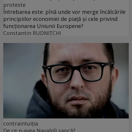
proteste
Întrebarea este: pînă unde vor merge încălcările
principiilor economiei de piață și cele privind
funcționarea Uniunii Europene?
Constantin RUDNIŢCHI
contraintuiția
De ce n-avea Navalnîi șapcă?