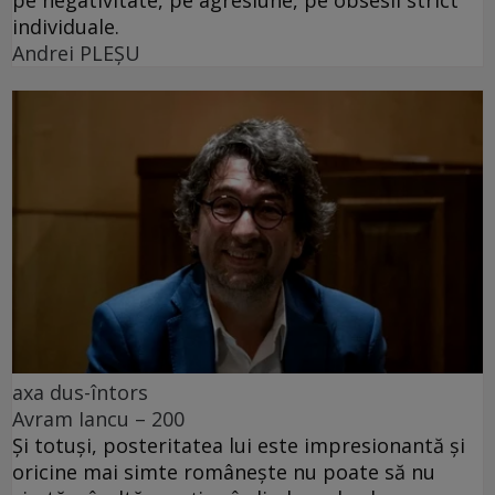
pe negativitate, pe agresiune, pe obsesii strict
individuale.
Andrei PLEŞU
axa dus-întors
Avram Iancu – 200
Și totuși, posteritatea lui este impresionantă și
oricine mai simte românește nu poate să nu