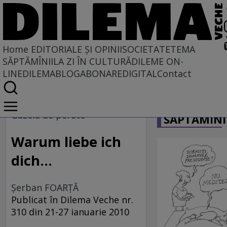
Home
EDITORIALE ȘI OPINII
SOCIETATE
TEMA
SĂPTĂMÎNII
LA ZI ÎN CULTURĂ
DILEME ON-
LINE
DILEMABLOG
ABONARE
DIGITAL
Contact
Home
CARICATU
EDITORIALE ȘI OPINII
Gazela de perete
SĂPTĂMÎNI
TÎLC SHOW
Warum liebe ich
dich...
Şerban FOARŢĂ
Publicat în Dilema Veche nr.
310 din 21-27 ianuarie 2010