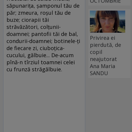
OCTOMBRIE
săpunariţa, şamponul tău de
păr; zmeura, roşul tău de
buze; ciorapii tăi
străvăzători, colţunii-
doamnei; pantofii tăi de bal,
Privirea ei
condurii-doamnei; botinele-ţi
pierdută, de
de fiecare zi, ciuboţica-
copil
cucului, gălbuie... De-acum
neajutorat
pînă-n tîrziul toamnei celei
Ana Maria
cu frunză străgălbuie.
SANDU