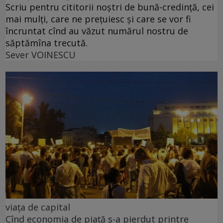
Scriu pentru cititorii noștri de bună-credință, cei
mai mulți, care ne prețuiesc și care se vor fi
încruntat cînd au văzut numărul nostru de
săptămîna trecută.
Sever VOINESCU
viața de capital
Cînd economia de piață s-a pierdut printre