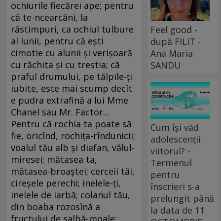
ochiurile fiecărei ape; pentru
că te-ncearcăni, la
răstimpuri, ca ochiul tulbure
Feel good -
al lunii, pentru că eşti
după FILIT -
cimotie cu alunii şi verişoară
Ana Maria
cu răchita şi cu trestia; că
SANDU
praful drumului, pe tălpile-ţi
iubite, este mai scump decît
e pudra extrafină a lui Mme
Chanel sau Mr. Factor...
Pentru că rochia ta poate să
Cum își văd
fie, oricînd, rochiţa-rîndunicii;
adolescenții
voalul tău alb şi diafan, vălul-
viitorul? -
miresei; mătasea ta,
Termenul
mătasea-broaştei; cerceii tăi,
pentru
cireşele perechi; inelele-ţi,
înscrieri s-a
inelele de iarbă; colanul tău,
prelungit până
din boaba rozosìnă a
la data de 11
fructului de salbă-moale;