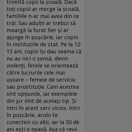
trimită copii la şcoală. Dacă
toţi copiii ar merge la şcoală,
familiile n-ar mai avea din ce
trăi. Sau adulţii ar trebui să
meargă la furat fier şi ar
ajunge în puşcărie, iar copiii
în instituţiile de stat. Pe la 12-
13 ani, copiii îşi dau seama că
nu au nici o şansă, devin
violenţi, fetele se orientează
către lucrurile cele mai
uşoare – femeie de serviciu
sau prostituţie. Cam acestea
sînt opţiunile, iar exemplele
din jur sînt de acelaşi tip. Şi
intri în acest cerc vicios. Intri
în puşcărie, acolo te
conectezi cu alţii, iar la 50 de
ani eşti o epavă. Aşa că revii