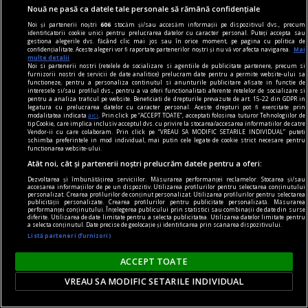
Nouă ne pasă ca datele tale personale să rămână confidențiale
Noi și partenerii noștri
606
stocăm și/sau accesăm informații pe dispozitivul dvs., precum
identificatorii cookie unici pentru prelucrarea datelor cu caracter personal. Puteți accepta sau
gestiona alegerile dvs. făcând clic mai jos sau în orice moment, pe pagina cu politica de
confidențialitate. Aceste alegeri vor fi raportate partenerilor noștri și nu vă vor afecta navigarea.
Mai
multe detalii
Noi si partenerii nostri (retelele de socializare si agentiile de publicitate partenere, precum si
furnizorii nostri de servicii de date analitice) prelucram date pentru a permite website-ului sa
functioneze, pentru a personaliza continutul si anunturile publicitare afisate in functie de
interesele si/sau profilul dvs., pentru a va oferi functionalitati aferente retelelor de socializare si
pentru a analiza traficul pe website. Beneficiati de drepturile prevazute de art. 15-22 din GDPR in
legatura cu prelucrarea datelor cu caracter personal. Aceste drepturi pot fi exercitate prin
modalitatea indicata
aici
. Prin click pe “ACCEPT TOATE”, acceptati folosirea tuturor Tehnologiilor de
tip Cookie, care implica inclusiv acceptul dvs. cu privire la stocarea/accesarea informatiilor de catre
Vendor-ii cu care colaboram. Prin click pe “VREAU SA MODIFIC SETARILE INDIVIDUAL” puteti
schimba preferintele in mod individual, mai putin cele legate de cookie strict necesare pentru
functionarea website-ului.
Atât noi, cât și partenerii noștri prelucrăm datele pentru a oferi:
Dezvoltarea și îmbunătățirea serviciilor. Măsurarea performanței reclamelor. Stocarea și/sau
la răscruce de gînduri
accesarea informațiilor de pe un dispozitiv. Utilizarea profilurilor pentru selectarea conținutului
personalizat. Crearea profilurilor de conținut personalizat. Utilizarea profilurilor pentru selectarea
Ce este întunecarea?
publicității personalizate. Crearea profilurilor pentru publicitate personalizată. Măsurarea
performanței conținutului. Înțelegerea publicului prin statistici sau combinații de date din surse
Unii dintre contemporani descifrează misterele
diferite. Utilizarea de date limitate pentru a selecta publicitatea. Utilizarea datelor limitate pentru
a selecta conținutul. Date precise de geolocație și identificarea prin scanarea dispozitivului.
galaxiilor îndepărtate cu ajutorul unui nou
Listă parteneri (furnizori)
telescop spațial.
ACCEPT TOATE
Andrei CORNEA
VREAU SA MODIFIC SETARILE INDIVIDUAL