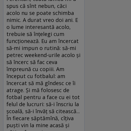
spus că sînt nebun, căci
acolo nu se poate schimba
nimic. A durat vreo doi ani. E
o lume interesantă acolo,
trebuie să înţelegi cum
funcţionează. Eu am încercat
să-mi impun o rutină: să-mi
petrec weekend-urile acolo şi
să încerc să fac ceva
împreună cu copiii. Am
început cu fotbalul: am
încercat să mă gîndesc ce îi
atrage. Şi mă folosesc de
fotbal pentru a face cu ei tot
felul de lucruri: să-i înscriu la
şcoală, să-i învăţ să citească...
În fiecare săptămînă, cîţiva
puşti vin la mine acasă şi