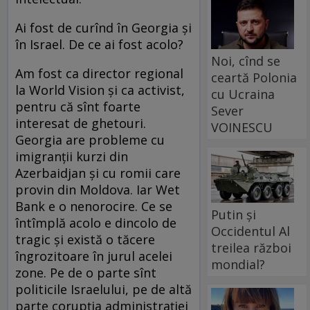
Ai fost de curînd în Georgia şi
în Israel. De ce ai fost acolo?
Noi, cînd se
Am fost ca director regional
ceartă Polonia
la World Vision şi ca activist,
cu Ucraina
pentru că sînt foarte
Sever
interesat de ghetouri.
VOINESCU
Georgia are probleme cu
imigranţii kurzi din
Azerbaidjan şi cu romii care
provin din Moldova. Iar Wet
Bank e o nenorocire. Ce se
Putin și
întîmplă acolo e dincolo de
Occidentul Al
tragic şi există o tăcere
treilea război
îngrozitoare în jurul acelei
mondial?
zone. Pe de o parte sînt
politicile Israelului, pe de altă
parte corupţia administraţiei