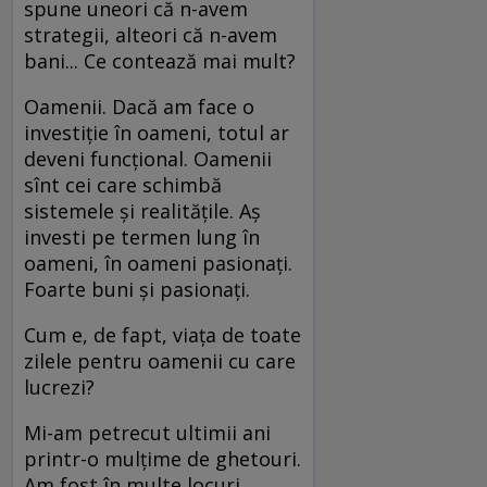
spune uneori că n-avem
strategii, alteori că n-avem
bani... Ce contează mai mult?
Oamenii. Dacă am face o
investiţie în oameni, totul ar
deveni funcţional. Oamenii
sînt cei care schimbă
sistemele şi realităţile. Aş
investi pe termen lung în
oameni, în oameni pasionaţi.
Foarte buni şi pasionaţi.
Cum e, de fapt, viaţa de toate
zilele pentru oamenii cu care
lucrezi?
Mi-am petrecut ultimii ani
printr-o mulţime de ghetouri.
Am fost în multe locuri