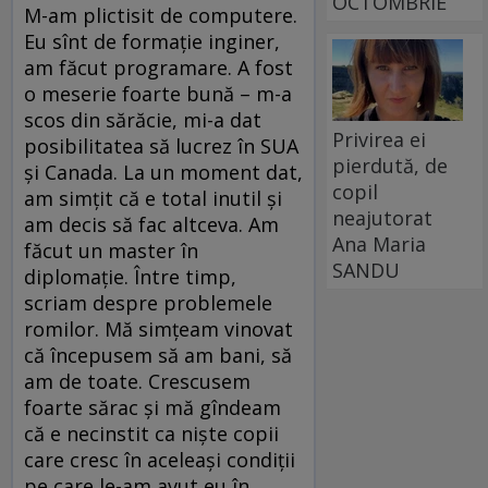
OCTOMBRIE
M-am plictisit de computere.
Eu sînt de formaţie inginer,
am făcut programare. A fost
o meserie foarte bună – m-a
scos din sărăcie, mi-a dat
Privirea ei
posibilitatea să lucrez în SUA
pierdută, de
şi Canada. La un moment dat,
copil
am simţit că e total inutil şi
neajutorat
am decis să fac altceva. Am
Ana Maria
făcut un master în
SANDU
diplomaţie. Între timp,
scriam despre problemele
romilor. Mă simţeam vinovat
că începusem să am bani, să
am de toate. Crescusem
foarte sărac şi mă gîndeam
că e necinstit ca nişte copii
care cresc în aceleaşi condiţii
pe care le-am avut eu în