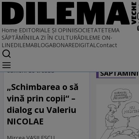
Home
EDITORIALE ȘI OPINII
SOCIETATE
TEMA
SĂPTĂMÎNII
LA ZI ÎN CULTURĂ
DILEME ON-
LINE
DILEMABLOG
ABONARE
DIGITAL
Contact
Home
CARICATU
EDITORIALE ȘI OPINII
oameni de treabă
SĂPTĂMÎNI
TÎLC SHOW
„Schimbarea o să
vină prin copii“ –
dialog cu Valeriu
NICOLAE
Mircea VASILESCU