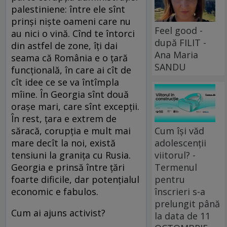
palestiniene: între ele sînt
prinşi nişte oameni care nu
Feel good -
au nici o vină. Cînd te întorci
după FILIT -
din astfel de zone, îţi dai
Ana Maria
seama că România e o ţară
SANDU
funcţională, în care ai cît de
cît idee ce se va întîmpla
mîine. În Georgia sînt două
oraşe mari, care sînt excepţii.
În rest, ţara e extrem de
săracă, corupţia e mult mai
Cum își văd
mare decît la noi, există
adolescenții
tensiuni la graniţa cu Rusia.
viitorul? -
Georgia e prinsă între ţări
Termenul
foarte dificile, dar potenţialul
pentru
economic e fabulos.
înscrieri s-a
prelungit până
Cum ai ajuns activist?
la data de 11