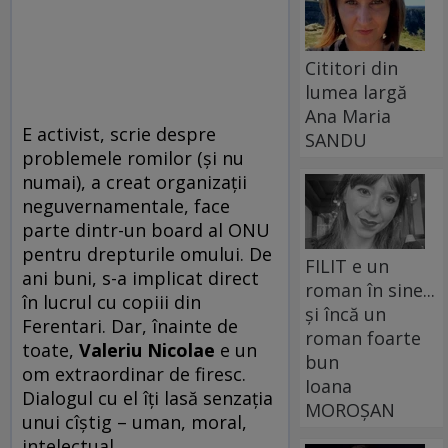
Cititori din
lumea largă
Ana Maria
E activist, scrie despre
SANDU
problemele romilor (şi nu
numai), a creat organizaţii
neguvernamentale, face
parte dintr-un board al ONU
pentru drepturile omului. De
FILIT e un
ani buni, s-a implicat direct
roman în sine...
în lucrul cu copiii din
și încă un
Ferentari. Dar, înainte de
roman foarte
toate,
Valeriu Nicolae
e un
bun
om extraordinar de firesc.
Ioana
Dialogul cu el îţi lasă senzaţia
MOROȘAN
unui cîştig – uman, moral,
intelectual.