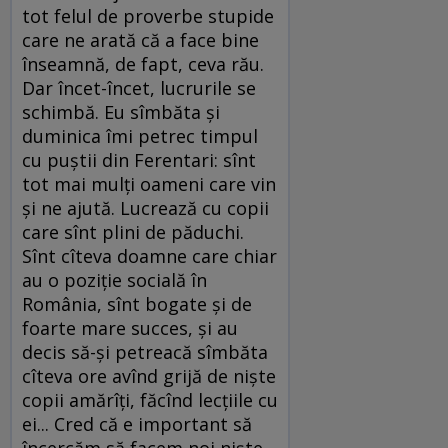
tot felul de proverbe stupide
care ne arată că a face bine
înseamnă, de fapt, ceva rău.
Dar încet-încet, lucrurile se
schimbă. Eu sîmbăta şi
duminica îmi petrec timpul
cu puştii din Ferentari: sînt
tot mai mulţi oameni care vin
şi ne ajută. Lucrează cu copii
care sînt plini de păduchi.
Sînt cîteva doamne care chiar
au o poziţie socială în
România, sînt bogate şi de
foarte mare succes, şi au
decis să-şi petreacă sîmbăta
cîteva ore avînd grijă de nişte
copii amărîţi, făcînd lecţiile cu
ei... Cred că e important să
încercăm să facem noi nişte