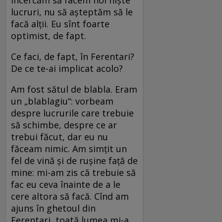
lucruri, nu să aşteptăm să le
facă alţii. Eu sînt foarte
optimist, de fapt.
Ce faci, de fapt, în Ferentari?
De ce te-ai implicat acolo?
Am fost sătul de blabla. Eram
un „blablagiu“: vorbeam
despre lucrurile care trebuie
să schimbe, despre ce ar
trebui făcut, dar eu nu
făceam nimic. Am simţit un
fel de vină şi de ruşine faţă de
mine: mi-am zis că trebuie să
fac eu ceva înainte de a le
cere altora să facă. Cînd am
ajuns în ghetoul din
Ferentari, toată lumea mi-a