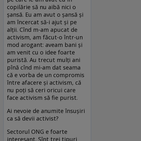
copilărie să nu aibă nici o
şansă. Eu am avut o şansă şi
am încercat să-i ajut şi pe
alţii. Cînd m-am apucat de
activism, am făcut-o într-un
mod arogant: aveam bani şi
am venit cu o idee foarte
puristă. Au trecut mulţi ani
pînă cînd mi-am dat seama
că e vorba de un compromis
între afacere şi activism, că
nu poţi să ceri oricui care
face activism să fie purist.
Ai nevoie de anumite însuşiri
ca să devii activist?
Sectorul ONG e foarte
interesant. Sînt trei tipuri