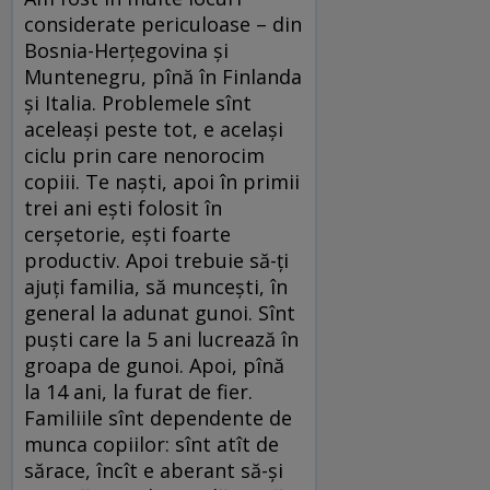
considerate periculoase – din
Bosnia-Herţegovina şi
Muntenegru, pînă în Finlanda
şi Italia. Problemele sînt
aceleaşi peste tot, e acelaşi
ciclu prin care nenorocim
copiii. Te naşti, apoi în primii
trei ani eşti folosit în
cerşetorie, eşti foarte
productiv. Apoi trebuie să-ţi
ajuţi familia, să munceşti, în
general la adunat gunoi. Sînt
puşti care la 5 ani lucrează în
groapa de gunoi. Apoi, pînă
la 14 ani, la furat de fier.
Familiile sînt dependente de
munca copiilor: sînt atît de
sărace, încît e aberant să-şi