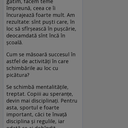
gătim, facem teme
împreună, ceea ce îi
încurajează foarte mult. Am
rezultate: sînt puşti care, în
loc să sfîrşească în puşcărie,
deocamdată sînt încă în
şcoală.
Cum se măsoară succesul în
astfel de activităţi în care
schimbările au loc cu
picătura?
Se schimbă mentalităţile,
treptat. Copiii au speranţe,
devin mai disciplinaţi. Pentru
asta, sportul e foarte
important, căci te învaţă
disciplina şi regulile, iar
odată ce ai dobîndit