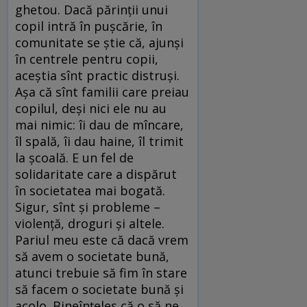
ghetou. Dacă părinţii unui
copil intră în puşcărie, în
comunitate se ştie că, ajunşi
în centrele pentru copii,
aceştia sînt practic distruşi.
Aşa că sînt familii care preiau
copilul, deşi nici ele nu au
mai nimic: îi dau de mîncare,
îl spală, îi dau haine, îl trimit
la şcoală. E un fel de
solidaritate care a dispărut
în societatea mai bogată.
Sigur, sînt şi probleme –
violenţă, droguri şi altele.
Pariul meu este că dacă vrem
să avem o societate bună,
atunci trebuie să fim în stare
să facem o societate bună şi
acolo. Bineînţeles că o să ne