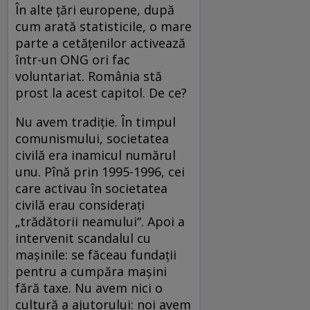
În alte ţări europene, după
cum arată statisticile, o mare
parte a cetăţenilor activează
într-un ONG ori fac
voluntariat. România stă
prost la acest capitol. De ce?
Nu avem tradiţie. În timpul
comunismului, societatea
civilă era inamicul numărul
unu. Pînă prin 1995-1996, cei
care activau în societatea
civilă erau consideraţi
„trădătorii neamului“. Apoi a
intervenit scandalul cu
maşinile: se făceau fundaţii
pentru a cumpăra maşini
fără taxe. Nu avem nici o
cultură a ajutorului: noi avem