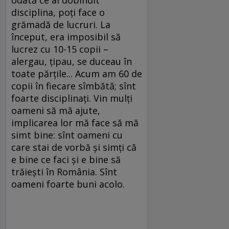
disciplina, poţi face o
grămadă de lucruri. La
început, era imposibil să
lucrez cu 10-15 copii –
alergau, ţipau, se duceau în
toate părţile... Acum am 60 de
copii în fiecare sîmbătă; sînt
foarte disciplinaţi. Vin mulţi
oameni să mă ajute,
implicarea lor mă face să mă
simt bine: sînt oameni cu
care stai de vorbă şi simţi că
e bine ce faci şi e bine să
trăieşti în România. Sînt
oameni foarte buni acolo.