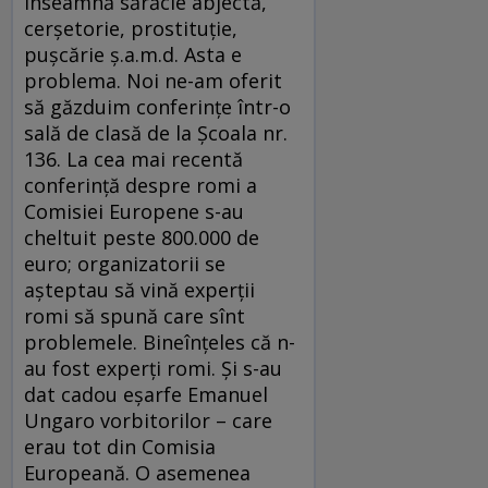
înseamnă sărăcie abjectă,
cerşetorie, prostituţie,
puşcărie ş.a.m.d. Asta e
problema. Noi ne-am oferit
să găzduim conferinţe într-o
sală de clasă de la Şcoala nr.
136. La cea mai recentă
conferinţă despre romi a
Comisiei Europene s-au
cheltuit peste 800.000 de
euro; organizatorii se
aşteptau să vină experţii
romi să spună care sînt
problemele. Bineînţeles că n-
au fost experţi romi. Şi s-au
dat cadou eşarfe Emanuel
Ungaro vorbitorilor – care
erau tot din Comisia
Europeană. O asemenea