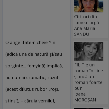
Cititori din
lumea largă
Ana Maria
SANDU
O angelitate-n cheie Yin
(adică una de natură şi/sau
FILIT e un
sorginte... femyină) implică,
roman în sine...
și încă un
nu numai cromatic, rozul
roman foarte
bun
(acest dilutus rubor „roşu
Ioana
MOROȘAN
stins“), – căruia vernilul,