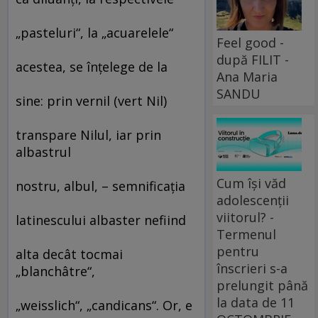
„pasteluri“, la „acuarelele“
Feel good -
după FILIT -
acestea, se înţelege de la
Ana Maria
SANDU
sine: prin vernil (vert Nil)
transpare Nilul, iar prin
albastrul
Cum își văd
nostru, albul, – semnificaţia
adolescenții
viitorul? -
latinescului albaster nefiind
Termenul
pentru
alta decât tocmai
înscrieri s-a
„blanchâtre“,
prelungit până
la data de 11
„weisslich“, „candicans“. Or, e