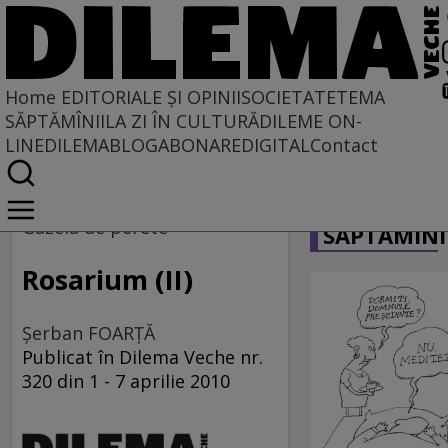
Home
EDITORIALE ȘI OPINII
SOCIETATE
TEMA
SĂPTĂMÎNII
LA ZI ÎN CULTURĂ
DILEME ON-
LINE
DILEMABLOG
ABONARE
DIGITAL
Contact
Home
CARICATU
EDITORIALE ȘI OPINII
Gazela de perete
SĂPTĂMÎNI
TÎLC SHOW
Rosarium (II)
Şerban FOARŢĂ
Publicat în Dilema Veche nr.
320 din 1 - 7 aprilie 2010