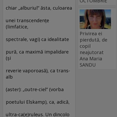
OCTOMBRIE
chiar „alburiul“ ăsta, culoarea
unei transcendenţe
(limfatice,
Privirea ei
spectrale, vagi) ca idealitate
pierdută, de
copil
pură, ca maximă impalidare
neajutorat
(şi
Ana Maria
SANDU
reverie vaporoasă), ca trans-
alb
(aster): „outre-ciel“ (vorba
poetului Elskamp), ca, adică,
ultra-ca(e)ruleus. Un dincolo