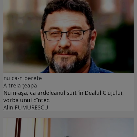
nu ca-n perete
A treia țeapă
Num-așa, ca ardeleanul suit în Dealul Clujului,
vorba unui cîntec.
Alin FUMURESCU