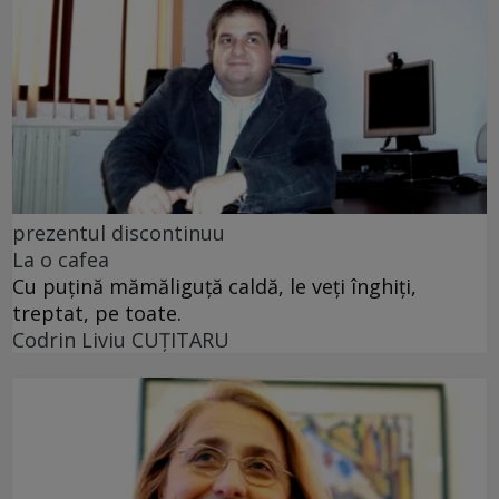
prezentul discontinuu
La o cafea
Cu puţină mămăliguţă caldă, le veţi înghiţi,
treptat, pe toate.
Codrin Liviu CUŢITARU