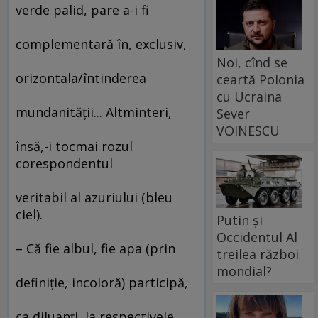
verde palid, pare a-i fi
complementară în, exclusiv,
Noi, cînd se
orizontala/întinderea
ceartă Polonia
cu Ucraina
mundanităţii... Altminteri,
Sever
VOINESCU
însă,-i tocmai rozul
corespondentul
veritabil al azuriului (bleu
ciel).
Putin și
Occidentul Al
– Că fie albul, fie apa (prin
treilea război
mondial?
definiţie, incoloră) participă,
ca diluanţi, la respectivele