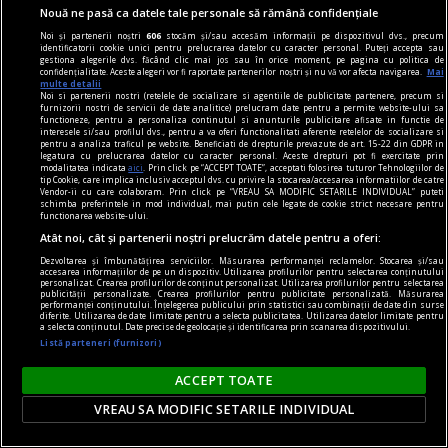
Nouă ne pasă ca datele tale personale să rămână confidențiale
Noi și partenerii noștri
606
stocăm și/sau accesăm informații pe dispozitivul dvs., precum
identificatorii cookie unici pentru prelucrarea datelor cu caracter personal. Puteți accepta sau
gestiona alegerile dvs. făcând clic mai jos sau în orice moment, pe pagina cu politica de
confidențialitate. Aceste alegeri vor fi raportate partenerilor noștri și nu vă vor afecta navigarea.
Mai
multe detalii
Noi si partenerii nostri (retelele de socializare si agentiile de publicitate partenere, precum si
furnizorii nostri de servicii de date analitice) prelucram date pentru a permite website-ului sa
functioneze, pentru a personaliza continutul si anunturile publicitare afisate in functie de
interesele si/sau profilul dvs., pentru a va oferi functionalitati aferente retelelor de socializare si
pentru a analiza traficul pe website. Beneficiati de drepturile prevazute de art. 15-22 din GDPR in
legatura cu prelucrarea datelor cu caracter personal. Aceste drepturi pot fi exercitate prin
modalitatea indicata
aici
. Prin click pe “ACCEPT TOATE”, acceptati folosirea tuturor Tehnologiilor de
tip Cookie, care implica inclusiv acceptul dvs. cu privire la stocarea/accesarea informatiilor de catre
Vendor-ii cu care colaboram. Prin click pe “VREAU SA MODIFIC SETARILE INDIVIDUAL” puteti
schimba preferintele in mod individual, mai putin cele legate de cookie strict necesare pentru
functionarea website-ului.
Atât noi, cât și partenerii noștri prelucrăm datele pentru a oferi:
Ai rămas în aeroport cu un copil din cauza unui
Dezvoltarea și îmbunătățirea serviciilor. Măsurarea performanței reclamelor. Stocarea și/sau
accesarea informațiilor de pe un dispozitiv. Utilizarea profilurilor pentru selectarea conținutului
personalizat. Crearea profilurilor de conținut personalizat. Utilizarea profilurilor pentru selectarea
zbor întârziat? Iată ce este obligată compania să
publicității personalizate. Crearea profilurilor pentru publicitate personalizată. Măsurarea
performanței conținutului. Înțelegerea publicului prin statistici sau combinații de date din surse
îți ofere
diferite. Utilizarea de date limitate pentru a selecta publicitatea. Utilizarea datelor limitate pentru
a selecta conținutul. Date precise de geolocație și identificarea prin scanarea dispozitivului.
În funcție de durata întârzierii sau de anularea
Listă parteneri (furnizori)
zborului, compania aeriană poate fi obligată să
ACCEPT TOATE
ofere mese, băuturi, hotel, transport și chiar
despăgubiri financiare.
VREAU SA MODIFIC SETARILE INDIVIDUAL