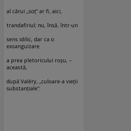
al cărui „soţ“ ar fi, aici,
trandafiriul; nu, însă, într-un
sens idilic, dar ca o
exsanguizare
a prea pletoricului roşu, –
această,
după Valéry, „culoare-a vieţii
substanţiale“.