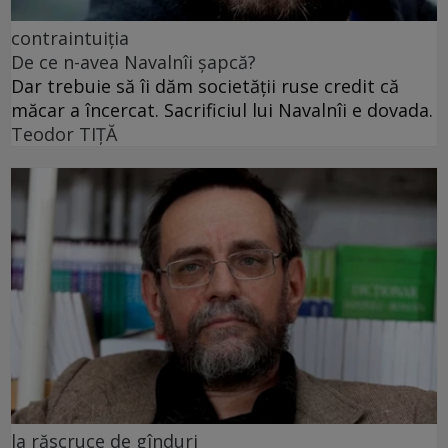
contraintuiția
De ce n-avea Navalnîi șapcă?
Dar trebuie să îi dăm societății ruse credit că
măcar a încercat. Sacrificiul lui Navalnîi e dovada.
Teodor TIŢĂ
la răscruce de gînduri