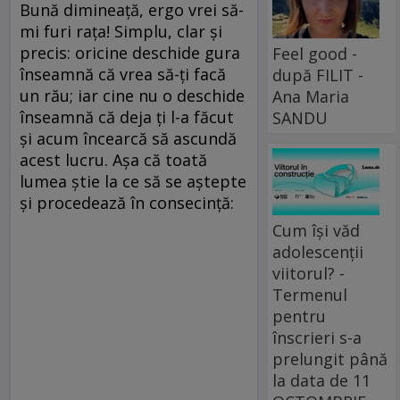
Bună dimineaţă, ergo vrei să-
mi furi raţa! Simplu, clar şi
precis: oricine deschide gura
Feel good -
înseamnă că vrea să-ţi facă
după FILIT -
un rău; iar cine nu o deschide
Ana Maria
înseamnă că deja ţi l-a făcut
SANDU
şi acum încearcă să ascundă
acest lucru. Aşa că toată
lumea ştie la ce să se aştepte
şi procedează în consecinţă:
Cum își văd
adolescenții
viitorul? -
Termenul
pentru
înscrieri s-a
prelungit până
la data de 11