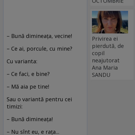
OCTOMBRIE
– Bună dimineaţa, vecine!
Privirea ei
pierdută, de
– Ce ai, porcule, cu mine?
copil
neajutorat
Cu varianta:
Ana Maria
– Ce faci, e bine?
SANDU
– Mă aia pe tine!
Sau o variantă pentru cei
timizi:
– Bună dimineaţa!
– Nu sînt eu, e raţa...