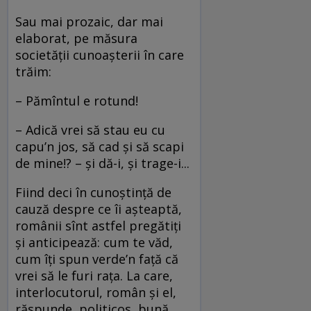
Sau mai prozaic, dar mai
elaborat, pe măsura
societăţii cunoaşterii în care
trăim:
– Pămîntul e rotund!
– Adică vrei să stau eu cu
capu’n jos, să cad şi să scapi
de mine!? – şi dă-i, şi trage-i...
Fiind deci în cunoştinţă de
cauză despre ce îi aşteaptă,
românii sînt astfel pregătiţi
şi anticipează: cum te văd,
cum îţi spun verde’n faţă că
vrei să le furi raţa. La care,
interlocutorul, român şi el,
răspunde, politicos, bună