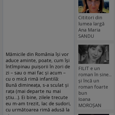
Cititori din
lumea largă
Ana Maria
SANDU
Mămicile din România îşi vor
aduce aminte, poate, cum îşi
întîmpinau puişorii în zori de
FILIT e un
zi – sau o mai fac şi acum –
roman în sine...
cu o mică rimă infantilă:
și încă un
Bună dimineaţa, s-a sculat şi
roman foarte
raţa (mai departe nu mai
bun
ştiu…). Ei bine, zilele trecute
Ioana
eu m-am trezit, lac de sudori,
MOROȘAN
cu următoarea rimă adusă la