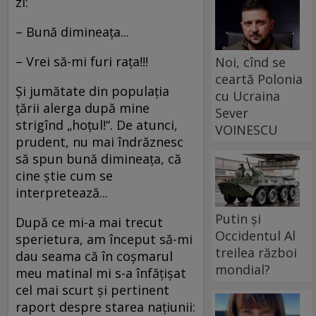
zi:
– Bună dimineaţa...
– Vrei să-mi furi raţa!!!
Noi, cînd se
ceartă Polonia
Şi jumătate din populaţia
cu Ucraina
ţării alerga după mine
Sever
strigînd „hoţul!“. De atunci,
VOINESCU
prudent, nu mai îndrăznesc
să spun bună dimineaţa, că
cine ştie cum se
interpretează...
Putin și
După ce mi-a mai trecut
Occidentul Al
sperietura, am început să-mi
treilea război
dau seama că în coşmarul
mondial?
meu matinal mi s-a înfăţişat
cel mai scurt şi pertinent
raport despre starea naţiunii: