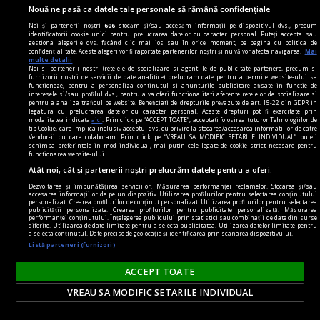
Nouă ne pasă ca datele tale personale să rămână confidențiale
Noi și partenerii noștri
606
stocăm și/sau accesăm informații pe dispozitivul dvs., precum
identificatorii cookie unici pentru prelucrarea datelor cu caracter personal. Puteți accepta sau
gestiona alegerile dvs. făcând clic mai jos sau în orice moment, pe pagina cu politica de
confidențialitate. Aceste alegeri vor fi raportate partenerilor noștri și nu vă vor afecta navigarea.
Mai
multe detalii
Noi si partenerii nostri (retelele de socializare si agentiile de publicitate partenere, precum si
furnizorii nostri de servicii de date analitice) prelucram date pentru a permite website-ului sa
functioneze, pentru a personaliza continutul si anunturile publicitare afisate in functie de
interesele si/sau profilul dvs., pentru a va oferi functionalitati aferente retelelor de socializare si
pentru a analiza traficul pe website. Beneficiati de drepturile prevazute de art. 15-22 din GDPR in
legatura cu prelucrarea datelor cu caracter personal. Aceste drepturi pot fi exercitate prin
modalitatea indicata
aici
. Prin click pe “ACCEPT TOATE”, acceptati folosirea tuturor Tehnologiilor de
tip Cookie, care implica inclusiv acceptul dvs. cu privire la stocarea/accesarea informatiilor de catre
Vendor-ii cu care colaboram. Prin click pe “VREAU SA MODIFIC SETARILE INDIVIDUAL” puteti
schimba preferintele in mod individual, mai putin cele legate de cookie strict necesare pentru
functionarea website-ului.
Atât noi, cât și partenerii noștri prelucrăm datele pentru a oferi:
Dezvoltarea și îmbunătățirea serviciilor. Măsurarea performanței reclamelor. Stocarea și/sau
accesarea informațiilor de pe un dispozitiv. Utilizarea profilurilor pentru selectarea conținutului
la fața timpului
personalizat. Crearea profilurilor de conținut personalizat. Utilizarea profilurilor pentru selectarea
publicității personalizate. Crearea profilurilor pentru publicitate personalizată. Măsurarea
performanței conținutului. Înțelegerea publicului prin statistici sau combinații de date din surse
Pletele celeste ale Stăpînului Planetelor
diferite. Utilizarea de date limitate pentru a selecta publicitatea. Utilizarea datelor limitate pentru
a selecta conținutul. Date precise de geolocație și identificarea prin scanarea dispozitivului.
Cel puţin aceasta a fost informaţia care s-a
Listă parteneri (furnizori)
transmis în timp.
ACCEPT TOATE
VREAU SA MODIFIC SETARILE INDIVIDUAL