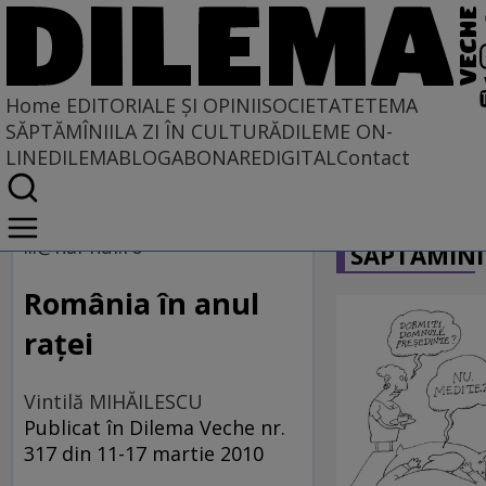
Home
EDITORIALE ȘI OPINII
SOCIETATE
TEMA
SĂPTĂMÎNII
LA ZI ÎN CULTURĂ
DILEME ON-
LINE
DILEMABLOG
ABONARE
DIGITAL
Contact
Home
CARICATU
EDITORIALE ȘI OPINII
...@hai-hui.ro
SĂPTĂMÎNI
TÎLC SHOW
România în anul
raţei
Vintilă MIHĂILESCU
Publicat în Dilema Veche nr.
317 din 11-17 martie 2010