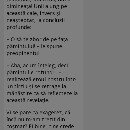
dimineaţa! Unii ajung pe
această cale, invers şi
neaşteptat, la concluzii
profunde:
– O să te zbor de pe faţa
pămîntului! – le spune
preopinentul.
– Aha, acum înţeleg, deci
pămîntul e rotund!... –
realizează eroul nostru într-
un tîrziu şi se retrage la
mănăstire ca să reflecteze la
această revelaţie.
Vi se pare că exagerez, că
încă nu m-am trezit din
coşmar? Ei bine, cine crede