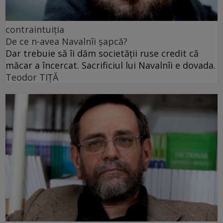
contraintuiția
De ce n-avea Navalnîi șapcă?
Dar trebuie să îi dăm societății ruse credit că
măcar a încercat. Sacrificiul lui Navalnîi e dovada.
Teodor TIŢĂ