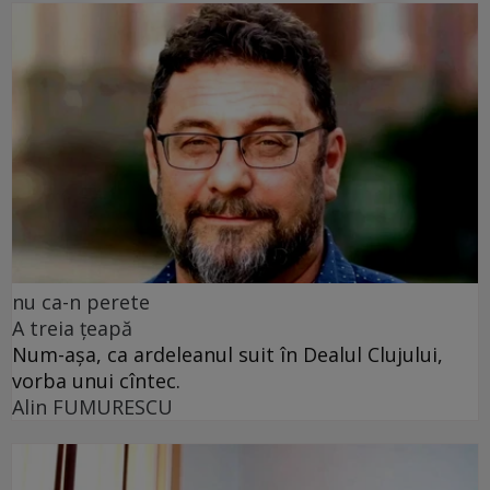
nu ca-n perete
A treia țeapă
Num-așa, ca ardeleanul suit în Dealul Clujului,
vorba unui cîntec.
Alin FUMURESCU