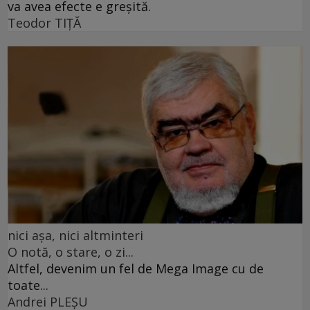
va avea efecte e greșită.
Teodor TIŢĂ
nici așa, nici altminteri
O notă, o stare, o zi...
Altfel, devenim un fel de Mega Image cu de
toate...
Andrei PLEŞU