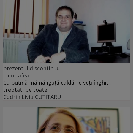
prezentul discontinuu
La o cafea
Cu puţină mămăliguţă caldă, le veţi înghiţi,
treptat, pe toate.
Codrin Liviu CUŢITARU