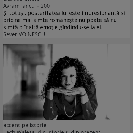
Avram Iancu – 200
Și totuși, posteritatea lui este impresionantă și
oricine mai simte românește nu poate să nu
simtă o înaltă emoție gîndindu-se la el.
Sever VOINESCU
accent pe istorie
Lech Walesa, din istorie și din prezent