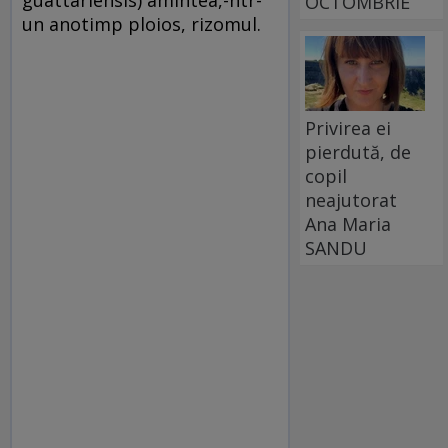
guattariensis) amintea,-ntr-
OCTOMBRIE
un anotimp ploios, rizomul.
Privirea ei
pierdută, de
copil
neajutorat
Ana Maria
SANDU