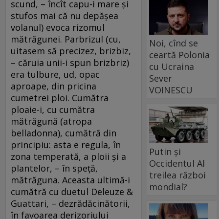
scund, – încît capu-i mare şi
stufos mai că nu depăşea
volanul) evoca rizomul
mătrăgunei. Parbrizul (cu,
Noi, cînd se
uitasem să precizez, brizbiz,
ceartă Polonia
– căruia unii-i spun brizbriz)
cu Ucraina
era tulbure, ud, opac
Sever
aproape, din pricina
VOINESCU
cumetrei ploi. Cumătra
ploaie-i, cu cumătra
mătrăgună (atropa
belladonna), cumătră din
principiu: asta e regula, în
Putin și
zona temperată, a ploii şi a
Occidentul Al
plantelor, – în speţă,
treilea război
mătrăguna. Aceasta ultimă-i
mondial?
cumătră cu duetul Deleuze &
Guattari, – dezrădăcinătorii,
în favoarea derizoriului