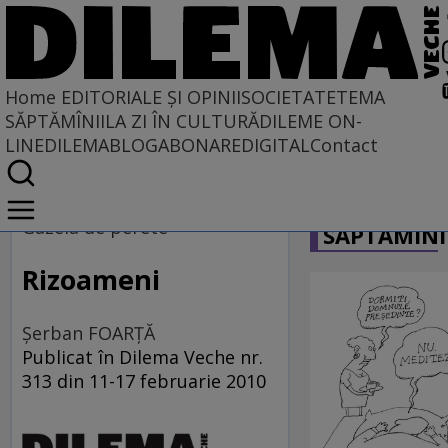
Home
EDITORIALE ȘI OPINII
SOCIETATE
TEMA
SĂPTĂMÎNII
LA ZI ÎN CULTURĂ
DILEME ON-
LINE
DILEMABLOG
ABONARE
DIGITAL
Contact
Home
CARICATU
EDITORIALE ȘI OPINII
Gazela de perete
SĂPTĂMÎNI
TÎLC SHOW
Rizoameni
Şerban FOARŢĂ
Publicat în Dilema Veche nr.
313 din 11-17 februarie 2010