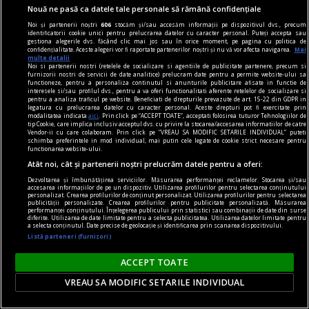
Turcia încearcă să își consolideze poziția ca
Nouă ne pasă ca datele tale personale să rămână confidențiale
centru regional pentru investiții și administrarea
Noi și partenerii noștri
606
stocăm și/sau accesăm informații pe dispozitivul dvs., precum
identificatorii cookie unici pentru prelucrarea datelor cu caracter personal. Puteți accepta sau
averilor, lansând un pachet de stimulente fiscale
gestiona alegerile dvs. făcând clic mai jos sau în orice moment, pe pagina cu politica de
confidențialitate. Aceste alegeri vor fi raportate partenerilor noștri și nu vă vor afecta navigarea.
Mai
destinat investitorilor și persoanelor cu venituri
multe detalii
Noi si partenerii nostri (retelele de socializare si agentiile de publicitate partenere, precum si
ridicate din străinătate.
furnizorii nostri de servicii de date analitice) prelucram date pentru a permite website-ului sa
functioneze, pentru a personaliza continutul si anunturile publicitare afisate in functie de
interesele si/sau profilul dvs., pentru a va oferi functionalitati aferente retelelor de socializare si
pentru a analiza traficul pe website. Beneficiati de drepturile prevazute de art. 15-22 din GDPR in
legatura cu prelucrarea datelor cu caracter personal. Aceste drepturi pot fi exercitate prin
modalitatea indicata
aici
. Prin click pe “ACCEPT TOATE”, acceptati folosirea tuturor Tehnologiilor de
tip Cookie, care implica inclusiv acceptul dvs. cu privire la stocarea/accesarea informatiilor de catre
Vendor-ii cu care colaboram. Prin click pe “VREAU SA MODIFIC SETARILE INDIVIDUAL” puteti
schimba preferintele in mod individual, mai putin cele legate de cookie strict necesare pentru
functionarea website-ului.
Atât noi, cât și partenerii noștri prelucrăm datele pentru a oferi:
Dezvoltarea și îmbunătățirea serviciilor. Măsurarea performanței reclamelor. Stocarea și/sau
accesarea informațiilor de pe un dispozitiv. Utilizarea profilurilor pentru selectarea conținutului
personalizat. Crearea profilurilor de conținut personalizat. Utilizarea profilurilor pentru selectarea
publicității personalizate. Crearea profilurilor pentru publicitate personalizată. Măsurarea
performanței conținutului. Înțelegerea publicului prin statistici sau combinații de date din surse
diferite. Utilizarea de date limitate pentru a selecta publicitatea. Utilizarea datelor limitate pentru
a selecta conținutul. Date precise de geolocație și identificarea prin scanarea dispozitivului.
Listă parteneri (furnizori)
ACCEPT TOATE
VREAU SA MODIFIC SETARILE INDIVIDUAL
Filipe Coelho, după egalul Universității Craiova în
Finlanda: „Nu e un rezultat rău”. Ce l-a