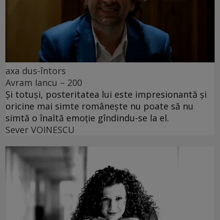
axa dus-întors
Avram Iancu – 200
Și totuși, posteritatea lui este impresionantă și
oricine mai simte românește nu poate să nu
simtă o înaltă emoție gîndindu-se la el.
Sever VOINESCU