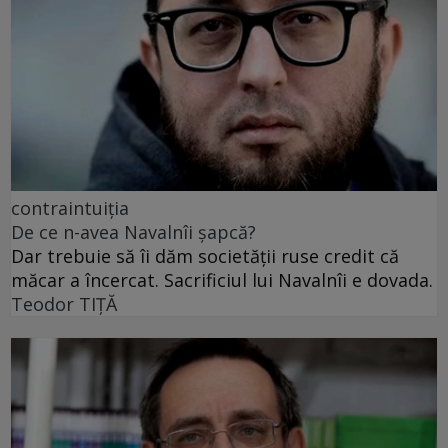
contraintuiția
De ce n-avea Navalnîi șapcă?
Dar trebuie să îi dăm societății ruse credit că
măcar a încercat. Sacrificiul lui Navalnîi e dovada.
Teodor TIŢĂ