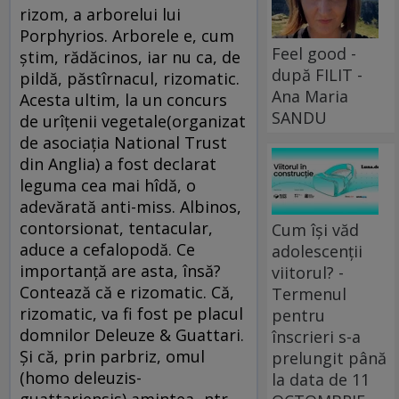
rizom, a arborelui lui
Porphyrios. Arborele e, cum
Feel good -
ştim, rădăcinos, iar nu ca, de
după FILIT -
pildă, păstîrnacul, rizomatic.
Ana Maria
Acesta ultim, la un concurs
SANDU
de urîţenii vegetale(organizat
de asociaţia National Trust
din Anglia) a fost declarat
leguma cea mai hîdă, o
adevărată anti-miss. Albinos,
contorsionat, tentacular,
Cum își văd
aduce a cefalopodă. Ce
adolescenții
importanţă are asta, însă?
viitorul? -
Contează că e rizomatic. Că,
Termenul
rizomatic, va fi fost pe placul
pentru
domnilor Deleuze & Guattari.
înscrieri s-a
Şi că, prin parbriz, omul
prelungit până
(homo deleuzis-
la data de 11