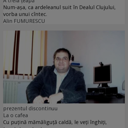
A treia țeapă
Num-așa, ca ardeleanul suit în Dealul Clujului,
vorba unui cîntec.
Alin FUMURESCU
prezentul discontinuu
La o cafea
Cu puţină mămăliguţă caldă, le veţi înghiţi,