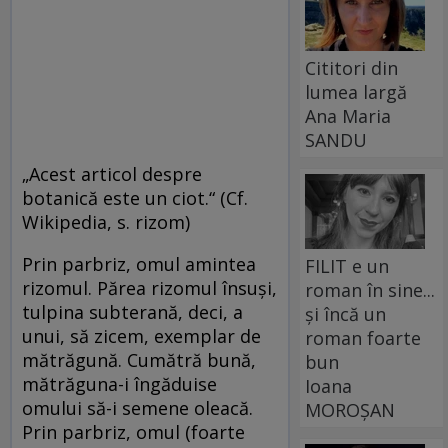
Cititori din
lumea largă
Ana Maria
SANDU
„Acest articol despre
botanică este un ciot.“ (Cf.
Wikipedia, s. rizom)
Prin parbriz, omul amintea
FILIT e un
rizomul. Părea rizomul însuşi,
roman în sine...
tulpina subterană, deci, a
și încă un
unui, să zicem, exemplar de
roman foarte
mătrăgună. Cumătră bună,
bun
mătrăguna-i îngăduise
Ioana
omului să-i semene oleacă.
MOROȘAN
Prin parbriz, omul (foarte