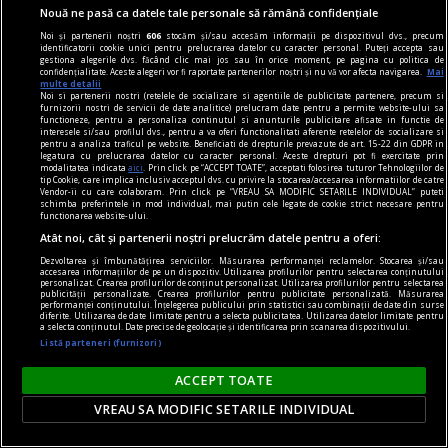
Nouă ne pasă ca datele tale personale să rămână confidențiale
Noi și partenerii noștri
606
stocăm și/sau accesăm informații pe dispozitivul dvs., precum
identificatorii cookie unici pentru prelucrarea datelor cu caracter personal. Puteți accepta sau
gestiona alegerile dvs. făcând clic mai jos sau în orice moment, pe pagina cu politica de
confidențialitate. Aceste alegeri vor fi raportate partenerilor noștri și nu vă vor afecta navigarea.
Mai
multe detalii
Noi si partenerii nostri (retelele de socializare si agentiile de publicitate partenere, precum si
furnizorii nostri de servicii de date analitice) prelucram date pentru a permite website-ului sa
functioneze, pentru a personaliza continutul si anunturile publicitare afisate in functie de
interesele si/sau profilul dvs., pentru a va oferi functionalitati aferente retelelor de socializare si
pentru a analiza traficul pe website. Beneficiati de drepturile prevazute de art. 15-22 din GDPR in
legatura cu prelucrarea datelor cu caracter personal. Aceste drepturi pot fi exercitate prin
modalitatea indicata
aici
. Prin click pe “ACCEPT TOATE”, acceptati folosirea tuturor Tehnologiilor de
tip Cookie, care implica inclusiv acceptul dvs. cu privire la stocarea/accesarea informatiilor de catre
Vendor-ii cu care colaboram. Prin click pe “VREAU SA MODIFIC SETARILE INDIVIDUAL” puteti
schimba preferintele in mod individual, mai putin cele legate de cookie strict necesare pentru
functionarea website-ului.
De la război la carteluri: Cum au aplică
Atât noi, cât și partenerii noștri prelucrăm datele pentru a oferi:
mercenarii columbieni tacticile învățate în
Dezvoltarea și îmbunătățirea serviciilor. Măsurarea performanței reclamelor. Stocarea și/sau
accesarea informațiilor de pe un dispozitiv. Utilizarea profilurilor pentru selectarea conținutului
personalizat. Crearea profilurilor de conținut personalizat. Utilizarea profilurilor pentru selectarea
Ucraina
publicității personalizate. Crearea profilurilor pentru publicitate personalizată. Măsurarea
performanței conținutului. Înțelegerea publicului prin statistici sau combinații de date din surse
Grupările de traficanți de droguri din Columbia
diferite. Utilizarea de date limitate pentru a selecta publicitatea. Utilizarea datelor limitate pentru
a selecta conținutul. Date precise de geolocație și identificarea prin scanarea dispozitivului.
folosesc drone în atacuri care devin tot mai
Listă parteneri (furnizori)
frecvente, iar unii membri ar fi mers în Ucraina
ACCEPT TOATE
pentru a învăța tactici moderne de operare.
VREAU SA MODIFIC SETARILE INDIVIDUAL