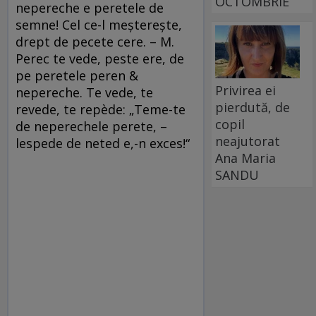
OCTOMBRIE
nepereche e peretele de
semne! Cel ce-l meştereşte,
drept de pecete cere. – M.
Perec te vede, peste ere, de
pe peretele peren &
Privirea ei
nepereche. Te vede, te
pierdută, de
revede, te repède: „Teme-te
copil
de neperechele perete, –
neajutorat
lespede de neted e,-n exces!“
Ana Maria
SANDU