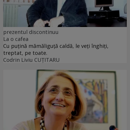
prezentul discontinuu
La o cafea
Cu puţină mămăliguţă caldă, le veţi înghiţi,
treptat, pe toate.
Codrin Liviu CUŢITARU