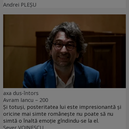
Andrei PLEŞU
axa dus-întors
Avram Iancu – 200
Și totuși, posteritatea lui este impresionantă și
oricine mai simte românește nu poate să nu
simtă o înaltă emoție gîndindu-se la el.
Sever VOINESCU