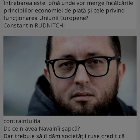
Întrebarea este: pînă unde vor merge încălcările
principiilor economiei de piață și cele privind
funcționarea Uniunii Europene?
Constantin RUDNIŢCHI
contraintuiția
De ce n-avea Navalnîi șapcă?
Dar trebuie să îi dăm societății ruse credit că