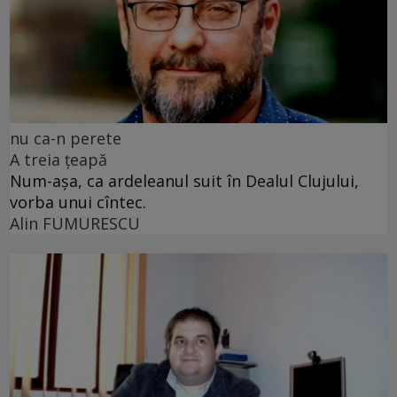
nu ca-n perete
A treia țeapă
Num-așa, ca ardeleanul suit în Dealul Clujului,
vorba unui cîntec.
Alin FUMURESCU