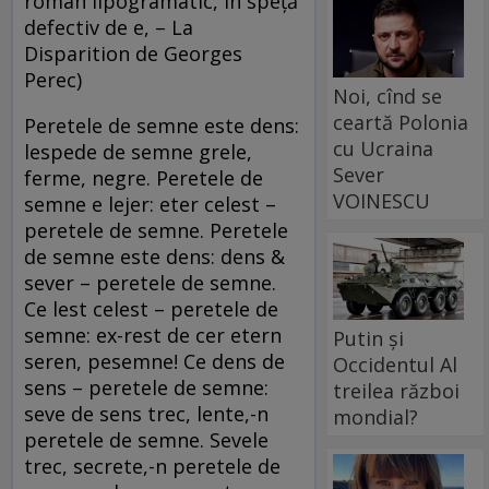
roman lipogramatic, în speţă
defectiv de e, – La
Disparition de Georges
Perec)
Noi, cînd se
ceartă Polonia
Peretele de semne este dens:
cu Ucraina
lespede de semne grele,
Sever
ferme, negre. Peretele de
VOINESCU
semne e lejer: eter celest –
peretele de semne. Peretele
de semne este dens: dens &
sever – peretele de semne.
Ce lest celest – peretele de
semne: ex-rest de cer etern
Putin și
seren, pesemne! Ce dens de
Occidentul Al
sens – peretele de semne:
treilea război
seve de sens trec, lente,-n
mondial?
peretele de semne. Sevele
trec, secrete,-n peretele de