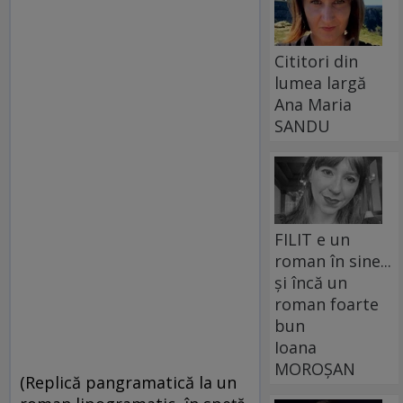
Cititori din
lumea largă
Ana Maria
SANDU
FILIT e un
roman în sine...
și încă un
roman foarte
bun
Ioana
MOROȘAN
(Replică pangramatică la un