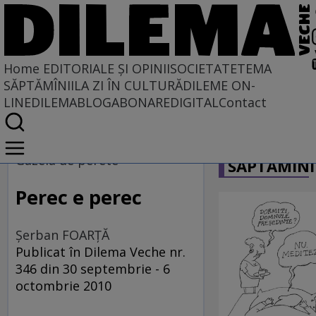
Home
EDITORIALE ȘI OPINII
SOCIETATE
TEMA
SĂPTĂMÎNII
LA ZI ÎN CULTURĂ
DILEME ON-
LINE
DILEMABLOG
ABONARE
DIGITAL
Contact
Home
CARICATU
EDITORIALE ȘI OPINII
Gazela de perete
SĂPTĂMÎNI
TÎLC SHOW
Perec e perec
Şerban FOARŢĂ
Publicat în Dilema Veche nr.
346 din 30 septembrie - 6
octombrie 2010