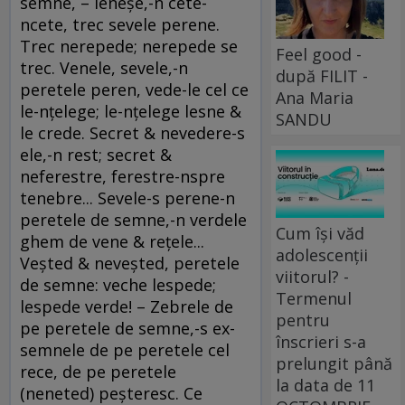
semne, – leneşe,-n cete-
ncete, trec sevele perene.
Trec nerepede; nerepede se
Feel good -
trec. Venele, sevele,-n
după FILIT -
peretele peren, vede-le cel ce
Ana Maria
le-nţelege; le-nţelege lesne &
SANDU
le crede. Secret & nevedere-s
ele,-n rest; secret &
neferestre, ferestre-nspre
tenebre... Sevele-s perene-n
peretele de semne,-n verdele
Cum își văd
ghem de vene & reţele...
adolescenții
Veşted & neveşted, peretele
viitorul? -
de semne: veche lespede;
Termenul
lespede verde! – Zebrele de
pentru
pe peretele de semne,-s ex-
înscrieri s-a
semnele de pe peretele cel
prelungit până
rece, de pe peretele
la data de 11
(neneted) peşteresc. Ce