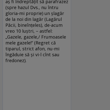
aş fi îndreptăţit să parafrazez
(spre hazul Dvs., nu întru
gloria-mi proprie) un şlagăr
de la noi din lagăr (Lagărul
Păcii, bineînţeles), de-acum
vreo 10 luştri, – astfel:
„Gazele, gazele,/ Frumoasele
mele gazele!“ (Regret că
tiparul, strict afon, nu-mi
îngăduie să şi vi-l cînt sau
fredonez).