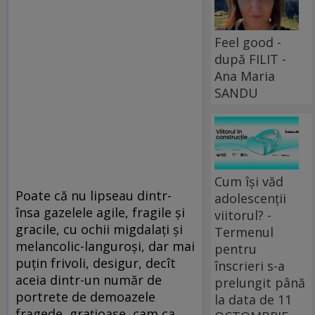
Feel good -
după FILIT -
Ana Maria
SANDU
Cum își văd
Poate că nu lipseau dintr-
adolescenții
însa gazelele agile, fragile şi
viitorul? -
gracile, cu ochii migdalaţi şi
Termenul
melancolic-languroşi, dar mai
pentru
puţin frivoli, desigur, decît
înscrieri s-a
aceia dintr-un număr de
prelungit până
portrete de demoazele
la data de 11
fragede, graţioase, cam ca