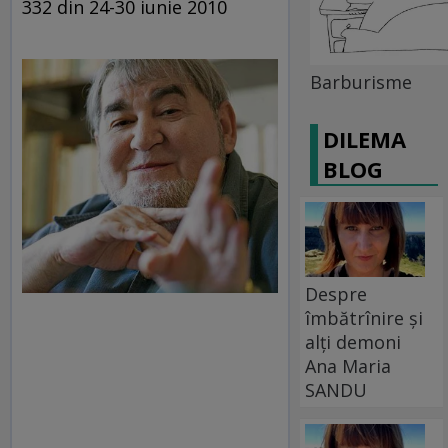
332 din 24-30 iunie 2010
Barburisme
DILEMA
BLOG
Despre
îmbătrînire și
alți demoni
Ana Maria
SANDU