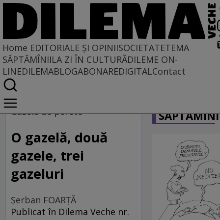
Home
EDITORIALE ȘI OPINII
SOCIETATE
TEMA
SĂPTĂMÎNII
LA ZI ÎN CULTURĂ
DILEME ON-
LINE
DILEMABLOG
ABONARE
DIGITAL
Contact
Home
CARICATU
EDITORIALE ȘI OPINII
Gazela de perete
SĂPTĂMÎNI
TÎLC SHOW
O gazelă, două
gazele, trei
gazeluri
Şerban FOARŢĂ
Publicat în Dilema Veche nr.