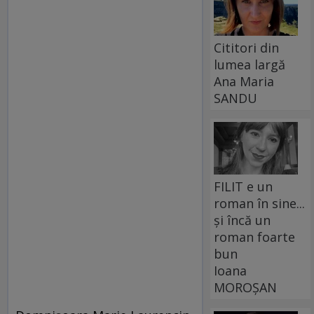
Cititori din
lumea largă
Ana Maria
SANDU
FILIT e un
roman în sine...
și încă un
roman foarte
bun
Ioana
MOROȘAN