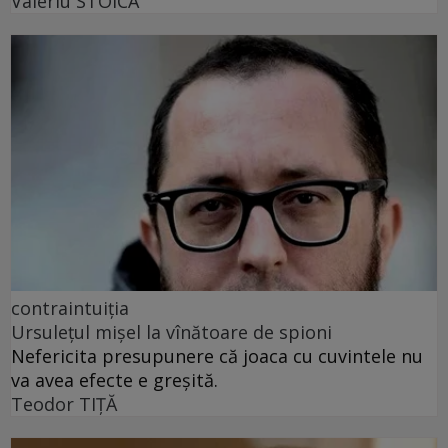
Valeriu STOICA
contraintuiția
Ursulețul mișel la vînătoare de spioni
Nefericita presupunere că joaca cu cuvintele nu
va avea efecte e greșită.
Teodor TIŢĂ