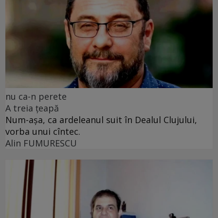
nu ca-n perete
A treia țeapă
Num-așa, ca ardeleanul suit în Dealul Clujului,
vorba unui cîntec.
Alin FUMURESCU