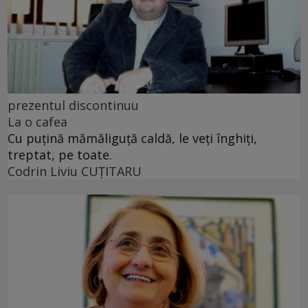
prezentul discontinuu
La o cafea
Cu puţină mămăliguţă caldă, le veţi înghiţi,
treptat, pe toate.
Codrin Liviu CUŢITARU