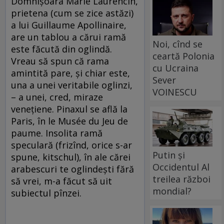
Domnişoara Marie Laurencin,
prietena (cum se zice astăzi)
a lui Guillaume Apollinaire,
are un tablou a cărui ramă
Noi, cînd se
este făcută din oglindă.
ceartă Polonia
Vreau să spun că rama
cu Ucraina
amintită pare, şi chiar este,
Sever
una a unei veritabile oglinzi,
VOINESCU
– a unei, cred, miraze
veneţiene. Pinaxul se află la
Paris, în le Musée du Jeu de
paume. Insolita ramă
speculară (frizînd, orice s-ar
Putin și
spune, kitschul), în ale cărei
Occidentul Al
arabescuri te oglindeşti fără
treilea război
să vrei, m-a făcut să uit
mondial?
subiectul pînzei.