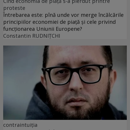
Cînd economia de piață s-a pierdut printre
proteste
Întrebarea este: pînă unde vor merge încălcările
principiilor economiei de piață și cele privind
funcționarea Uniunii Europene?
Constantin RUDNIŢCHI
contraintuiția