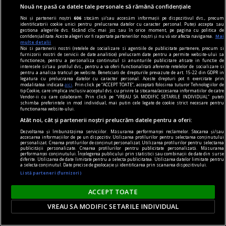
Nouă ne pasă ca datele tale personale să rămână confidențiale
Noi și partenerii noștri
606
stocăm și/sau accesăm informații pe dispozitivul dvs., precum
identificatorii cookie unici pentru prelucrarea datelor cu caracter personal. Puteți accepta sau
gestiona alegerile dvs. făcând clic mai jos sau în orice moment, pe pagina cu politica de
confidențialitate. Aceste alegeri vor fi raportate partenerilor noștri și nu vă vor afecta navigarea.
Mai
multe detalii
Noi si partenerii nostri (retelele de socializare si agentiile de publicitate partenere, precum si
furnizorii nostri de servicii de date analitice) prelucram date pentru a permite website-ului sa
functioneze, pentru a personaliza continutul si anunturile publicitare afisate in functie de
interesele si/sau profilul dvs., pentru a va oferi functionalitati aferente retelelor de socializare si
pentru a analiza traficul pe website. Beneficiati de drepturile prevazute de art. 15-22 din GDPR in
legatura cu prelucrarea datelor cu caracter personal. Aceste drepturi pot fi exercitate prin
modalitatea indicata
aici
. Prin click pe “ACCEPT TOATE”, acceptati folosirea tuturor Tehnologiilor de
tip Cookie, care implica inclusiv acceptul dvs. cu privire la stocarea/accesarea informatiilor de catre
Vendor-ii cu care colaboram. Prin click pe “VREAU SA MODIFIC SETARILE INDIVIDUAL” puteti
„Vinerea Mare” pentru economia României.
schimba preferintele in mod individual, mai putin cele legate de cookie strict necesare pentru
functionarea website-ului.
Avertismentul lui Adrian Negrescu înaintea
Atât noi, cât și partenerii noștri prelucrăm datele pentru a oferi:
deciziei Moody’s
Dezvoltarea și îmbunătățirea serviciilor. Măsurarea performanței reclamelor. Stocarea și/sau
accesarea informațiilor de pe un dispozitiv. Utilizarea profilurilor pentru selectarea conținutului
Consultantul economic Adrian Negrescu a
personalizat. Crearea profilurilor de conținut personalizat. Utilizarea profilurilor pentru selectarea
publicității personalizate. Crearea profilurilor pentru publicitate personalizată. Măsurarea
avertizat vineri că o eventuală retrogradare a
performanței conținutului. Înțelegerea publicului prin statistici sau combinații de date din surse
diferite. Utilizarea de date limitate pentru a selecta publicitatea. Utilizarea datelor limitate pentru
României de către Moody’s nu ar însemna
a selecta conținutul. Date precise de geolocație și identificarea prin scanarea dispozitivului.
Listă parteneri (furnizori)
automat intrarea în categoria „junk”, însă ar face
decisivă evaluarea S&P din 2 octombrie pentru
ACCEPT TOATE
menținerea ratingului investment grade.
VREAU SA MODIFIC SETARILE INDIVIDUAL