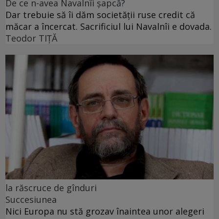
De ce n-avea Navalnîi șapcă?
Dar trebuie să îi dăm societății ruse credit că
măcar a încercat. Sacrificiul lui Navalnîi e dovada.
Teodor TIŢĂ
la răscruce de gînduri
Succesiunea
Nici Europa nu stă grozav înaintea unor alegeri