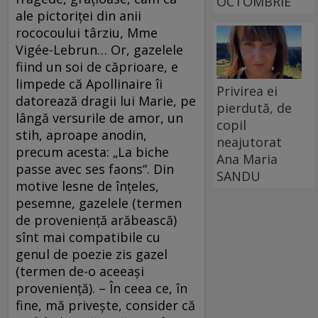
OCTOMBRIE
ale pictoriţei din anii
rococoului târziu, Mme
Vigée-Lebrun… Or, gazelele
fiind un soi de căprioare, e
limpede că Apollinaire îi
Privirea ei
datorează dragii lui Marie, pe
pierdută, de
lângă versurile de amor, un
copil
stih, aproape anodin,
neajutorat
precum acesta: „La biche
Ana Maria
passe avec ses faons“. Din
SANDU
motive lesne de înţeles,
pesemne, gazelele (termen
de provenienţă arăbească)
sînt mai compatibile cu
genul de poezie zis gazel
(termen de-o aceeaşi
provenienţă). – În ceea ce, în
fine, mă priveşte, consider că