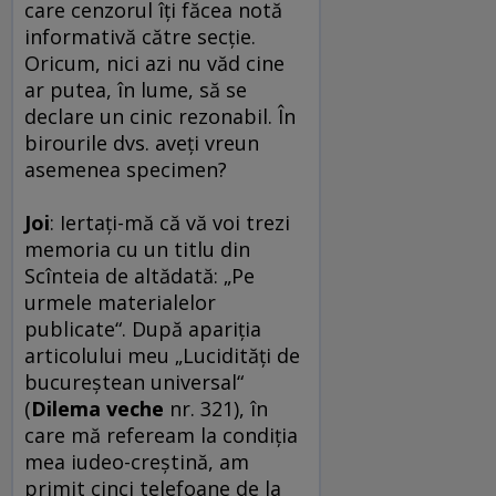
care cenzorul îţi făcea notă
informativă către secţie.
Oricum, nici azi nu văd cine
ar putea, în lume, să se
declare un cinic rezonabil. În
birourile dvs. aveţi vreun
asemenea specimen?
Joi
: Iertaţi-mă că vă voi trezi
memoria cu un titlu din
Scînteia de altădată: „Pe
urmele materialelor
publicate“. După apariţia
articolului meu „Lucidităţi de
bucureştean universal“
(
Dilema veche
nr. 321), în
care mă refeream la condiţia
mea iudeo-creştină, am
primit cinci telefoane de la