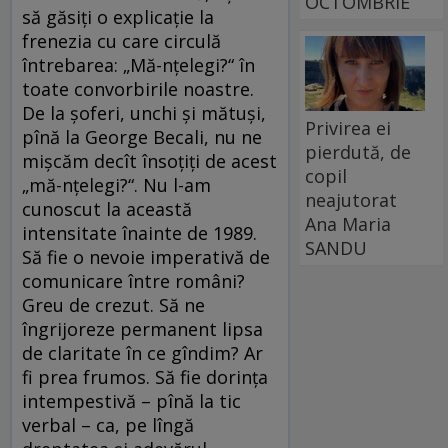
OCTOMBRIE
să găsiţi o explicaţie la
frenezia cu care circulă
întrebarea: „Mă-nţelegi?“ în
toate convorbirile noastre.
De la şoferi, unchi şi mătuşi,
Privirea ei
pînă la George Becali, nu ne
pierdută, de
mişcăm decît însoţiţi de acest
copil
„mă-nţelegi?“. Nu l-am
neajutorat
cunoscut la această
Ana Maria
intensitate înainte de 1989.
SANDU
Să fie o nevoie imperativă de
comunicare între români?
Greu de crezut. Să ne
îngrijoreze permanent lipsa
de claritate în ce gîndim? Ar
fi prea frumos. Să fie dorinţa
intempestivă – pînă la tic
verbal – ca, pe lîngă