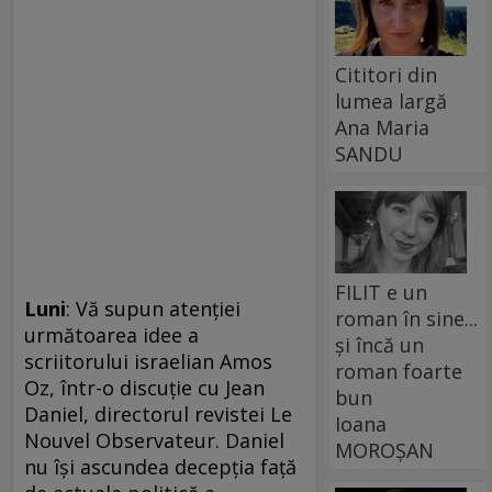
Cititori din
lumea largă
Ana Maria
SANDU
FILIT e un
Lun
i
: Vă supun atenţiei
roman în sine...
următoarea idee a
și încă un
scriitorului israelian Amos
roman foarte
Oz, într-o discuţie cu Jean
bun
Daniel, directorul revistei Le
Ioana
Nouvel Observateur. Daniel
MOROȘAN
nu îşi ascundea decepţia faţă