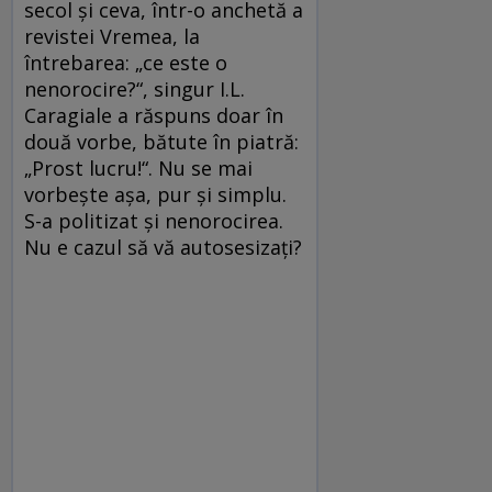
secol şi ceva, într-o anchetă a
revistei Vremea, la
întrebarea: „ce este o
nenorocire?“, singur I.L.
Caragiale a răspuns doar în
două vorbe, bătute în piatră:
„Prost lucru!“. Nu se mai
vorbeşte aşa, pur şi simplu.
S-a politizat şi nenorocirea.
Nu e cazul să vă autosesizaţi?