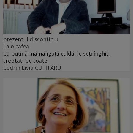
prezentul discontinuu
La o cafea
Cu puţină mămăliguţă caldă, le veţi înghiţi,
treptat, pe toate.
Codrin Liviu CUŢITARU