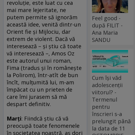
revoluţie, este luat cu cea
mai mare lejeritate, ne
putem permite să ignorăm
Feel good -
această idee, venită dintr-un
după FILIT -
Orient fie şi Mijlociu, dar
Ana Maria
extrem de violent. Dacă vă
SANDU
interesează – şi ştiu că toate
vă interesează –, Amos Oz
este autorul unui roman,
Fima (tradus şi în româneşte
la Polirom), într-atît de bun
Cum își văd
încît, mulţumită lui, m-am
adolescenții
împăcat cu un prieten de
viitorul? -
care îmi jurasem să mă
Termenul
despart definitiv.
pentru
înscrieri s-a
Marţi
: Fiindcă ştiu că vă
prelungit până
preocupă toate fenomenele
la data de 11
în societatea noastră, aş dori