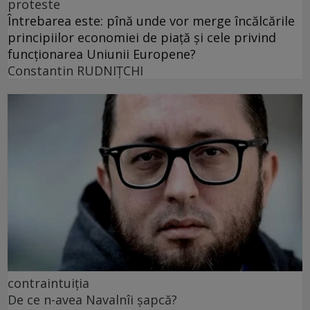
proteste
Întrebarea este: pînă unde vor merge încălcările
principiilor economiei de piață și cele privind
funcționarea Uniunii Europene?
Constantin RUDNIŢCHI
contraintuiția
De ce n-avea Navalnîi șapcă?