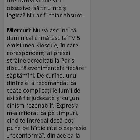
dreptatea şi adevărul
obsesive, să triumfe şi
logica? Nu ar fi chiar absurd.
Miercuri
: Nu vă ascund că
duminical urmăresc la TV 5
emisiunea Kiosque, în care
corespondenţi ai presei
străine acreditaţi la Paris
discută evenimentele fiecărei
săptămîni. De curînd, unul
dintre ei a recomandat ca
toate complicaţiile lumii de
azi să fie judecate şi cu „un
cinism rezonabil“. Expresia
m-a înfiorat ca pe timpuri,
cînd te întrebai dacă poţi
pune pe hîrtie cîte o expresie
„neconformă“, din acelea la