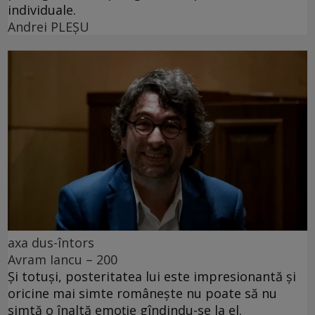
individuale.
Andrei PLEŞU
axa dus-întors
Avram Iancu – 200
Și totuși, posteritatea lui este impresionantă și
oricine mai simte românește nu poate să nu
simtă o înaltă emoție gîndindu-se la el.