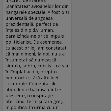
discret, de starea şi
„sănătatea“ avioanelor lor din
hangarele speciale. A fost o zi
universală de angoasă
prezidenţială, perfect de
înţeles din p.d.v. uman,
paralizîndu-ne orice impuls
politicianist. De asemenea,
cu acest prilej, am constatat
că mai nimeni, la noi, nu s-a
încumetat să numească –
simplu, sobru, concis – ce s-a
întîmplat acolo, drept o
nenorocire, fără alte idei
colaterale. Comentariile
abundente balansau între
blestem şi conspiraţie,
aterizînd, ferm şi fără greş,
în politică. În urmă cu un