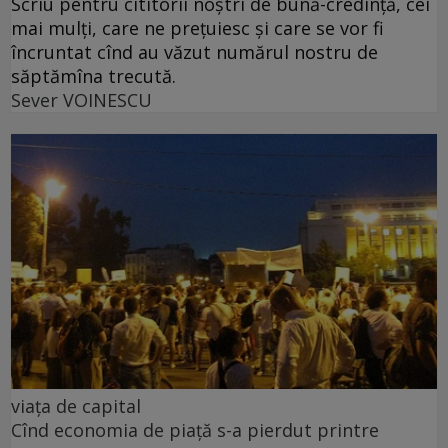
Scriu pentru cititorii noștri de bună-credință, cei
mai mulți, care ne prețuiesc și care se vor fi
încruntat cînd au văzut numărul nostru de
săptămîna trecută.
Sever VOINESCU
viața de capital
Cînd economia de piață s-a pierdut printre