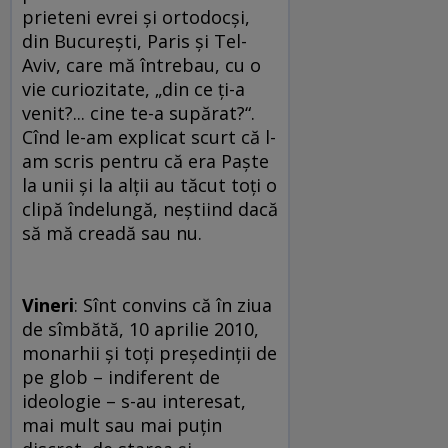
prieteni evrei şi ortodocşi,
din Bucureşti, Paris şi Tel-
Aviv, care mă întrebau, cu o
vie curiozitate, „din ce ţi-a
venit?... cine te-a supărat?“.
Cînd le-am explicat scurt că l-
am scris pentru că era Paşte
la unii şi la alţii au tăcut toţi o
clipă îndelungă, neştiind dacă
să mă creadă sau nu.
Vineri
: Sînt convins că în ziua
de sîmbătă, 10 aprilie 2010,
monarhii şi toţi preşedinţii de
pe glob – indiferent de
ideologie – s-au interesat,
mai mult sau mai puţin