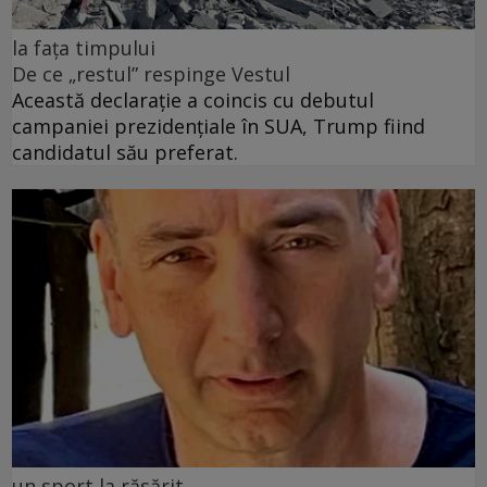
la fața timpului
De ce „restul” respinge Vestul
Această declarație a coincis cu debutul
campaniei prezidențiale în SUA, Trump fiind
candidatul său preferat.
un sport la răsărit