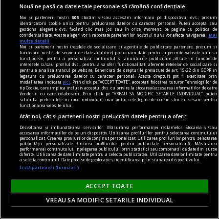
Nouă ne pasă ca datele tale personale să rămână confidențiale
Noi și partenerii noștri
606
stocăm și/sau accesăm informații pe dispozitivul dvs., precum
identificatorii cookie unici pentru prelucrarea datelor cu caracter personal. Puteți accepta sau
gestiona alegerile dvs. făcând clic mai jos sau în orice moment, pe pagina cu politica de
confidențialitate. Aceste alegeri vor fi raportate partenerilor noștri și nu vă vor afecta navigarea.
Mai
multe detalii
Noi si partenerii nostri (retelele de socializare si agentiile de publicitate partenere, precum si
furnizorii nostri de servicii de date analitice) prelucram date pentru a permite website-ului sa
functioneze, pentru a personaliza continutul si anunturile publicitare afisate in functie de
interesele si/sau profilul dvs., pentru a va oferi functionalitati aferente retelelor de socializare si
pentru a analiza traficul pe website. Beneficiati de drepturile prevazute de art. 15-22 din GDPR in
legatura cu prelucrarea datelor cu caracter personal. Aceste drepturi pot fi exercitate prin
modalitatea indicata
aici
. Prin click pe “ACCEPT TOATE”, acceptati folosirea tuturor Tehnologiilor de
tip Cookie, care implica inclusiv acceptul dvs. cu privire la stocarea/accesarea informatiilor de catre
Vendor-ii cu care colaboram. Prin click pe “VREAU SA MODIFIC SETARILE INDIVIDUAL” puteti
schimba preferintele in mod individual, mai putin cele legate de cookie strict necesare pentru
functionarea website-ului.
cuvinte nepotrivite
Atât noi, cât și partenerii noștri prelucrăm datele pentru a oferi:
Înscenări
Dezvoltarea și îmbunătățirea serviciilor. Măsurarea performanței reclamelor. Stocarea și/sau
accesarea informațiilor de pe un dispozitiv. Utilizarea profilurilor pentru selectarea conținutului
În lipsa exemplelor, utilizatorul obișnuit al
personalizat. Crearea profilurilor de conținut personalizat. Utilizarea profilurilor pentru selectarea
publicității personalizate. Crearea profilurilor pentru publicitate personalizată. Măsurarea
dicționarului nu poate fi sigur de excluderea unei
performanței conținutului. Înțelegerea publicului prin statistici sau combinații de date din surse
diferite. Utilizarea de date limitate pentru a selecta publicitatea. Utilizarea datelor limitate pentru
construcții.
a selecta conținutul. Date precise de geolocație și identificarea prin scanarea dispozitivului.
Listă parteneri (furnizori)
Rodica ZAFIU
ACCEPT TOATE
VREAU SA MODIFIC SETARILE INDIVIDUAL