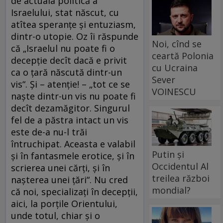
de actuala politică a
Israelului, stat născut, cu
atîtea speranţe şi entuziasm,
dintr-o utopie. Oz îi răspunde
Noi, cînd se
că „Israelul nu poate fi o
ceartă Polonia
decepţie decît dacă e privit
cu Ucraina
ca o ţară născută dintr-un
Sever
vis“. Şi – atenţie! – „tot ce se
VOINESCU
naşte dintr-un vis nu poate fi
decît dezamăgitor. Singurul
fel de a păstra intact un vis
este de-a nu-l trăi
întruchipat. Aceasta e valabil
Putin și
şi în fantasmele erotice, şi în
Occidentul Al
scrierea unei cărţi, şi în
treilea război
naşterea unei ţări“. Nu cred
mondial?
că noi, specializaţi în decepţii,
aici, la porţile Orientului,
unde totul, chiar şi o