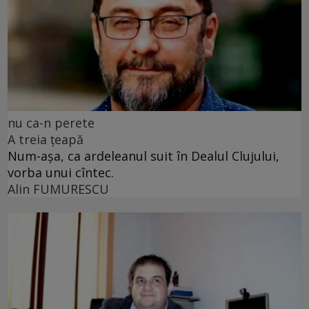
nu ca-n perete
A treia țeapă
Num-așa, ca ardeleanul suit în Dealul Clujului,
vorba unui cîntec.
Alin FUMURESCU