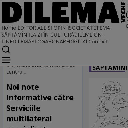
Home
EDITORIALE ȘI OPINII
SOCIETATE
TEMA
SĂPTĂMÎNII
LA ZI ÎN CULTURĂ
DILEME ON-
LINE
DILEMABLOG
ABONARE
DIGITAL
Contact
Home
CARICATU
EDITORIALE ȘI OPINII
Din vieaţa unui extremist de
SĂPTĂMÎNI
TÎLC SHOW
centru...
Noi note
informative către
Serviciile
multilateral