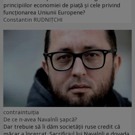
principiilor economiei de piață și cele privind
funcționarea Uniunii Europene?
Constantin RUDNIŢCHI
contraintuiția
De ce n-avea Navalnîi șapcă?
Dar trebuie să îi dăm societății ruse credit că
măcar a încercat. Sacrificiul lui Navalnîi e dovada.