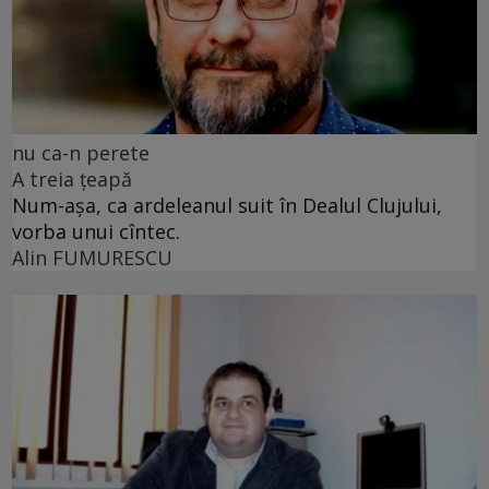
nu ca-n perete
A treia țeapă
Num-așa, ca ardeleanul suit în Dealul Clujului,
vorba unui cîntec.
Alin FUMURESCU