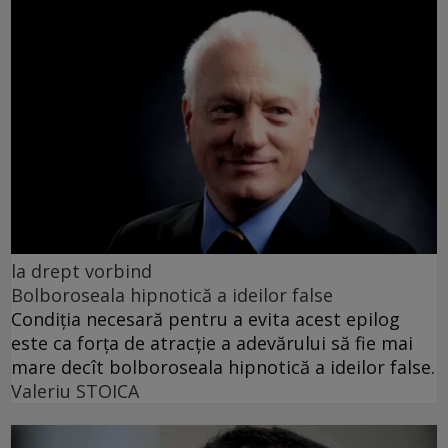
la drept vorbind
Bolboroseala hipnotică a ideilor false
Condiția necesară pentru a evita acest epilog
este ca forța de atracție a adevărului să fie mai
mare decît bolboroseala hipnotică a ideilor false.
Valeriu STOICA