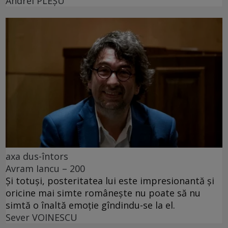
Andrei PLEŞU
axa dus-întors
Avram Iancu – 200
Și totuși, posteritatea lui este impresionantă și
oricine mai simte românește nu poate să nu
simtă o înaltă emoție gîndindu-se la el.
Sever VOINESCU