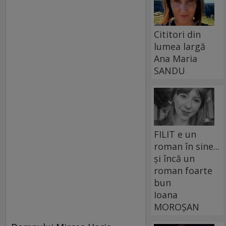
Cititori din
lumea largă
Ana Maria
SANDU
FILIT e un
roman în sine...
și încă un
roman foarte
bun
Ioana
MOROȘAN