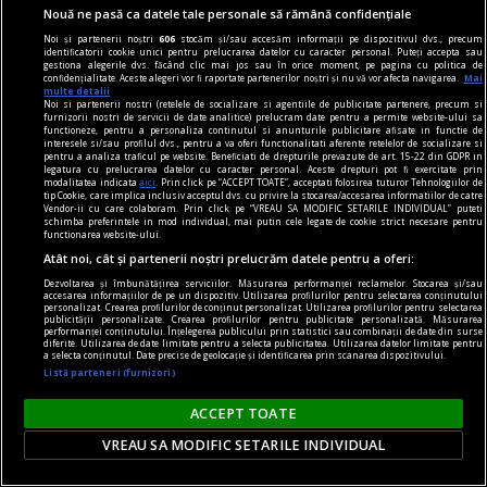
Nouă ne pasă ca datele tale personale să rămână confidențiale
Noi și partenerii noștri
606
stocăm și/sau accesăm informații pe dispozitivul dvs., precum
identificatorii cookie unici pentru prelucrarea datelor cu caracter personal. Puteți accepta sau
gestiona alegerile dvs. făcând clic mai jos sau în orice moment, pe pagina cu politica de
confidențialitate. Aceste alegeri vor fi raportate partenerilor noștri și nu vă vor afecta navigarea.
Mai
multe detalii
Noi si partenerii nostri (retelele de socializare si agentiile de publicitate partenere, precum si
furnizorii nostri de servicii de date analitice) prelucram date pentru a permite website-ului sa
functioneze, pentru a personaliza continutul si anunturile publicitare afisate in functie de
interesele si/sau profilul dvs., pentru a va oferi functionalitati aferente retelelor de socializare si
pentru a analiza traficul pe website. Beneficiati de drepturile prevazute de art. 15-22 din GDPR in
De ce își vinde Rusia aurul
legatura cu prelucrarea datelor cu caracter personal. Aceste drepturi pot fi exercitate prin
modalitatea indicata
aici
. Prin click pe “ACCEPT TOATE”, acceptati folosirea tuturor Tehnologiilor de
Rusia a devenit unul dintre cei mai mari
tip Cookie, care implica inclusiv acceptul dvs. cu privire la stocarea/accesarea informatiilor de catre
Vendor-ii cu care colaboram. Prin click pe “VREAU SA MODIFIC SETARILE INDIVIDUAL” puteti
vânzători de aur din lume. Măsura reprezintă o
schimba preferintele in mod individual, mai putin cele legate de cookie strict necesare pentru
functionarea website-ului.
încercare de a obține lichidități în contextul
Atât noi, cât și partenerii noștri prelucrăm datele pentru a oferi:
problemelor bugetare, însă nu indică neapărat o
Dezvoltarea și îmbunătățirea serviciilor. Măsurarea performanței reclamelor. Stocarea și/sau
criză financiară iminentă.
accesarea informațiilor de pe un dispozitiv. Utilizarea profilurilor pentru selectarea conținutului
personalizat. Crearea profilurilor de conținut personalizat. Utilizarea profilurilor pentru selectarea
publicității personalizate. Crearea profilurilor pentru publicitate personalizată. Măsurarea
performanței conținutului. Înțelegerea publicului prin statistici sau combinații de date din surse
diferite. Utilizarea de date limitate pentru a selecta publicitatea. Utilizarea datelor limitate pentru
a selecta conținutul. Date precise de geolocație și identificarea prin scanarea dispozitivului.
Listă parteneri (furnizori)
ACCEPT TOATE
VREAU SA MODIFIC SETARILE INDIVIDUAL