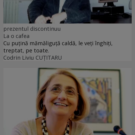
prezentul discontinuu
La o cafea
Cu puţină mămăliguţă caldă, le veţi înghiţi,
treptat, pe toate.
Codrin Liviu CUŢITARU