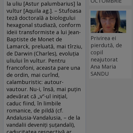
OCTOMBRIE
la uliu [Astur palumbarius] la
vultur [Aquila ag.]. – Stufoasa
teză doctorală a biologului
hexagonal studiază, conform
ideii transformiste a lui Jean-
Privirea ei
Baptiste de Monet de
pierdută, de
Lamarck, preluată, mai tîrziu,
copil
de Darwin (Charles), evoluţia
neajutorat
uliului în vultur. Pentru
Ana Maria
francofoni, aceasta pare una
SANDU
de ordin, mai curînd,
calamburistic: autour-
vautour. Nu-i, însă, mai puţin
adevărat că „v“-ul iniţial,
caduc fiind, în limbile
romanice, de pildă (cf.
Andalusia-Vandalusia, – de la
vandalii deveniţi şuţandali),
caducitatea respectivă ar