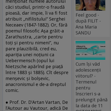
menţionat numele autorului
căci studiul, printr-o fraudă
pioasă, dar impie, îi va fi fost
Feel good -
atribuit „nifilistului“ Serghei
după FILIT -
Neceaev (1847-1882). Or, fără
Ana Maria
poemul filosofic Aşa grăit-a
SANDU
Zarathustra, „carte pentru
toţi şi pentru nimeni“, nu
pare plauzibilă, cred eu,
apariţia unei noţiuni ca
Uebermensch (opul lui
Cum își văd
Nietzsche apărînd pe piaţă
adolescenții
între 1883 şi 1885). Cît despre
viitorul? -
menşevic şi bolşevic,
Termenul
anacronismul e de-a dreptul
pentru
comic.
înscrieri s-a
prelungit până
● Prof. Dr. D’Artan Vartan, De
la data de 11
l’Autour au Vautour, adică De