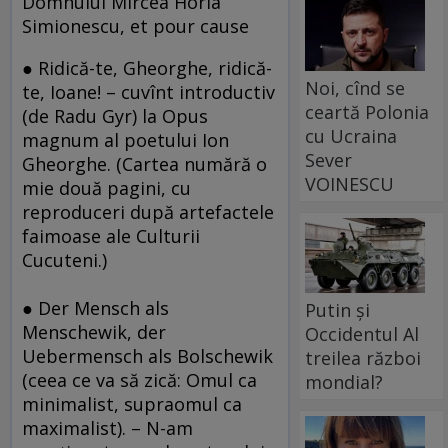
Domnului Mircea Horia
Simionescu, et pour cause
● Ridică-te, Gheorghe, ridică-
Noi, cînd se
te, Ioane! – cuvînt introductiv
ceartă Polonia
(de Radu Gyr) la Opus
cu Ucraina
magnum al poetului Ion
Sever
Gheorghe. (Cartea numără o
VOINESCU
mie două pagini, cu
reproduceri după artefactele
faimoase ale Culturii
Cucuteni.)
● Der Mensch als
Putin și
Menschewik, der
Occidentul Al
Uebermensch als Bolschewik
treilea război
(ceea ce va să zică: Omul ca
mondial?
minimalist, supraomul ca
maximalist). – N-am