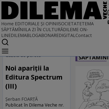
Home
EDITORIALE ȘI OPINII
SOCIETATE
TEMA
SĂPTĂMÎNII
LA ZI ÎN CULTURĂ
DILEME ON-
LINE
DILEMABLOG
ABONARE
DIGITAL
Contact
Home
CARICATU
EDITORIALE ȘI OPINII
Gazela de perete
SĂPTĂMÎNI
TÎLC SHOW
Noi apariţii la
Editura Spectrum
(III)
Şerban FOARŢĂ
Publicat în Dilema Veche nr.