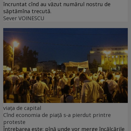
încruntat cînd au văzut numărul nostru de
săptămîna trecută.
Sever VOINESCU
viața de capital
Cînd economia de piață s-a pierdut printre
proteste
Întrebarea este: pînă unde vor merge încălcările