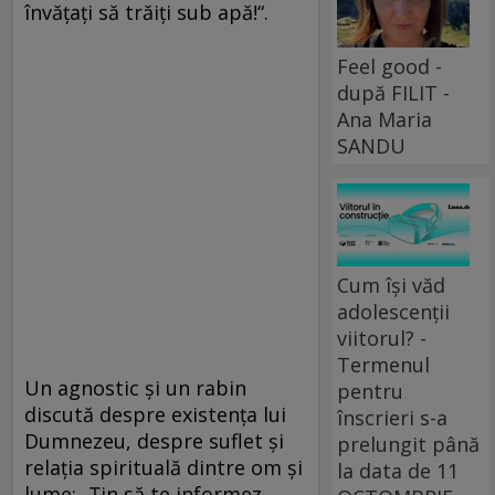
învăţaţi să trăiţi sub apă!“.
Feel good -
după FILIT -
Ana Maria
SANDU
Cum își văd
adolescenții
viitorul? -
Termenul
Un agnostic şi un rabin
pentru
discută despre existenţa lui
înscrieri s-a
Dumnezeu, despre suflet şi
prelungit până
relaţia spirituală dintre om şi
la data de 11
lume: „Ţin să te informez,