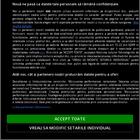
Nouă ne pasă ca datele tale personale să rămână confidențiale
prezentul discontinuu
Noi și partenerii noștri
606
stocăm și/sau accesăm informații pe dispozitivul dvs., precum
identificatorii cookie unici pentru prelucrarea datelor cu caracter personal. Puteți accepta sau
Misterul voiniciei
gestiona alegerile dvs. făcând clic mai jos sau în orice moment, pe pagina cu politica de
confidențialitate. Aceste alegeri vor fi raportate partenerilor noștri și nu vă vor afecta navigarea.
Mai
„Strîmbă-Lemne” nu are, după cum se vede, o
multe detalii
Noi si partenerii nostri (retelele de socializare si agentiile de publicitate partenere, precum si
tipologie fixă, el variind imagistic în funcţie de
furnizorii nostri de servicii de date analitice) prelucram date pentru a permite website-ului sa
functioneze, pentru a personaliza continutul si anunturile publicitare afisate in functie de
marotele fiecărei generaţii.
interesele si/sau profilul dvs., pentru a va oferi functionalitati aferente retelelor de socializare si
pentru a analiza traficul pe website. Beneficiati de drepturile prevazute de art. 15-22 din GDPR in
Codrin Liviu CUŢITARU
legatura cu prelucrarea datelor cu caracter personal. Aceste drepturi pot fi exercitate prin
modalitatea indicata
aici
. Prin click pe “ACCEPT TOATE”, acceptati folosirea tuturor Tehnologiilor de
tip Cookie, care implica inclusiv acceptul dvs. cu privire la stocarea/accesarea informatiilor de catre
Vendor-ii cu care colaboram. Prin click pe “VREAU SA MODIFIC SETARILE INDIVIDUAL” puteti
schimba preferintele in mod individual, mai putin cele legate de cookie strict necesare pentru
functionarea website-ului.
Atât noi, cât și partenerii noștri prelucrăm datele pentru a oferi:
Dezvoltarea și îmbunătățirea serviciilor. Măsurarea performanței reclamelor. Stocarea și/sau
accesarea informațiilor de pe un dispozitiv. Utilizarea profilurilor pentru selectarea conținutului
personalizat. Crearea profilurilor de conținut personalizat. Utilizarea profilurilor pentru selectarea
publicității personalizate. Crearea profilurilor pentru publicitate personalizată. Măsurarea
performanței conținutului. Înțelegerea publicului prin statistici sau combinații de date din surse
diferite. Utilizarea de date limitate pentru a selecta publicitatea. Utilizarea datelor limitate pentru
a selecta conținutul. Date precise de geolocație și identificarea prin scanarea dispozitivului.
Listă parteneri (furnizori)
ACCEPT TOATE
VREAU SA MODIFIC SETARILE INDIVIDUAL