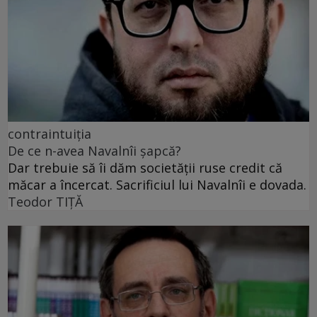
contraintuiția
De ce n-avea Navalnîi șapcă?
Dar trebuie să îi dăm societății ruse credit că
măcar a încercat. Sacrificiul lui Navalnîi e dovada.
Teodor TIŢĂ