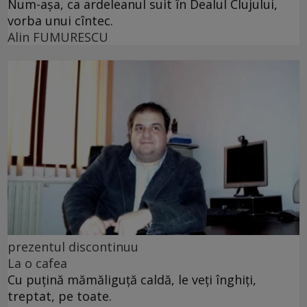
Num-așa, ca ardeleanul suit în Dealul Clujului,
vorba unui cîntec.
Alin FUMURESCU
prezentul discontinuu
La o cafea
Cu puţină mămăliguţă caldă, le veţi înghiţi,
treptat, pe toate.