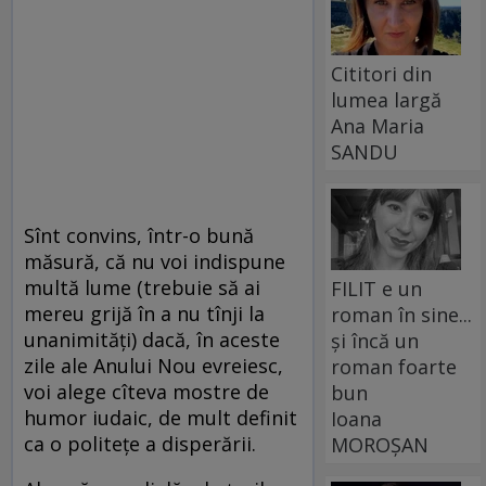
Cititori din
lumea largă
Ana Maria
SANDU
Sînt convins, într-o bună
măsură, că nu voi indispune
multă lume (trebuie să ai
FILIT e un
mereu grijă în a nu tînji la
roman în sine...
unanimităţi) dacă, în aceste
și încă un
zile ale Anului Nou evreiesc,
roman foarte
voi alege cîteva mostre de
bun
humor iudaic, de mult definit
Ioana
ca o politeţe a disperării.
MOROȘAN