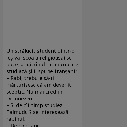
Un strălucit student dintr-o
ieşiva (şcoală religioasă) se
duce la bătrînul rabin cu care
studiază şi îi spune tranşant:
– Rabi, trebuie să-ţi
mărturisesc că am devenit
sceptic. Nu mai cred în
Dumnezeu.
– Şi de cît timp studiezi
Talmudul? se interesează
rabinul.
– De cinci ani...