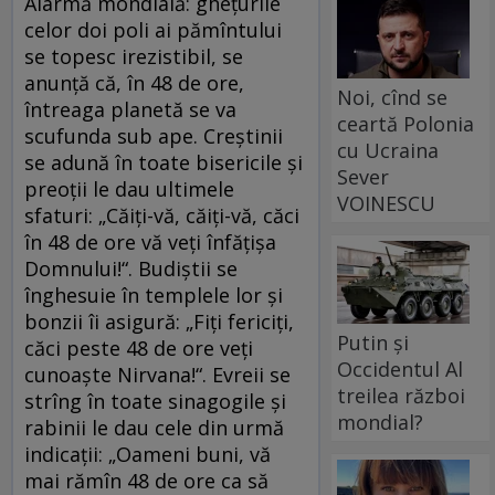
Alarmă mondială: gheţurile
celor doi poli ai pămîntului
se topesc irezistibil, se
anunţă că, în 48 de ore,
Noi, cînd se
întreaga planetă se va
ceartă Polonia
scufunda sub ape. Creştinii
cu Ucraina
se adună în toate bisericile şi
Sever
preoţii le dau ultimele
VOINESCU
sfaturi: „Căiţi-vă, căiţi-vă, căci
în 48 de ore vă veţi înfăţişa
Domnului!“. Budiştii se
înghesuie în templele lor şi
bonzii îi asigură: „Fiţi fericiţi,
Putin și
căci peste 48 de ore veţi
Occidentul Al
cunoaşte Nirvana!“. Evreii se
treilea război
strîng în toate sinagogile şi
mondial?
rabinii le dau cele din urmă
indicaţii: „Oameni buni, vă
mai rămîn 48 de ore ca să