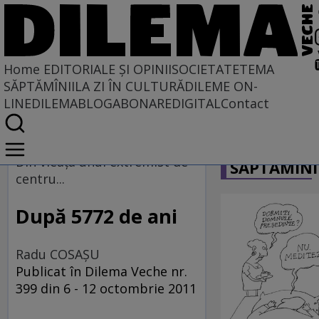
Home
EDITORIALE ȘI OPINII
SOCIETATE
TEMA
SĂPTĂMÎNII
LA ZI ÎN CULTURĂ
DILEME ON-
LINE
DILEMABLOG
ABONARE
DIGITAL
Contact
Home
CARICATU
EDITORIALE ȘI OPINII
Din vieaţa unui extremist de
SĂPTĂMÎNI
TÎLC SHOW
centru...
După 5772 de ani
Radu COSAŞU
Publicat în Dilema Veche nr.
399 din 6 - 12 octombrie 2011