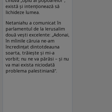
cîndva „opiu al popoarelor“,
există şi intenţionează să
lichideze lumea.
Netaniahu a comunicat în
parlamentul de la Ierusalim
două veşti excelente: „Adonai,
în mîinile căruia ne-am
încredinţat dintotdeauna
soarta, trăieşte şi mi-a
vorbit; nu ne va părăsi – şi nu
va mai exista niciodată
problema palestiniană“.