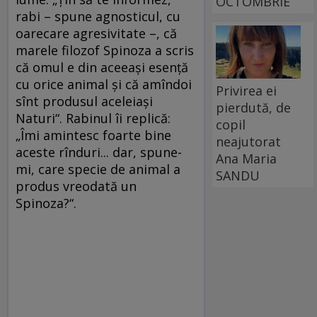
OCTOMBRIE
rabi – spune agnosticul, cu
oarecare agresivitate –, că
marele filozof Spinoza a scris
că omul e din aceeaşi esenţă
cu orice animal şi că amîndoi
Privirea ei
sînt produsul aceleiaşi
pierdută, de
Naturi“. Rabinul îi replică:
copil
„Îmi amintesc foarte bine
neajutorat
aceste rînduri... dar, spune-
Ana Maria
mi, care specie de animal a
SANDU
produs vreodată un
Spinoza?“.