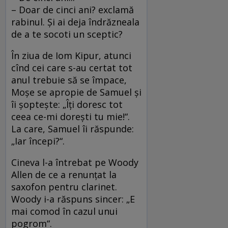
– Doar de cinci ani? exclamă
rabinul. Şi ai deja îndrăzneala
de a te socoti un sceptic?
În ziua de Iom Kipur, atunci
cînd cei care s-au certat tot
anul trebuie să se împace,
Moşe se apropie de Samuel şi
îi şopteşte: „Îţi doresc tot
ceea ce-mi doreşti tu mie!“.
La care, Samuel îi răspunde:
„Iar începi?“.
Cineva l-a întrebat pe Woody
Allen de ce a renunţat la
saxofon pentru clarinet.
Woody i-a răspuns sincer: „E
mai comod în cazul unui
pogrom“.