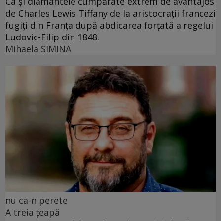
Ca și diamantele cumpărate extrem de avantajos
de Charles Lewis Tiffany de la aristocrații francezi
fugiți din Franța după abdicarea forțată a regelui
Ludovic-Filip din 1848.
Mihaela SIMINA
nu ca-n perete
A treia țeapă