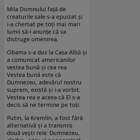
Mila Domnului faţă de
creaturile sale s-a epuizat şi
i-a chemat pe toţi mai mari
lumii să-i anunţe că va
distruge omenirea.
Obama s-a dus la Casa Albă şi
a comunicat americanilor
vestea bună şi cea rea.
Vestea bună este că
Dumnezeu, adevărul nostru
suprem, există şi i-a vorbit.
Vestea rea e aceea că El s-a
decis să ne termine pe toţi.
Putin, la Kremlin, a fost fără
alternativă şi a transmis
două veşti rele: Dumnezeu,