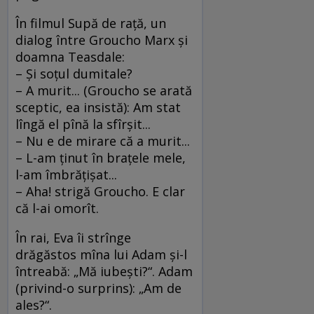
În filmul Supă de raţă, un
dialog între Groucho Marx şi
doamna Teasdale:
– Şi soţul dumitale?
– A murit... (Groucho se arată
sceptic, ea insistă): Am stat
lîngă el pînă la sfîrşit...
– Nu e de mirare că a murit...
– L-am ţinut în braţele mele,
l-am îmbrăţişat...
– Aha! strigă Groucho. E clar
că l-ai omorît.
În rai, Eva îi strînge
drăgăstos mîna lui Adam şi-l
întreabă: „Mă iubeşti?“. Adam
(privind-o surprins): „Am de
ales?“.