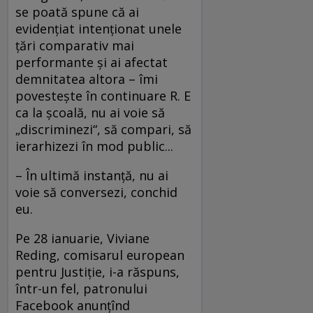
se poată spune că ai
evidenţiat intenţionat unele
ţări comparativ mai
performante şi ai afectat
demnitatea altora – îmi
povesteşte în continuare R. E
ca la şcoală, nu ai voie să
„discriminezi“, să compari, să
ierarhizezi în mod public...
– În ultimă instanţă, nu ai
voie să conversezi, conchid
eu.
Pe 28 ianuarie, Viviane
Reding, comisarul european
pentru Justiţie, i-a răspuns,
într-un fel, patronului
Facebook anunţînd