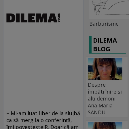
Barburisme
DILEMA
BLOG
Despre
îmbătrînire și
alți demoni
Ana Maria
SANDU
– Mi-am luat liber de la slujbă
ca să merg la o conferinţă,
îmi povesteşte R. Doar că am