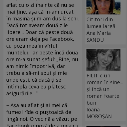
aflat cu o zi înainte că nu se
mai ţine, aşa că m-am urcat
în maşină şi m-am dus la schi.
Cititori din
Dacă tot aveam două zile
lumea largă
libere... Doar că peste două
Ana Maria
ore eram deja pe Facebook,
SANDU
cu poza mea în vîrful
muntelui, iar peste încă două
ore m-a sunat şeful: „Bine, nu
am nimic împotrivă, dar
trebuia să-mi spui şi mie
FILIT e un
unde eşti, că dacă ţi se
roman în sine...
întîmplă ceva eu plătesc
și încă un
asigurările...“
roman foarte
bun
– Aşa au aflat şi ai mei că
Ioana
fumez! rîde o puştoaică de
MOROȘAN
lîngă noi. O vecină a văzut pe
Facebook o poză de-a mea cu