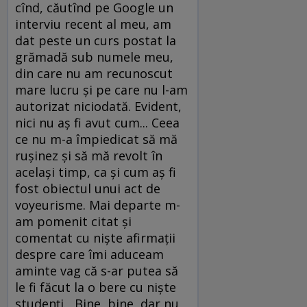
cînd, căutînd pe Google un
interviu recent al meu, am
dat peste un curs postat la
grămadă sub numele meu,
din care nu am recunoscut
mare lucru şi pe care nu l-am
autorizat niciodată. Evident,
nici nu aş fi avut cum... Ceea
ce nu m-a împiedicat să mă
ruşinez şi să mă revolt în
acelaşi timp, ca şi cum aş fi
fost obiectul unui act de
voyeurisme. Mai departe m-
am pomenit citat şi
comentat cu nişte afirmaţii
despre care îmi aduceam
aminte vag că s-ar putea să
le fi făcut la o bere cu nişte
studenţi. „Bine, bine, dar nu