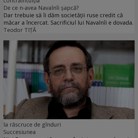
contraintuiția
De ce n-avea Navalnîi șapcă?
Dar trebuie să îi dăm societății ruse credit că
măcar a încercat. Sacrificiul lui Navalnîi e dovada.
Teodor TIŢĂ
la răscruce de gînduri
Succesiunea