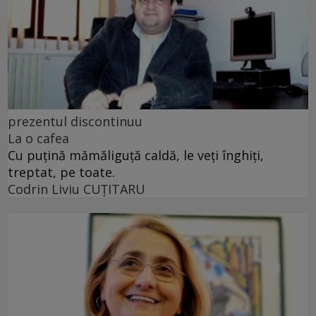
prezentul discontinuu
La o cafea
Cu puţină mămăliguţă caldă, le veţi înghiţi,
treptat, pe toate.
Codrin Liviu CUŢITARU