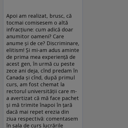
Apoi am realizat, brusc, că
tocmai comisesem o altă
infracţiune: cum adică doar
anumitor oameni? Care
anume şi de ce? Discriminare,
elitism! Şi mi-am adus aminte
de prima mea experienţă de
acest gen, în urmă cu peste
zece ani deja, cînd predam în
Canada şi cînd, după primul
curs, am fost chemat la
rectorul universităţii care m-
a avertizat că mă face pachet
şi mă trimite înapoi în ţară
dacă mai repet erezia din
ziua respectivă: comentasem
în sala de curs lucrările