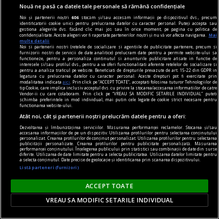
Nu cred în nici o campanie electorală construită
Nouă ne pasă ca datele tale personale să rămână confidențiale
pe negativitate, pe agresiune, pe obsesii strict
Noi și partenerii noștri
606
stocăm și/sau accesăm informații pe dispozitivul dvs., precum
identificatorii cookie unici pentru prelucrarea datelor cu caracter personal. Puteți accepta sau
individuale.
gestiona alegerile dvs. făcând clic mai jos sau în orice moment, pe pagina cu politica de
confidențialitate. Aceste alegeri vor fi raportate partenerilor noștri și nu vă vor afecta navigarea.
Mai
Andrei PLEŞU
multe detalii
Noi si partenerii nostri (retelele de socializare si agentiile de publicitate partenere, precum si
furnizorii nostri de servicii de date analitice) prelucram date pentru a permite website-ului sa
functioneze, pentru a personaliza continutul si anunturile publicitare afisate in functie de
interesele si/sau profilul dvs., pentru a va oferi functionalitati aferente retelelor de socializare si
pentru a analiza traficul pe website. Beneficiati de drepturile prevazute de art. 15-22 din GDPR in
legatura cu prelucrarea datelor cu caracter personal. Aceste drepturi pot fi exercitate prin
modalitatea indicata
aici
. Prin click pe “ACCEPT TOATE”, acceptati folosirea tuturor Tehnologiilor de
tip Cookie, care implica inclusiv acceptul dvs. cu privire la stocarea/accesarea informatiilor de catre
Vendor-ii cu care colaboram. Prin click pe “VREAU SA MODIFIC SETARILE INDIVIDUAL” puteti
schimba preferintele in mod individual, mai putin cele legate de cookie strict necesare pentru
functionarea website-ului.
Atât noi, cât și partenerii noștri prelucrăm datele pentru a oferi:
Dezvoltarea și îmbunătățirea serviciilor. Măsurarea performanței reclamelor. Stocarea și/sau
accesarea informațiilor de pe un dispozitiv. Utilizarea profilurilor pentru selectarea conținutului
personalizat. Crearea profilurilor de conținut personalizat. Utilizarea profilurilor pentru selectarea
publicității personalizate. Crearea profilurilor pentru publicitate personalizată. Măsurarea
performanței conținutului. Înțelegerea publicului prin statistici sau combinații de date din surse
diferite. Utilizarea de date limitate pentru a selecta publicitatea. Utilizarea datelor limitate pentru
a selecta conținutul. Date precise de geolocație și identificarea prin scanarea dispozitivului.
Listă parteneri (furnizori)
ACCEPT TOATE
axa dus-întors
Avram Iancu – 200
VREAU SA MODIFIC SETARILE INDIVIDUAL
Și totuși, posteritatea lui este impresionantă și