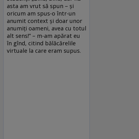
asta am vrut să spun – şi
oricum am spus-o într-un
anumit context şi doar unor
anumiţi oameni, avea cu totul
alt sens!“ – m-am apărat eu
în gînd, citind bălăcărelile
virtuale la care eram supus.