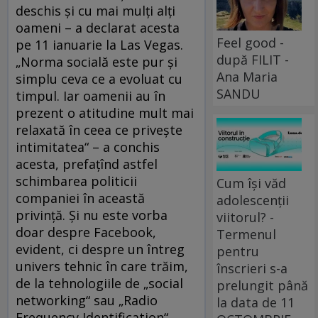
deschis şi cu mai mulţi alţi
oameni – a declarat acesta
Feel good -
pe 11 ianuarie la Las Vegas.
după FILIT -
„Norma socială este pur şi
Ana Maria
simplu ceva ce a evoluat cu
SANDU
timpul. Iar oamenii au în
prezent o atitudine mult mai
relaxată în ceea ce priveşte
intimitatea“ – a conchis
acesta, prefaţînd astfel
schimbarea politicii
Cum își văd
companiei în această
adolescenții
privinţă. Şi nu este vorba
viitorul? -
doar despre Facebook,
Termenul
evident, ci despre un întreg
pentru
univers tehnic în care trăim,
înscrieri s-a
de la tehnologiile de „social
prelungit până
networking“ sau „Radio
la data de 11
Frequency Identification“