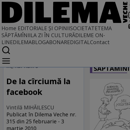
Home
EDITORIALE ȘI OPINII
SOCIETATE
TEMA
SĂPTĂMÎNII
LA ZI ÎN CULTURĂ
DILEME ON-
LINE
DILEMABLOG
ABONARE
DIGITAL
Contact
Home
CARICATU
EDITORIALE ȘI OPINII
...@hai-hui.ro
SĂPTĂMÎNI
TÎLC SHOW
De la cîrciumă la
facebook
Vintilă MIHĂILESCU
Publicat în Dilema Veche nr.
315 din 25 februarie - 3
martie 2010