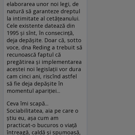
elaborarea unor noi legi, de
natură să garanteze dreptul
la intimitate al cetăţeanului.
Cele existente datează din
1995 şi sînt, în consecinţă,
deja depăşite. Doar că, sotto
voce, dna Reding a trebuit să
recunoască faptul că
pregătirea şi implementarea
acestei noi legislaţii vor dura
cam cinci ani, riscînd astfel
să fie deja depăşite în
momentul apariţiei...
Ceva îmi scapă...
Sociabilitatea, aia pe care o
ştiu eu, aşa cum am
practicat-o bucuros o viaţă
întreagă, caldă şi spumoasă,