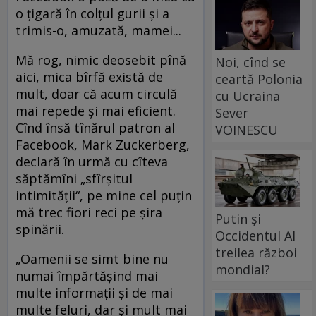
o ţigară în colţul gurii şi a
trimis-o, amuzată, mamei...
Mă rog, nimic deosebit pînă
Noi, cînd se
aici, mica bîrfă există de
ceartă Polonia
mult, doar că acum circulă
cu Ucraina
mai repede şi mai eficient.
Sever
Cînd însă tînărul patron al
VOINESCU
Facebook, Mark Zuckerberg,
declară în urmă cu cîteva
săptămîni „sfîrşitul
intimităţii“, pe mine cel puţin
mă trec fiori reci pe şira
Putin și
spinării.
Occidentul Al
treilea război
„Oamenii se simt bine nu
mondial?
numai împărtăşind mai
multe informaţii şi de mai
multe feluri, dar şi mult mai