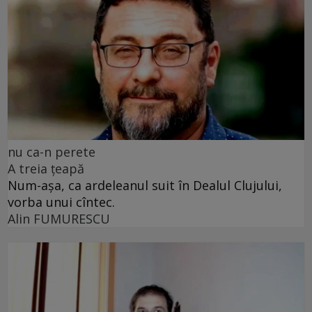
nu ca-n perete
A treia țeapă
Num-așa, ca ardeleanul suit în Dealul Clujului,
vorba unui cîntec.
Alin FUMURESCU