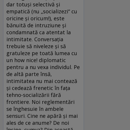
dar totuşi selectivă şi
empatică (nu „socializezi“ cu
oricine şi oricum!), este
bănuită de intruziune şi
condamnată ca atentat la
intimitate. Conversaţia
trebuie să niveleze şi să
gratuleze pe toată lumea cu
un how nice! diplomatic
pentru a nu vexa individul. Pe
de altă parte însă,
intimitatea nu mai contează
şi cedează frenetic în faţa
tehno-socializării fără
frontiere. Noi reglementări
se înghesuie în ambele
sensuri. Cine ne apără şi mai
ales de ce anume? De noi
înşine, cumva? Din această