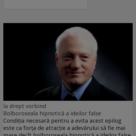
la drept vorbind
Bolboroseala hipnotică a ideilor false
Condiția necesară pentru a evita acest epilog
este ca forța de atracție a adevărului să fie mai
mare decît bolboroseala hipnotică a ideilor false.