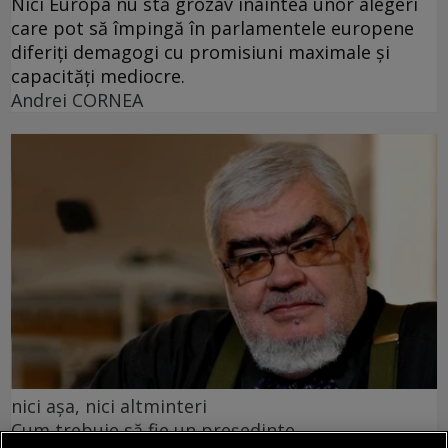
Nici Europa nu stă grozav înaintea unor alegeri
care pot să împingă în parlamentele europene
diferiți demagogi cu promisiuni maximale și
capacități mediocre.
Andrei CORNEA
nici așa, nici altminteri
Cum trebuie să fie un președinte