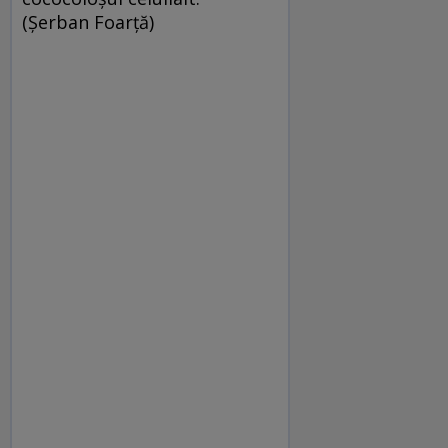
(Şerban Foarţă)