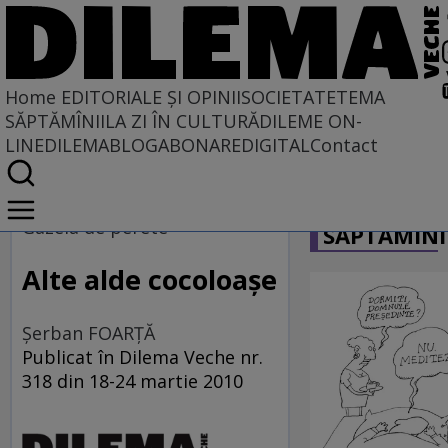
Home
EDITORIALE ȘI OPINII
SOCIETATE
TEMA
SĂPTĂMÎNII
LA ZI ÎN CULTURĂ
DILEME ON-
LINE
DILEMABLOG
ABONARE
DIGITAL
Contact
Home
CARICATU
EDITORIALE ȘI OPINII
Gazela de perete
SĂPTĂMÎNI
TÎLC SHOW
Alte alde cocoloaşe
Şerban FOARŢĂ
Publicat în Dilema Veche nr.
318 din 18-24 martie 2010