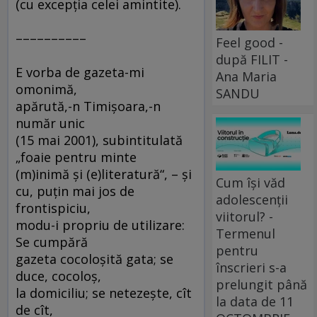
(cu excepţia celei amintite).
––––––––––
Feel good -
după FILIT -
E vorba de gazeta-mi
Ana Maria
omonimă,
SANDU
apărută,-n Timişoara,-n
număr unic
(15 mai 2001), subintitulată
„foaie pentru minte
(m)inimă şi (e)literatură“, – şi
Cum își văd
cu, puţin mai jos de
adolescenții
frontispiciu,
viitorul? -
modu-i propriu de utilizare:
Termenul
Se cumpără
pentru
gazeta cocoloşită gata; se
înscrieri s-a
duce, cocoloş,
prelungit până
la domiciliu; se netezeşte, cît
la data de 11
de cît,