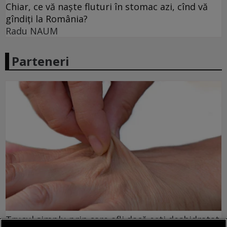
Chiar, ce vă naște fluturi în stomac azi, cînd vă
gîndiți la România?
Radu NAUM
Parteneri
Trucul simplu prin care afli dacă eşti deshidratat.