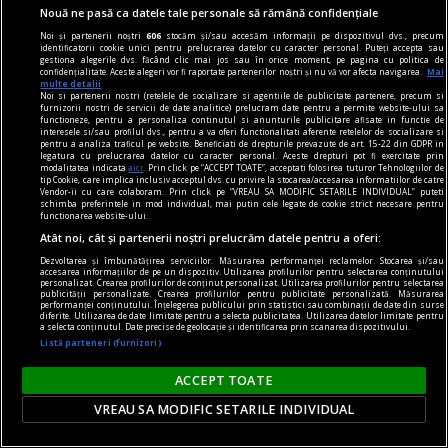
Medicul explică
Nouă ne pasă ca datele tale personale să rămână confidențiale
Organismul reacţionează în moduri diverse în
Noi și partenerii noștri
606
stocăm și/sau accesăm informații pe dispozitivul dvs., precum
identificatorii cookie unici pentru prelucrarea datelor cu caracter personal. Puteți accepta sau
momentul în care este deshidratat. Vara,
gestiona alegerile dvs. făcând clic mai jos sau în orice moment, pe pagina cu politica de
confidențialitate. Aceste alegeri vor fi raportate partenerilor noștri și nu vă vor afecta navigarea.
Mai
pericolul deshidratării este mai mare, din cauza
multe detalii
Noi si partenerii nostri (retelele de socializare si agentiile de publicitate partenere, precum si
căldurii şi a transpiraţiei mai abundente.
furnizorii nostri de servicii de date analitice) prelucram date pentru a permite website-ului sa
functioneze, pentru a personaliza continutul si anunturile publicitare afisate in functie de
interesele si/sau profilul dvs., pentru a va oferi functionalitati aferente retelelor de socializare si
pentru a analiza traficul pe website. Beneficiati de drepturile prevazute de art. 15-22 din GDPR in
legatura cu prelucrarea datelor cu caracter personal. Aceste drepturi pot fi exercitate prin
modalitatea indicata
aici
. Prin click pe “ACCEPT TOATE”, acceptati folosirea tuturor Tehnologiilor de
tip Cookie, care implica inclusiv acceptul dvs. cu privire la stocarea/accesarea informatiilor de catre
Vendor-ii cu care colaboram. Prin click pe “VREAU SA MODIFIC SETARILE INDIVIDUAL” puteti
schimba preferintele in mod individual, mai putin cele legate de cookie strict necesare pentru
functionarea website-ului.
Atât noi, cât și partenerii noștri prelucrăm datele pentru a oferi:
Dezvoltarea și îmbunătățirea serviciilor. Măsurarea performanței reclamelor. Stocarea și/sau
accesarea informațiilor de pe un dispozitiv. Utilizarea profilurilor pentru selectarea conținutului
personalizat. Crearea profilurilor de conținut personalizat. Utilizarea profilurilor pentru selectarea
publicității personalizate. Crearea profilurilor pentru publicitate personalizată. Măsurarea
performanței conținutului. Înțelegerea publicului prin statistici sau combinații de date din surse
diferite. Utilizarea de date limitate pentru a selecta publicitatea. Utilizarea datelor limitate pentru
a selecta conținutul. Date precise de geolocație și identificarea prin scanarea dispozitivului.
Listă parteneri (furnizori)
ACCEPT TOATE
Grecia, sub lupa autorităților. Ce descoperiri au
VREAU SA MODIFIC SETARILE INDIVIDUAL
fost făcute în stațiunile turistice