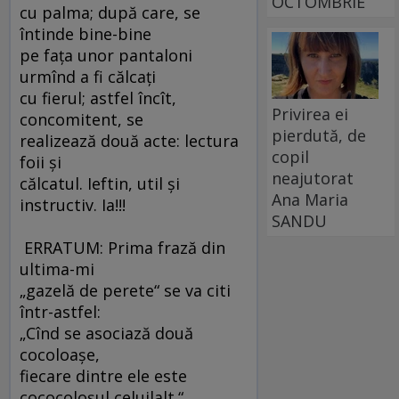
OCTOMBRIE
cu palma; după care, se
întinde bine-bine
pe faţa unor pantaloni
urmînd a fi călcaţi
cu fierul; astfel încît,
Privirea ei
concomitent, se
pierdută, de
realizează două acte: lectura
copil
foii şi
neajutorat
călcatul. Ieftin, util şi
Ana Maria
instructiv. Ia!!!
SANDU
ERRATUM: Prima frază din
ultima-mi
„gazelă de perete“ se va citi
într-astfel:
„Cînd se asociază două
cocoloaşe,
fiecare dintre ele este
cococoloşul celuilalt.“