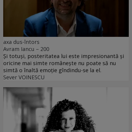
axa dus-întors
Avram Iancu – 200
Și totuși, posteritatea lui este impresionantă și
oricine mai simte românește nu poate să nu
simtă o înaltă emoție gîndindu-se la el.
Sever VOINESCU