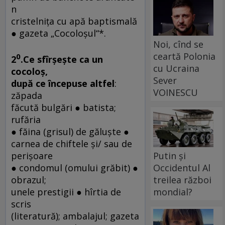
n
cristelniţa cu apă baptismală
● gazeta „Cocoloşul“*.
Noi, cînd se
ceartă Polonia
0
2
.Ce sfîrşeşte ca un
cu Ucraina
cocoloş,
Sever
după ce începuse altfel
:
VOINESCU
zăpada
făcută bulgări ● batista;
rufăria
● făina (grisul) de găluşte ●
carnea de chiftele şi/ sau de
Putin și
perişoare
Occidentul Al
● condomul (omului grăbit) ●
treilea război
obrazul;
mondial?
unele prestigii ● hîrtia de
scris
(literatură); ambalajul; gazeta