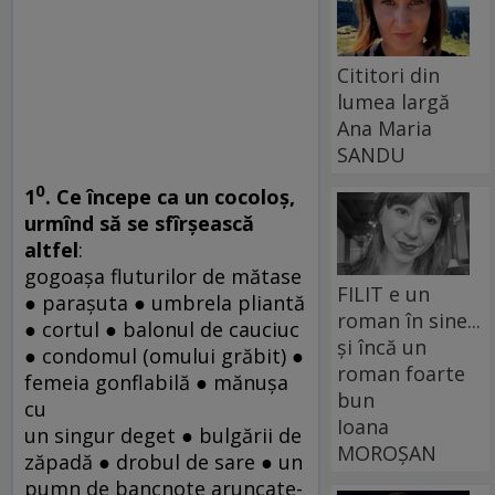
Cititori din
lumea largă
Ana Maria
SANDU
0
1
. Ce începe ca un cocoloş,
urmînd să se sfîrşească
altfel
:
gogoaşa fluturilor de mătase
FILIT e un
● paraşuta ● umbrela pliantă
roman în sine...
● cortul ● balonul de cauciuc
și încă un
● condomul (omului grăbit) ●
roman foarte
femeia gonflabilă ● mănuşa
bun
cu
Ioana
un singur deget ● bulgării de
MOROȘAN
zăpadă ● drobul de sare ● un
pumn de bancnote aruncate-