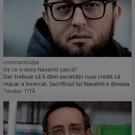
contraintuiția
De ce n-avea Navalnîi șapcă?
Dar trebuie să îi dăm societății ruse credit că
măcar a încercat. Sacrificiul lui Navalnîi e dovada.
Teodor TIŢĂ