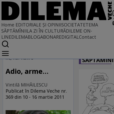
Home
EDITORIALE ȘI OPINII
SOCIETATE
TEMA
SĂPTĂMÎNII
LA ZI ÎN CULTURĂ
DILEME ON-
LINE
DILEMABLOG
ABONARE
DIGITAL
Contact
Home
CARICATU
EDITORIALE ȘI OPINII
...@hai-hui.ro
SĂPTĂMÎNI
TÎLC SHOW
Adio, arme...
Vintilă MIHĂILESCU
Publicat în Dilema Veche nr.
369 din 10 - 16 martie 2011