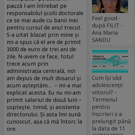
pauză l-am întrebat pe
responsabilul şcolii doctorale
Feel good -
ce se mai aude cu banii mei
după FILIT -
pentru cursul de anul trecut.
Ana Maria
S-a uitat blazat prin mine şi
SANDU
mi-a spus că el are de primit
3000 de euro de trei ani de
zile. N-avem ce face, totul
trece acum prin
administraţia centrală, noi
Cum își văd
am depus de mult dosarul şi
adolescenții
acum aşteptăm... – mi-a mai
viitorul? -
explicat acesta. Eu nu mi-am
Termenul
primit salariul de două luni –
pentru
şopteşte, timid, şi asistenta
înscrieri s-a
directorului. Şi asta îmi sună
prelungit până
cunoscut, aşa că mă întorc la
la data de 11
ore.