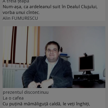
A treia țeapă
Num-așa, ca ardeleanul suit în Dealul Clujului,
vorba unui cîntec.
Alin FUMURESCU
prezentul discontinuu
La o cafea
Cu puţină mămăliguţă caldă, le veţi înghiţi,