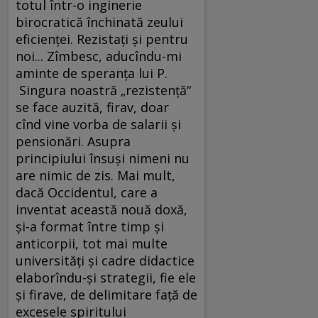
totul într-o inginerie
birocratică închinată zeului
eficienţei. Rezistaţi şi pentru
noi... Zîmbesc, aducîndu-mi
aminte de speranţa lui P.
Singura noastră „rezistenţă“
se face auzită, firav, doar
cînd vine vorba de salarii şi
pensionări. Asupra
principiului însuşi nimeni nu
are nimic de zis. Mai mult,
dacă Occidentul, care a
inventat această nouă doxă,
şi-a format între timp şi
anticorpii, tot mai multe
universităţi şi cadre didactice
elaborîndu-şi strategii, fie ele
şi firave, de delimitare faţă de
excesele spiritului