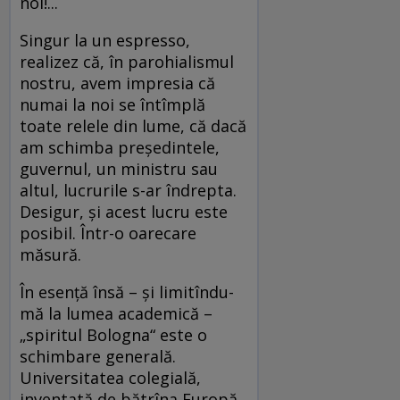
noi!...
Singur la un espresso,
realizez că, în parohialismul
nostru, avem impresia că
numai la noi se întîmplă
toate relele din lume, că dacă
am schimba preşedintele,
guvernul, un ministru sau
altul, lucrurile s-ar îndrepta.
Desigur, şi acest lucru este
posibil. Într-o oarecare
măsură.
În esenţă însă – şi limitîndu-
mă la lumea academică –
„spiritul Bologna“ este o
schimbare generală.
Universitatea colegială,
inventată de bătrîna Europă,