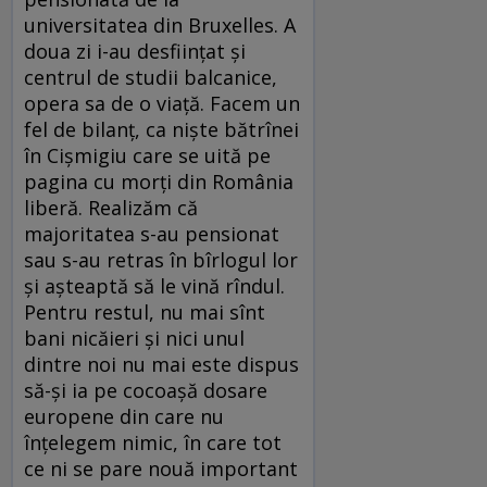
universitatea din Bruxelles. A
doua zi i-au desfiinţat şi
centrul de studii balcanice,
opera sa de o viaţă. Facem un
fel de bilanţ, ca nişte bătrînei
în Cişmigiu care se uită pe
pagina cu morţi din România
liberă. Realizăm că
majoritatea s-au pensionat
sau s-au retras în bîrlogul lor
şi aşteaptă să le vină rîndul.
Pentru restul, nu mai sînt
bani nicăieri şi nici unul
dintre noi nu mai este dispus
să-şi ia pe cocoaşă dosare
europene din care nu
înţelegem nimic, în care tot
ce ni se pare nouă important