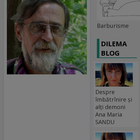
Barburisme
DILEMA
BLOG
Despre
îmbătrînire și
alți demoni
Ana Maria
SANDU