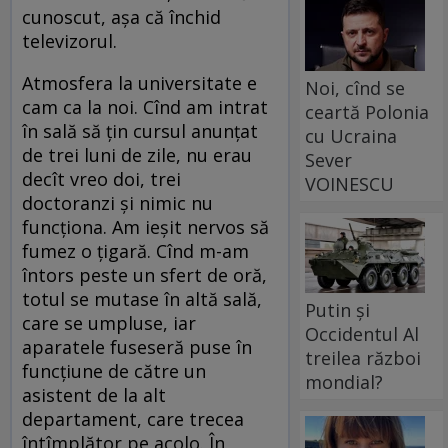
cunoscut, aşa că închid
televizorul.
Atmosfera la universitate e
Noi, cînd se
cam ca la noi. Cînd am intrat
ceartă Polonia
în sală să ţin cursul anunţat
cu Ucraina
de trei luni de zile, nu erau
Sever
decît vreo doi, trei
VOINESCU
doctoranzi şi nimic nu
funcţiona. Am ieşit nervos să
fumez o ţigară. Cînd m-am
întors peste un sfert de oră,
totul se mutase în altă sală,
Putin și
care se umpluse, iar
Occidentul Al
aparatele fuseseră puse în
treilea război
funcţiune de către un
mondial?
asistent de la alt
departament, care trecea
întîmplător pe acolo. În