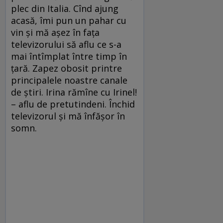
plec din Italia. Cînd ajung
acasă, îmi pun un pahar cu
vin şi mă aşez în faţa
televizorului să aflu ce s-a
mai întîmplat între timp în
ţară. Zapez obosit printre
principalele noastre canale
de ştiri. Irina rămîne cu Irinel!
– aflu de pretutindeni. Închid
televizorul şi mă înfăşor în
somn.