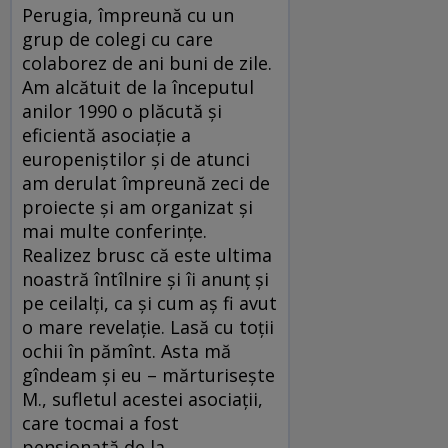
Perugia, împreună cu un
grup de colegi cu care
colaborez de ani buni de zile.
Am alcătuit de la începutul
anilor 1990 o plăcută şi
eficientă asociaţie a
europeniştilor şi de atunci
am derulat împreună zeci de
proiecte şi am organizat şi
mai multe conferinţe.
Realizez brusc că este ultima
noastră întîlnire şi îi anunţ şi
pe ceilalţi, ca şi cum aş fi avut
o mare revelaţie. Lasă cu toţii
ochii în pămînt. Asta mă
gîndeam şi eu – mărturiseşte
M., sufletul acestei asociaţii,
care tocmai a fost
pensionată de la