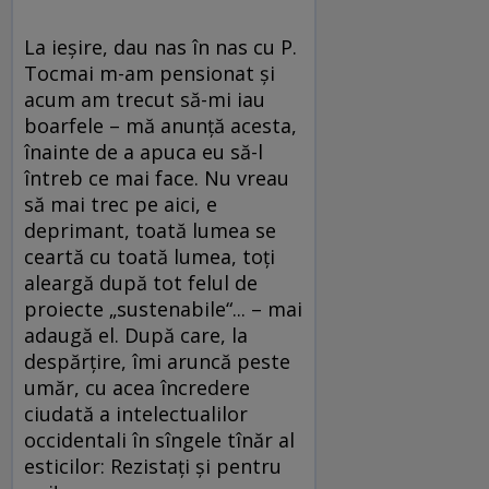
La ieşire, dau nas în nas cu P.
Tocmai m-am pensionat şi
acum am trecut să-mi iau
boarfele – mă anunţă acesta,
înainte de a apuca eu să-l
întreb ce mai face. Nu vreau
să mai trec pe aici, e
deprimant, toată lumea se
ceartă cu toată lumea, toţi
aleargă după tot felul de
proiecte „sustenabile“... – mai
adaugă el. După care, la
despărţire, îmi aruncă peste
umăr, cu acea încredere
ciudată a intelectualilor
occidentali în sîngele tînăr al
esticilor: Rezistaţi şi pentru