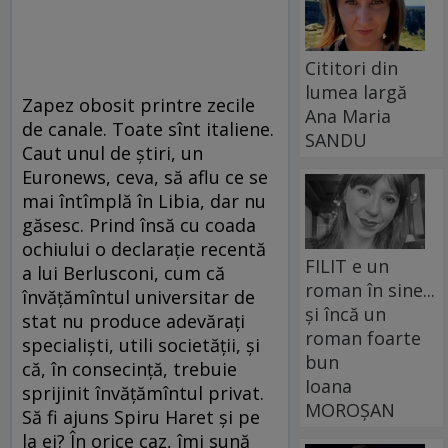
Cititori din
lumea largă
Zapez obosit printre zecile
Ana Maria
de canale. Toate sînt italiene.
SANDU
Caut unul de ştiri, un
Euronews, ceva, să aflu ce se
mai întîmplă în Libia, dar nu
găsesc. Prind însă cu coada
ochiului o declaraţie recentă
FILIT e un
a lui Berlusconi, cum că
roman în sine...
învăţămîntul universitar de
și încă un
stat nu produce adevăraţi
roman foarte
specialişti, utili societăţii, şi
bun
că, în consecinţă, trebuie
Ioana
sprijinit învăţămîntul privat.
MOROȘAN
Să fi ajuns Spiru Haret şi pe
la ei? În orice caz, îmi sună