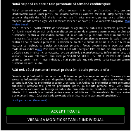
Nouă ne pasă ca datele tale personale să rămână confidențiale
Noi și partenerii noștri
606
stocăm și/sau accesăm informații pe dispozitivul dvs., precum
identificatorii cookie unici pentru prelucrarea datelor cu caracter personal. Puteți accepta sau
gestiona alegerile dvs. făcând clic mai jos sau în orice moment, pe pagina cu politica de
confidențialitate. Aceste alegeri vor fi raportate partenerilor noștri și nu vă vor afecta navigarea.
Mai
multe detalii
Noi si partenerii nostri (retelele de socializare si agentiile de publicitate partenere, precum si
furnizorii nostri de servicii de date analitice) prelucram date pentru a permite website-ului sa
functioneze, pentru a personaliza continutul si anunturile publicitare afisate in functie de
interesele si/sau profilul dvs., pentru a va oferi functionalitati aferente retelelor de socializare si
pentru a analiza traficul pe website. Beneficiati de drepturile prevazute de art. 15-22 din GDPR in
legatura cu prelucrarea datelor cu caracter personal. Aceste drepturi pot fi exercitate prin
la răscruce de gînduri
modalitatea indicata
aici
. Prin click pe “ACCEPT TOATE”, acceptati folosirea tuturor Tehnologiilor de
tip Cookie, care implica inclusiv acceptul dvs. cu privire la stocarea/accesarea informatiilor de catre
Succesiunea
Vendor-ii cu care colaboram. Prin click pe “VREAU SA MODIFIC SETARILE INDIVIDUAL” puteti
schimba preferintele in mod individual, mai putin cele legate de cookie strict necesare pentru
Nici Europa nu stă grozav înaintea unor alegeri
functionarea website-ului.
care pot să împingă în parlamentele europene
Atât noi, cât și partenerii noștri prelucrăm datele pentru a oferi:
diferiți demagogi cu promisiuni maximale și
Dezvoltarea și îmbunătățirea serviciilor. Măsurarea performanței reclamelor. Stocarea și/sau
accesarea informațiilor de pe un dispozitiv. Utilizarea profilurilor pentru selectarea conținutului
capacități mediocre.
personalizat. Crearea profilurilor de conținut personalizat. Utilizarea profilurilor pentru selectarea
publicității personalizate. Crearea profilurilor pentru publicitate personalizată. Măsurarea
Andrei CORNEA
performanței conținutului. Înțelegerea publicului prin statistici sau combinații de date din surse
diferite. Utilizarea de date limitate pentru a selecta publicitatea. Utilizarea datelor limitate pentru
a selecta conținutul. Date precise de geolocație și identificarea prin scanarea dispozitivului.
Listă parteneri (furnizori)
ACCEPT TOATE
VREAU SA MODIFIC SETARILE INDIVIDUAL