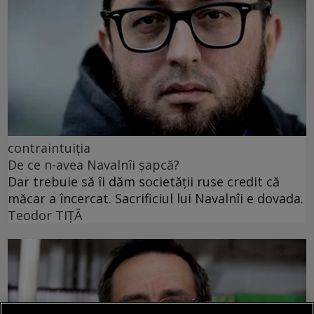
contraintuiția
De ce n-avea Navalnîi șapcă?
Dar trebuie să îi dăm societății ruse credit că
măcar a încercat. Sacrificiul lui Navalnîi e dovada.
Teodor TIŢĂ