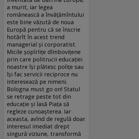
a murit, iar legea
românească a învăţămîntului
este bine văzută de noua
Europă pentru că se înscrie
hotărît în acest trend
managerial şi corporatist.
Micile şopîrliţe dîmboviţene
prin care politrucii educaţiei
noastre îşi plătesc poliţe sau
îşi fac servicii reciproce nu
interesează pe nimeni.
Bologna must go on! Statul
se retrage peste tot din
educaţie şi lasă Piaţa să
regleze cunoaşterea. Iar
aceasta, avînd de regulă doar
interesul imediat drept
singură viziune, transformă