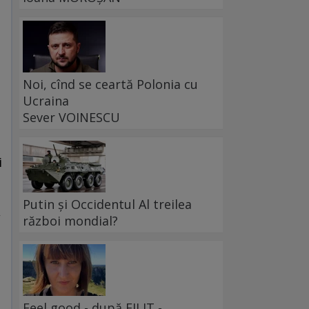
Noi, cînd se ceartă Polonia cu
Ucraina
Sever VOINESCU
i
Putin și Occidentul Al treilea
,
război mondial?
Feel good - după FILIT -