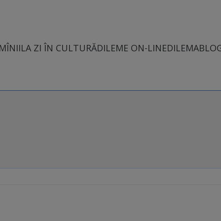
MÎNII
LA ZI ÎN CULTURĂ
DILEME ON-LINE
DILEMABLO