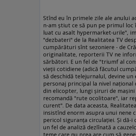
Stînd eu în primele zile ale anului a
n-am ştiut ce să pun pe primul loc în
luat cu asalt hypermarket-urile", i
"dezbateri" de la Realitatea TV desp
cumpărături sînt sezoniere - de Crăc
originalitate, reporterii TV ne inf
sărbători. E un fel de "triumf al co
vieţii cotidiene (adică făcutul cump
să deschidă telejurnalul, devine 
personaj principal la nivel naţional
din elicopter, lungi şiruri de maşin
recomandă "rute ocolitoare", iar rep
curent". De data aceasta, Realitat
insistînd enorm asupra unui nene cu
pericol siguranţa circulaţiei. Şi dă-i
un fel de analiză dezlînată a cauzelo
teme care nu prea are cum să genere