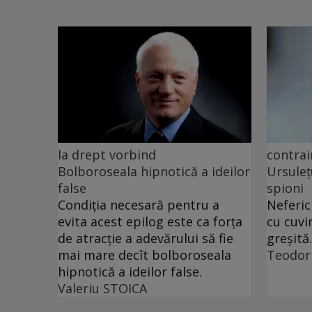
la drept vorbind
contrai
Bolboroseala hipnotică a ideilor
Ursuleț
false
spioni
Condiția necesară pentru a
Neferic
evita acest epilog este ca forța
cu cuvi
de atracție a adevărului să fie
greșită.
mai mare decît bolboroseala
Teodor
hipnotică a ideilor false.
Valeriu STOICA