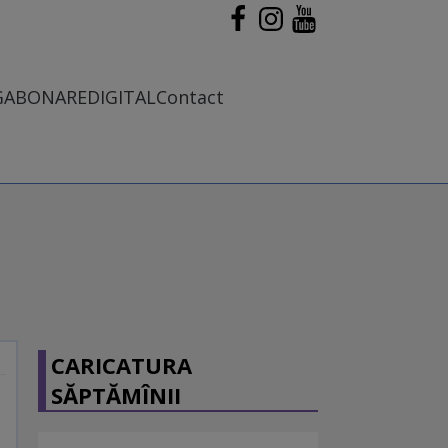
G
ABONARE
DIGITAL
Contact
CARICATURA
SĂPTĂMÎNII