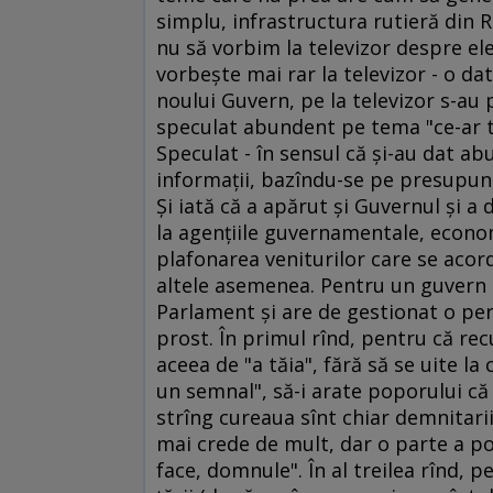
simplu, infrastructura rutieră din
nu să vorbim la televizor despre ele
vorbeşte mai rar la televizor - o dat
noului Guvern, pe la televizor s-au p
speculat abundent pe tema "ce-ar tr
Speculat - în sensul că şi-au dat a
informaţii, bazîndu-se pe presupuner
Şi iată că a apărut şi Guvernul şi a d
la agenţiile guvernamentale, economii
plafonarea veniturilor care se acor
altele asemenea. Pentru un guvern
Parlament şi are de gestionat o pe
prost. În primul rînd, pentru că rec
aceea de "a tăia", fără să se uite la
un semnal", să-i arate poporului că 
strîng cureaua sînt chiar demnitarii
mai crede de mult, dar o parte a po
face, domnule". În al treilea rînd, p