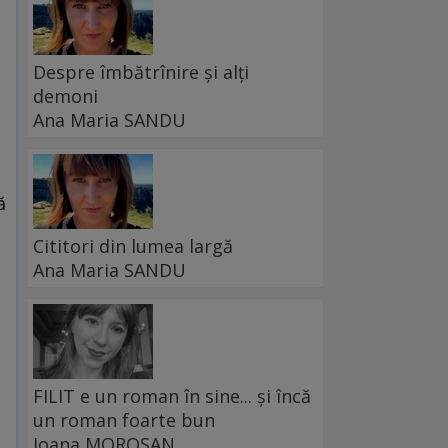
Despre îmbătrînire și alți
demoni
Ana Maria SANDU
ă
Cititori din lumea largă
Ana Maria SANDU
,
FILIT e un roman în sine... și încă
un roman foarte bun
Ioana MOROȘAN