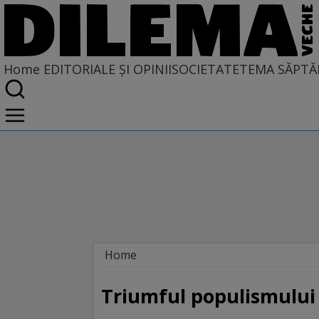
Home
EDITORIALE ȘI OPINII
SOCIETATE
TEMA SĂPTĂ
Home
EDITORIALE ȘI OPINII
SITUAȚIUNEA
Triumful populismului