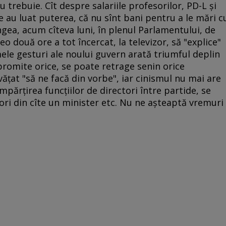
 trebuie. Cît despre salariile profesorilor, PD-L şi
e au luat puterea, că nu sînt bani pentru a le mări c
ea, acum cîteva luni, în plenul Parlamentului, de
o două ore a tot încercat, la televizor, să "explice"
imele gesturi ale noului guvern arată triumful deplin
 promite orice, se poate retrage senin orice
văţat "să ne facă din vorbe", iar cinismul nu mai are
mpărţirea funcţiilor de directori între partide, se
ori din cîte un minister etc. Nu ne aşteaptă vremuri