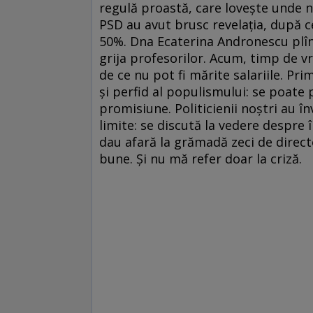
regulă proastă, care loveşte unde nu
PSD au avut brusc revelaţia, după c
50%. Dna Ecaterina Andronescu plîng
grija profesorilor. Acum, timp de vre
de ce nu pot fi mărite salariile. Pr
şi perfid al populismului: se poate
promisiune. Politicienii noştri au în
limite: se discută la vedere despre î
dau afară la grămadă zeci de direct
bune. Şi nu mă refer doar la criză.