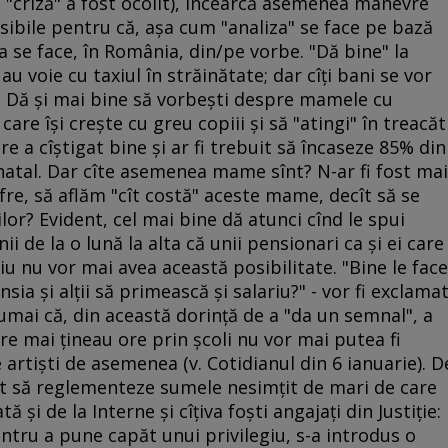
l "criză" a fost ocolit), încearcă asemenea manevre
sibile pentru că, aşa cum "analiza" se face pe bază
ca se face, în România, din/pe vorbe. "Dă bine" la
u voie cu taxiul în străinătate; dar cîţi bani se vor
. Dă şi mai bine să vorbeşti despre mamele cu
are îşi creşte cu greu copiii şi să "atingi" în treacăt
e a cîştigat bine şi ar fi trebuit să încaseze 85% din
natal. Dar cîte asemenea mame sînt? N-ar fi fost mai
 cifre, să aflăm "cît costă" aceste mame, decît să se
or? Evident, cel mai bine dă atunci cînd le spui
i de la o lună la alta că unii pensionari ca şi ei care
u nu vor mai avea această posibilitate. "Bine le face
ia şi alţii să primească şi salariu?" - vor fi exclama
umai că, din această dorinţă de a "da un semnal", a
are mai ţineau ore prin şcoli nu vor mai putea fi
de artişti de asemenea (v. Cotidianul din 6 ianuarie). D
rut să reglementeze sumele nesimţit de mari de care
ă şi de la Interne şi cîţiva foşti angajaţi din Justiţie:
entru a pune capăt unui privilegiu, s-a introdus o