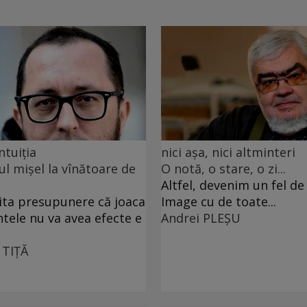
ntuiția
nici așa, nici altminteri
ul mișel la vînătoare de
O notă, o stare, o zi...
Altfel, devenim un fel d
ita presupunere că joaca
Image cu de toate...
ntele nu va avea efecte e
Andrei PLEŞU
 TIŢĂ