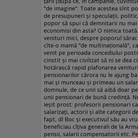
ţării (după ce, în campanie, cuvîntu
"de imagine". Toate acestea sînt po
de presupuneri şi speculaţii, politi
popor să spui că demnitarii nu mai a
economisi din asta? O nimica toată
venituri mici, despre poporul sărac c
cîte-o mamă "de multinaţională", car
venit pe perioada concediului post
cinstit şi mai civilizat să ni se dea
hotărască rapid plafonarea venituril
pensionarilor cărora nu le ajung bani
mai şi munceau şi primeau un salari
domnule, de ce unii să aibă doar pens
unii pensionari de bună credinţă. N
ieşit prost: profesorii pensionari c
salarizaţi, actorii şi alte categorii 
fapt, dl Boc şi executivul său au v
beneficiau cîţiva generali de la Armat
pensii, salarii compensatorii etc. P