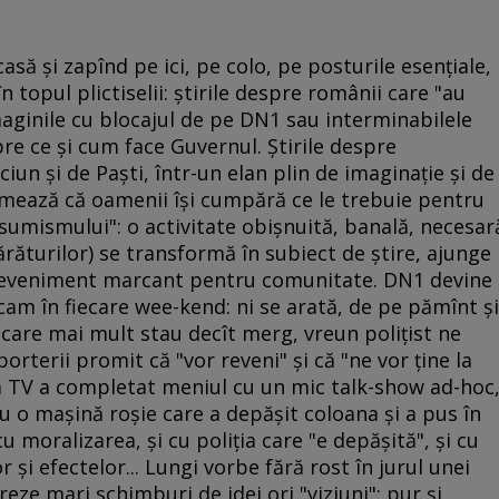
casă şi zapînd pe ici, pe colo, pe posturile esenţiale,
 topul plictiselii: ştirile despre românii care "au
maginile cu blocajul de pe DN1 sau interminabilele
re ce şi cum face Guvernul. Ştirile despre
iun şi de Paşti, într-un elan plin de imaginaţie şi de
ormează că oamenii îşi cumpără ce le trebuie pentru
nsumismului": o activitate obişnuită, banală, necesar
ărăturilor) se transformă în subiect de ştire, ajunge
un eveniment marcant pentru comunitate. DN1 devine
 cam în fiecare wee-kend: ni se arată, de pe pămînt şi
i care mai mult stau decît merg, vreun poliţist ne
orterii promit că "vor reveni" şi că "ne vor ţine la
ea TV a completat meniul cu un mic talk-show ad-hoc
 o maşină roşie care a depăşit coloana şi a pus în
 cu moralizarea, şi cu poliţia care "e depăşită", şi cu
r şi efectelor... Lungi vorbe fără rost în jurul unei
ze mari schimburi de idei ori "viziuni": pur şi