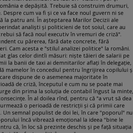
 România e depăşită. Trebuie să construim drumuri,
. Despre cum va fi şi ce va face noul guvern ni se
ă la patru ani. În aşteptarea Marilor Decizii ale
erindat analişti şi politicieni de tot soiul, care au
ebui să facă noul executiv în vremuri de criză".
bundent cu părerea, fără date concrete, fără
i. Cam acesta e "stilul analizei politice" la români.
at glas celor dintîi măsuri: nişte tăieri de salarii pe
 la banii de taxi ai demnitarilor aflaţi în delegaţie,
dă mamelor în concediul pentru îngrijirea copilului ş
 care dispune de o asemenea majoritate în
rioadă de criză, începutul e cum nu se poate mai
urge din prima la soluţia de contabil îngust la minte
 consecinţe. În al doilea rînd, pentru că "a vrut să dea
urmează o perioadă de restricţii şi că primii care
. Un semnal populist de doi lei, în care "poporul" nu
porului încă vibrează emoţional la ideea "bine le
entru că, în loc să prezinte deschis şi pe faţă situaţia