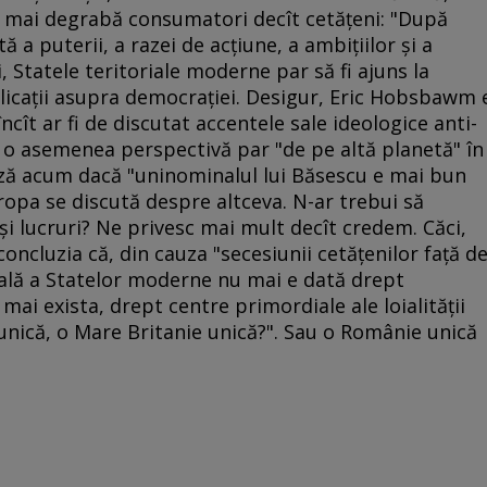
t mai degrabă consumatori decît cetăţeni: "După
 a puterii, a razei de acţiune, a ambiţiilor şi a
i, Statele teritoriale moderne par să fi ajuns la
licaţii asupra democraţiei. Desigur, Eric Hobsbawm 
ncît ar fi de discutat accentele sale ideologice anti-
 o asemenea perspectivă par "de pe altă planetă" în
ză acum dacă "uninominalul lui Băsescu e mai bun
Europa se discută despre altceva. N-ar trebui să
i lucruri? Ne privesc mai mult decît credem. Căci,
ncluzia că, din cauza "secesiunii cetăţenilor faţă d
rială a Statelor moderne nu mai e dată drept
 mai exista, drept centre primordiale ale loialităţii
e unică, o Mare Britanie unică?". Sau o Românie unică