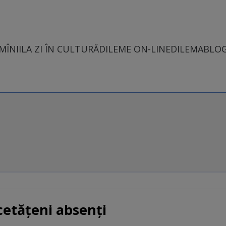
MÎNII
LA ZI ÎN CULTURĂ
DILEME ON-LINE
DILEMABLO
cetăţeni absenţi