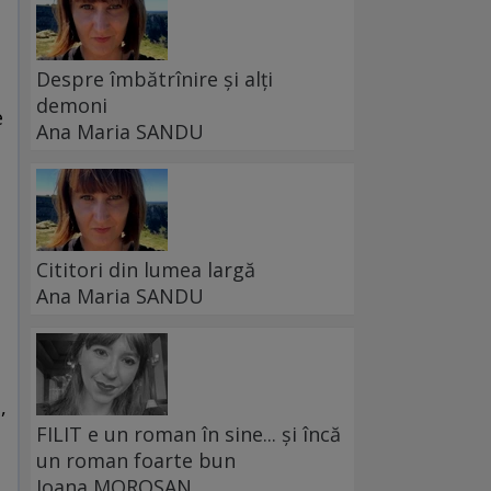
Despre îmbătrînire și alți
demoni
e
Ana Maria SANDU
Cititori din lumea largă
Ana Maria SANDU
,
FILIT e un roman în sine... și încă
un roman foarte bun
Ioana MOROȘAN