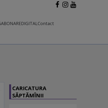
G
ABONARE
DIGITAL
Contact
CARICATURA
SĂPTĂMÎNII