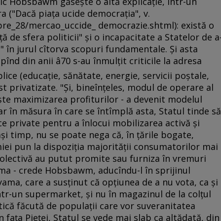
ric Hobsbawm găseşte o altă explicaţie, într-un
ra ("Dacă piaţa ucide democraţia", v.
bre_28/mercao_uccide_ democrazie.shtml): există o
ă de sfera politicii" şi o incapacitate a Statelor de a
a" în jurul cîtorva scopuri fundamentale. Şi asta
d din anii â70 s-au înmulţit criticile la adresa
blice (educaţie, sănătate, energie, servicii poştale,
st privatizate. "Şi, bineînţeles, modul de operare al
eşte maximizarea profiturilor - a devenit modelul
ar în măsura în care se întîmplă asta, Statul tinde să
 private pentru a înlocui mobilizarea activă şi
aşi timp, nu se poate nega că, în ţările bogate,
ei pun la dispoziţia majorităţii consumatorilor mai
olectivă au putut promite sau furniza în vremuri
ema - crede Hobsbawm, aducîndu-l în sprijinul
ama, care a susţinut că opţiunea de a nu vota, ca şi
tr-un supermarket, şi nu în magazinul de la colţul
tică făcută de populaţii care vor suveranitatea
 faţa Pieţei, Statul se vede mai slab ca altădată, din