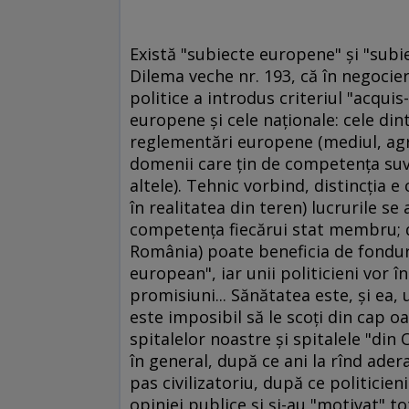
Există "subiecte europene" şi "subie
Dilema veche nr. 193, că în negocier
politice a introdus criteriul "acqui
europene şi cele naţionale: cele din
reglementări europene (mediul, agric
domenii care ţin de competenţa suv
altele). Tehnic vorbind, distincţia e
în realitatea din teren) lucrurile se
competenţa fiecărui stat membru; d
România) poate beneficia de fonduri
european", iar unii politicieni vor 
promisiuni... Sănătatea este, şi ea
este imposibil să le scoţi din cap o
spitalelor noastre şi spitalele "din O
în general, după ce ani la rînd ade
pas civilizatoriu, după ce politicieni
opiniei publice şi şi-au "motivat" tot