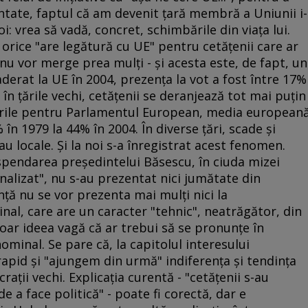
ntate, faptul că am devenit ţară membră a Uniunii i-
i: vrea să vadă, concret, schimbările din viaţa lui.
e orice "are legătură cu UE" pentru cetăţenii care ar
nu vor merge prea mulţi - şi acesta este, de fapt, un
aderat la UE în 2004, prezenţa la vot a fost între 17%
i în ţările vechi, cetăţenii se deranjează tot mai puţin
egerile pentru Parlamentul European, media european
 în 1979 la 44% în 2004. În diverse ţări, scade şi
au locale. Şi la noi s-a înregistrat acest fenomen.
spendarea preşedintelui Băsescu, în ciuda mizei
nalizat", nu s-au prezentat nici jumătate din
nţă nu se vor prezenta mai mulţi nici la
al, care are un caracter "tehnic", neatrăgător, din
doar ideea vagă că ar trebui să se pronunţe în
minal. Se pare că, la capitolul interesului
apid şi "ajungem din urmă" indiferenţa şi tendinţa
aţii vechi. Explicaţia curentă - "cetăţenii s-au
 de a face politică" - poate fi corectă, dar e