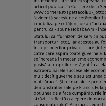
insuficientă. La scară europeană, E
articol publicat în Corriere della Se
www.corriere.it/spettacoli/07_otto
"evidentă secesiune a cetăţenilor faţ
i mobiliza pe cetăţeni, de a-i "adun
pentru că - spune Hobsbawm - începîn
Statului ca "furnizor" de servicii pu
transporturi etc.), iar acestea au fo
întreprinderilor private - care ţint
către care aspiră toate guvernele. I
se încreadă în mecanisme economice
pasivă a propriilor cetăţeni. În acel
extraordinarele succese ale economi
mult decît guvernele sau acţiunea c
mai sărace". Şi tocmai aici e probl
demonstraţiei sale pe Francis Fukuy
opţiunea de a face cumpărăturile în
străzii, "reflectă o alegere democra
consumatorului". Aşa încît, cedînd în