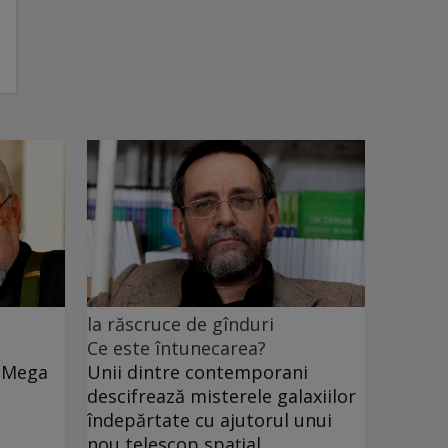
la răscruce de gînduri
Ce este întunecarea?
e Mega
Unii dintre contemporani
descifrează misterele galaxiilor
îndepărtate cu ajutorul unui
nou telescop spațial.