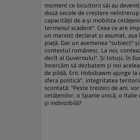
moment ce locuitorii săi au deveni
două secole de creştere neîntreruptă
capacităţii de a-şi mobiliza cetăţeni
termenul scadent". Ceea ce are imp
un marxist declarat şi asumat, aşa î
piaţă. Dar un asemenea "subiect" şi
contextul românesc. La noi, contea
decît al Guvernului". Şi totuşi, în 
încercăm să dezbatem şi noi aceleaş
de pildă, Eric Hobsbawm ajunge la co
sfera politică", integritatea terito
scontată: "Peste treizeci de ani, vor
cetăţenilor, o Spanie unică, o Itali
şi indivizibilă?