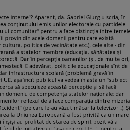
cte interne"? Aparent, da. Gabriel Giurgiu scria, în
ea conţinutului emisiunilor electorale cu partidele
s-ului comunitar" pentru a face distincţia între temel
tîi provin din acele domenii pentru care există
ultura, politica de vecinătate etc.), celelalte - din
erană a statelor membre (educaţia, sănătatea şi
 corectă. Dar în percepţia oamenilor (şi, de multe ori,
 amestecă. E adevărat, politicile educaţionale sînt de
ar infrastructura şcolară (problemă gravă în
 UE, aşa încît publicul va vedea în asta un "subiect
încerca să speculeze această percepţie şi să facă
, un domeniu de competenţa statelor naţionale; dar
amenilor reflexul de a face comparaţia dintre mizeria
ccident" (pe care le-au văzut măcar la televizor...). Şi
rarea la Uniunea Europeană a fost privită ca un mare
i înşişi au profitat de starea de spirit pozitivă a
 felul de iniţiative cu "aşa ne cere UE...", pentru a