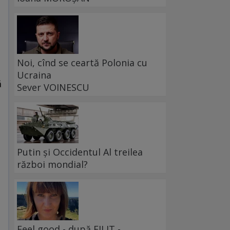
Noi, cînd se ceartă Polonia cu
Ucraina
ă
Sever VOINESCU
Putin și Occidentul Al treilea
război mondial?
Feel good - după FILIT -