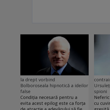
la drept vorbind
contrai
Bolboroseala hipnotică a ideilor
Ursuleț
false
spioni
Condiția necesară pentru a
Neferic
evita acest epilog este ca forța
cu cuvi
de atracție a adevărului să fie
greșită.