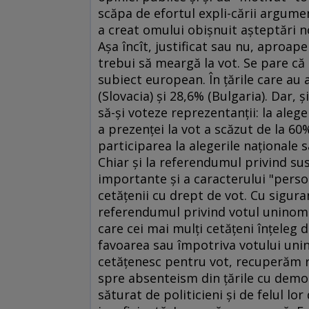
scăpa de efortul expli-cării argume
a creat omului obişnuit aşteptări no
Aşa încît, justificat sau nu, aproap
trebui să meargă la vot. Se pare că 
subiect european. În ţările care au 
(Slovacia) şi 28,6% (Bulgaria). Dar, ş
să-şi voteze reprezentanţii: la al
a prezenţei la vot a scăzut de la 60%
participarea la alegerile naţionale s
Chiar şi la referendumul privind su
importante şi a caracterului "perso
cetăţenii cu drept de vot. Cu sigura
referendumul privind votul uninomin
care cei mai mulţi cetăţeni înţeleg 
favoarea sau împotriva votului unino
cetăţenesc pentru vot, recuperăm r
spre absenteism din ţările cu democr
săturat de politicieni şi de felul lor