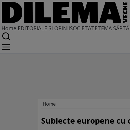
Home
EDITORIALE ȘI OPINII
SOCIETATE
TEMA SĂPTĂ
Home
EDITORIALE ȘI OPINII
SITUAȚIUNEA
Subiecte europene cu 