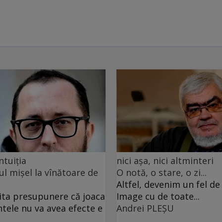
ntuiția
nici așa, nici altminteri
ul mișel la vînătoare de
O notă, o stare, o zi...
Altfel, devenim un fel d
ita presupunere că joaca
Image cu de toate...
ntele nu va avea efecte e
Andrei PLEŞU