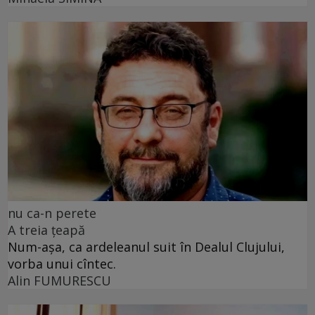
nu ca-n perete
A treia țeapă
Num-așa, ca ardeleanul suit în Dealul Clujului,
vorba unui cîntec.
Alin FUMURESCU