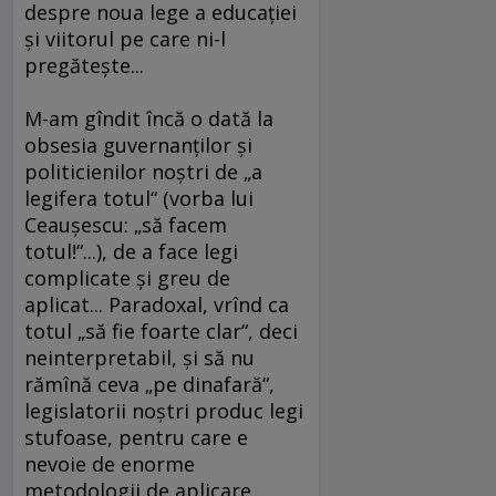
despre noua lege a educaţiei
şi viitorul pe care ni-l
pregăteşte...
M-am gîndit încă o dată la
obsesia guvernanţilor şi
politicienilor noştri de „a
legifera totul“ (vorba lui
Ceauşescu: „să facem
totul!“...), de a face legi
complicate şi greu de
aplicat... Paradoxal, vrînd ca
totul „să fie foarte clar“, deci
neinterpretabil, şi să nu
rămînă ceva „pe dinafară“,
legislatorii noştri produc legi
stufoase, pentru care e
nevoie de enorme
metodologii de aplicare,