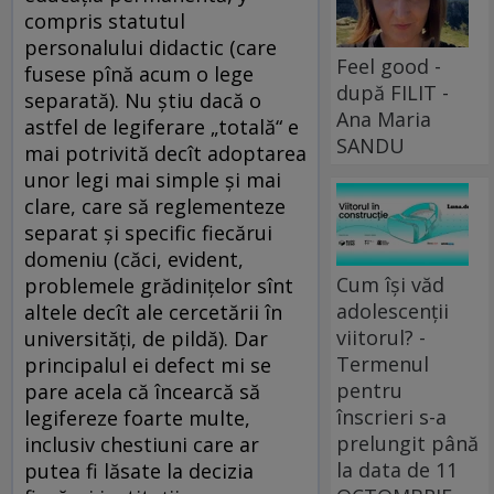
compris statutul
personalului didactic (care
Feel good -
fusese pînă acum o lege
după FILIT -
separată). Nu ştiu dacă o
Ana Maria
astfel de legiferare „totală“ e
SANDU
mai potrivită decît adoptarea
unor legi mai simple şi mai
clare, care să reglementeze
separat şi specific fiecărui
domeniu (căci, evident,
Cum își văd
problemele grădiniţelor sînt
adolescenții
altele decît ale cercetării în
viitorul? -
universităţi, de pildă). Dar
Termenul
principalul ei defect mi se
pentru
pare acela că încearcă să
înscrieri s-a
legifereze foarte multe,
prelungit până
inclusiv chestiuni care ar
la data de 11
putea fi lăsate la decizia