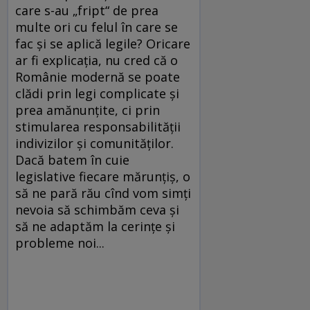
care s-au „fript“ de prea
multe ori cu felul în care se
fac şi se aplică legile? Oricare
ar fi explicaţia, nu cred că o
Românie modernă se poate
clădi prin legi complicate şi
prea amănunţite, ci prin
stimularea responsabilităţii
indivizilor şi comunităţilor.
Dacă batem în cuie
legislative fiecare mărunţiş, o
să ne pară rău cînd vom simţi
nevoia să schimbăm ceva şi
să ne adaptăm la cerinţe şi
probleme noi...