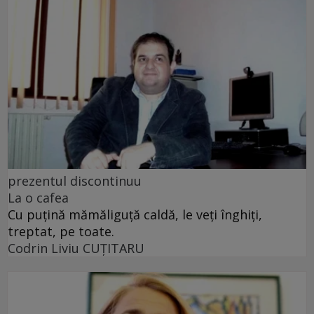
prezentul discontinuu
La o cafea
Cu puţină mămăliguţă caldă, le veţi înghiţi,
treptat, pe toate.
Codrin Liviu CUŢITARU