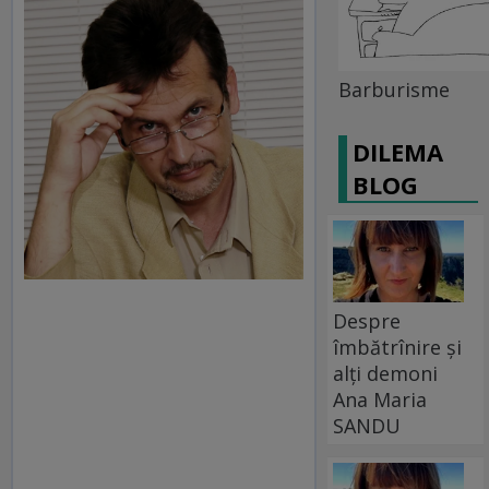
Barburisme
DILEMA
BLOG
Despre
îmbătrînire și
alți demoni
Ana Maria
SANDU