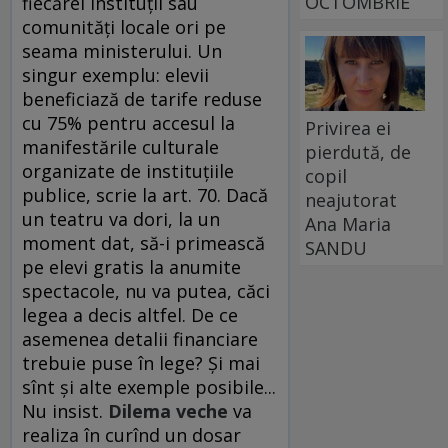
OCTOMBRIE
fiecărei instituţii sau
comunităţi locale ori pe
seama ministerului. Un
singur exemplu: elevii
beneficiază de tarife reduse
cu 75% pentru accesul la
Privirea ei
manifestările culturale
pierdută, de
organizate de instituţiile
copil
publice, scrie la art. 70. Dacă
neajutorat
un teatru va dori, la un
Ana Maria
moment dat, să-i primească
SANDU
pe elevi gratis la anumite
spectacole, nu va putea, căci
legea a decis altfel. De ce
asemenea detalii financiare
trebuie puse în lege? Şi mai
sînt şi alte exemple posibile...
Nu insist.
Dilema veche
va
realiza în curînd un dosar