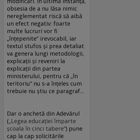
modificări. În ultimă instanţă,
obsesia de a nu lăsa nimic
nereglementat riscă să aibă
un efect negativ: foarte
multe lucruri vor fi
„înţepenite“ irevocabil, iar
textul stufos şi prea detaliat
va genera lungi metodologii,
explicaţii şi reveniri la
explicaţii din partea
ministerului, pentru că „în
teritoriu“ nu s-a înţeles cum
trebuie nu ştiu ce paragraf...
Dar o anchetă din Adevărul
(
„Legea educaţiei împarte
şcoala în cinci tabere“
) pune
cap la cap solicitările