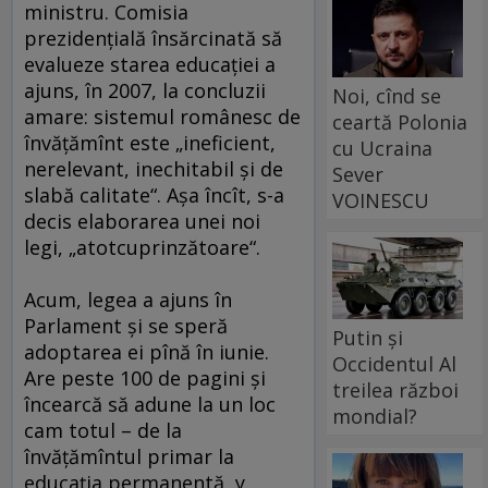
ministru. Comisia
prezidenţială însărcinată să
evalueze starea educaţiei a
ajuns, în 2007, la concluzii
Noi, cînd se
amare: sistemul românesc de
ceartă Polonia
învăţămînt este „ineficient,
cu Ucraina
nerelevant, inechitabil şi de
Sever
slabă calitate“. Aşa încît, s-a
VOINESCU
decis elaborarea unei noi
legi, „atotcuprinzătoare“.
Acum, legea a ajuns în
Parlament şi se speră
Putin și
adoptarea ei pînă în iunie.
Occidentul Al
Are peste 100 de pagini şi
treilea război
încearcă să adune la un loc
mondial?
cam totul – de la
învăţămîntul primar la
educaţia permanentă, y