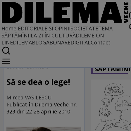
Home
EDITORIALE ȘI OPINII
SOCIETATE
TEMA
SĂPTĂMÎNII
LA ZI ÎN CULTURĂ
DILEME ON-
LINE
DILEMABLOG
ABONARE
DIGITAL
Contact
Home
CARICATU
EDITORIALE ȘI OPINII
Europa dumitale
SĂPTĂMÎNI
SITUAȚIUNEA
Să se dea o lege!
Mircea VASILESCU
Publicat în Dilema Veche nr.
323 din 22-28 aprilie 2010