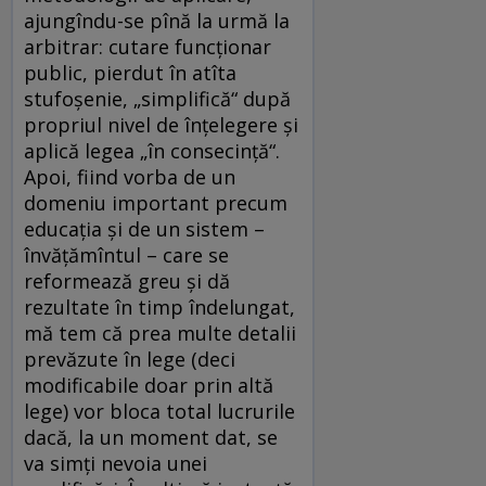
ajungîndu-se pînă la urmă la
arbitrar: cutare funcţionar
public, pierdut în atîta
stufoşenie, „simplifică“ după
propriul nivel de înţelegere şi
aplică legea „în consecinţă“.
Apoi, fiind vorba de un
domeniu important precum
educaţia şi de un sistem –
învăţămîntul – care se
reformează greu şi dă
rezultate în timp îndelungat,
mă tem că prea multe detalii
prevăzute în lege (deci
modificabile doar prin altă
lege) vor bloca total lucrurile
dacă, la un moment dat, se
va simţi nevoia unei