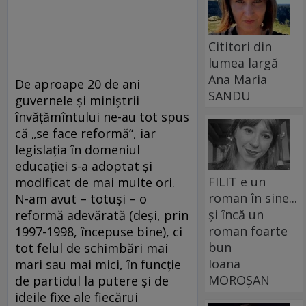
Cititori din
lumea largă
Ana Maria
De aproape 20 de ani
SANDU
guvernele şi miniştrii
învăţămîntului ne-au tot spus
că „se face reformă“, iar
legislaţia în domeniul
educaţiei s-a adoptat şi
FILIT e un
modificat de mai multe ori.
roman în sine...
N-am avut – totuşi – o
și încă un
reformă adevărată (deşi, prin
roman foarte
1997-1998, începuse bine), ci
bun
tot felul de schimbări mai
Ioana
mari sau mai mici, în funcţie
MOROȘAN
de partidul la putere şi de
ideile fixe ale fiecărui