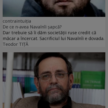
contraintuiția
De ce n-avea Navalnîi șapcă?
Dar trebuie să îi dăm societății ruse credit că
măcar a încercat. Sacrificiul lui Navalnîi e dovada.
Teodor TIŢĂ