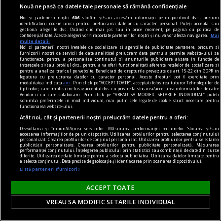
Nouă ne pasă ca datele tale personale să rămână confidențiale
axa dus-întors
Noi și partenerii noștri
606
stocăm și/sau accesăm informații pe dispozitivul dvs., precum
Avram Iancu – 200
identificatorii cookie unici pentru prelucrarea datelor cu caracter personal. Puteți accepta sau
gestiona alegerile dvs. făcând clic mai jos sau în orice moment, pe pagina cu politica de
Și totuși, posteritatea lui este impresionantă și
confidențialitate. Aceste alegeri vor fi raportate partenerilor noștri și nu vă vor afecta navigarea.
Mai
multe detalii
oricine mai simte românește nu poate să nu
Noi si partenerii nostri (retelele de socializare si agentiile de publicitate partenere, precum si
furnizorii nostri de servicii de date analitice) prelucram date pentru a permite website-ului sa
simtă o înaltă emoție gîndindu-se la el.
functioneze, pentru a personaliza continutul si anunturile publicitare afisate in functie de
interesele si/sau profilul dvs., pentru a va oferi functionalitati aferente retelelor de socializare si
Sever VOINESCU
pentru a analiza traficul pe website. Beneficiati de drepturile prevazute de art. 15-22 din GDPR in
legatura cu prelucrarea datelor cu caracter personal. Aceste drepturi pot fi exercitate prin
modalitatea indicata
aici
. Prin click pe “ACCEPT TOATE”, acceptati folosirea tuturor Tehnologiilor de
tip Cookie, care implica inclusiv acceptul dvs. cu privire la stocarea/accesarea informatiilor de catre
Vendor-ii cu care colaboram. Prin click pe “VREAU SA MODIFIC SETARILE INDIVIDUAL” puteti
schimba preferintele in mod individual, mai putin cele legate de cookie strict necesare pentru
functionarea website-ului.
Atât noi, cât și partenerii noștri prelucrăm datele pentru a oferi:
Dezvoltarea și îmbunătățirea serviciilor. Măsurarea performanței reclamelor. Stocarea și/sau
accesarea informațiilor de pe un dispozitiv. Utilizarea profilurilor pentru selectarea conținutului
personalizat. Crearea profilurilor de conținut personalizat. Utilizarea profilurilor pentru selectarea
publicității personalizate. Crearea profilurilor pentru publicitate personalizată. Măsurarea
performanței conținutului. Înțelegerea publicului prin statistici sau combinații de date din surse
diferite. Utilizarea de date limitate pentru a selecta publicitatea. Utilizarea datelor limitate pentru
a selecta conținutul. Date precise de geolocație și identificarea prin scanarea dispozitivului.
Listă parteneri (furnizori)
ACCEPT TOATE
VREAU SA MODIFIC SETARILE INDIVIDUAL