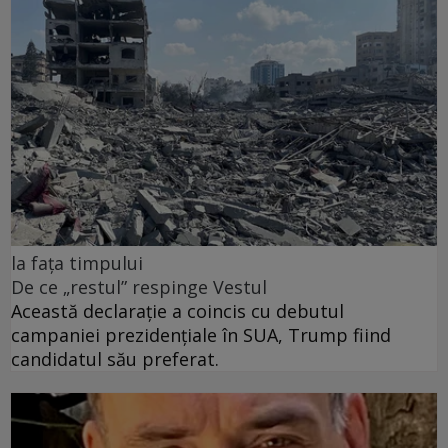
la fața timpului
De ce „restul” respinge Vestul
Această declarație a coincis cu debutul
campaniei prezidențiale în SUA, Trump fiind
candidatul său preferat.