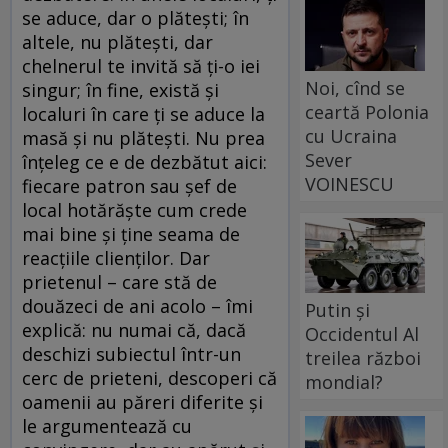
se aduce, dar o plăteşti; în
altele, nu plăteşti, dar
chelnerul te invită să ţi-o iei
Noi, cînd se
singur; în fine, există şi
ceartă Polonia
localuri în care ţi se aduce la
cu Ucraina
masă şi nu plăteşti. Nu prea
Sever
înţeleg ce e de dezbătut aici:
VOINESCU
fiecare patron sau şef de
local hotărăşte cum crede
mai bine şi ţine seama de
reacţiile clienţilor. Dar
prietenul – care stă de
douăzeci de ani acolo – îmi
Putin și
explică: nu numai că, dacă
Occidentul Al
deschizi subiectul într-un
treilea război
cerc de prieteni, descoperi că
mondial?
oamenii au păreri diferite şi
le argumentează cu