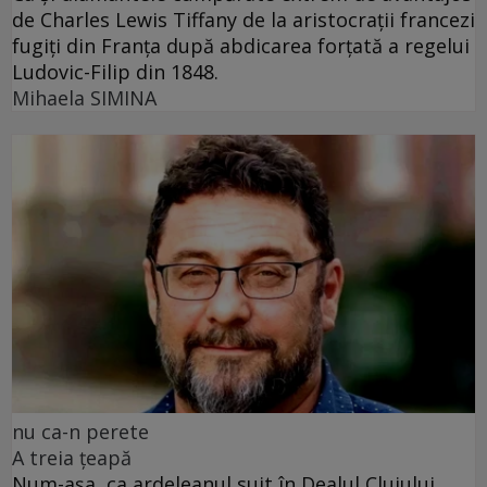
de Charles Lewis Tiffany de la aristocrații francezi
fugiți din Franța după abdicarea forțată a regelui
Ludovic-Filip din 1848.
Mihaela SIMINA
nu ca-n perete
A treia țeapă
Num-așa, ca ardeleanul suit în Dealul Clujului,