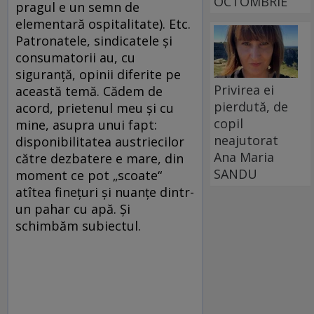
OCTOMBRIE
pragul e un semn de
elementară ospitalitate). Etc.
Patronatele, sindicatele şi
consumatorii au, cu
siguranţă, opinii diferite pe
Privirea ei
această temă. Cădem de
pierdută, de
acord, prietenul meu şi cu
copil
mine, asupra unui fapt:
neajutorat
disponibilitatea austriecilor
Ana Maria
către dezbatere e mare, din
SANDU
moment ce pot „scoate“
atîtea fineţuri şi nuanţe dintr-
un pahar cu apă. Şi
schimbăm subiectul.