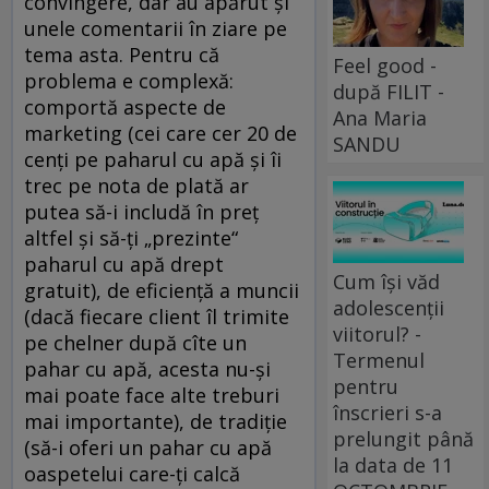
convingere, dar au apărut şi
unele comentarii în ziare pe
tema asta. Pentru că
Feel good -
problema e complexă:
după FILIT -
comportă aspecte de
Ana Maria
marketing (cei care cer 20 de
SANDU
cenţi pe paharul cu apă şi îi
trec pe nota de plată ar
putea să-i includă în preţ
altfel şi să-ţi „prezinte“
paharul cu apă drept
Cum își văd
gratuit), de eficienţă a muncii
adolescenții
(dacă fiecare client îl trimite
viitorul? -
pe chelner după cîte un
Termenul
pahar cu apă, acesta nu-şi
pentru
mai poate face alte treburi
înscrieri s-a
mai importante), de tradiţie
prelungit până
(să-i oferi un pahar cu apă
la data de 11
oaspetelui care-ţi calcă