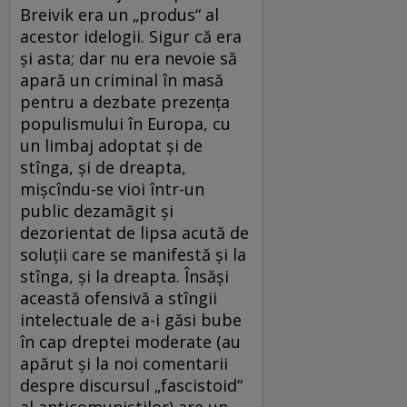
Breivik era un „produs“ al
acestor idelogii. Sigur că era
şi asta; dar nu era nevoie să
apară un criminal în masă
pentru a dezbate prezenţa
populismului în Europa, cu
un limbaj adoptat şi de
stînga, şi de dreapta,
mişcîndu-se vioi într-un
public dezamăgit şi
dezorientat de lipsa acută de
soluţii care se manifestă şi la
stînga, şi la dreapta. Însăşi
această ofensivă a stîngii
intelectuale de a-i găsi bube
în cap dreptei moderate (au
apărut şi la noi comentarii
despre discursul „fascistoid“