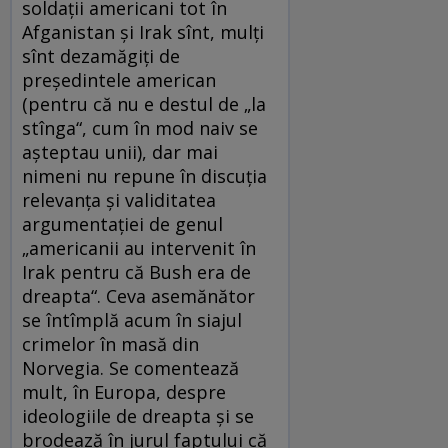
soldaţii americani tot în
Afganistan şi Irak sînt, mulţi
sînt dezamăgiţi de
preşedintele american
(pentru că nu e destul de „la
stînga“, cum în mod naiv se
aşteptau unii), dar mai
nimeni nu repune în discuţia
relevanţa şi validitatea
argumentaţiei de genul
„americanii au intervenit în
Irak pentru că Bush era de
dreapta“. Ceva asemănător
se întîmplă acum în siajul
crimelor în masă din
Norvegia. Se comentează
mult, în Europa, despre
ideologiile de dreapta şi se
brodează în jurul faptului că