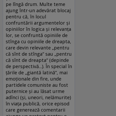
pe lîngă drum. Multe teme
ajung într-un adevărat blocaj
pentru că, în locul
confruntării argumentelor şi
opiniilor în logica şi relevanţa
lor, se confruntă opiniile de
stînga cu opiniile de dreapta,
care devin relevante „pentru
că sînt de stînga“ sau „pentru
că sînt de dreapta“ (depinde
de perspectivă...). În special în
ţările de „giantă latină“, mai
emoţionale din fire, unde
partidele comuniste au fost
puternice şi au lăsat urme
adînci (şi, uneori, nelămurite)
în viaţa publică, orice episod
care generează comentarii