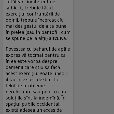
cetăţean: indiferent de
subiect, trebuie făcut
exerciţiul confruntării de
opinii, trebuie încercat cît
mai des gestul de a te pune
în pielea (sau în pantofii, cum
se spune pe la alţii) altcuiva.
Povestea cu paharul de apă e
expresivă tocmai pentru că
în ea este vorba despre
oamenii care ştiu să facă
acest exerciţiu. Poate uneori
îl fac în exces: dezbat tot
felul de probleme
nerelevante sau pentru care
soluţiile sînt la îndemînă. În
spaţiul public occidental,
există adesea un exces de