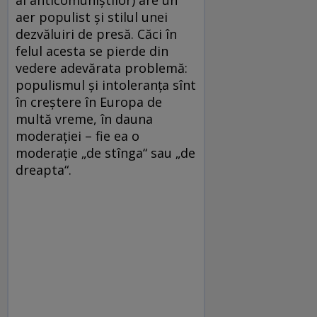
al anticomuniştilor) are un
aer populist şi stilul unei
dezvăluiri de presă. Căci în
felul acesta se pierde din
vedere adevărata problemă:
populismul şi intoleranţa sînt
în creştere în Europa de
multă vreme, în dauna
moderaţiei – fie ea o
moderaţie „de stînga“ sau „de
dreapta“.