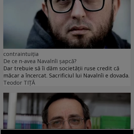
contraintuiția
De ce n-avea Navalnîi șapcă?
Dar trebuie să îi dăm societății ruse credit că
măcar a încercat. Sacrificiul lui Navalnîi e dovada.
Teodor TIŢĂ