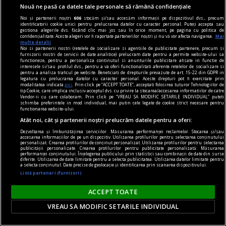
Nouă ne pasă ca datele tale personale să rămână confidențiale
Noi și partenerii noștri
606
stocăm și/sau accesăm informații pe dispozitivul dvs., precum
identificatorii cookie unici pentru prelucrarea datelor cu caracter personal. Puteți accepta sau
gestiona alegerile dvs. făcând clic mai jos sau în orice moment, pe pagina cu politica de
confidențialitate. Aceste alegeri vor fi raportate partenerilor noștri și nu vă vor afecta navigarea.
Mai
multe detalii
Noi si partenerii nostri (retelele de socializare si agentiile de publicitate partenere, precum si
furnizorii nostri de servicii de date analitice) prelucram date pentru a permite website-ului sa
functioneze, pentru a personaliza continutul si anunturile publicitare afisate in functie de
la răscruce de gînduri
interesele si/sau profilul dvs., pentru a va oferi functionalitati aferente retelelor de socializare si
pentru a analiza traficul pe website. Beneficiati de drepturile prevazute de art. 15-22 din GDPR in
Succesiunea
legatura cu prelucrarea datelor cu caracter personal. Aceste drepturi pot fi exercitate prin
modalitatea indicata
aici
. Prin click pe “ACCEPT TOATE”, acceptati folosirea tuturor Tehnologiilor de
Nici Europa nu stă grozav înaintea unor alegeri
tip Cookie, care implica inclusiv acceptul dvs. cu privire la stocarea/accesarea informatiilor de catre
Vendor-ii cu care colaboram. Prin click pe “VREAU SA MODIFIC SETARILE INDIVIDUAL” puteti
care pot să împingă în parlamentele europene
schimba preferintele in mod individual, mai putin cele legate de cookie strict necesare pentru
functionarea website-ului.
diferiți demagogi cu promisiuni maximale și
Atât noi, cât și partenerii noștri prelucrăm datele pentru a oferi:
capacități mediocre.
Dezvoltarea și îmbunătățirea serviciilor. Măsurarea performanței reclamelor. Stocarea și/sau
accesarea informațiilor de pe un dispozitiv. Utilizarea profilurilor pentru selectarea conținutului
Andrei CORNEA
personalizat. Crearea profilurilor de conținut personalizat. Utilizarea profilurilor pentru selectarea
publicității personalizate. Crearea profilurilor pentru publicitate personalizată. Măsurarea
performanței conținutului. Înțelegerea publicului prin statistici sau combinații de date din surse
diferite. Utilizarea de date limitate pentru a selecta publicitatea. Utilizarea datelor limitate pentru
a selecta conținutul. Date precise de geolocație și identificarea prin scanarea dispozitivului.
Listă parteneri (furnizori)
ACCEPT TOATE
VREAU SA MODIFIC SETARILE INDIVIDUAL