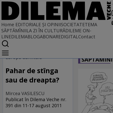
Home
EDITORIALE ȘI OPINII
SOCIETATE
TEMA
SĂPTĂMÎNII
LA ZI ÎN CULTURĂ
DILEME ON-
LINE
DILEMABLOG
ABONARE
DIGITAL
Contact
Home
CARICATU
EDITORIALE ȘI OPINII
Europa dumitale
SĂPTĂMÎNI
SITUAȚIUNEA
Pahar de stînga
sau de dreapta?
Mircea VASILESCU
Publicat în Dilema Veche nr.
391 din 11-17 august 2011