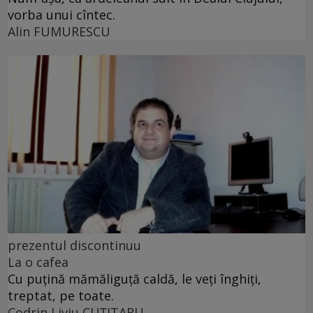
vorba unui cîntec.
Alin FUMURESCU
prezentul discontinuu
La o cafea
Cu puţină mămăliguţă caldă, le veţi înghiţi,
treptat, pe toate.
Codrin Liviu CUŢITARU