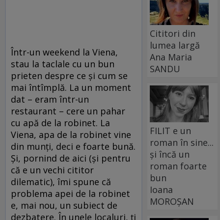
Cititori din
lumea largă
Într-un weekend la Viena,
Ana Maria
stau la taclale cu un bun
SANDU
prieten despre ce şi cum se
mai întîmplă. La un moment
dat – eram într-un
restaurant – cere un pahar
cu apă de la robinet. La
FILIT e un
Viena, apa de la robinet vine
roman în sine...
din munţi, deci e foarte bună.
și încă un
Şi, pornind de aici (şi pentru
roman foarte
că e un vechi cititor
bun
dilematic), îmi spune că
Ioana
problema apei de la robinet
MOROȘAN
e, mai nou, un subiect de
dezbatere. În unele localuri, ţi