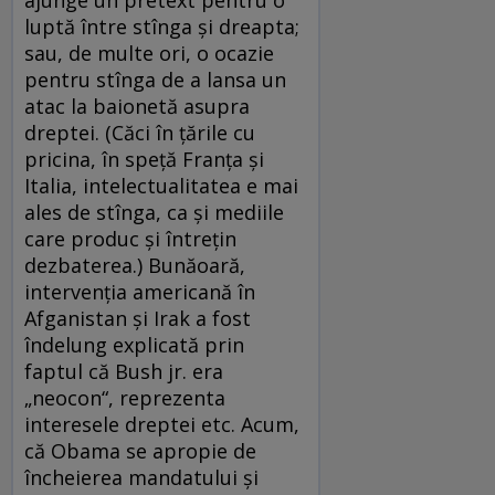
ajunge un pretext pentru o
luptă între stînga şi dreapta;
sau, de multe ori, o ocazie
pentru stînga de a lansa un
atac la baionetă asupra
dreptei. (Căci în ţările cu
pricina, în speţă Franţa şi
Italia, intelectualitatea e mai
ales de stînga, ca şi mediile
care produc şi întreţin
dezbaterea.) Bunăoară,
intervenţia americană în
Afganistan şi Irak a fost
îndelung explicată prin
faptul că Bush jr. era
„neocon“, reprezenta
interesele dreptei etc. Acum,
că Obama se apropie de
încheierea mandatului şi