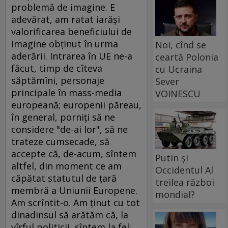
problemă de imagine. E
adevărat, am ratat iarăşi
valorificarea beneficiului de
imagine obţinut în urma
Noi, cînd se
aderării. Intrarea în UE ne-a
ceartă Polonia
făcut, timp de cîteva
cu Ucraina
săptămîni, personaje
Sever
principale în mass-media
VOINESCU
europeană; europenii păreau,
în general, porniţi să ne
considere "de-ai lor", să ne
trateze cumsecade, să
accepte că, de-acum, sîntem
Putin și
altfel, din moment ce am
Occidentul Al
căpătat statutul de ţară
treilea război
membră a Uniunii Europene.
mondial?
Am scrîntit-o. Am ţinut cu tot
dinadinsul să arătăm că, la
vîrful politicii, sîntem la fel: