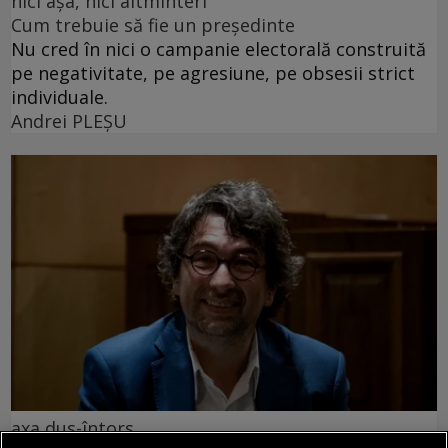
nici așa, nici altminteri
Cum trebuie să fie un președinte
Nu cred în nici o campanie electorală construită
pe negativitate, pe agresiune, pe obsesii strict
individuale.
Andrei PLEŞU
axa dus-întors