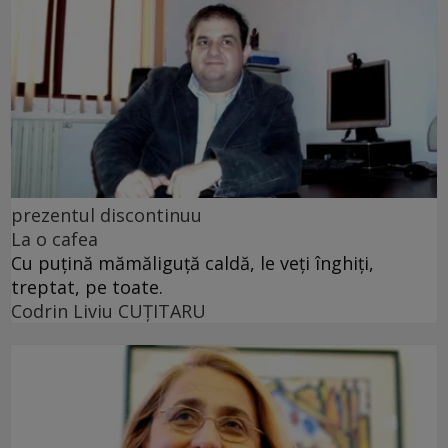
prezentul discontinuu
La o cafea
Cu puţină mămăliguţă caldă, le veţi înghiţi,
treptat, pe toate.
Codrin Liviu CUŢITARU