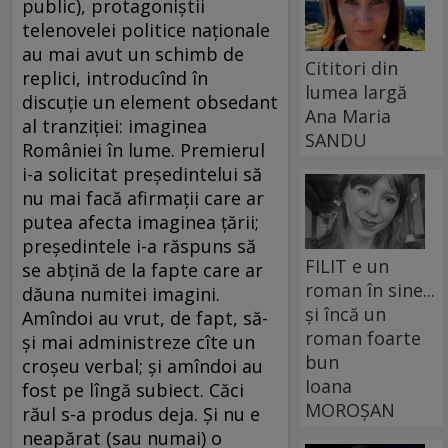
public), protagoniştii
telenovelei politice naţionale
au mai avut un schimb de
Cititori din
replici, introducînd în
lumea largă
discuţie un element obsedant
Ana Maria
al tranziţiei: imaginea
SANDU
României în lume. Premierul
i-a solicitat preşedintelui să
nu mai facă afirmaţii care ar
putea afecta imaginea ţării;
preşedintele i-a răspuns să
FILIT e un
se abţină de la fapte care ar
roman în sine...
dăuna numitei imagini.
și încă un
Amîndoi au vrut, de fapt, să-
roman foarte
şi mai administreze cîte un
bun
croşeu verbal; şi amîndoi au
Ioana
fost pe lîngă subiect. Căci
MOROȘAN
răul s-a produs deja. Şi nu e
neapărat (sau numai) o