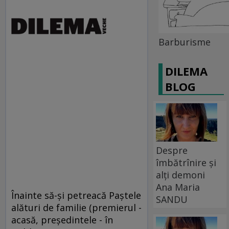
Barburisme
DILEMA
BLOG
Despre
îmbătrînire și
alți demoni
Ana Maria
Înainte să-şi petreacă Paştele
SANDU
alături de familie (premierul -
acasă, preşedintele - în