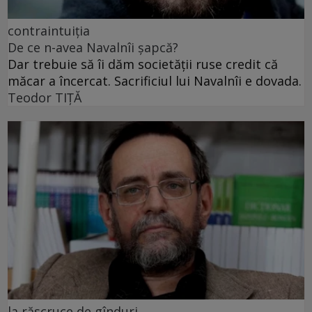
contraintuiția
De ce n-avea Navalnîi șapcă?
Dar trebuie să îi dăm societății ruse credit că
măcar a încercat. Sacrificiul lui Navalnîi e dovada.
Teodor TIŢĂ
la răscruce de gînduri