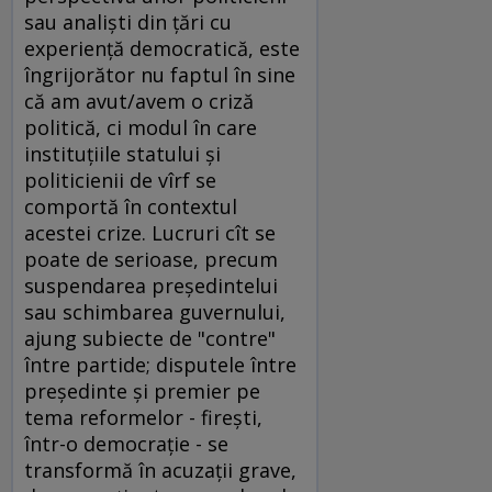
sau analişti din ţări cu
experienţă democratică, este
îngrijorător nu faptul în sine
că am avut/avem o criză
politică, ci modul în care
instituţiile statului şi
politicienii de vîrf se
comportă în contextul
acestei crize. Lucruri cît se
poate de serioase, precum
suspendarea preşedintelui
sau schimbarea guvernului,
ajung subiecte de "contre"
între partide; disputele între
preşedinte şi premier pe
tema reformelor - fireşti,
într-o democraţie - se
transformă în acuzaţii grave,