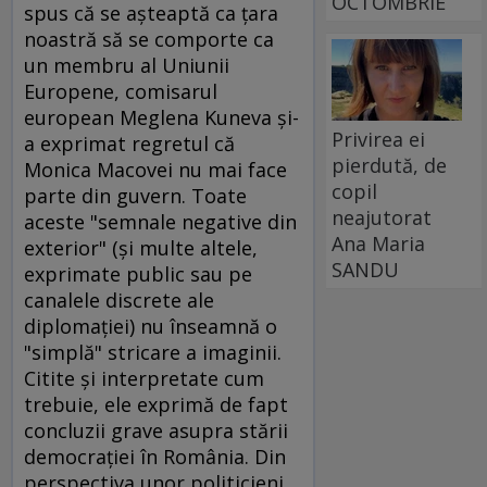
OCTOMBRIE
spus că se aşteaptă ca ţara
noastră să se comporte ca
un membru al Uniunii
Europene, comisarul
european Meglena Kuneva şi-
Privirea ei
a exprimat regretul că
pierdută, de
Monica Macovei nu mai face
copil
parte din guvern. Toate
neajutorat
aceste "semnale negative din
Ana Maria
exterior" (şi multe altele,
SANDU
exprimate public sau pe
canalele discrete ale
diplomaţiei) nu înseamnă o
"simplă" stricare a imaginii.
Citite şi interpretate cum
trebuie, ele exprimă de fapt
concluzii grave asupra stării
democraţiei în România. Din
perspectiva unor politicieni