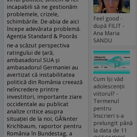
incapabili să ne gestionăm
problemele, crizele,
Feel good -
schimbările. De-abia de aici
după FILIT -
începe adevărata problemă.
Ana Maria
Agenţia Standard & Poorâs
SANDU
ne-a scăzut perspectiva
ratingului de ţară,
ambasadorul SUA şi
ambasadorul Germaniei au
avertizat că instabilitatea
Cum își văd
politică din România creează
adolescenții
neîncredere printre
viitorul? -
investitori, importante ziare
Termenul
occidentale au publicat
pentru
analize critice asupra
înscrieri s-a
situaţiei de la noi, GÃ¼nter
prelungit până
Krichbaum, raportor pentru
la data de 11
România în Bundestag, a