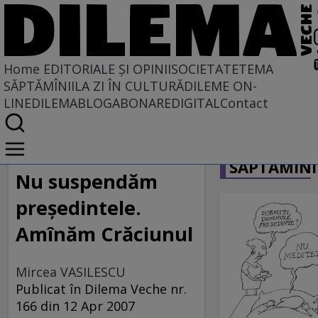
Home
EDITORIALE ȘI OPINII
SOCIETATE
TEMA
SĂPTĂMÎNII
LA ZI ÎN CULTURĂ
DILEME ON-
LINE
DILEMABLOG
ABONARE
DIGITAL
Contact
Home
CARICATU
EDITORIALE ȘI OPINII
SĂPTĂMÎNI
SITUAȚIUNEA
Nu suspendăm
preşedintele.
Amînăm Crăciunul
Mircea VASILESCU
Publicat în Dilema Veche nr.
166 din 12 Apr 2007