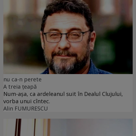
nu ca-n perete
A treia țeapă
Num-așa, ca ardeleanul suit în Dealul Clujului,
vorba unui cîntec.
Alin FUMURESCU