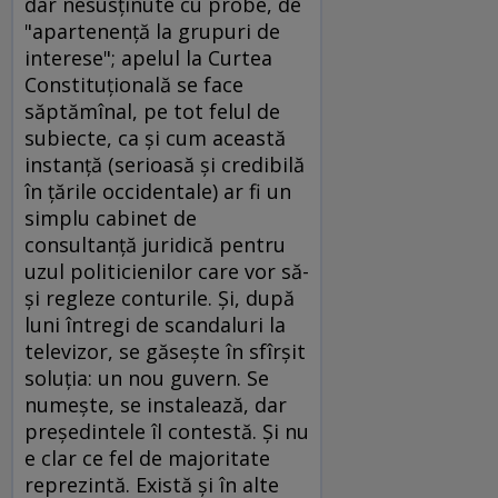
dar nesusţinute cu probe, de
"apartenenţă la grupuri de
interese"; apelul la Curtea
Constituţională se face
săptămînal, pe tot felul de
subiecte, ca şi cum această
instanţă (serioasă şi credibilă
în ţările occidentale) ar fi un
simplu cabinet de
consultanţă juridică pentru
uzul politicienilor care vor să-
şi regleze conturile. Şi, după
luni întregi de scandaluri la
televizor, se găseşte în sfîrşit
soluţia: un nou guvern. Se
numeşte, se instalează, dar
preşedintele îl contestă. Şi nu
e clar ce fel de majoritate
reprezintă. Există şi în alte