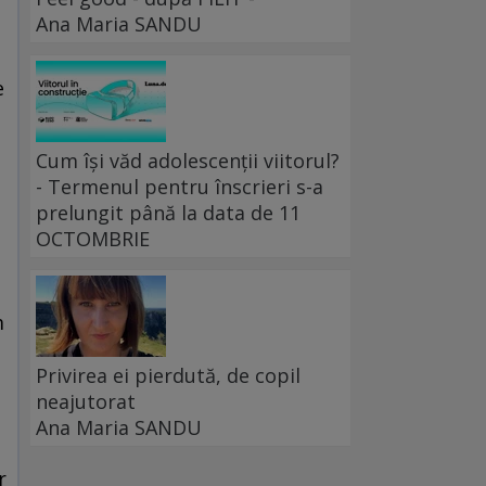
Ana Maria SANDU
e
Cum își văd adolescenții viitorul?
e
- Termenul pentru înscrieri s-a
i
prelungit până la data de 11
OCTOMBRIE
m
Privirea ei pierdută, de copil
neajutorat
Ana Maria SANDU
r