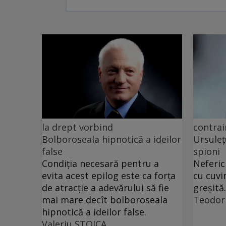
la drept vorbind
contrai
Bolboroseala hipnotică a ideilor
Ursuleț
false
spioni
Condiția necesară pentru a
Neferic
evita acest epilog este ca forța
cu cuvi
de atracție a adevărului să fie
greșită.
mai mare decît bolboroseala
Teodor
hipnotică a ideilor false.
Valeriu STOICA