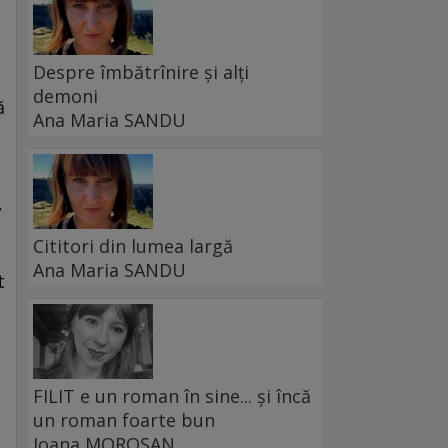
Despre îmbătrînire și alți
demoni
ă
Ana Maria SANDU
,
Cititori din lumea largă
Ana Maria SANDU
t
FILIT e un roman în sine... și încă
un roman foarte bun
Ioana MOROȘAN