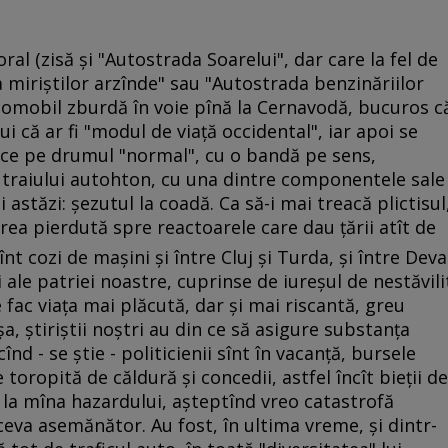
al (zisă şi "Autostrada Soarelui", dar care la fel de
 miriştilor arzînde" sau "Autostrada benzinăriilor
tomobil zburdă în voie pînă la Cernavodă, bucuros c
că ar fi "modul de viaţă occidental", iar apoi se
rece pe drumul "normal", cu o bandă pe sens,
 traiului autohton, cu una dintre componentele sale
şi astăzi: şezutul la coadă. Ca să-i mai treacă plictisul
irea pierdută spre reactoarele care dau ţării atît de
înt cozi de maşini şi între Cluj şi Turda, şi între Deva
i ale patriei noastre, cuprinse de iureşul de nestăvili
 fac viaţa mai plăcută, dar şi mai riscantă, greu
a, ştiriştii noştri au din ce să asigure substanţa
înd - se ştie - politicienii sînt în vacanţă, bursele
toropită de căldură şi concedii, astfel încît bieţii de
ea la mîna hazardului, aşteptînd vreo catastrofă
ceva asemănător. Au fost, în ultima vreme, şi dintr-