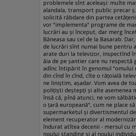
problemele sînt aceleaşi: multe ma
alandala, transport public precar ş.a
solicită răbdare din partea cetăţen
vor "implementa" programe de manag
lucrări au şi început, dar merg înce
Băneasa sau cel de la Basarab. Dar, 
de lucrări sînt numai bune pentru a
arate duri la televizor, inspectînd î
ăia de pe şantier care nu respectă gr
adînc întipărit în genomul "omului no
din cînd în cînd, cîte o răţoială tel
ne liniştim, aşadar. Vom avea de to
poliţişti deştepţi şi alte asemenea 
însă că, pînă atunci, ne vom sălbăti
o ţară europeană", cum ne place să 
supermarketul şi divertismentul de
element recuperator al modernizări
îndurat atîtea decenii - mersul cu 
noului standing şi al noului individu