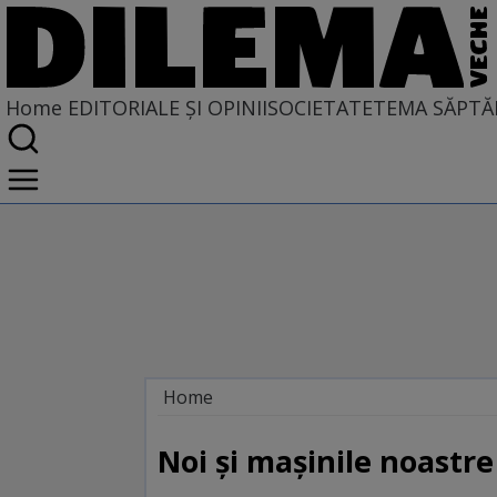
Home
EDITORIALE ȘI OPINII
SOCIETATE
TEMA SĂPTĂ
Home
EDITORIALE ȘI OPINII
SITUAȚIUNEA
Noi şi maşinile noastre