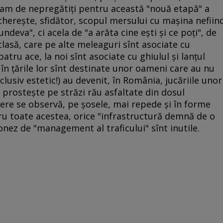
eram de nepregătiţi pentru această "nouă etapă" a
hereşte, sfidător, scopul mersului cu maşina nefiin
ndeva", ci acela de "a arăta cine eşti şi ce poţi", de
 clasă, care pe alte meleaguri sînt asociate cu
tru ace, la noi sînt asociate cu ghiulul şi lanţul
 în ţările lor sînt destinate unor oameni care au nu
lusiv estetic!) au devenit, în România, jucăriile unor
 prosteşte pe străzi rău asfaltate din dosul
ere se observă, pe şosele, mai repede şi în forme
ru toate acestea, orice "infrastructură demnă de o
onez de "management al traficului" sînt inutile.