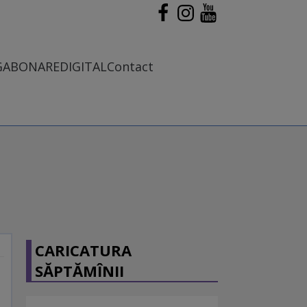
G
ABONARE
DIGITAL
Contact
CARICATURA
SĂPTĂMÎNII