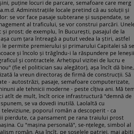
şini, puţine locuri de parcare, semafoare care merg
.m.d. Administraţiile locale pretind că au soluţii şi
ilor: se vor face pasaje subterane şi suspendate, se
ement al traficului, se vor construi parcări. Unel
t şi prost; de exemplu, în Bucureşti, pasajul de la
aşa cum ţara întreagă a putut vedea la ştiri, astfel
 le permite premierului şi primarului Capitalei să s
ncoace şi încolo şi trăgîndu-i la răspundere pe leneşi
aficul şi contractele. Arhetipul vizitei de lucru e
u" (fie el politician sau alegător), aşa încît dă bine,
evizată la vreun directoraş de firmă de construcţii. Să
ate - autostrăzi, pasaje, semafoare computerizate,
minuni ale tehnicii moderne - peste cîţiva ani. Mă te
ci atît de mult, încît orice infrastructură "demnă de
spunem, se va dovedi inutilă. Laolaltă cu
 televiziune, poporul român a descoperit - ca
i pierdute, ca pansament pe rana traiului prost
maşina. Cu "maşina personală", se-nţelege, simbol al
alism român. Aşa încît, pe şoselele patriei, mai abiti