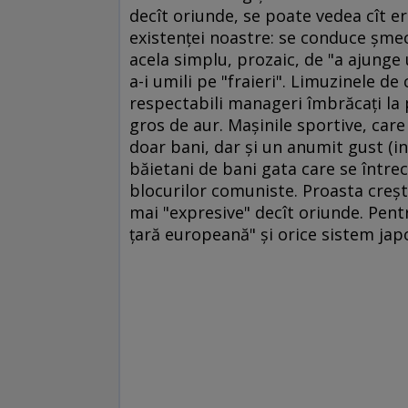
decît oriunde, se poate vedea cît 
existenţei noastre: se conduce şmec
acela simplu, prozaic, de "a ajunge u
a-i umili pe "fraieri". Limuzinele de
respectabili manageri îmbrăcaţi la pa
gros de aur. Maşinile sportive, care
doar bani, dar şi un anumit gust (inc
băietani de bani gata care se întrec
blocurilor comuniste. Proasta creşt
mai "expresive" decît oriunde. Pent
ţară europeană" şi orice sistem jap