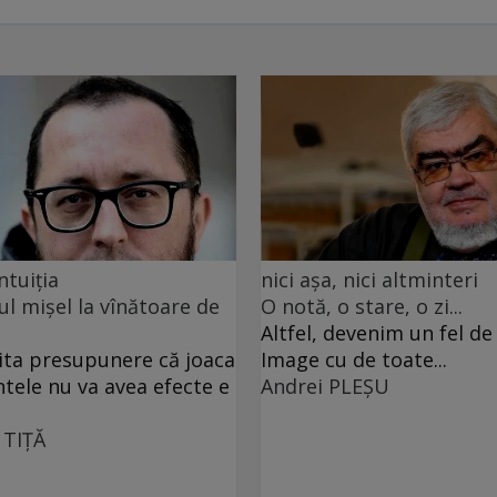
ntuiția
nici așa, nici altminteri
ul mișel la vînătoare de
O notă, o stare, o zi...
Altfel, devenim un fel d
ita presupunere că joaca
Image cu de toate...
ntele nu va avea efecte e
Andrei PLEŞU
 TIŢĂ