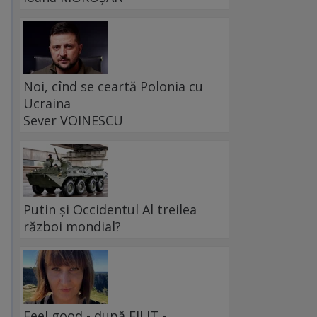
Noi, cînd se ceartă Polonia cu
Ucraina
Sever VOINESCU
Putin și Occidentul Al treilea
război mondial?
Feel good - după FILIT -