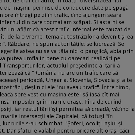
tot de traficul auto, în toată "diversitatea" lui
ale de maşini, permise de conducere date pe şpagă
m ore întregi pe zi în trafic, cînd ajungem seara
infernul din care tocmai am scăpat. Şi asta ni se
eviziuni aflăm că acest trafic infernal este cauzat de
ît, de la o vreme, tema autostrăzilor a devenit şi ea
i". Răbdare, ne spun autorităţile: se lucrează. Se
legerile astea nu se va tăia nici o panglică, abia prin
 va putea umfla în pene cu oarecari realizări pe
l Transporturilor, actualul preşedinte al ţării a
cterizează că "România nu are un trafic care să
n aceeaşi perioadă, Ungaria, Slovenia, Slovacia şi alte
ostrăzi, deşi nici ele "nu aveau trafic". Între timp,
leacă spre vest cu maşina este "să iasă cît mai
însă imposibil şi în marile oraşe. Pînă de curînd,
iţi, iar restul ţării îşi permitea să creadă, văzînd la
marile intersecţii ale Capitalei, că totuşi "în
 lucrurile s-au schimbat. "Şoferi, ocoliţi Iaşiul şi
t. Dar sfatul e valabil pentru oricare alt oraş, căci