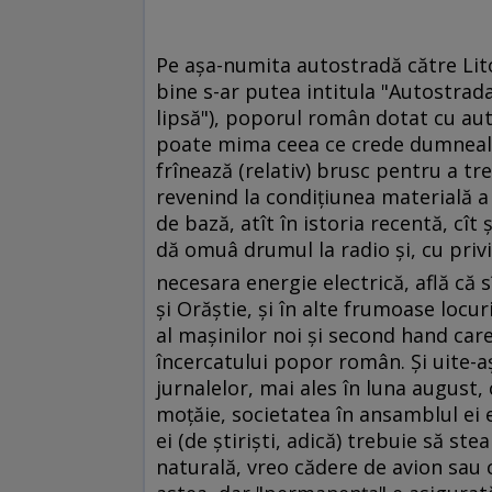
Pe aşa-numita autostradă către Litor
bine s-ar putea intitula "Autostrada
lipsă"), poporul român dotat cu au
poate mima ceea ce crede dumnealui 
frînează (relativ) brusc pentru a t
revenind la condiţiunea materială a
de bază, atît în istoria recentă, cît 
dă omuâ drumul la radio şi, cu priv
necesara energie electrică, află că s
şi Orăştie, şi în alte frumoase locur
al maşinilor noi şi second hand care
încercatului popor român. Şi uite-aş
jurnalelor, mai ales în luna august, c
moţăie, societatea în ansamblul ei e 
ei (de ştirişti, adică) trebuie să st
naturală, vreo cădere de avion sau 