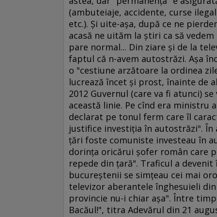
astea, dar "permanenţa" e asigurată 
(ambuteiaje, accidente, curse ileg
etc.). Şi uite-aşa, după ce ne pierde
acasă ne uităm la ştiri ca să vedem 
pare normal... Din ziare şi de la tel
faptul că n-avem autostrăzi. Aşa înc
o "cestiune arzătoare la ordinea zile
lucrează încet şi prost, înainte de a
2012 Guvernul (care va fi atunci) se
această linie. Pe cînd era ministru a
declarat pe tonul ferm care îl cara
justifice investiţia în autostrăzi". Î
ţări foste comuniste investeau în aut
dorinţa oricărui şofer român care p
repede din ţară". Traficul a devenit 
bucureştenii se simţeau cei mai orops
televizor aberantele înghesuieli din 
provincie nu-i chiar aşa". Între timp,
Bacăul!", titra Adevărul din 21 augus