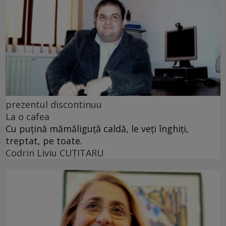
prezentul discontinuu
La o cafea
Cu puţină mămăliguţă caldă, le veţi înghiţi,
treptat, pe toate.
Codrin Liviu CUŢITARU