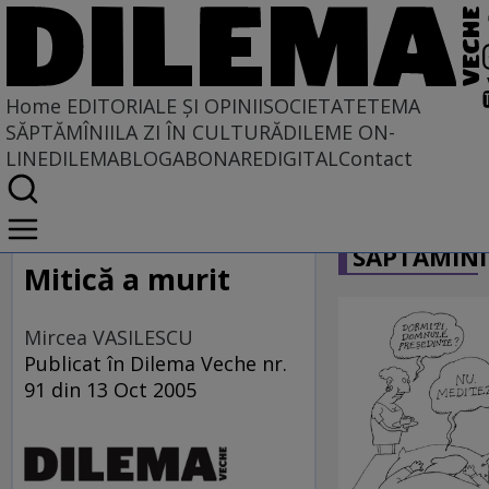
Home
EDITORIALE ȘI OPINII
SOCIETATE
TEMA
SĂPTĂMÎNII
LA ZI ÎN CULTURĂ
DILEME ON-
LINE
DILEMABLOG
ABONARE
DIGITAL
Contact
Home
CARICATU
EDITORIALE ȘI OPINII
SĂPTĂMÎNI
SITUAȚIUNEA
Mitică a murit
Mircea VASILESCU
Publicat în Dilema Veche nr.
91 din 13 Oct 2005