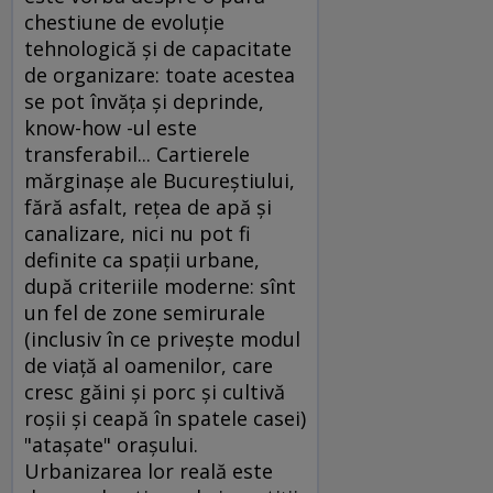
chestiune de evoluţie
tehnologică şi de capacitate
de organizare: toate acestea
se pot învăţa şi deprinde,
know-how -ul este
transferabil... Cartierele
mărginaşe ale Bucureştiului,
fără asfalt, reţea de apă şi
canalizare, nici nu pot fi
definite ca spaţii urbane,
după criteriile moderne: sînt
un fel de zone semirurale
(inclusiv în ce priveşte modul
de viaţă al oamenilor, care
cresc găini şi porc şi cultivă
roşii şi ceapă în spatele casei)
"ataşate" oraşului.
Urbanizarea lor reală este