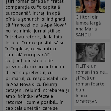
ştiri român care să fi "ratat"
comparaţia cu "o capitală
europeană". Intraţi în apă
Cititori din
pînă la genunchi şi indignaţi
lumea largă
că "francezii de la Apa Nova"
Ana Maria
nu fac nimic, jurnaliştii se
SANDU
întrebau retoric, de la faţa
locului, "cum e posibil să se
întîmple aşa ceva într-o
capitală europeană?",
susţinuţi din studio de
FILIT e un
prezentatorii care intrau în
roman în sine...
direct cu prefectul, cu
și încă un
primarul, cu responsabilii de
roman foarte
la Apa Nova şi cu feluriţi
bun
cetăţeni, reluînd întrebarea şi
Ioana
amplificîndu-i efectele
MOROȘAN
retorice: "cum e posibil... în
capitala unei ţări care se