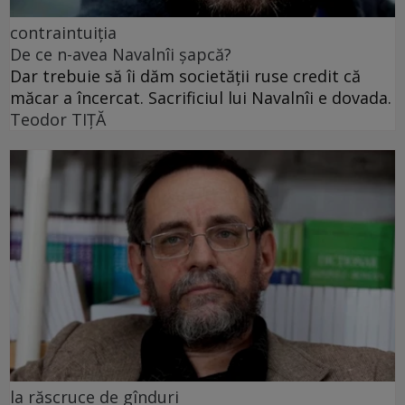
contraintuiția
De ce n-avea Navalnîi șapcă?
Dar trebuie să îi dăm societății ruse credit că
măcar a încercat. Sacrificiul lui Navalnîi e dovada.
Teodor TIŢĂ
la răscruce de gînduri