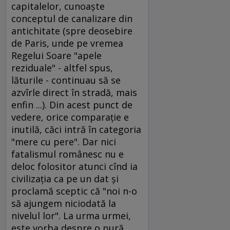
capitalelor, cunoaşte
conceptul de canalizare din
antichitate (spre deosebire
de Paris, unde pe vremea
Regelui Soare "apele
reziduale" - altfel spus,
lăturile - continuau să se
azvîrle direct în stradă, mais
enfin ...). Din acest punct de
vedere, orice comparaţie e
inutilă, căci intră în categoria
"mere cu pere". Dar nici
fatalismul românesc nu e
deloc folositor atunci cînd ia
civilizaţia ca pe un dat şi
proclamă sceptic că "noi n-o
să ajungem niciodată la
nivelul lor". La urma urmei,
este vorba despre o pură