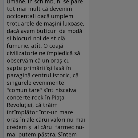
umane. În schimb, ni se pare
tot mai mult că devenim
occidentali dacă umplem
trotuarele de maşini luxoase,
dacă avem buticuri de modă
şi blocuri noi de sticlă
fumurie, atît. O coajă
civilizatorie ne împiedică să
observăm că un oraş cu
şapte primării îşi lasă în
paragină centrul istoric, că
singurele evenimente
"comunitare" sînt niscaiva
concerte rock în Piaţa
Revoluţiei, că trăim
întîmplător într-un mare
oraş în ale cărui valori nu mai
credem şi al cărui farmec nu-l
mai putem păstra. Sîntem