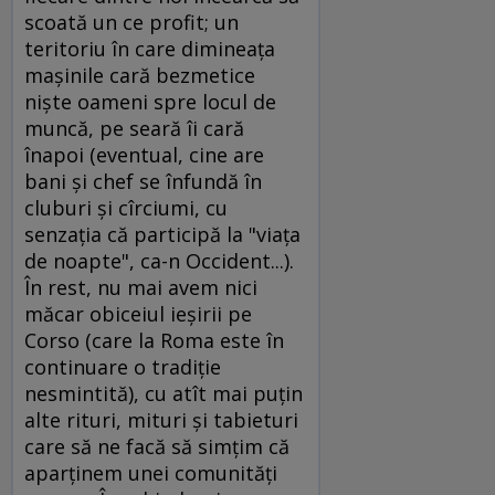
scoată un ce profit; un
teritoriu în care dimineaţa
maşinile cară bezmetice
nişte oameni spre locul de
muncă, pe seară îi cară
înapoi (eventual, cine are
bani şi chef se înfundă în
cluburi şi cîrciumi, cu
senzaţia că participă la "viaţa
de noapte", ca-n Occident...).
În rest, nu mai avem nici
măcar obiceiul ieşirii pe
Corso (care la Roma este în
continuare o tradiţie
nesmintită), cu atît mai puţin
alte rituri, mituri şi tabieturi
care să ne facă să simţim că
aparţinem unei comunităţi