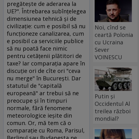
pregăteşte de aderarea la
UE?". Întrebarea subînţelegea
dimensiunea tehnică şi de
civilizaţie: cum e posibil să nu
Noi, cînd se
funcţioneze canalizarea, cum
ceartă Polonia
e posibil ca serviciile publice
cu Ucraina
să nu poată face nimic
Sever
pentru cetăţenii plătitori de
VOINESCU
taxe? Iar comparaţia apare în
discuţie ori de cîte ori "ceva
nu merge" în Bucureşti. Dar
statutul de "capitală
europeană" ar trebui să ne
Putin și
preocupe şi în timpuri
Occidentul Al
normale, fără fenomene
treilea război
meteorologice ieşite din
mondial?
comun. Or, mă tem că o
comparaţie cu Roma, Parisul,
Berlinul sau Budapesta ne