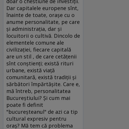
doar o chestiune de investiţii.
Dar capitalele europene sînt,
înainte de toate, oraşe cu o
anume personalitate, pe care
şi administraţia, dar şi
locuitorii o cultivă. Dincolo de
elementele comune ale
civilizaţiei, fiecare capitală
are un stil , de care cetăţenii
sînt conştienţi; există rituri
urbane, există viaţă
comunitară, există tradiţii şi
sărbători împărtăşite. Care e,
mă întreb, personalitatea
Bucureştiului? Şi cum mai
poate fi definit
"bucureşteanul" de azi ca tip
cultural expresiv pentru
oraş? Mă tem că problema