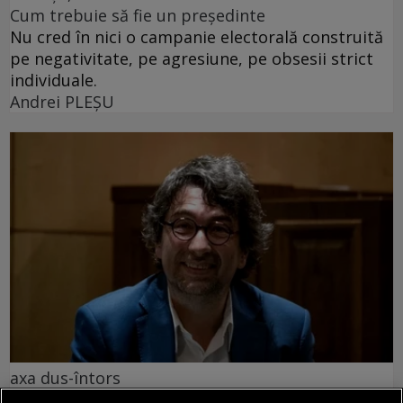
Cum trebuie să fie un președinte
Nu cred în nici o campanie electorală construită
pe negativitate, pe agresiune, pe obsesii strict
individuale.
Andrei PLEŞU
axa dus-întors
Avram Iancu – 200