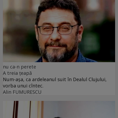
nu ca-n perete
A treia țeapă
Num-așa, ca ardeleanul suit în Dealul Clujului,
vorba unui cîntec.
Alin FUMURESCU