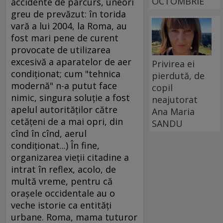
OCTOMBRIE
accidente de parcurs, uneori
greu de prevăzut: în torida
vară a lui 2004, la Roma, au
fost mari pene de curent
provocate de utilizarea
excesivă a aparatelor de aer
Privirea ei
condiţionat; cum "tehnica
pierdută, de
modernă" n-a putut face
copil
nimic, singura soluţie a fost
neajutorat
apelul autorităţilor către
Ana Maria
cetăţeni de a mai opri, din
SANDU
cînd în cînd, aerul
condiţionat...) În fine,
organizarea vieţii citadine a
intrat în reflex, acolo, de
multă vreme, pentru că
oraşele occidentale au o
veche istorie ca entităţi
urbane. Roma, mama tuturor