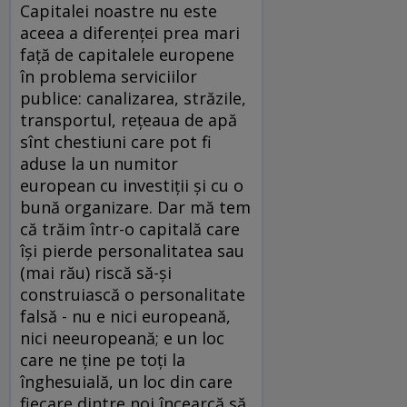
Capitalei noastre nu este
aceea a diferenţei prea mari
faţă de capitalele europene
în problema serviciilor
publice: canalizarea, străzile,
transportul, reţeaua de apă
sînt chestiuni care pot fi
aduse la un numitor
european cu investiţii şi cu o
bună organizare. Dar mă tem
că trăim într-o capitală care
îşi pierde personalitatea sau
(mai rău) riscă să-şi
construiască o personalitate
falsă - nu e nici europeană,
nici neeuropeană; e un loc
care ne ţine pe toţi la
înghesuială, un loc din care
fiecare dintre noi încearcă să