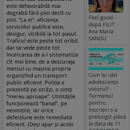
este defavorabilă mai
degrabă fără ploi decît cu
Feel good -
ploi. "La ei", eficienţa
după FILIT -
serviciilor publice este,
Ana Maria
desigur, vizibilă la tot pasul.
SANDU
Traficul este peste tot oribil,
dar se vede peste tot
încercarea de a-l sistematiza
cît mai bine, de a descuraja
mersul cu maşina proprie
Cum își văd
organizînd un transport
adolescenții
public eficient. Poliţia e
viitorul? -
prezentă pe străzi, o simţi
Termenul
"mereu aproape". Utilităţile
pentru
funcţionează "banal", pe
înscrieri s-a
nesimţite, iar orice
prelungit până
defecţiune este remediată
la data de 11
eficient. (Deşi apar şi acolo