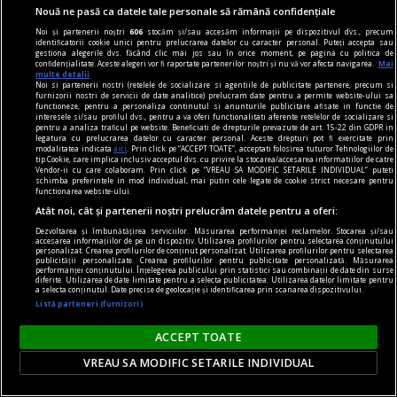
Nouă ne pasă ca datele tale personale să rămână confidențiale
Și totuși, posteritatea lui este impresionantă și
Noi și partenerii noștri
606
stocăm și/sau accesăm informații pe dispozitivul dvs., precum
oricine mai simte românește nu poate să nu
identificatorii cookie unici pentru prelucrarea datelor cu caracter personal. Puteți accepta sau
gestiona alegerile dvs. făcând clic mai jos sau în orice moment, pe pagina cu politica de
simtă o înaltă emoție gîndindu-se la el.
confidențialitate. Aceste alegeri vor fi raportate partenerilor noștri și nu vă vor afecta navigarea.
Mai
multe detalii
Sever VOINESCU
Noi si partenerii nostri (retelele de socializare si agentiile de publicitate partenere, precum si
furnizorii nostri de servicii de date analitice) prelucram date pentru a permite website-ului sa
functioneze, pentru a personaliza continutul si anunturile publicitare afisate in functie de
interesele si/sau profilul dvs., pentru a va oferi functionalitati aferente retelelor de socializare si
pentru a analiza traficul pe website. Beneficiati de drepturile prevazute de art. 15-22 din GDPR in
legatura cu prelucrarea datelor cu caracter personal. Aceste drepturi pot fi exercitate prin
modalitatea indicata
aici
. Prin click pe “ACCEPT TOATE”, acceptati folosirea tuturor Tehnologiilor de
tip Cookie, care implica inclusiv acceptul dvs. cu privire la stocarea/accesarea informatiilor de catre
Vendor-ii cu care colaboram. Prin click pe “VREAU SA MODIFIC SETARILE INDIVIDUAL” puteti
schimba preferintele in mod individual, mai putin cele legate de cookie strict necesare pentru
functionarea website-ului.
Atât noi, cât și partenerii noștri prelucrăm datele pentru a oferi:
Dezvoltarea și îmbunătățirea serviciilor. Măsurarea performanței reclamelor. Stocarea și/sau
accesarea informațiilor de pe un dispozitiv. Utilizarea profilurilor pentru selectarea conținutului
personalizat. Crearea profilurilor de conținut personalizat. Utilizarea profilurilor pentru selectarea
publicității personalizate. Crearea profilurilor pentru publicitate personalizată. Măsurarea
performanței conținutului. Înțelegerea publicului prin statistici sau combinații de date din surse
diferite. Utilizarea de date limitate pentru a selecta publicitatea. Utilizarea datelor limitate pentru
a selecta conținutul. Date precise de geolocație și identificarea prin scanarea dispozitivului.
Listă parteneri (furnizori)
ACCEPT TOATE
accent pe istorie
VREAU SA MODIFIC SETARILE INDIVIDUAL
Lech Walesa, din istorie și din prezent
Stocul pare limitat, istoria continuă.