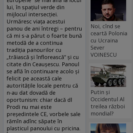
lui, în spaţiul verde din
mijlocul intersecţiei.
Urmăresc viaţa acestui
Noi, cînd se
panou de ani întregi – pentru
ceartă Polonia
că mi s-a părut o foarte bună
cu Ucraina
metodă de a continua
Sever
tradiţia panourilor cu
VOINESCU
„trăiască şi înflorească“ şi cu
citate din Ceauşescu. Panoul
se află în continuare acolo şi
felicit pe această cale
autorităţile locale pentru că
Putin și
n-au dat dovadă de
Occidentul Al
oportunism: chiar dacă dl
treilea război
Prodi nu mai este
mondial?
preşedintele CE, vorbele sale
rămîn adînc săpate în
plasticul panoului cu pricina.