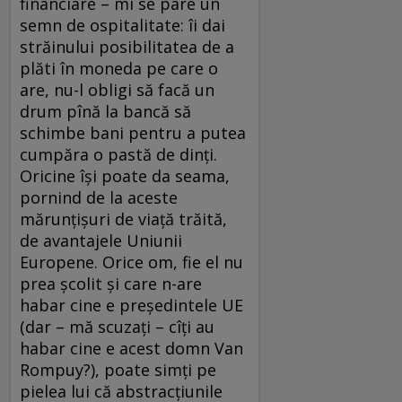
financiare – mi se pare un
semn de ospitalitate: îi dai
străinului posibilitatea de a
plăti în moneda pe care o
are, nu-l obligi să facă un
drum pînă la bancă să
schimbe bani pentru a putea
cumpăra o pastă de dinţi.
Oricine îşi poate da seama,
pornind de la aceste
mărunţişuri de viaţă trăită,
de avantajele Uniunii
Europene. Orice om, fie el nu
prea şcolit şi care n-are
habar cine e preşedintele UE
(dar – mă scuzaţi – cîţi au
habar cine e acest domn Van
Rompuy?), poate simţi pe
pielea lui că abstracţiunile