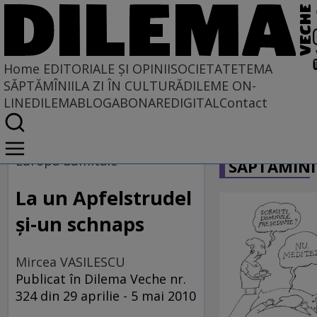
Home
EDITORIALE ȘI OPINII
SOCIETATE
TEMA
SĂPTĂMÎNII
LA ZI ÎN CULTURĂ
DILEME ON-
LINE
DILEMABLOG
ABONARE
DIGITAL
Contact
Home
CARICATU
EDITORIALE ȘI OPINII
Europa dumitale
SĂPTĂMÎNI
SITUAȚIUNEA
La un Apfelstrudel
şi-un schnaps
Mircea VASILESCU
Publicat în Dilema Veche nr.
324 din 29 aprilie - 5 mai 2010