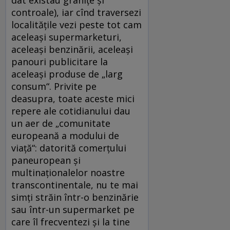
controale), iar cînd traversezi
localităţile vezi peste tot cam
aceleaşi supermarketuri,
aceleaşi benzinării, aceleaşi
panouri publicitare la
aceleaşi produse de „larg
consum“. Privite pe
deasupra, toate aceste mici
repere ale cotidianului dau
un aer de „comunitate
europeană a modului de
viaţă“: datorită comerţului
paneuropean şi
multinaţionalelor noastre
transcontinentale, nu te mai
simţi străin într-o benzinărie
sau într-un supermarket pe
care îl frecventezi şi la tine