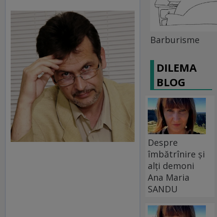
Barburisme
DILEMA
BLOG
Despre
îmbătrînire și
alți demoni
Ana Maria
SANDU