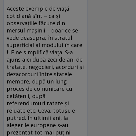
Aceste exemple de viaţă
cotidiană sînt – ca şi
observaţiile făcute din
mersul maşinii – doar ce se
vede deasupra, în stratul
superficial al modului în care
UE ne simplifică viaţa. S-a
ajuns aici după zeci de ani de
tratate, negocieri, acorduri şi
dezacorduri între statele
membre, după un lung
proces de comunicare cu
cetăţenii, după
referendumuri ratate şi
reluate etc. Ceva, totuşi, e
putred. În ultimii ani, la
alegerile europene s-au
prezentat tot mai puţini