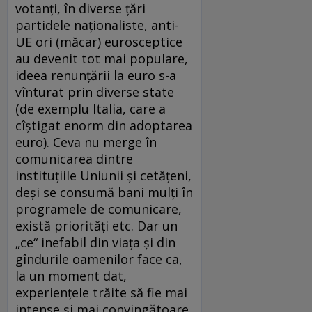
votanţi, în diverse ţări
partidele naţionaliste, anti-
UE ori (măcar) eurosceptice
au devenit tot mai populare,
ideea renunţării la euro s-a
vînturat prin diverse state
(de exemplu Italia, care a
cîştigat enorm din adoptarea
euro). Ceva nu merge în
comunicarea dintre
instituţiile Uniunii şi cetăţeni,
deşi se consumă bani mulţi în
programele de comunicare,
există priorităţi etc. Dar un
„ce“ inefabil din viaţa şi din
gîndurile oamenilor face ca,
la un moment dat,
experienţele trăite să fie mai
intense şi mai convingătoare