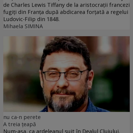
de Charles Lewis Tiffany de la aristocrații francezi
fugiți din Franța după abdicarea forțată a regelui
Ludovic-Filip din 1848.
Mihaela SIMINA
nu ca-n perete
A treia țeapă
Num-așa, ca ardeleanul suit în Dealul Clujului,