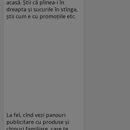
acasă. Ştii că pîinea-i în
dreapta şi sucurile în stînga,
ştii cum e cu promoţiile etc.
La fel, cînd vezi panouri
publicitare cu produse şi
chipuri familiare, care te