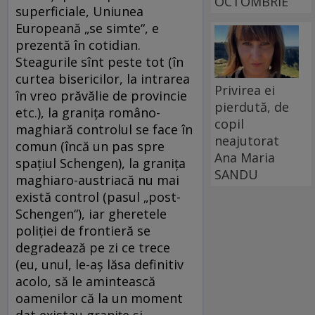
OCTOMBRIE
superficiale, Uniunea
Europeană „se simte“, e
prezentă în cotidian.
Steagurile sînt peste tot (în
curtea bisericilor, la intrarea
Privirea ei
în vreo prăvălie de provincie
pierdută, de
etc.), la graniţa româno-
copil
maghiară controlul se face în
neajutorat
comun (încă un pas spre
Ana Maria
spaţiul Schengen), la graniţa
SANDU
maghiaro-austriacă nu mai
există control (pasul „post-
Schengen“), iar gheretele
poliţiei de frontieră se
degradează pe zi ce trece
(eu, unul, le-aş lăsa definitiv
acolo, să le amintească
oamenilor că la un moment
dat existau graniţe şi