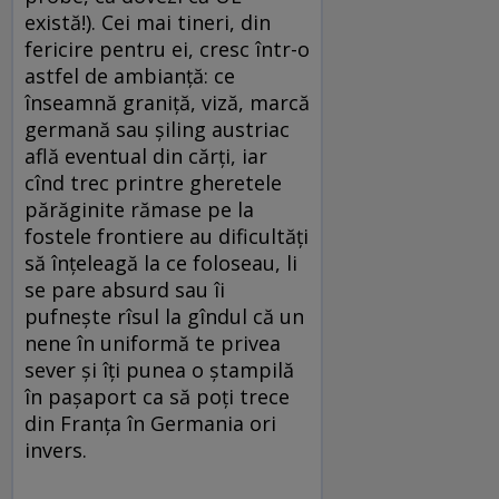
există!). Cei mai tineri, din
fericire pentru ei, cresc într-o
astfel de ambianţă: ce
înseamnă graniţă, viză, marcă
germană sau şiling austriac
află eventual din cărţi, iar
cînd trec printre gheretele
părăginite rămase pe la
fostele frontiere au dificultăţi
să înţeleagă la ce foloseau, li
se pare absurd sau îi
pufneşte rîsul la gîndul că un
nene în uniformă te privea
sever şi îţi punea o ştampilă
în paşaport ca să poţi trece
din Franţa în Germania ori
invers.