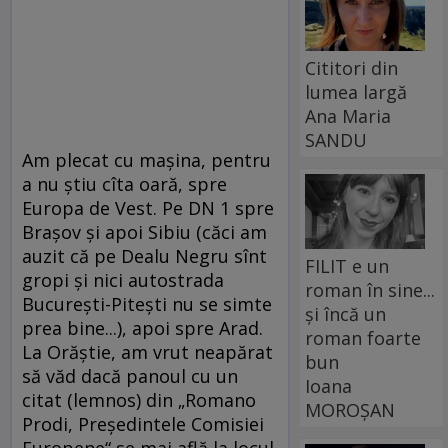
Cititori din
lumea largă
Ana Maria
SANDU
Am plecat cu maşina, pentru
a nu ştiu cîta oară, spre
Europa de Vest. Pe DN 1 spre
Braşov şi apoi Sibiu (căci am
auzit că pe Dealu Negru sînt
FILIT e un
gropi şi nici autostrada
roman în sine...
Bucureşti-Piteşti nu se simte
și încă un
prea bine...), apoi spre Arad.
roman foarte
La Orăştie, am vrut neapărat
bun
să văd dacă panoul cu un
Ioana
citat (lemnos) din „Romano
MOROȘAN
Prodi, Preşedintele Comisiei
Europene“ se mai află la locul