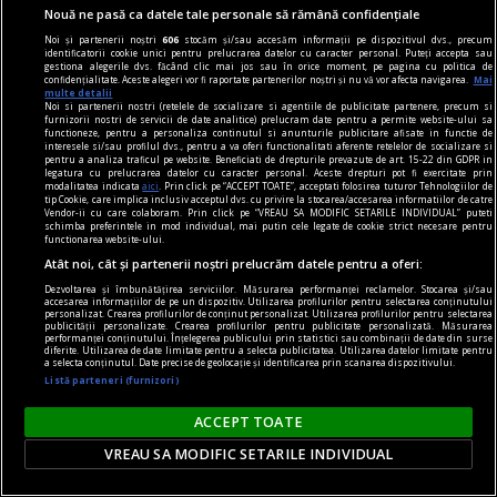
Nouă ne pasă ca datele tale personale să rămână confidențiale
Noi și partenerii noștri
606
stocăm și/sau accesăm informații pe dispozitivul dvs., precum
identificatorii cookie unici pentru prelucrarea datelor cu caracter personal. Puteți accepta sau
gestiona alegerile dvs. făcând clic mai jos sau în orice moment, pe pagina cu politica de
confidențialitate. Aceste alegeri vor fi raportate partenerilor noștri și nu vă vor afecta navigarea.
Mai
multe detalii
Noi si partenerii nostri (retelele de socializare si agentiile de publicitate partenere, precum si
furnizorii nostri de servicii de date analitice) prelucram date pentru a permite website-ului sa
functioneze, pentru a personaliza continutul si anunturile publicitare afisate in functie de
la răscruce de gînduri
interesele si/sau profilul dvs., pentru a va oferi functionalitati aferente retelelor de socializare si
pentru a analiza traficul pe website. Beneficiati de drepturile prevazute de art. 15-22 din GDPR in
Succesiunea
legatura cu prelucrarea datelor cu caracter personal. Aceste drepturi pot fi exercitate prin
modalitatea indicata
aici
. Prin click pe “ACCEPT TOATE”, acceptati folosirea tuturor Tehnologiilor de
Nici Europa nu stă grozav înaintea unor alegeri
tip Cookie, care implica inclusiv acceptul dvs. cu privire la stocarea/accesarea informatiilor de catre
Vendor-ii cu care colaboram. Prin click pe “VREAU SA MODIFIC SETARILE INDIVIDUAL” puteti
care pot să împingă în parlamentele europene
schimba preferintele in mod individual, mai putin cele legate de cookie strict necesare pentru
functionarea website-ului.
diferiți demagogi cu promisiuni maximale și
Atât noi, cât și partenerii noștri prelucrăm datele pentru a oferi:
capacități mediocre.
Dezvoltarea și îmbunătățirea serviciilor. Măsurarea performanței reclamelor. Stocarea și/sau
Andrei CORNEA
accesarea informațiilor de pe un dispozitiv. Utilizarea profilurilor pentru selectarea conținutului
personalizat. Crearea profilurilor de conținut personalizat. Utilizarea profilurilor pentru selectarea
publicității personalizate. Crearea profilurilor pentru publicitate personalizată. Măsurarea
performanței conținutului. Înțelegerea publicului prin statistici sau combinații de date din surse
diferite. Utilizarea de date limitate pentru a selecta publicitatea. Utilizarea datelor limitate pentru
a selecta conținutul. Date precise de geolocație și identificarea prin scanarea dispozitivului.
Listă parteneri (furnizori)
ACCEPT TOATE
VREAU SA MODIFIC SETARILE INDIVIDUAL