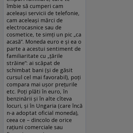
îmbie să cumperi cam
aceleaşi servicii de telefonie,
cam aceleaşi mărci de
electrocasnice sau de
cosmetice, te simţi un pic „ca
acasă“. Moneda euro e şi ea o
parte a acestui sentiment de
familiaritate cu „ţările
străine“: ai scăpat de
schimbat bani (şi de găsit
cursul cel mai favorabil), poţi
compara mai uşor preţurile
etc. Poţi plăti în euro, în
benzinării şi în alte cîteva
locuri, şi în Ungaria (care încă
n-a adoptat oficial moneda),
ceea ce – dincolo de orice
raţiuni comerciale sau