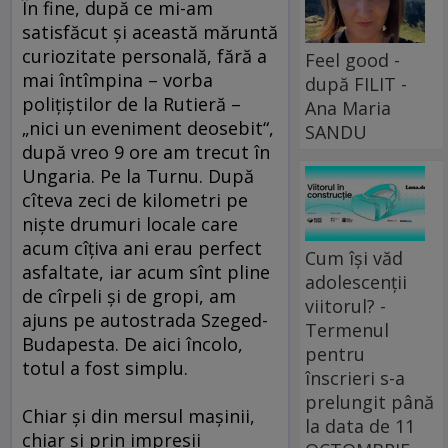
În fine, după ce mi-am
satisfăcut şi această măruntă
curiozitate personală, fără a
Feel good -
mai întîmpina – vorba
după FILIT -
poliţiştilor de la Rutieră –
Ana Maria
„nici un eveniment deosebit“,
SANDU
după vreo 9 ore am trecut în
Ungaria. Pe la Turnu. După
cîteva zeci de kilometri pe
nişte drumuri locale care
acum cîţiva ani erau perfect
Cum își văd
asfaltate, iar acum sînt pline
adolescenții
de cîrpeli şi de gropi, am
viitorul? -
ajuns pe autostrada Szeged-
Termenul
Budapesta. De aici încolo,
pentru
totul a fost simplu.
înscrieri s-a
prelungit până
Chiar şi din mersul maşinii,
la data de 11
chiar şi prin impresii