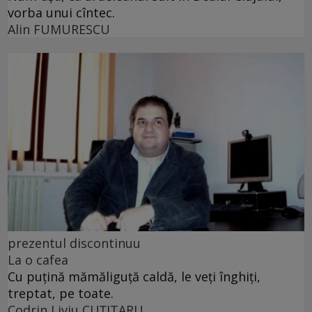
vorba unui cîntec.
Alin FUMURESCU
prezentul discontinuu
La o cafea
Cu puţină mămăliguţă caldă, le veţi înghiţi,
treptat, pe toate.
Codrin Liviu CUŢITARU