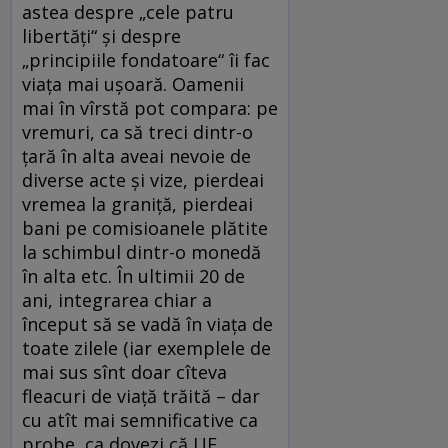
astea despre „cele patru
libertăţi“ şi despre
„principiile fondatoare“ îi fac
viaţa mai uşoară. Oamenii
mai în vîrstă pot compara: pe
vremuri, ca să treci dintr-o
ţară în alta aveai nevoie de
diverse acte şi vize, pierdeai
vremea la graniţă, pierdeai
bani pe comisioanele plătite
la schimbul dintr-o monedă
în alta etc. În ultimii 20 de
ani, integrarea chiar a
început să se vadă în viaţa de
toate zilele (iar exemplele de
mai sus sînt doar cîteva
fleacuri de viaţă trăită – dar
cu atît mai semnificative ca
probe, ca dovezi că UE