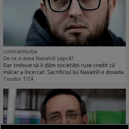
contraintuiția
De ce n-avea Navalnîi șapcă?
Dar trebuie să îi dăm societății ruse credit că
măcar a încercat. Sacrificiul lui Navalnîi e dovada.
Teodor TIŢĂ