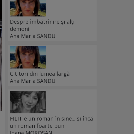
Despre îmbătrînire și alți
demoni
Ana Maria SANDU
Cititori din lumea largă
Ana Maria SANDU
FILIT e un roman în sine... și încă
un roman foarte bun
Ioana MOROȘAN