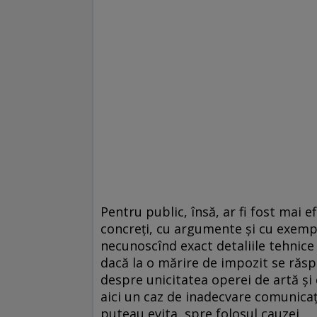
Pentru public, însă, ar fi fost mai e
concreţi, cu argumente şi cu exemple 
necunoscînd exact detaliile tehnice 
dacă la o mărire de impozit se răs
despre unicitatea operei de artă şi 
aici un caz de inadecvare comunicaţi
puteau evita, spre folosul cauzei.