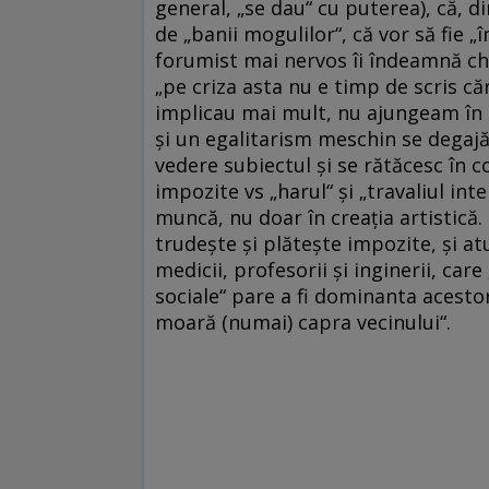
general, „se dau“ cu puterea), că, 
de „banii mogulilor“, că vor să fie „
forumist mai nervos îi îndeamnă chia
„pe criza asta nu e timp de scris cărţ
implicau mai mult, nu ajungeam în s
şi un egalitarism meschin se degajă
vedere subiectul şi se rătăcesc în c
impozite vs „harul“ şi „travaliul inte
muncă, nu doar în creaţia artistică.
trudeşte şi plăteşte impozite, şi atunc
medicii, profesorii şi inginerii, care
sociale“ pare a fi dominanta acestor
moară (numai) capra vecinului“.