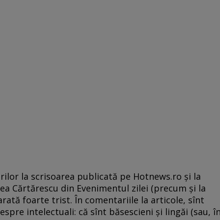
torilor la scrisoarea publicată pe Hotnews.ro şi la
cea Cărtărescu din Evenimentul zilei (precum şi la
rată foarte trist. În comentariile la articole, sînt
spre intelectuali: că sînt băsescieni şi lingăi (sau, î