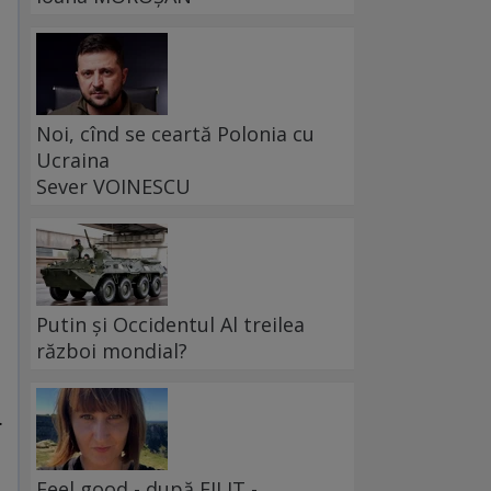
Noi, cînd se ceartă Polonia cu
Ucraina
Sever VOINESCU
Putin și Occidentul Al treilea
război mondial?
ă
.
Feel good - după FILIT -