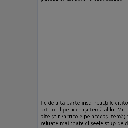
Pe de altă parte însă, reacţiile citi
articolul pe aceeaşi temă al lui Mir
alte ştiri/articole pe aceeaşi temă) a
reluate mai toate clişeele stupide de