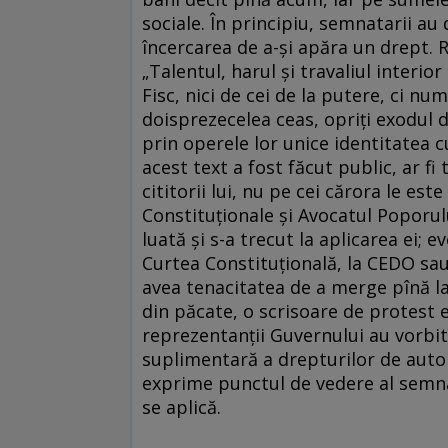
sociale. În principiu, semnatarii au 
încercarea de a-şi apăra un drept. R
„Talentul, harul şi travaliul interio
Fisc, nici de cei de la putere, ci n
doisprezecelea ceas, opriţi exodul 
prin operele lor unice identitatea c
acest text a fost făcut public, ar fi
cititorii lui, nu pe cei cărora le es
Constituţionale şi Avocatul Poporulu
luată şi s-a trecut la aplicarea ei; 
Curtea Constituţională, la CEDO sau
avea tenacitatea de a merge pînă la
din păcate, o scrisoare de protest e
reprezentanţii Guvernului au vorbi
suplimentară a drepturilor de autor,
exprime punctul de vedere al semna
se aplică.