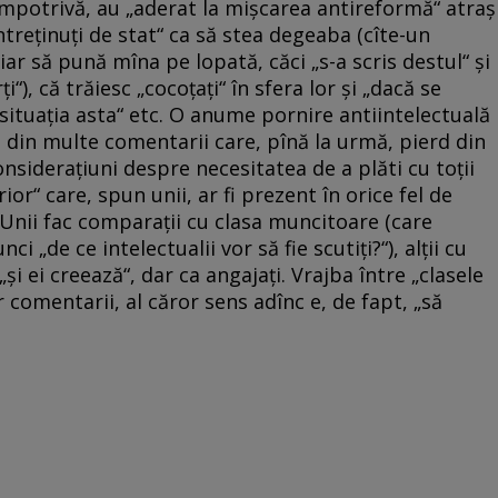
dimpotrivă, au „aderat la mişcarea antireformă“ atraş
întreţinuţi de stat“ ca să stea degeaba (cîte-un
r să pună mîna pe lopată, căci „s-a scris destul“ şi
i“), că trăiesc „cocoţaţi“ în sfera lor şi „dacă se
ituaţia asta“ etc. O anume pornire antiintelectuală
 din multe comentarii care, pînă la urmă, pierd din
onsideraţiuni despre necesitatea de a plăti cu toţii
rior“ care, spun unii, ar fi prezent în orice fel de
 Unii fac comparaţii cu clasa muncitoare (care
i „de ce intelectualii vor să fie scutiţi?“), alţii cu
 „şi ei creează“, dar ca angajaţi. Vrajba între „clasele
 comentarii, al căror sens adînc e, de fapt, „să