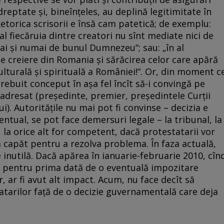
dreptate şi, bineînţeles, au deplină legitimitate în
etorica scrisorii e însă cam patetică; de exemplu:
r al fiecăruia dintre creatori nu sînt mediate nici de
umai şi numai de bunul Dumnezeu“; sau: „în al
de creiere din Romania şi sărăcirea celor care apără
ulturală şi spirituală a României!“. Or, din moment c
 trebuit conceput în aşa fel încît să-i convingă pe
te adresat (preşedinte, premier, preşedintele Curţii
i). Autorităţile nu mai pot fi convinse – decizia e
eventual, se pot face demersuri legale – la tribunal, la
 la orice alt for competent, dacă protestatarii vor
 capăt pentru a rezolva problema. În faza actuală,
 inutilă. Dacă apărea în ianuarie-februarie 2010, cîn
t pentru prima dată de o eventuală impozitare
 ar fi avut alt impact. Acum, nu face decît să
tarilor faţă de o decizie guvernamentală care deja