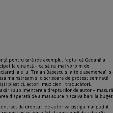
anţă pentru ţară (de exemplu, faptul că Geoană a
icipat la o nuntă – ca să nu mai vorbim de
laraţii ale lui Traian Băsescu şi altele asemenea), s-
 presa mainstream şi o scrisoare de protest semnată
şti plastici, actori, muzicieni, traducători.
axării suplimentare a drepturilor de autor – măsur
carea disperată de a mai aduce niscaiva bani la buget
contract de drepturi de autor va cîştiga mai puţini
respective se vor plăti şi contribuţii de asigurări