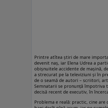
Printre atîtea ştiri de mare import
devenit naş, iar Elena Udrea a part
obişnuitele accidente de maşină, dec
a strecurat pe la televiziuni şi în
de o seamă de autori – scriitori, arti
Semnatarii se pronunţă împotriva t
decisă recent de executiv, în încer
Problema e reală: practic, cine are 
bani decît pînă acum, iar pe sumele 