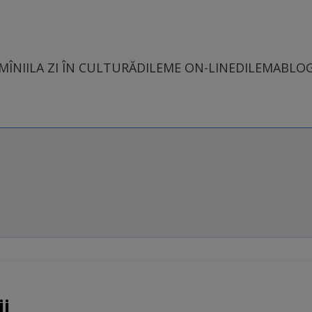
MÎNII
LA ZI ÎN CULTURĂ
DILEME ON-LINE
DILEMABLO
ii