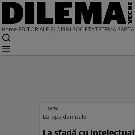
Home
EDITORIALE ȘI OPINII
SOCIETATE
TEMA SĂPTĂ
Home
EDITORIALE ȘI OPINII
Europa dumitale
SITUAȚIUNEA
La sfadă cu intelectual