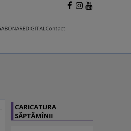
G
ABONARE
DIGITAL
Contact
CARICATURA
SĂPTĂMÎNII