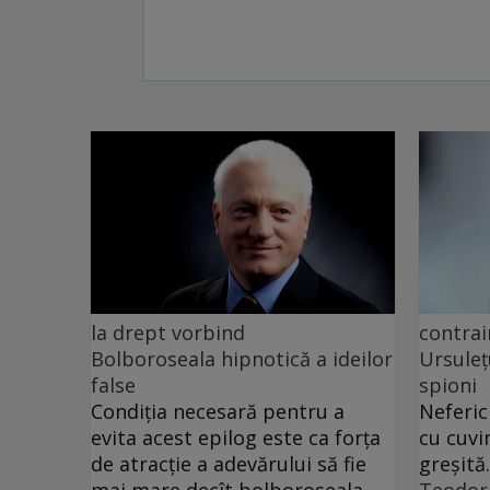
la drept vorbind
contrai
Bolboroseala hipnotică a ideilor
Ursuleț
false
spioni
Condiția necesară pentru a
Neferic
evita acest epilog este ca forța
cu cuvi
de atracție a adevărului să fie
greșită.
mai mare decît bolboroseala
Teodor