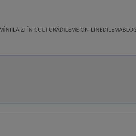
MÎNII
LA ZI ÎN CULTURĂ
DILEME ON-LINE
DILEMABLO