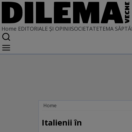
Home
EDITORIALE ȘI OPINII
SOCIETATE
TEMA SĂPTĂ
Home
EDITORIALE ȘI OPINII
SITUAȚIUNEA
Italienii în