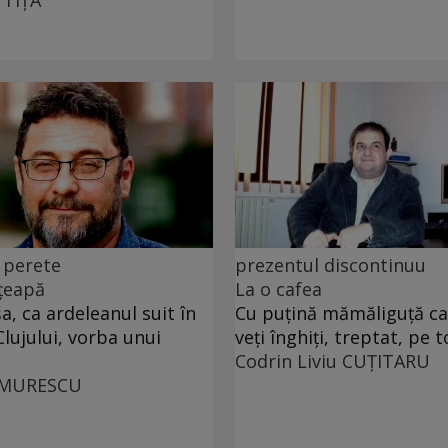
 perete
prezentul discontinuu
 țeapă
La o cafea
, ca ardeleanul suit în
Cu puţină mămăliguţă cal
Clujului, vorba unui
veţi înghiţi, treptat, pe t
Codrin Liviu CUŢITARU
UMURESCU