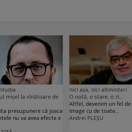
ntuiția
nici așa, nici altminteri
ul mișel la vînătoare de
O notă, o stare, o zi...
Altfel, devenim un fel d
ita presupunere că joaca
Image cu de toate...
ntele nu va avea efecte e
Andrei PLEŞU
 TIŢĂ