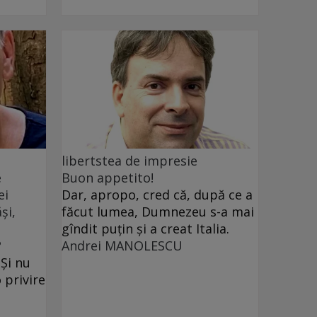
libertstea de impresie
e
Buon appetito!
ei
Dar, apropo, cred că, după ce a
și,
făcut lumea, Dumnezeu s-a mai
gîndit puțin și a creat Italia.
?
Andrei MANOLESCU
 Și nu
 privire