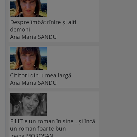
Despre îmbătrînire și alți
demoni
Ana Maria SANDU
Cititori din lumea largă
Ana Maria SANDU
FILIT e un roman în sine... și încă
un roman foarte bun
Ioana MOROȘAN