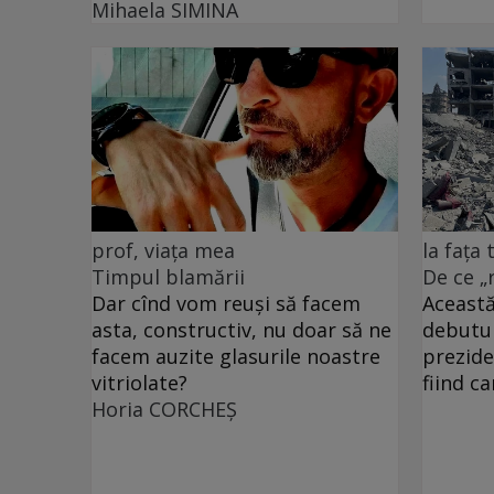
Mihaela SIMINA
prof, viața mea
la fața
Timpul blamării
De ce „
Dar cînd vom reuși să facem
Această
asta, constructiv, nu doar să ne
debutu
facem auzite glasurile noastre
prezide
vitriolate?
fiind c
Horia CORCHEŞ