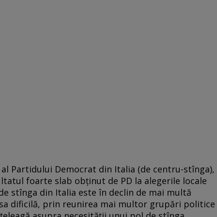
 al Partidului Democrat din Italia (de centru-stînga),
ltatul foarte slab obţinut de PD la alegerile locale
de stînga din Italia este în declin de mai multă
sa dificilă, prin reunirea mai multor grupări politice
înţeleagă asupra necesităţii unui pol de stînga