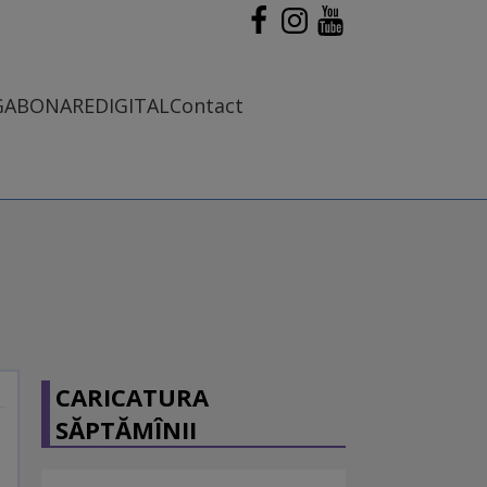
G
ABONARE
DIGITAL
Contact
CARICATURA
SĂPTĂMÎNII