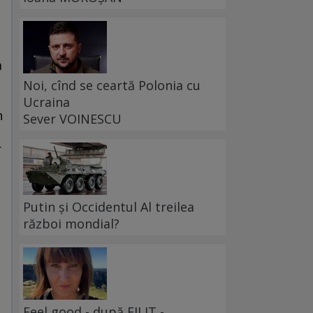
m
Noi, cînd se ceartă Polonia cu
Ucraina
n
Sever VOINESCU
r
Putin și Occidentul Al treilea
război mondial?
Feel good - după FILIT -