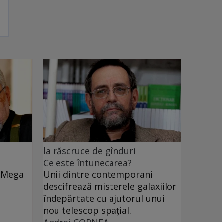
la răscruce de gînduri
Ce este întunecarea?
e Mega
Unii dintre contemporani
descifrează misterele galaxiilor
îndepărtate cu ajutorul unui
nou telescop spațial.
Andrei CORNEA