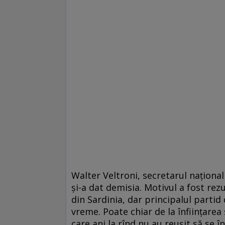
Walter Veltroni, secretarul naţional
şi-a dat demisia. Motivul a fost rezu
din Sardinia, dar principalul partid 
vreme. Poate chiar de la înfiinţarea 
care ani la rînd nu au reuşit să se 