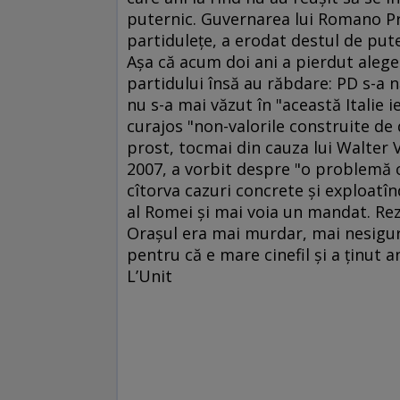
puternic. Guvernarea lui Romano Pro
partiduleţe, a erodat destul de pute
Aşa că acum doi ani a pierdut alegeri
partidului însă au răbdare: PD s-a 
nu s-a mai văzut în "această Italie 
curajos "non-valorile construite de 
prost, tocmai din cauza lui Walter V
2007, a vorbit despre "o problemă c
cîtorva cazuri concrete şi exploatîn
al Romei şi mai voia un mandat. Rezu
Oraşul era mai murdar, mai nesigur,
pentru că e mare cinefil şi a ţinut a
L’Unit