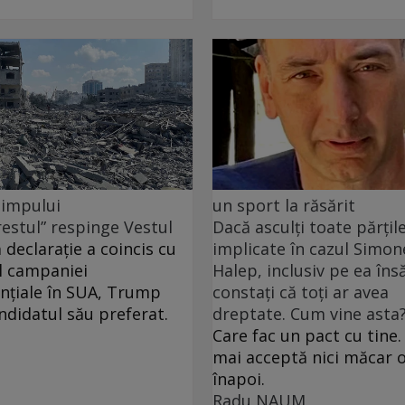
 timpului
un sport la răsărit
restul” respinge Vestul
Dacă asculți toate părțil
 declarație a coincis cu
implicate în cazul Simon
l campaniei
Halep, inclusiv pe ea însă
nțiale în SUA, Trump
constați că toți ar avea
andidatul său preferat.
dreptate. Cum vine asta
Care fac un pact cu tine.
mai acceptă nici măcar o
înapoi.
Radu NAUM