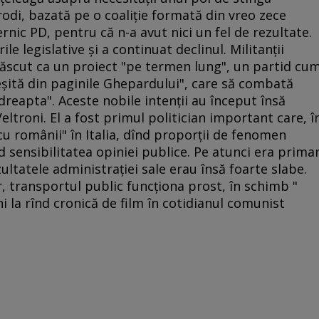
di, bazată pe o coaliţie formată din vreo zece
rnic PD, pentru că n-a avut nici un fel de rezultate.
le legislative şi a continuat declinul. Militanţii
născut ca un proiect "pe termen lung", un partid cu
ieşită din paginile Ghepardului", care să combată
dreapta". Aceste nobile intenţii au început însă
eltroni. El a fost primul politician important care, î
u românii" în Italia, dînd proporţii de fenomen
d sensibilitatea opiniei publice. Pe atunci era prima
ltatele administraţiei sale erau însă foarte slabe.
 transportul public funcţiona prost, în schimb "
ni la rînd cronică de film în cotidianul comunist