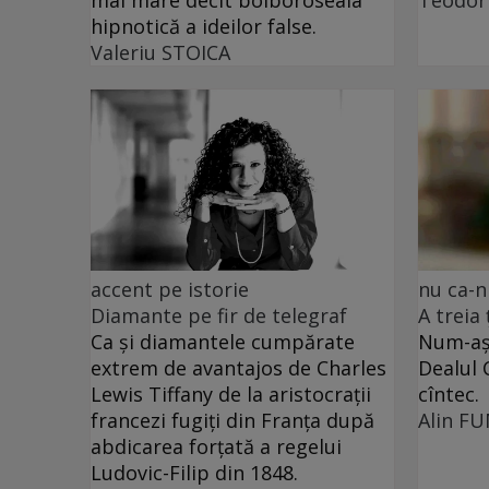
hipnotică a ideilor false.
Valeriu STOICA
accent pe istorie
nu ca-n
Diamante pe fir de telegraf
A treia
Ca și diamantele cumpărate
Num-așa
extrem de avantajos de Charles
Dealul 
Lewis Tiffany de la aristocrații
cîntec.
francezi fugiți din Franța după
Alin F
abdicarea forțată a regelui
Ludovic-Filip din 1848.