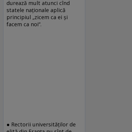
durează mult atunci cînd
statele naţionale aplică
principiul „zicem ca ei şi
facem ca noi“.
● Rectorii universităţilor de
elită din Franţa nu sînt de