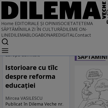
Home
EDITORIALE ȘI OPINII
SOCIETATE
TEMA
SĂPTĂMÎNII
LA ZI ÎN CULTURĂ
DILEME ON-
LINE
DILEMABLOG
ABONARE
DIGITAL
Contact
Home
CARICATU
EDITORIALE ȘI OPINII
Europa dumitale
SĂPTĂMÎNI
SITUAȚIUNEA
Istorioare cu tîlc
despre reforma
educației
Mircea VASILESCU
Publicat în Dilema Veche nr.