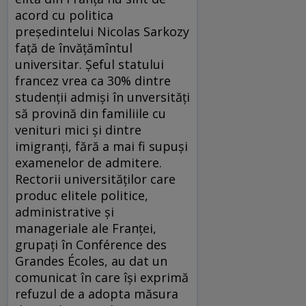
acord cu politica
preşedintelui Nicolas Sarkozy
faţă de învăţămîntul
universitar. Şeful statului
francez vrea ca 30% dintre
studenţii admişi în unversităţi
să provină din familiile cu
venituri mici şi dintre
imigranţi, fără a mai fi supuşi
examenelor de admitere.
Rectorii universităţilor care
produc elitele politice,
administrative şi
manageriale ale Franţei,
grupaţi în Conférence des
Grandes Écoles, au dat un
comunicat în care îşi exprimă
refuzul de a adopta măsura