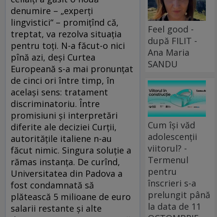
denumire – „experţi
lingvistici“ – promiţînd că,
Feel good -
treptat, va rezolva situaţia
după FILIT -
pentru toţi. N-a făcut-o nici
Ana Maria
pînă azi, deşi Curtea
SANDU
Europeană s-a mai pronunţat
de cinci ori între timp, în
acelaşi sens: tratament
discriminatoriu. Între
promisiuni şi interpretări
Cum își văd
diferite ale deciziei Curţii,
adolescenții
autorităţile italiene n-au
viitorul? -
făcut nimic. Singura soluţie a
Termenul
rămas instanţa. De curînd,
pentru
Universitatea din Padova a
înscrieri s-a
fost condamnată să
prelungit până
plătească 5 milioane de euro
la data de 11
salarii restante şi alte