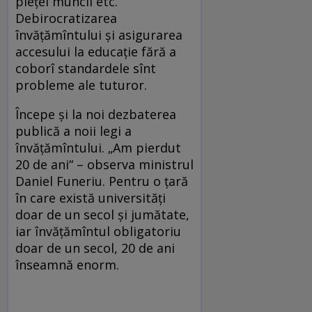
pieţei muncii etc.
Debirocratizarea
învăţămîntului şi asigurarea
accesului la educaţie fără a
coborî standardele sînt
probleme ale tuturor.
Începe şi la noi dezbaterea
publică a noii legi a
învăţămîntului. „Am pierdut
20 de ani“ – observa ministrul
Daniel Funeriu. Pentru o ţară
în care există universităţi
doar de un secol şi jumătate,
iar învăţămîntul obligatoriu
doar de un secol, 20 de ani
înseamnă enorm.