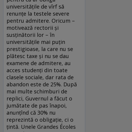
universităţile de vîrf să
renunţe la testele severe
pentru admitere. Oricum –
motivează rectorii şi
susţinătorii lor – în
universităţile mai puţin
prestigioase, la care nu se
plătesc taxe şi nu se dau
examene de admitere, au
acces studenţi din toate
clasele sociale, dar rata de
abandon este de 25%. După
mai multe schimburi de
replici, Guvernul a făcut o
jumătate de pas înapoi,
anunţînd că 30% nu
reprezintă o obligaţie, ci o
ţintă. Unele Grandes Écoles