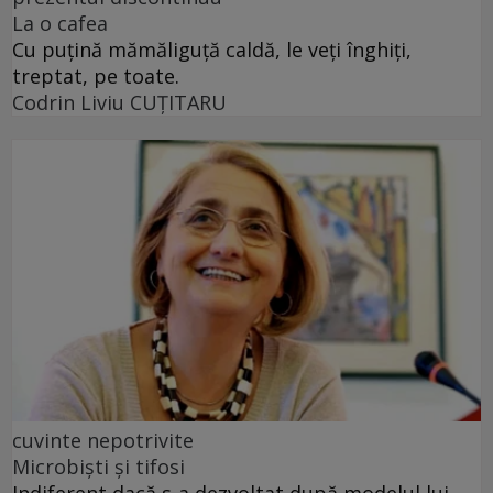
La o cafea
Cu puţină mămăliguţă caldă, le veţi înghiţi,
treptat, pe toate.
Codrin Liviu CUŢITARU
cuvinte nepotrivite
Microbiști și tifosi
Indiferent dacă s-a dezvoltat după modelul lui