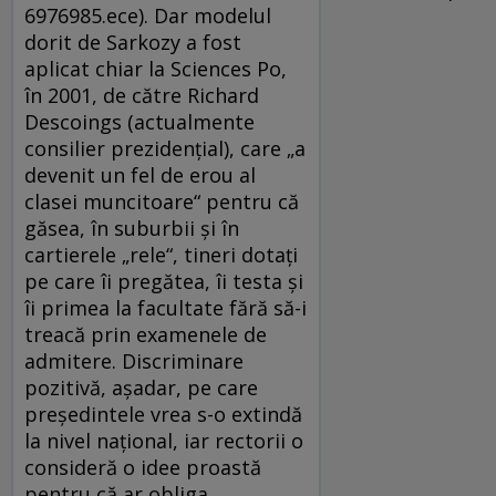
6976985.ece). Dar modelul
dorit de Sarkozy a fost
aplicat chiar la Sciences Po,
în 2001, de către Richard
Descoings (actualmente
consilier prezidenţial), care „a
devenit un fel de erou al
clasei muncitoare“ pentru că
găsea, în suburbii şi în
cartierele „rele“, tineri dotaţi
pe care îi pregătea, îi testa şi
îi primea la facultate fără să-i
treacă prin examenele de
admitere. Discriminare
pozitivă, aşadar, pe care
preşedintele vrea s-o extindă
la nivel naţional, iar rectorii o
consideră o idee proastă
pentru că ar obliga