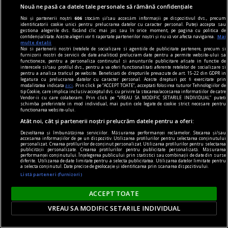
Nouă ne pasă ca datele tale personale să rămână confidențiale
Noi și partenerii noștri
606
stocăm și/sau accesăm informații pe dispozitivul dvs., precum
identificatorii cookie unici pentru prelucrarea datelor cu caracter personal. Puteți accepta sau
gestiona alegerile dvs. făcând clic mai jos sau în orice moment, pe pagina cu politica de
confidențialitate. Aceste alegeri vor fi raportate partenerilor noștri și nu vă vor afecta navigarea.
Mai
multe detalii
Noi si partenerii nostri (retelele de socializare si agentiile de publicitate partenere, precum si
furnizorii nostri de servicii de date analitice) prelucram date pentru a permite website-ului sa
functioneze, pentru a personaliza continutul si anunturile publicitare afisate in functie de
interesele si/sau profilul dvs., pentru a va oferi functionalitati aferente retelelor de socializare si
pentru a analiza traficul pe website. Beneficiati de drepturile prevazute de art. 15-22 din GDPR in
legatura cu prelucrarea datelor cu caracter personal. Aceste drepturi pot fi exercitate prin
modalitatea indicata
aici
. Prin click pe “ACCEPT TOATE”, acceptati folosirea tuturor Tehnologiilor de
tip Cookie, care implica inclusiv acceptul dvs. cu privire la stocarea/accesarea informatiilor de catre
Vendor-ii cu care colaboram. Prin click pe “VREAU SA MODIFIC SETARILE INDIVIDUAL” puteti
schimba preferintele in mod individual, mai putin cele legate de cookie strict necesare pentru
functionarea website-ului.
la răscruce de gînduri
Atât noi, cât și partenerii noștri prelucrăm datele pentru a oferi:
Succesiunea
Dezvoltarea și îmbunătățirea serviciilor. Măsurarea performanței reclamelor. Stocarea și/sau
Nici Europa nu stă grozav înaintea unor alegeri
accesarea informațiilor de pe un dispozitiv. Utilizarea profilurilor pentru selectarea conținutului
personalizat. Crearea profilurilor de conținut personalizat. Utilizarea profilurilor pentru selectarea
publicității personalizate. Crearea profilurilor pentru publicitate personalizată. Măsurarea
care pot să împingă în parlamentele europene
performanței conținutului. Înțelegerea publicului prin statistici sau combinații de date din surse
diferite. Utilizarea de date limitate pentru a selecta publicitatea. Utilizarea datelor limitate pentru
diferiți demagogi cu promisiuni maximale și
a selecta conținutul. Date precise de geolocație și identificarea prin scanarea dispozitivului.
capacități mediocre.
Listă parteneri (furnizori)
Andrei CORNEA
ACCEPT TOATE
VREAU SA MODIFIC SETARILE INDIVIDUAL