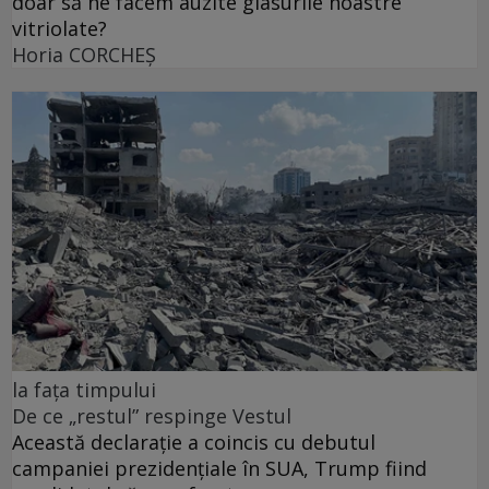
doar să ne facem auzite glasurile noastre
vitriolate?
Horia CORCHEŞ
la fața timpului
De ce „restul” respinge Vestul
Această declarație a coincis cu debutul
campaniei prezidențiale în SUA, Trump fiind