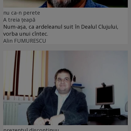
nu ca-n perete
A treia țeapă
Num-așa, ca ardeleanul suit în Dealul Clujului,
vorba unui cîntec.
Alin FUMURESCU
prezentul discontinuu