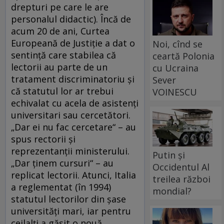
drepturi pe care le are
personalul didactic). Încă de
acum 20 de ani, Curtea
Europeană de Justiţie a dat o
Noi, cînd se
sentinţă care stabilea că
ceartă Polonia
lectorii au parte de un
cu Ucraina
tratament discriminatoriu şi
Sever
că statutul lor ar trebui
VOINESCU
echivalat cu acela de asistenţi
universitari sau cercetători.
„Dar ei nu fac cercetare“ – au
spus rectorii şi
reprezentanţii ministerului.
Putin și
„Dar ţinem cursuri“ – au
Occidentul Al
replicat lectorii. Atunci, Italia
treilea război
a reglementat (în 1994)
mondial?
statutul lectorilor din şase
universităţi mari, iar pentru
ceilalţi a găsit o nouă