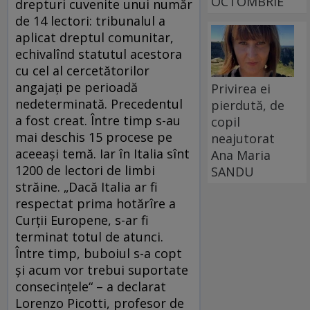
OCTOMBRIE
drepturi cuvenite unui număr
de 14 lectori: tribunalul a
aplicat dreptul comunitar,
echivalînd statutul acestora
cu cel al cercetătorilor
angajaţi pe perioadă
Privirea ei
nedeterminată. Precedentul
pierdută, de
a fost creat. Între timp s-au
copil
mai deschis 15 procese pe
neajutorat
aceeaşi temă. Iar în Italia sînt
Ana Maria
1200 de lectori de limbi
SANDU
străine. „Dacă Italia ar fi
respectat prima hotărîre a
Curţii Europene, s-ar fi
terminat totul de atunci.
Între timp, buboiul s-a copt
şi acum vor trebui suportate
consecinţele“ – a declarat
Lorenzo Picotti, profesor de