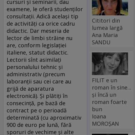
cursuri şi seminarii, dau
examene, le oferă studenţilor
consultaţii. Adică acelaşi tip
Cititori din
de activităţi ca orice cadru
lumea largă
didactic. Dar meseria de
Ana Maria
lector de limbi străine nu
SANDU
are, conform legislaţiei
italiene, statut didactic.
Lectorii sînt asimilaţi
personalului tehnic şi
administrativ (precum
FILIT e un
laboranţii sau cei care au
roman în sine...
grijă de aparatura
și încă un
electronică). Şi plătiţi în
roman foarte
consecinţă, pe bază de
bun
contract pe o perioadă
Ioana
determinată (cu aproximativ
MOROȘAN
900 de euro pe lună, fără
sporuri de vechime şi alte