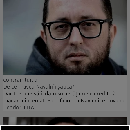
contraintuiția
De ce n-avea Navalnîi șapcă?
Dar trebuie să îi dăm societății ruse credit că
măcar a încercat. Sacrificiul lui Navalnîi e dovada.
Teodor TIŢĂ