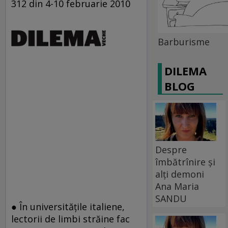
312 din 4-10 februarie 2010
Barburisme
DILEMA
BLOG
Despre
îmbătrînire și
alți demoni
Ana Maria
SANDU
● În universităţile italiene,
lectorii de limbi străine fac