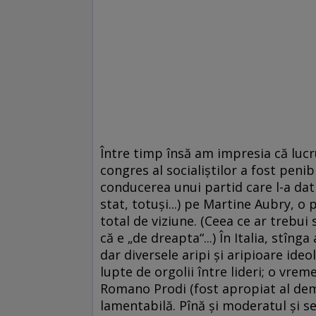
Între timp însă am impresia că lucrur
congres al socialiştilor a fost penibi
conducerea unui partid care l-a da
stat, totuşi...) pe Martine Aubry, o 
total de viziune. (Ceea ce ar trebui 
că e „de dreapta“...) În Italia, stîn
dar diversele aripi şi aripioare ide
lupte de orgolii între lideri; o vrem
Romano Prodi (fost apropiat al demo
lamentabilă. Pînă şi moderatul şi 