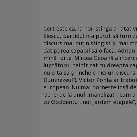
Cert este că, la noi, stînga a ratat v
Iliescu, partidul n-a putut să furni
discurs mai puţin stîngist şi mai mo
dat părea capabil să o facă, Adrian 
mînă forte. Mircea Geoană a încerca
luptătorul neînfricat cu dreapta capi
nu uita să-şi încheie nici un discur
Dumnezeu!“). Victor Ponta ar trebui
european. Nu mai porneşte însă de 
’90, ci de la unul „manelizat“, cum a
cu Occidentul, noi „ardem etapele“, 