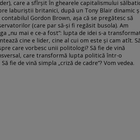
r), care a sfîrşit în ghearele capitalismului sălbati
re laburiştii britanici, după un Tony Blair dinamic ş
 pe contabilul Gordon Brown, aşa că se pregătesc să
servatorilor (care par să-şi fi regăsit busola). Am
ga „nu mai e ce-a fost“: lupta de idei s-a transforma
ntează cine e lider, cine al cui om este şi cam atît. S
espre care vorbesc unii politologi? Să fie de vină
sversal, care transformă lupta politică într-o
Să fie de vină simpla „criză de cadre“? Vom vedea.