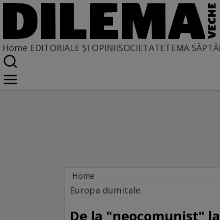
Home
EDITORIALE ȘI OPINII
SOCIETATE
TEMA SĂPTĂ
Home
EDITORIALE ȘI OPINII
Europa dumitale
SITUAȚIUNEA
De la "neocomunist" la