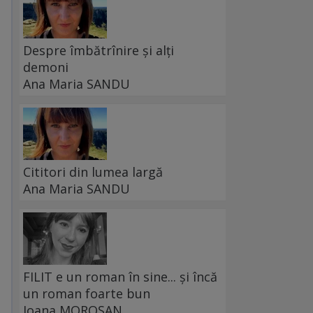
Despre îmbătrînire și alți
demoni
Ana Maria SANDU
Cititori din lumea largă
Ana Maria SANDU
FILIT e un roman în sine... și încă
un roman foarte bun
Ioana MOROȘAN