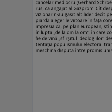
cancelar mediocru (Gerhard Schroede
rus, ca angajat al Gazprom. Cît desp
vizionar n-au găsit alt lider decît
piardă alegerile viitoare în faţa con
impresia că, pe plan european, stîn
în lupta „de la om la om“, în care co
fie de vină „sfîrşitul ideologiilor“ d
tentaţia populismului electoral tran
meschină dispută între promisiuni? 