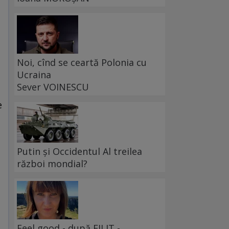
a
Noi, cînd se ceartă Polonia cu
Ucraina
Sever VOINESCU
e
ă
Putin și Occidentul Al treilea
război mondial?
Feel good - după FILIT -