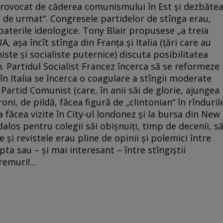
rovocat de căderea comunismului în Est şi dezbăte
a de urmat“. Congresele partidelor de stînga erau,
aterile ideologice. Tony Blair propusese „a treia
UA, aşa încît stînga din Franţa şi Italia (ţări care au
ste şi socialiste puternice) discuta posibilitatea
 Partidul Socialist Francez încerca să se reformeze
în Italia se încerca o coagulare a stîngii moderate
Partid Comunist (care, în anii săi de glorie, ajungea
roni, de pildă, făcea figură de „clintonian“ în rînduril
a făcea vizite în City-ul londonez şi la bursa din New
alos pentru colegii săi obişnuiţi, timp de decenii, s
e şi revistele erau pline de opinii şi polemici între
apta sau – şi mai interesant – între stîngiştii
emuri!...