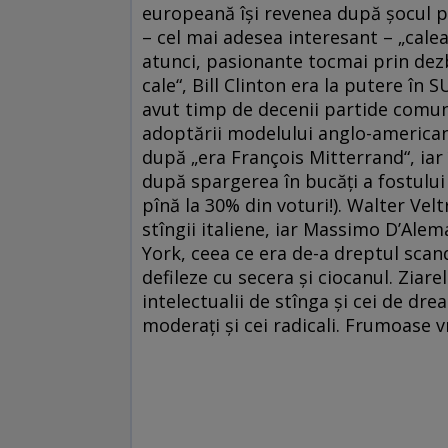
europeană îşi revenea după şocul p
– cel mai adesea interesant – „cale
atunci, pasionante tocmai prin dezb
cale“, Bill Clinton era la putere în S
avut timp de decenii partide comuni
adoptării modelului anglo-american.
după „era François Mitterrand“, iar 
după spargerea în bucăţi a fostului 
pînă la 30% din voturi!). Walter Velt
stîngii italiene, iar Massimo D’Alem
York, ceea ce era de-a dreptul scand
defileze cu secera şi ciocanul. Ziarel
intelectualii de stînga şi cei de dre
moderaţi şi cei radicali. Frumoase vr