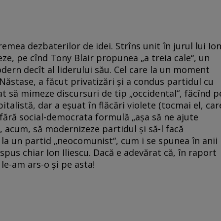
remea dezbaterilor de idei. Strîns unit în jurul lui Io
zeze, pe cînd Tony Blair propunea „a treia cale“, un
dern decît al liderului său. Cel care la un moment
Năstase, a făcut privatizări şi a condus partidul cu
t să mimeze discursuri de tip „occidental“, făcînd p
talistă, dar a eşuat în flăcări violete (tocmai el, car
s fără social-democrata formulă „aşa să ne ajute
, acum, să modernizeze partidul şi să-l facă
la un partid „neocomunist“, cum i se spunea în anii
 spus chiar Ion Iliescu. Dacă e adevărat că, în raport
le-am ars-o şi pe asta!