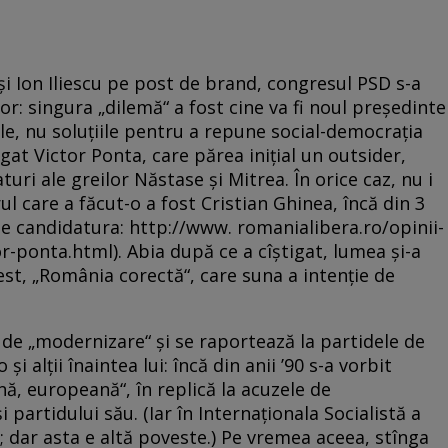
aşi Ion Iliescu pe post de brand, congresul PSD s-a
r: singura „dilemă“ a fost cine va fi noul preşedinte
le, nu soluţiile pentru a repune social-democraţia
gat Victor Ponta, care părea iniţial un outsider,
uri ale greilor Năstase şi Mitrea. În orice caz, nu i
l care a făcut-o a fost Cristian Ghinea, încă din 3
se candidatura: http://www. romanialibera.ro/opinii-
r-ponta.html). Abia după ce a cîştigat, lumea şi-a
st, „România corectă“, care suna a intenţie de
de „modernizare“ şi se raportează la partidele de
i alţii înaintea lui: încă din anii ’90 s-a vorbit
, europeană“, în replică la acuzele de
partidului său. (Iar în Internaţionala Socialistă a
; dar asta e altă poveste.) Pe vremea aceea, stînga