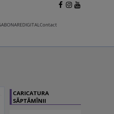
G
ABONARE
DIGITAL
Contact
CARICATURA
SĂPTĂMÎNII