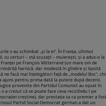
ile s-au schimbat „şi la ei“. În Franţa, ultimul
l, cu certuri – mă scuzaţi! – muiereşti, şi a adus-o la
t Franţei pe François Mitterrand (un mare om de
primăriţă harnică, dar modestă în gîndire şi lipsită
să ne facă mai înţelegători faţă de „modelul Boc“, chi
ga a ajuns pentru prima dată la putere după decenii,
ologice provenite din Partidul Comunist au eşuat în
e s-a crezut că se poate face ceva reciclîndu-l pe
craţiei-creştine), dar prestaţia sa ca premier a fos
seriosul Partid Social-Democrat german a dat un