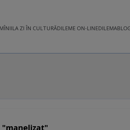
MÎNII
LA ZI ÎN CULTURĂ
DILEME ON-LINE
DILEMABLO
 "manelizat"