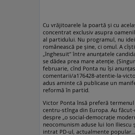
Cu vrăjitoarele la poartă şi cu acel
concentrat exclusiv asupra oamenilo
al partidului. Nu programul, nu idei
românească pe şine, ci omul. A cîşti
„înghesuit“ între anunţatele candidat
se dădea prea mare atenţie. (Singuru
februarie, cînd Ponta nu îşi anunţa
comentarii/a176428-atentie-la-victo
adus aminte că publicase un manife
reformă în partid.
Victor Ponta însă preferă termenul 
centru-stînga din Europa. Au făcut-o ş
despre „o social-democraţie modernă
neocomunism aduse lui Ion Iliescu şi 
intrat PD-ul, actualmente popular...