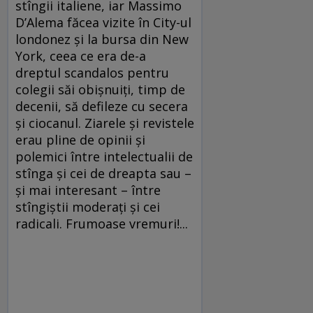
stîngii italiene, iar Massimo
D’Alema făcea vizite în City-ul
londonez şi la bursa din New
York, ceea ce era de-a
dreptul scandalos pentru
colegii săi obişnuiţi, timp de
decenii, să defileze cu secera
şi ciocanul. Ziarele şi revistele
erau pline de opinii şi
polemici între intelectualii de
stînga şi cei de dreapta sau –
şi mai interesant – între
stîngiştii moderaţi şi cei
radicali. Frumoase vremuri!...