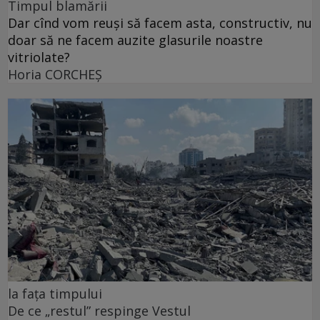
Timpul blamării
Dar cînd vom reuși să facem asta, constructiv, nu
doar să ne facem auzite glasurile noastre
vitriolate?
Horia CORCHEŞ
la fața timpului
De ce „restul” respinge Vestul