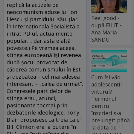
replică la acuzele de
neocomunism aduse lui Ion
Feel good -
Iliescu şi partidului său. (Iar
după FILIT -
în Internaţionala Socialistă a
Ana Maria
intrat PD-ul, actualmente
SANDU
popular...; dar asta e altă
poveste.) Pe vremea aceea,
stînga europeană îşi revenea
după şocul provocat de
căderea comunismului în Est
şi dezbătea – cel mai adesea
Cum își văd
interesant – „calea de urmat“.
adolescenții
Congresele partidelor de
viitorul? -
stînga erau, atunci,
Termenul
pasionante tocmai prin
pentru
dezbaterile ideologice. Tony
înscrieri s-a
Blair propusese „a treia cale“,
prelungit până
Bill Clinton era la putere în
la data de 11