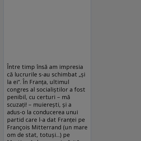
Între timp însă am impresia
că lucrurile s-au schimbat „şi
la ei“. În Franţa, ultimul
congres al socialiştilor a fost
penibil, cu certuri – mă
scuzaţi! – muiereşti, şi a
adus-o la conducerea unui
partid care l-a dat Franţei pe
François Mitterrand (un mare
om de stat, totuşi...) pe