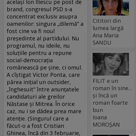
acelaşi Ion Iliescu pe post de
brand, congresul PSD s-a
concentrat exclusiv asupra
Cititori din
oamenilor: singura „dilemă“ a
lumea largă
fost cine va fi noul
Ana Maria
preşedinte al partidului. Nu
SANDU
programul, nu ideile, nu
soluţiile pentru a repune
social-democraţia
românească pe şine, ci omul.
A cîştigat Victor Ponta, care
FILIT e un
părea iniţial un outsider,
roman în sine...
„înghesuit“ între anunţatele
și încă un
candidaturi ale greilor
roman foarte
Năstase şi Mitrea. În orice
bun
caz, nu i se dădea prea mare
Ioana
atenţie. (Singurul care a
MOROȘAN
făcut-o a fost Cristian
Ghinea, încă din 3 februarie,