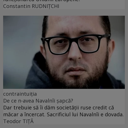
Constantin RUDNIŢCHI
contraintuiția
De ce n-avea Navalnîi șapcă?
Dar trebuie să îi dăm societății ruse credit că
măcar a încercat. Sacrificiul lui Navalnîi e dovada.
Teodor TIŢĂ