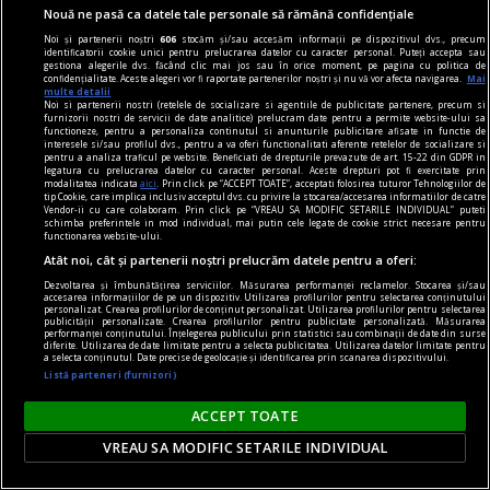
Nouă ne pasă ca datele tale personale să rămână confidențiale
Noi și partenerii noștri
606
stocăm și/sau accesăm informații pe dispozitivul dvs., precum
identificatorii cookie unici pentru prelucrarea datelor cu caracter personal. Puteți accepta sau
gestiona alegerile dvs. făcând clic mai jos sau în orice moment, pe pagina cu politica de
confidențialitate. Aceste alegeri vor fi raportate partenerilor noștri și nu vă vor afecta navigarea.
Mai
multe detalii
Noi si partenerii nostri (retelele de socializare si agentiile de publicitate partenere, precum si
furnizorii nostri de servicii de date analitice) prelucram date pentru a permite website-ului sa
functioneze, pentru a personaliza continutul si anunturile publicitare afisate in functie de
interesele si/sau profilul dvs., pentru a va oferi functionalitati aferente retelelor de socializare si
pentru a analiza traficul pe website. Beneficiati de drepturile prevazute de art. 15-22 din GDPR in
legatura cu prelucrarea datelor cu caracter personal. Aceste drepturi pot fi exercitate prin
modalitatea indicata
aici
. Prin click pe “ACCEPT TOATE”, acceptati folosirea tuturor Tehnologiilor de
tip Cookie, care implica inclusiv acceptul dvs. cu privire la stocarea/accesarea informatiilor de catre
Vendor-ii cu care colaboram. Prin click pe “VREAU SA MODIFIC SETARILE INDIVIDUAL” puteti
schimba preferintele in mod individual, mai putin cele legate de cookie strict necesare pentru
functionarea website-ului.
Atât noi, cât și partenerii noștri prelucrăm datele pentru a oferi:
axa dus-întors
Dezvoltarea și îmbunătățirea serviciilor. Măsurarea performanței reclamelor. Stocarea și/sau
accesarea informațiilor de pe un dispozitiv. Utilizarea profilurilor pentru selectarea conținutului
Avram Iancu – 200
personalizat. Crearea profilurilor de conținut personalizat. Utilizarea profilurilor pentru selectarea
publicității personalizate. Crearea profilurilor pentru publicitate personalizată. Măsurarea
performanței conținutului. Înțelegerea publicului prin statistici sau combinații de date din surse
Și totuși, posteritatea lui este impresionantă și
diferite. Utilizarea de date limitate pentru a selecta publicitatea. Utilizarea datelor limitate pentru
a selecta conținutul. Date precise de geolocație și identificarea prin scanarea dispozitivului.
oricine mai simte românește nu poate să nu
Listă parteneri (furnizori)
simtă o înaltă emoție gîndindu-se la el.
Sever VOINESCU
ACCEPT TOATE
VREAU SA MODIFIC SETARILE INDIVIDUAL