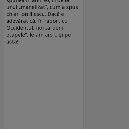
spunea în anii ’90, ci de la
unul „manelizat“, cum a spus
chiar Ion Iliescu. Dacă e
adevărat că, în raport cu
Occidentul, noi „ardem
etapele“, le-am ars-o şi pe
asta!