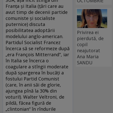
SUA, aşa încît stînga din
OCTOMBRIE
Franţa şi Italia (ţări care au
avut timp de decenii partide
comuniste şi socialiste
puternice) discuta
posibilitatea adoptării
Privirea ei
modelului anglo-american.
pierdută, de
Partidul Socialist Francez
copil
încerca să se reformeze după
neajutorat
„era François Mitterrand“, iar
Ana Maria
în Italia se încerca o
SANDU
coagulare a stîngii moderate
după spargerea în bucăţi a
fostului Partid Comunist
(care, în anii săi de glorie,
ajungea pînă la 30% din
voturi!). Walter Veltroni, de
pildă, făcea figură de
„clintonian“ în rîndurile