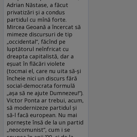
Adrian Năstase, a făcut
privatizări şi a condus
partidul cu mînă forte.
Mircea Geoană a încercat să
mimeze discursuri de tip
„occidental“, făcînd pe
luptătorul neînfricat cu
dreapta capitalistă, dar a
eşuat în flăcări violete
(tocmai el, care nu uita să-şi
încheie nici un discurs fără
social-democrata formulă
„aşa să ne ajute Dumnezeu!“).
Victor Ponta ar trebui, acum,
să modernizeze partidul şi
să-l facă european. Nu mai
porneşte însă de la un partid
„neocomunist“, cum i se