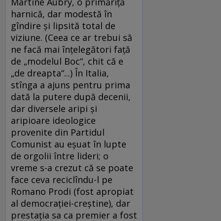
Martine Aubry, o primăriţă
harnică, dar modestă în
gîndire şi lipsită total de
viziune. (Ceea ce ar trebui să
ne facă mai înţelegători faţă
de „modelul Boc“, chit că e
„de dreapta“...) În Italia,
stînga a ajuns pentru prima
dată la putere după decenii,
dar diversele aripi şi
aripioare ideologice
provenite din Partidul
Comunist au eşuat în lupte
de orgolii între lideri; o
vreme s-a crezut că se poate
face ceva reciclîndu-l pe
Romano Prodi (fost apropiat
al democraţiei-creştine), dar
prestaţia sa ca premier a fost