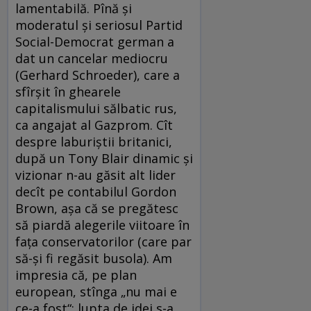
lamentabilă. Pînă şi
moderatul şi seriosul Partid
Social-Democrat german a
dat un cancelar mediocru
(Gerhard Schroeder), care a
sfîrşit în ghearele
capitalismului sălbatic rus,
ca angajat al Gazprom. Cît
despre laburiştii britanici,
după un Tony Blair dinamic şi
vizionar n-au găsit alt lider
decît pe contabilul Gordon
Brown, aşa că se pregătesc
să piardă alegerile viitoare în
faţa conservatorilor (care par
să-şi fi regăsit busola). Am
impresia că, pe plan
european, stînga „nu mai e
ce-a fost“: lupta de idei s-a