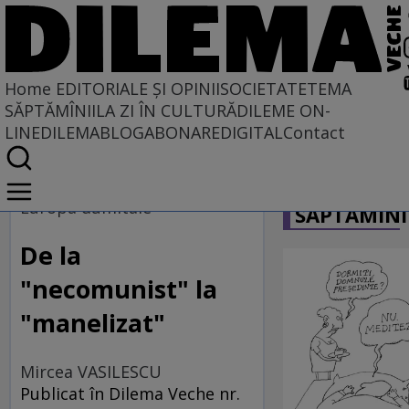
Home
EDITORIALE ȘI OPINII
SOCIETATE
TEMA
SĂPTĂMÎNII
LA ZI ÎN CULTURĂ
DILEME ON-
LINE
DILEMABLOG
ABONARE
DIGITAL
Contact
Home
CARICATU
EDITORIALE ȘI OPINII
Europa dumitale
SĂPTĂMÎNI
SITUAȚIUNEA
De la
"necomunist" la
"manelizat"
Mircea VASILESCU
Publicat în Dilema Veche nr.