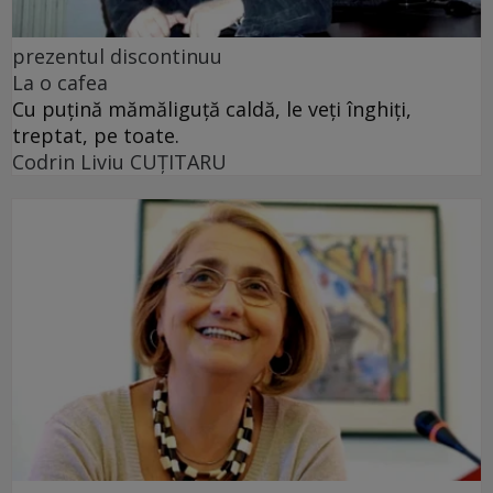
prezentul discontinuu
La o cafea
Cu puţină mămăliguţă caldă, le veţi înghiţi,
treptat, pe toate.
Codrin Liviu CUŢITARU