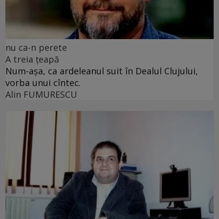
nu ca-n perete
A treia țeapă
Num-așa, ca ardeleanul suit în Dealul Clujului,
vorba unui cîntec.
Alin FUMURESCU