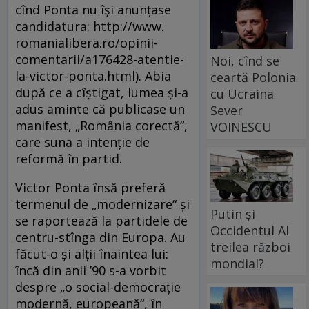
cînd Ponta nu îşi anunţase
candidatura: http://www.
romanialibera.ro/opinii-
comentarii/a176428-atentie-
Noi, cînd se
la-victor-ponta.html). Abia
ceartă Polonia
după ce a cîştigat, lumea şi-a
cu Ucraina
adus aminte că publicase un
Sever
manifest, „România corectă“,
VOINESCU
care suna a intenţie de
reformă în partid.
Victor Ponta însă preferă
termenul de „modernizare“ şi
Putin și
se raportează la partidele de
Occidentul Al
centru-stînga din Europa. Au
treilea război
făcut-o şi alţii înaintea lui:
mondial?
încă din anii ’90 s-a vorbit
despre „o social-democraţie
modernă, europeană“, în