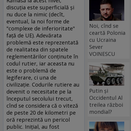
Rămasă la acest nivel,
discuţia este superficială şi
nu duce la nimic (decît,
eventual, la noi forme de
Noi, cînd se
"complexe de inferioritate"
ceartă Polonia
faţă de UE). Adevărata
cu Ucraina
problemă este reprezentată
Sever
de realitatea din spatele
VOINESCU
reglementărilor conţinute în
codul rutier, iar aceasta nu
este o problemă de
legiferare, ci una de
civilizaţie. Codurile rutiere au
Putin și
devenit o necesitate pe la
Occidentul Al
începutul secolului trecut,
treilea război
cînd se considera că o viteză
mondial?
de peste 20 de kilometri pe
oră reprezintă un pericol
public. Iniţial, au fost