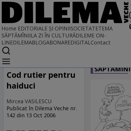
Home
EDITORIALE ȘI OPINII
SOCIETATE
TEMA
SĂPTĂMÎNII
LA ZI ÎN CULTURĂ
DILEME ON-
LINE
DILEMABLOG
ABONARE
DIGITAL
Contact
Home
CARICATU
EDITORIALE ȘI OPINII
SĂPTĂMÎNI
SITUAȚIUNEA
Cod rutier pentru
haiduci
Mircea VASILESCU
Publicat în Dilema Veche nr.
142 din 13 Oct 2006