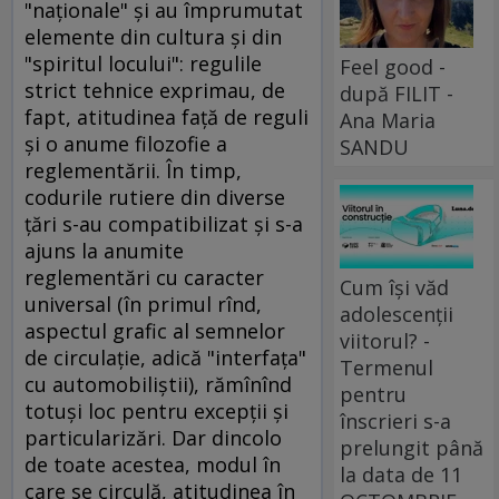
"naţionale" şi au împrumutat
elemente din cultura şi din
"spiritul locului": regulile
Feel good -
strict tehnice exprimau, de
după FILIT -
fapt, atitudinea faţă de reguli
Ana Maria
şi o anume filozofie a
SANDU
reglementării. În timp,
codurile rutiere din diverse
ţări s-au compatibilizat şi s-a
ajuns la anumite
reglementări cu caracter
Cum își văd
universal (în primul rînd,
adolescenții
aspectul grafic al semnelor
viitorul? -
de circulaţie, adică "interfaţa"
Termenul
cu automobiliştii), rămînînd
pentru
totuşi loc pentru excepţii şi
înscrieri s-a
particularizări. Dar dincolo
prelungit până
de toate acestea, modul în
la data de 11
care se circulă, atitudinea în