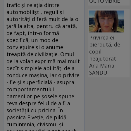
OCTOMBRIE
trafic şi relaţia dintre
automobilişti, reguli şi
autorităţi diferă mult de la o
ţară la alta, pentru că arată,
de fapt, într-o formă
Privirea ei
specifică, un mod de
pierdută, de
convieţuire şi o anume
copil
treaptă de civilizaţie. Omul
neajutorat
de la volan exprimă mai mult
Ana Maria
decît simplele abilităţi de a
SANDU
conduce maşina, iar o privire
- fie şi superficială - asupra
comportamentului
oamenilor pe şosele spune
ceva despre felul de a fi al
societăţii cu pricina. În
paşnica Elveţie, de pildă,
cuminţenia, civismul şi