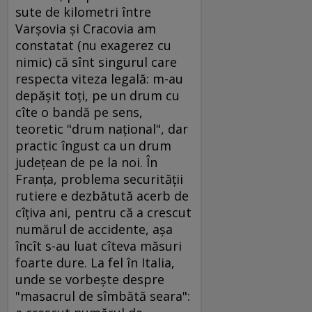
sute de kilometri între
Varşovia şi Cracovia am
constatat (nu exagerez cu
nimic) că sînt singurul care
respecta viteza legală: m-au
depăşit toţi, pe un drum cu
cîte o bandă pe sens,
teoretic "drum naţional", dar
practic îngust ca un drum
judeţean de pe la noi. În
Franţa, problema securităţii
rutiere e dezbătută acerb de
cîţiva ani, pentru că a crescut
numărul de accidente, aşa
încît s-au luat cîteva măsuri
foarte dure. La fel în Italia,
unde se vorbeşte despre
"masacrul de sîmbătă seara":