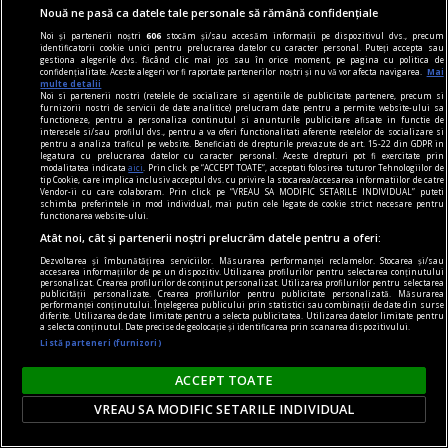
Nouă ne pasă ca datele tale personale să rămână confidențiale
Noi și partenerii noștri
606
stocăm și/sau accesăm informații pe dispozitivul dvs., precum
identificatorii cookie unici pentru prelucrarea datelor cu caracter personal. Puteți accepta sau
gestiona alegerile dvs. făcând clic mai jos sau în orice moment, pe pagina cu politica de
confidențialitate. Aceste alegeri vor fi raportate partenerilor noștri și nu vă vor afecta navigarea.
Mai
multe detalii
Noi si partenerii nostri (retelele de socializare si agentiile de publicitate partenere, precum si
furnizorii nostri de servicii de date analitice) prelucram date pentru a permite website-ului sa
accent pe istorie
functioneze, pentru a personaliza continutul si anunturile publicitare afisate in functie de
interesele si/sau profilul dvs., pentru a va oferi functionalitati aferente retelelor de socializare si
Lech Walesa, din istorie și din prezent
pentru a analiza traficul pe website. Beneficiati de drepturile prevazute de art. 15-22 din GDPR in
legatura cu prelucrarea datelor cu caracter personal. Aceste drepturi pot fi exercitate prin
Stocul pare limitat, istoria continuă.
modalitatea indicata
aici
. Prin click pe “ACCEPT TOATE”, acceptati folosirea tuturor Tehnologiilor de
tip Cookie, care implica inclusiv acceptul dvs. cu privire la stocarea/accesarea informatiilor de catre
Mihaela SIMINA
Vendor-ii cu care colaboram. Prin click pe “VREAU SA MODIFIC SETARILE INDIVIDUAL” puteti
schimba preferintele in mod individual, mai putin cele legate de cookie strict necesare pentru
functionarea website-ului.
Atât noi, cât și partenerii noștri prelucrăm datele pentru a oferi:
Dezvoltarea și îmbunătățirea serviciilor. Măsurarea performanței reclamelor. Stocarea și/sau
accesarea informațiilor de pe un dispozitiv. Utilizarea profilurilor pentru selectarea conținutului
personalizat. Crearea profilurilor de conținut personalizat. Utilizarea profilurilor pentru selectarea
publicității personalizate. Crearea profilurilor pentru publicitate personalizată. Măsurarea
performanței conținutului. Înțelegerea publicului prin statistici sau combinații de date din surse
diferite. Utilizarea de date limitate pentru a selecta publicitatea. Utilizarea datelor limitate pentru
a selecta conținutul. Date precise de geolocație și identificarea prin scanarea dispozitivului.
Listă parteneri (furnizori)
ACCEPT TOATE
VREAU SA MODIFIC SETARILE INDIVIDUAL