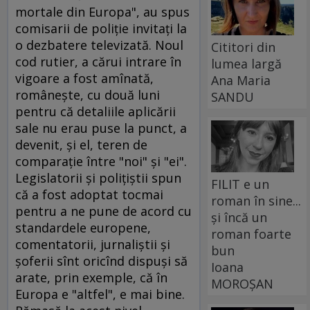
mortale din Europa", au spus
comisarii de poliţie invitaţi la
o dezbatere televizată. Noul
Cititori din
cod rutier, a cărui intrare în
lumea largă
vigoare a fost amînată,
Ana Maria
româneşte, cu două luni
SANDU
pentru că detaliile aplicării
sale nu erau puse la punct, a
devenit, şi el, teren de
comparaţie între "noi" şi "ei".
Legislatorii şi poliţiştii spun
FILIT e un
că a fost adoptat tocmai
roman în sine...
pentru a ne pune de acord cu
și încă un
standardele europene,
roman foarte
comentatorii, jurnaliştii şi
bun
şoferii sînt oricînd dispuşi să
Ioana
arate, prin exemple, că în
MOROȘAN
Europa e "altfel", e mai bine.