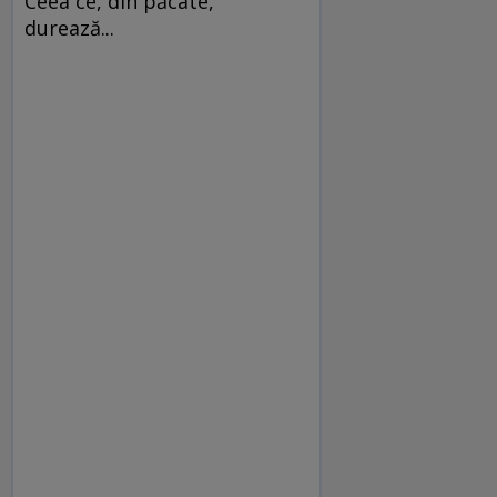
Ceea ce, din păcate,
durează...