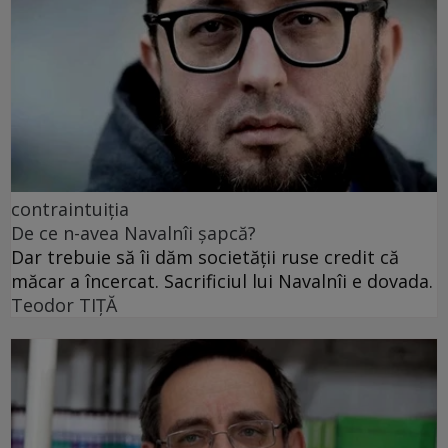
contraintuiția
De ce n-avea Navalnîi șapcă?
Dar trebuie să îi dăm societății ruse credit că
măcar a încercat. Sacrificiul lui Navalnîi e dovada.
Teodor TIŢĂ