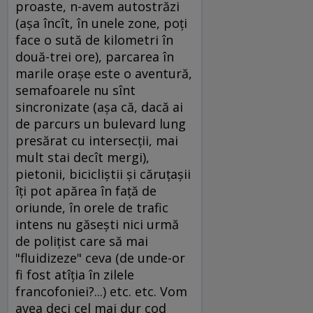
proaste, n-avem autostrăzi
(aşa încît, în unele zone, poţi
face o sută de kilometri în
două-trei ore), parcarea în
marile oraşe este o aventură,
semafoarele nu sînt
sincronizate (aşa că, dacă ai
de parcurs un bulevard lung
presărat cu intersecţii, mai
mult stai decît mergi),
pietonii, bicicliştii şi căruţaşii
îţi pot apărea în faţă de
oriunde, în orele de trafic
intens nu găseşti nici urmă
de poliţist care să mai
"fluidizeze" ceva (de unde-or
fi fost atîţia în zilele
francofoniei?...) etc. etc. Vom
avea deci cel mai dur cod