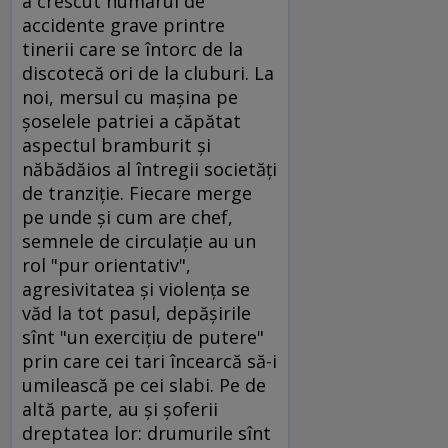
a crescut numărul de
accidente grave printre
tinerii care se întorc de la
discotecă ori de la cluburi. La
noi, mersul cu maşina pe
şoselele patriei a căpătat
aspectul bramburit şi
năbădăios al întregii societăţi
de tranziţie. Fiecare merge
pe unde şi cum are chef,
semnele de circulaţie au un
rol "pur orientativ",
agresivitatea şi violenţa se
văd la tot pasul, depăşirile
sînt "un exerciţiu de putere"
prin care cei tari încearcă să-i
umilească pe cei slabi. Pe de
altă parte, au şi şoferii
dreptatea lor: drumurile sînt