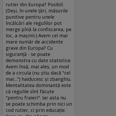
rutier din Europa? Posibil.
(Deşi, în unele ţări, măsurile
punitive pentru unele
încălcări ale regulilor pot
merge pînă la confiscarea, pe
loc, a maşinii.) Avem cel mai
mare număr de accidente
grave din Europa? Cu
siguranţă - se poate
demonstra cu date statistice.
Avem însă, mai ales, un mod
de a circula (nu ştiu dacă "cel
mai...") haiducesc şi zbanghiu.
Mentalitatea dominantă este
că regulile sînt făcute
"pentru fraieri". Iar asta nu
se poate schimba prin nici un
cod rutier, ci prin educaţie.