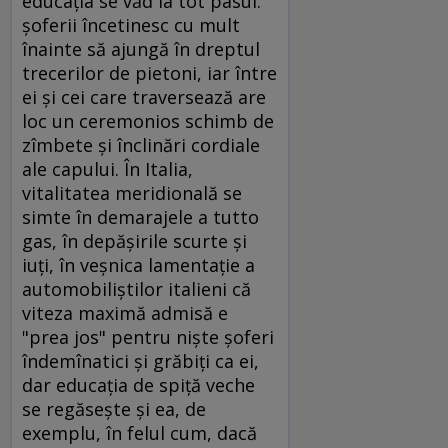
educaţia se văd la tot pasul:
şoferii încetinesc cu mult
înainte să ajungă în dreptul
trecerilor de pietoni, iar între
ei şi cei care traversează are
loc un ceremonios schimb de
zîmbete şi înclinări cordiale
ale capului. În Italia,
vitalitatea meridională se
simte în demarajele a tutto
gas, în depăşirile scurte şi
iuţi, în veşnica lamentaţie a
automobiliştilor italieni că
viteza maximă admisă e
"prea jos" pentru nişte şoferi
îndemînatici şi grăbiţi ca ei,
dar educaţia de spiţă veche
se regăseşte şi ea, de
exemplu, în felul cum, dacă