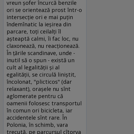
vreun şofer încurcă benzile
ori se orientează prost într-o
intersecţie ori e mai puţin
îndemînatic la ieşirea din
parcare, toţi ceilalţi îl
aşteaptă calmi, îi fac loc, nu
claxonează, nu reacţionează.
În ţările scandinave, unde -
inutil să o spun - există un
cult al legalităţii şi al
egalităţii, se circulă liniştit,
încolonat, "plicticos" (dar
relaxant), oraşele nu sînt
aglomerate pentru că
oamenii folosesc transportul
în comun ori bicicleta, iar
accidentele sînt rare. În
Polonia, în schimb, vara
trecută, pe parcursul cîtorva