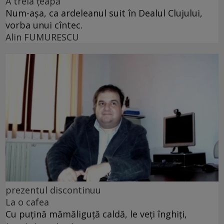
A treia țeapă
Num-așa, ca ardeleanul suit în Dealul Clujului,
vorba unui cîntec.
Alin FUMURESCU
prezentul discontinuu
La o cafea
Cu puţină mămăliguţă caldă, le veţi înghiţi,