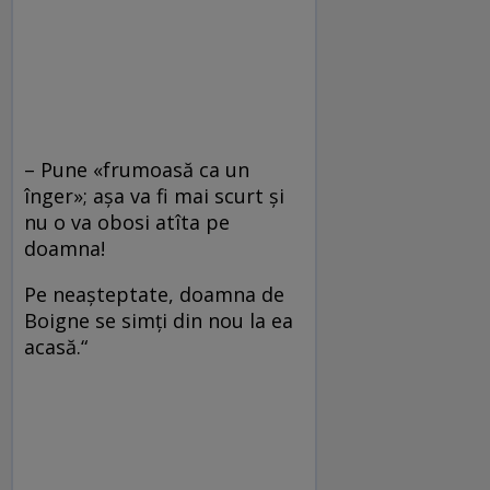
– Pune «frumoasă ca un
înger»; aşa va fi mai scurt şi
nu o va obosi atîta pe
doamna!
Pe neaşteptate, doamna de
Boigne se simţi din nou la ea
acasă.“