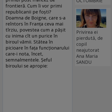
OCTOMBRIE
frontieră. Cum îi vor primi
republicanii pe foşti?
Doamna de Boigne, care s-a
reîntors în Franţa ceva mai
tîrziu, povestea cum a păşit
Privirea ei
cu inima cît un purice în
pierdută, de
biroul vămii. Stătea în
copil
picioare în faţa funcţionarului
neajutorat
care-i nota, încet,
Ana Maria
semnalmentele. Şeful
SANDU
biroului se apropie: