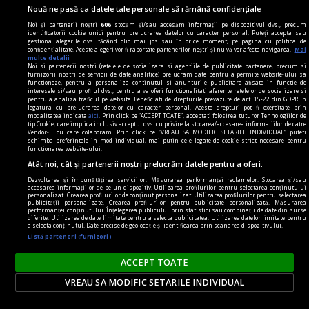
Dunăre. Cât a durat operațiunea și când se vor
Nouă ne pasă ca datele tale personale să rămână confidențiale
resimți efectele
Noi și partenerii noștri
606
stocăm și/sau accesăm informații pe dispozitivul dvs., precum
identificatorii cookie unici pentru prelucrarea datelor cu caracter personal. Puteți accepta sau
Toate cele patru barje încărcate cu stâncă au
gestiona alegerile dvs. făcând clic mai jos sau în orice moment, pe pagina cu politica de
confidențialitate. Aceste alegeri vor fi raportate partenerilor noștri și nu vă vor afecta navigarea.
Mai
fost scufundate cu succes în Dunăre.
multe detalii
Noi si partenerii nostri (retelele de socializare si agentiile de publicitate partenere, precum si
furnizorii nostri de servicii de date analitice) prelucram date pentru a permite website-ului sa
functioneze, pentru a personaliza continutul si anunturile publicitare afisate in functie de
interesele si/sau profilul dvs., pentru a va oferi functionalitati aferente retelelor de socializare si
pentru a analiza traficul pe website. Beneficiati de drepturile prevazute de art. 15-22 din GDPR in
legatura cu prelucrarea datelor cu caracter personal. Aceste drepturi pot fi exercitate prin
modalitatea indicata
aici
. Prin click pe “ACCEPT TOATE”, acceptati folosirea tuturor Tehnologiilor de
tip Cookie, care implica inclusiv acceptul dvs. cu privire la stocarea/accesarea informatiilor de catre
Vendor-ii cu care colaboram. Prin click pe “VREAU SA MODIFIC SETARILE INDIVIDUAL” puteti
schimba preferintele in mod individual, mai putin cele legate de cookie strict necesare pentru
functionarea website-ului.
Atât noi, cât și partenerii noștri prelucrăm datele pentru a oferi:
Dezvoltarea și îmbunătățirea serviciilor. Măsurarea performanței reclamelor. Stocarea și/sau
accesarea informațiilor de pe un dispozitiv. Utilizarea profilurilor pentru selectarea conținutului
personalizat. Crearea profilurilor de conținut personalizat. Utilizarea profilurilor pentru selectarea
publicității personalizate. Crearea profilurilor pentru publicitate personalizată. Măsurarea
performanței conținutului. Înțelegerea publicului prin statistici sau combinații de date din surse
diferite. Utilizarea de date limitate pentru a selecta publicitatea. Utilizarea datelor limitate pentru
a selecta conținutul. Date precise de geolocație și identificarea prin scanarea dispozitivului.
Listă parteneri (furnizori)
ACCEPT TOATE
Imagini cu un angajat al Ambasadei Rusiei din
VREAU SA MODIFIC SETARILE INDIVIDUAL
Canada, surprins în timp ce spărgea baloane în
culorile Ucrainei