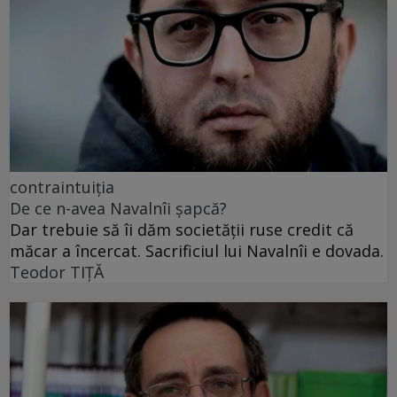
contraintuiția
De ce n-avea Navalnîi șapcă?
Dar trebuie să îi dăm societății ruse credit că
măcar a încercat. Sacrificiul lui Navalnîi e dovada.
Teodor TIŢĂ