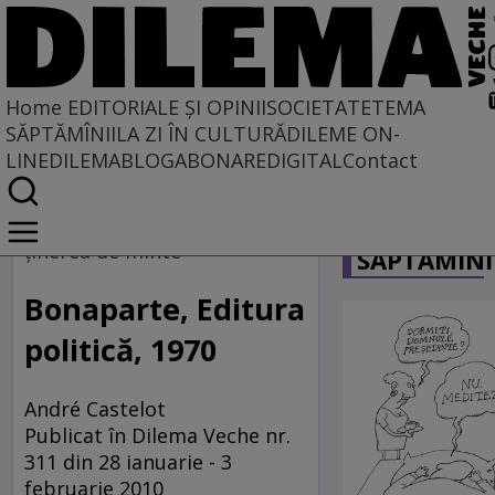
Home
EDITORIALE ȘI OPINII
SOCIETATE
TEMA
SĂPTĂMÎNII
LA ZI ÎN CULTURĂ
DILEME ON-
LINE
DILEMABLOG
ABONARE
DIGITAL
Contact
Home
CARICATU
EDITORIALE ȘI OPINII
ţinerea de minte
SĂPTĂMÎNI
SITUAȚIUNEA
Bonaparte, Editura
politică, 1970
André Castelot
Publicat în Dilema Veche nr.
311 din 28 ianuarie - 3
februarie 2010