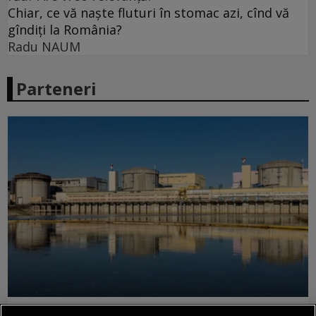
Chiar, ce vă naște fluturi în stomac azi, cînd vă
gîndiți la România?
Radu NAUM
Parteneri
Au fost scufundate ultimele două barje pe