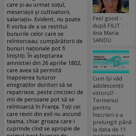
care şi-au urmat soţul,
meseriaşii şi cultivatorii,
Feel good -
salariaţii». Evident, nu poate
după FILIT -
fi vorba de a se restitui
Ana Maria
bunurile celor care se
SANDU
reîntorceau; cumpărătorii de
bunuri naţionale pot fi
liniştiţi. În aşteptarea
amnistiei din 26 aprilie 1802,
care avea să permită
înapoierea tuturor
Cum își văd
emigraţilor doritori să se
adolescenții
repatrieze, peste cincizeci de
viitorul? -
mii de persoane pot să se
Termenul
reîntoarcă în Franţa. Toţi cei
pentru
care revin din exil nu ascund
înscrieri s-a
teama, chiar groaza care-i
prelungit până
cuprinde cînd se apropie de
la data de 11
primul post francez de