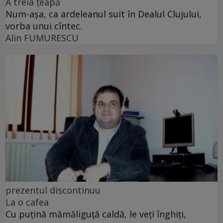
A treia țeapă
Num-așa, ca ardeleanul suit în Dealul Clujului,
vorba unui cîntec.
Alin FUMURESCU
prezentul discontinuu
La o cafea
Cu puţină mămăliguţă caldă, le veţi înghiţi,