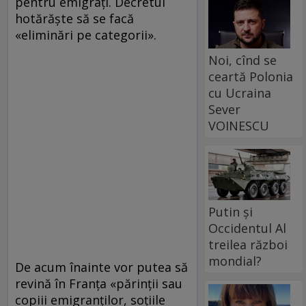
pentru emigraţi. Decretul
hotărăşte să se facă
«eliminări pe categorii».
Noi, cînd se
ceartă Polonia
cu Ucraina
Sever
VOINESCU
Putin și
Occidentul Al
treilea război
mondial?
De acum înainte vor putea să
revină în Franţa «părinţii sau
copiii emigranţilor, soţiile