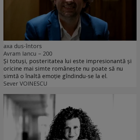
axa dus-întors
Avram Iancu – 200
Și totuși, posteritatea lui este impresionantă și
oricine mai simte românește nu poate să nu
simtă o înaltă emoție gîndindu-se la el.
Sever VOINESCU