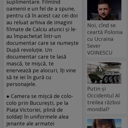
suplimentare. Filmînd
oamenii e un fel de a spune,
pentru că în acest caz cei doi
au reluat arhiva de imagini
Noi, cînd se
filmate de Calciu atunci şi le-
ceartă Polonia
au împachetat într-un
cu Ucraina
documentar care se numeşte
Sever
După revoluţie. Un
VOINESCU
documentar care te lasă
mască, te mişcă, te
enervează pe alocuri, îţi vine
să te iei în gură cu
personajele.
Putin și
Occidentul Al
● Camera se mişcă de colo-
treilea război
colo prin Bucureşti, pe la
mondial?
Piaţa Victoriei, plină de
soldaţi în uniformele alea
jenante ale armatei