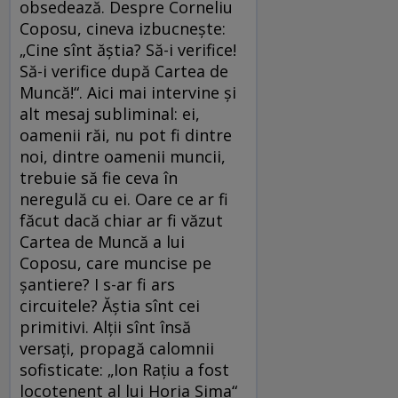
obsedează. Despre Corneliu
Coposu, cineva izbucneşte:
„Cine sînt ăştia? Să-i verifice!
Să-i verifice după Cartea de
Muncă!“. Aici mai intervine şi
alt mesaj subliminal: ei,
oamenii răi, nu pot fi dintre
noi, dintre oamenii muncii,
trebuie să fie ceva în
neregulă cu ei. Oare ce ar fi
făcut dacă chiar ar fi văzut
Cartea de Muncă a lui
Coposu, care muncise pe
şantiere? I s-ar fi ars
circuitele? Ăştia sînt cei
primitivi. Alţii sînt însă
versaţi, propagă calomnii
sofisticate: „Ion Raţiu a fost
locotenent al lui Horia Sima“