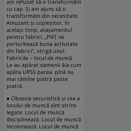
am refuzat să o transformăm
cu cap. Şi am ajuns să o
transformăm din necesitate.
Amuzant şi copleşitor, în
acelaşi timp, ataşamentul
pentru fabrici. „PNŢ ne
perturbează buna activitate
din fabrici“, strigă unul.
Fabricile – locul de muncă.
Le-au apărat oamenii ăia cum
apăra URSS pacea: pînă nu
mai rămîne piatră peste
piatră.
● Obsesia securistică şi cea a
locului de muncă sînt strîns
legate. Locul de muncă
disciplinează. Locul de muncă
încolonează. Locul de muncă