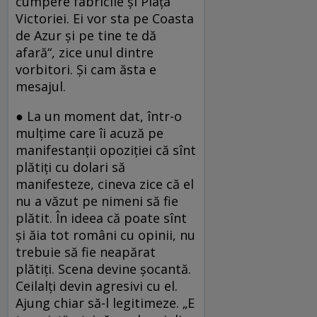
cumpere fabricile şi Piaţa
Victoriei. Ei vor sta pe Coasta
de Azur şi pe tine te dă
afară“, zice unul dintre
vorbitori. Şi cam ăsta e
mesajul.
● La un moment dat, într-o
mulţime care îi acuză pe
manifestanţii opoziţiei că sînt
plătiţi cu dolari să
manifesteze, cineva zice că el
nu a văzut pe nimeni să fie
plătit. În ideea că poate sînt
şi ăia tot români cu opinii, nu
trebuie să fie neapărat
plătiţi. Scena devine şocantă.
Ceilalţi devin agresivi cu el.
Ajung chiar să-l legitimeze. „E