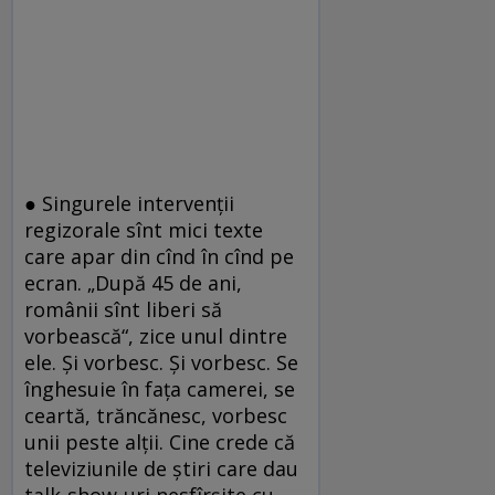
● Singurele intervenţii
regizorale sînt mici texte
care apar din cînd în cînd pe
ecran. „După 45 de ani,
românii sînt liberi să
vorbească“, zice unul dintre
ele. Şi vorbesc. Şi vorbesc. Se
înghesuie în faţa camerei, se
ceartă, trăncănesc, vorbesc
unii peste alţii. Cine crede că
televiziunile de ştiri care dau
talk-show-uri nesfîrşite cu