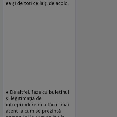
ea şi de toţi ceilalţi de acolo.
● De altfel, faza cu buletinul
şi legitimaţia de
întreprindere m-a făcut mai
atent la cum se prezintă
oamenii şi la cum se iau la