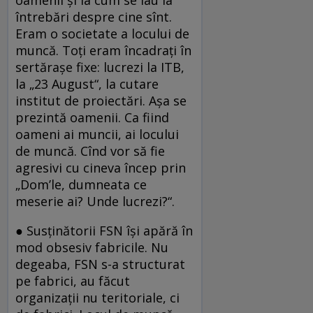
întrebări despre cine sînt.
Eram o societate a locului de
muncă. Toţi eram încadraţi în
sertăraşe fixe: lucrezi la ITB,
la „23 August“, la cutare
institut de proiectări. Aşa se
prezintă oamenii. Ca fiind
oameni ai muncii, ai locului
de muncă. Cînd vor să fie
agresivi cu cineva încep prin
„Dom’le, dumneata ce
meserie ai? Unde lucrezi?“.
● Susţinătorii FSN îşi apără în
mod obsesiv fabricile. Nu
degeaba, FSN s-a structurat
pe fabrici, au făcut
organizaţii nu teritoriale, ci