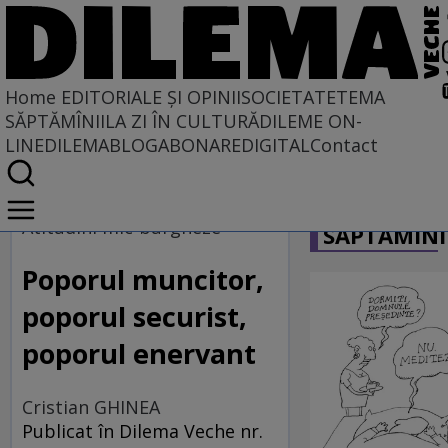
Home
EDITORIALE ȘI OPINII
SOCIETATE
TEMA
SĂPTĂMÎNII
LA ZI ÎN CULTURĂ
DILEME ON-
LINE
DILEMABLOG
ABONARE
DIGITAL
Contact
Home
CARICATU
EDITORIALE ȘI OPINII
Atitudini mic-burgheze
SĂPTĂMÎNI
Poporul muncitor,
poporul securist,
poporul enervant
Cristian GHINEA
Publicat în Dilema Veche nr.