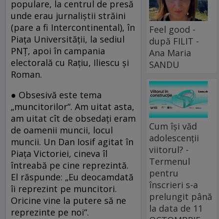
populare, la centrul de presă
unde erau jurnaliştii străini
(pare a fi Intercontinental), în
Feel good -
Piaţa Universităţii, la sediul
după FILIT -
PNŢ, apoi în campania
Ana Maria
electorală cu Raţiu, Iliescu şi
SANDU
Roman.
● Obsesivă este tema
„muncitorilor“. Am uitat asta,
am uitat cît de obsedaţi eram
Cum își văd
de oamenii muncii, locul
adolescenții
muncii. Un Dan Iosif agitat în
viitorul? -
Piaţa Victoriei, cineva îl
Termenul
întreabă pe cine reprezintă.
pentru
El răspunde: „Eu deocamdată
înscrieri s-a
îi reprezint pe muncitori.
prelungit până
Oricine vine la putere să ne
la data de 11
reprezinte pe noi“.