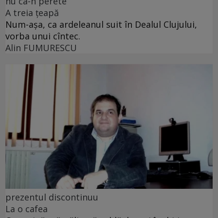
nu ca-n perete
A treia țeapă
Num-așa, ca ardeleanul suit în Dealul Clujului,
vorba unui cîntec.
Alin FUMURESCU
prezentul discontinuu
La o cafea