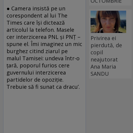
OCTOMBRIE
● Camera insistă pe un
corespondent al lui The
Times care îşi dictează
articolul la telefon. Masele
cer interzicerea PNL şi PNŢ –
Privirea ei
spune el. Îmi imaginez un mic
pierdută, de
burghez citind ziarul pe
copil
malul Tamisei: undeva într-o
neajutorat
ţară, poporul furios cere
Ana Maria
guvernului interzicerea
SANDU
partidelor de opoziţie.
Trebuie să fi sunat ca dracu’.