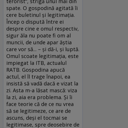
terorist“, strigă unul mai din
spate. O gospodină agitată îi
cere buletinul şi legitimaţia.
Încep o dispută între ei
despre cine e omul respectiv,
sigur ăla nu poate fi om al
muncii, de unde apar ăştia
care vor să... – şi dă-i, şi luptă.
Omul scoate legitimaţia, este
impiegat la ITB, actualul
RATB. Gospodina apucă
actul, el îl trage înapoi, ea
insistă să vadă dacă e vizat la
zi. Asta m-a lăsat mască: viza
la zi, aia era problema. Şi îi
face teorie că de ce nu vrea
să se legitimeze, ce are de
ascuns, deşi el tocmai se
legitimase, spre deosebire de