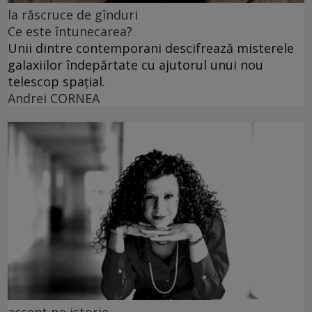
la răscruce de gînduri
Ce este întunecarea?
Unii dintre contemporani descifrează misterele
galaxiilor îndepărtate cu ajutorul unui nou
telescop spațial.
Andrei CORNEA
accent pe istorie