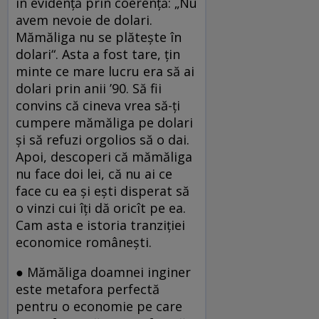
în evidenţă prin coerenţă: „Nu
avem nevoie de dolari.
Mămăliga nu se plăteşte în
dolari“. Asta a fost tare, ţin
minte ce mare lucru era să ai
dolari prin anii ’90. Să fii
convins că cineva vrea să-ţi
cumpere mămăliga pe dolari
şi să refuzi orgolios să o dai.
Apoi, descoperi că mămăliga
nu face doi lei, că nu ai ce
face cu ea şi eşti disperat să
o vinzi cui îţi dă oricît pe ea.
Cam asta e istoria tranziţiei
economice româneşti.
● Mămăliga doamnei inginer
este metafora perfectă
pentru o economie pe care