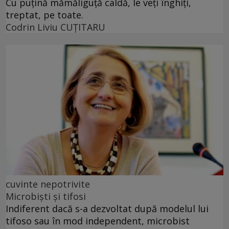
Cu puţină mămăliguţă caldă, le veţi înghiţi,
treptat, pe toate.
Codrin Liviu CUŢITARU
cuvinte nepotrivite
Microbiști și tifosi
Indiferent dacă s-a dezvoltat după modelul lui
tifoso sau în mod independent, microbist