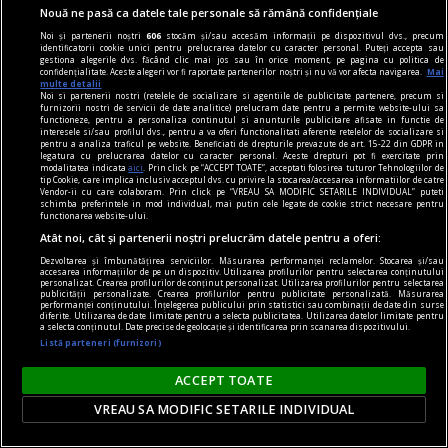
Nouă ne pasă ca datele tale personale să rămână confidențiale
Noi și partenerii noștri
606
stocăm și/sau accesăm informații pe dispozitivul dvs., precum
identificatorii cookie unici pentru prelucrarea datelor cu caracter personal. Puteți accepta sau
gestiona alegerile dvs. făcând clic mai jos sau în orice moment, pe pagina cu politica de
confidențialitate. Aceste alegeri vor fi raportate partenerilor noștri și nu vă vor afecta navigarea.
Mai
multe detalii
Noi si partenerii nostri (retelele de socializare si agentiile de publicitate partenere, precum si
furnizorii nostri de servicii de date analitice) prelucram date pentru a permite website-ului sa
functioneze, pentru a personaliza continutul si anunturile publicitare afisate in functie de
interesele si/sau profilul dvs., pentru a va oferi functionalitati aferente retelelor de socializare si
pentru a analiza traficul pe website. Beneficiati de drepturile prevazute de art. 15-22 din GDPR in
legatura cu prelucrarea datelor cu caracter personal. Aceste drepturi pot fi exercitate prin
modalitatea indicata
aici
. Prin click pe “ACCEPT TOATE”, acceptati folosirea tuturor Tehnologiilor de
tip Cookie, care implica inclusiv acceptul dvs. cu privire la stocarea/accesarea informatiilor de catre
Vendor-ii cu care colaboram. Prin click pe “VREAU SA MODIFIC SETARILE INDIVIDUAL” puteti
schimba preferintele in mod individual, mai putin cele legate de cookie strict necesare pentru
functionarea website-ului.
viața de capital
Atât noi, cât și partenerii noștri prelucrăm datele pentru a oferi:
Cînd economia de piață s-a pierdut printre
Dezvoltarea și îmbunătățirea serviciilor. Măsurarea performanței reclamelor. Stocarea și/sau
accesarea informațiilor de pe un dispozitiv. Utilizarea profilurilor pentru selectarea conținutului
proteste
personalizat. Crearea profilurilor de conținut personalizat. Utilizarea profilurilor pentru selectarea
publicității personalizate. Crearea profilurilor pentru publicitate personalizată. Măsurarea
Întrebarea este: pînă unde vor merge încălcările
performanței conținutului. Înțelegerea publicului prin statistici sau combinații de date din surse
diferite. Utilizarea de date limitate pentru a selecta publicitatea. Utilizarea datelor limitate pentru
principiilor economiei de piață și cele privind
a selecta conținutul. Date precise de geolocație și identificarea prin scanarea dispozitivului.
Listă parteneri (furnizori)
funcționarea Uniunii Europene?
Constantin RUDNIŢCHI
ACCEPT TOATE
VREAU SA MODIFIC SETARILE INDIVIDUAL