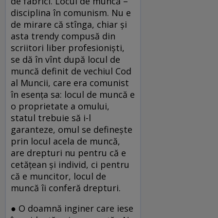
de fabrici. Locul de muncă –
disciplina în comunism. Nu e
de mirare că stînga, chiar şi
asta trendy compusă din
scriitori liber profesionişti,
se dă în vînt după locul de
muncă definit de vechiul Cod
al Muncii, care era comunist
în esenţa sa: locul de muncă e
o proprietate a omului,
statul trebuie să i-l
garanteze, omul se defineşte
prin locul acela de muncă,
are drepturi nu pentru că e
cetăţean şi individ, ci pentru
că e muncitor, locul de
muncă îi conferă drepturi.
● O doamnă inginer care iese