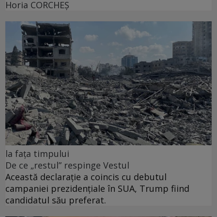
Horia CORCHEŞ
la fața timpului
De ce „restul” respinge Vestul
Această declarație a coincis cu debutul
campaniei prezidențiale în SUA, Trump fiind
candidatul său preferat.