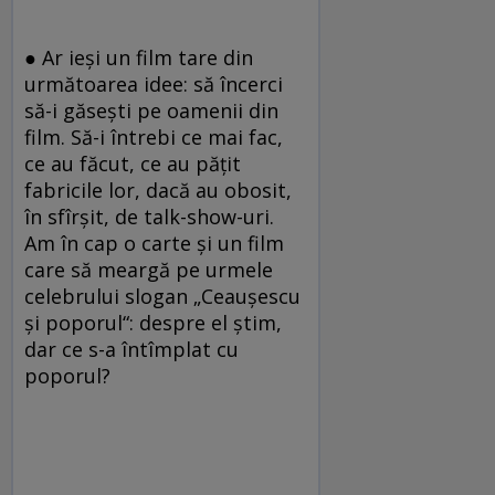
● Ar ieşi un film tare din
următoarea idee: să încerci
să-i găseşti pe oamenii din
film. Să-i întrebi ce mai fac,
ce au făcut, ce au păţit
fabricile lor, dacă au obosit,
în sfîrşit, de talk-show-uri.
Am în cap o carte şi un film
care să meargă pe urmele
celebrului slogan „Ceauşescu
şi poporul“: despre el ştim,
dar ce s-a întîmplat cu
poporul?