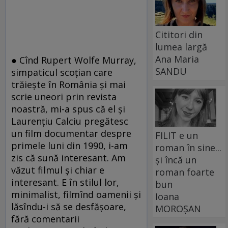
Cititori din
lumea largă
Ana Maria
● Cînd Rupert Wolfe Murray,
SANDU
simpaticul scoţian care
trăieşte în România şi mai
scrie uneori prin revista
noastră, mi-a spus că el şi
Laurenţiu Calciu pregătesc
un film documentar despre
FILIT e un
primele luni din 1990, i-am
roman în sine...
zis că sună interesant. Am
și încă un
văzut filmul şi chiar e
roman foarte
interesant. E în stilul lor,
bun
minimalist, filmînd oamenii şi
Ioana
lăsîndu-i să se desfăşoare,
MOROȘAN
fără comentarii