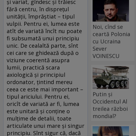
şi variat, gîndesc şi trăiesc
fără centru, în dispreţul
unităţii, împrăştiat – tipul
vulpii. Pentru ei, lumea este
Noi, cînd se
atît de variată încît nu poate
ceartă Polonia
fi subsumată unui principiu
cu Ucraina
unic. De cealaltă parte, sînt
Sever
cei care se ghidează după o
VOINESCU
viziune coerentă asupra
lumii, practică scara
axiologică şi principiul
ordonator, ţintind mereu
ceea ce este mai important –
Putin și
tipul ariciului. Pentru ei,
Occidentul Al
oricît de variată ar fi, lumea
treilea război
este unitară şi conţine o
mondial?
mulţime de detalii, toate
articulate unui mare şi singur
principiu. Sînt sigur că, dacă