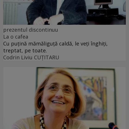
prezentul discontinuu
La o cafea
Cu puţină mămăliguţă caldă, le veţi înghiţi,
treptat, pe toate.
Codrin Liviu CUŢITARU