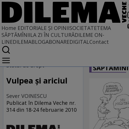
Home
EDITORIALE ȘI OPINII
SOCIETATE
TEMA
SĂPTĂMÎNII
LA ZI ÎN CULTURĂ
DILEME ON-
LINE
DILEMABLOG
ABONARE
DIGITAL
Contact
Home
CARICATU
EDITORIALE ȘI OPINII
Statul de drept
SĂPTĂMÎNI
PE CE LUME TRĂIM
Vulpea şi ariciul
Sever VOINESCU
Publicat în Dilema Veche nr.
314 din 18-24 februarie 2010