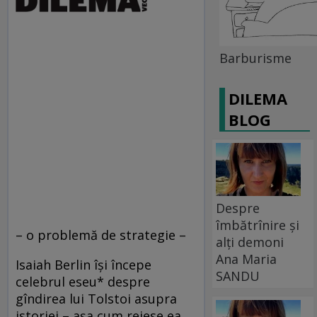
Barburisme
DILEMA
BLOG
Despre
îmbătrînire și
– o problemă de strategie –
alți demoni
Ana Maria
Isaiah Berlin îşi începe
SANDU
celebrul eseu* despre
gîndirea lui Tolstoi asupra
istoriei – aşa cum reiese ea