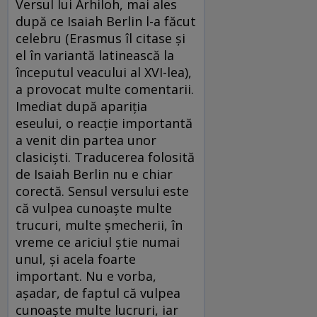
Versul lui Arhiloh, mai ales
după ce Isaiah Berlin l-a făcut
celebru (Erasmus îl citase şi
el în variantă latinească la
începutul veacului al XVI-lea),
a provocat multe comentarii.
Imediat după apariţia
eseului, o reacţie importantă
a venit din partea unor
clasicişti. Traducerea folosită
de Isaiah Berlin nu e chiar
corectă. Sensul versului este
că vulpea cunoaşte multe
trucuri, multe şmecherii, în
vreme ce ariciul ştie numai
unul, şi acela foarte
important. Nu e vorba,
aşadar, de faptul că vulpea
cunoaşte multe lucruri, iar