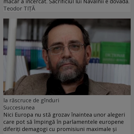
măcar a încercat. Sacrificiul lui Navalnîi e dovada.
Teodor TIŢĂ
la răscruce de gînduri
Succesiunea
Nici Europa nu stă grozav înaintea unor alegeri
care pot să împingă în parlamentele europene
diferiți demagogi cu promisiuni maximale și