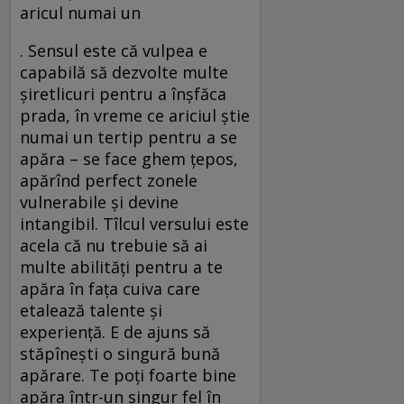
aricul numai un
. Sensul este că vulpea e
capabilă să dezvolte multe
şiretlicuri pentru a înşfăca
prada, în vreme ce ariciul ştie
numai un tertip pentru a se
apăra – se face ghem ţepos,
apărînd perfect zonele
vulnerabile şi devine
intangibil. Tîlcul versului este
acela că nu trebuie să ai
multe abilităţi pentru a te
apăra în faţa cuiva care
etalează talente şi
experienţă. E de ajuns să
stăpîneşti o singură bună
apărare. Te poţi foarte bine
apăra într-un singur fel în