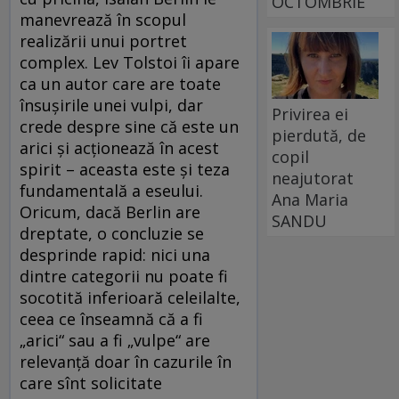
OCTOMBRIE
manevrează în scopul
realizării unui portret
complex. Lev Tolstoi îi apare
ca un autor care are toate
însuşirile unei vulpi, dar
Privirea ei
crede despre sine că este un
pierdută, de
arici şi acţionează în acest
copil
spirit – aceasta este şi teza
neajutorat
fundamentală a eseului.
Ana Maria
Oricum, dacă Berlin are
SANDU
dreptate, o concluzie se
desprinde rapid: nici una
dintre categorii nu poate fi
socotită inferioară celeilalte,
ceea ce înseamnă că a fi
„arici“ sau a fi „vulpe“ are
relevanţă doar în cazurile în
care sînt solicitate