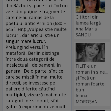
din Război şi pace – citînd un
vers din puţinele fragmente
Cititori din
care ne-au rămas de la
lumea largă
poetului antic Arhiloh (680 –
Ana Maria
645 î. Hr.): „Vulpea ştie multe
SANDU
lucruri, dar ariciul ştie un
singur mare lucru“.
Prelungind versul în
metaforă, Berlin distinge
între două categorii de
intelectuali, de oameni, în
FILIT e un
general. De o parte, sînt cei
roman în sine...
care se mişcă în mai multe
și încă un
direcţii, se investesc pe
roman foarte
paliere diferite căutînd
bun
multiplul, vizează mai multe
Ioana
categorii de scopuri, sînt
MOROȘAN
gata să experimenteze mult