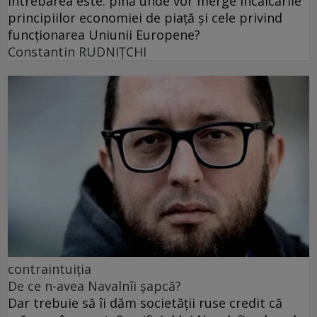
Întrebarea este: pînă unde vor merge încălcările
principiilor economiei de piață și cele privind
funcționarea Uniunii Europene?
Constantin RUDNIŢCHI
contraintuiția
De ce n-avea Navalnîi șapcă?
Dar trebuie să îi dăm societății ruse credit că