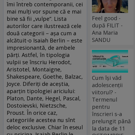
îmi întreb contemporanii, cei
mai mulţi vor spune că e mai
Feel good -
bine să fii „vulpe“. Lista
după FILIT -
autorilor care ilustrează cele
Ana Maria
două categorii – aşa cum a
SANDU
alcătuit-o Isaiah Berlin – este
impresionantă, de ambele
părţi. Astfel, în tipologia
vulpii se înscriu Herodot,
Aristotel, Montaigne,
Shakespeare, Goethe, Balzac,
Cum își văd
Joyce. Diferiţi de aceştia,
adolescenții
aparţin tipologiei ariciului:
viitorul? -
Platon, Dante, Hegel, Pascal,
Termenul
Dostoievski, Nietzsche,
pentru
Proust. În orice caz,
înscrieri s-a
categoriile acestea nu sînt
prelungit până
deloc exclusive. Chiar în eseul
la data de 11
cu pricina, Isaiah Berlin le