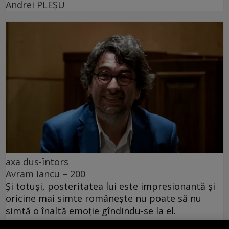
Andrei PLEŞU
axa dus-întors
Avram Iancu – 200
Și totuși, posteritatea lui este impresionantă și
oricine mai simte românește nu poate să nu
simtă o înaltă emoție gîndindu-se la el.
Sever VOINESCU