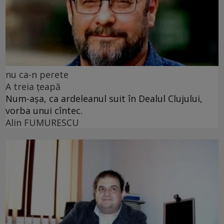
nu ca-n perete
A treia țeapă
Num-așa, ca ardeleanul suit în Dealul Clujului,
vorba unui cîntec.
Alin FUMURESCU