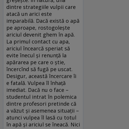
greşeşte. În natură, una
dintre strategiile vulpii care
atacă un arici este
imparabilă. Dacă există o apă
pe aproape, rostogoleşte
ariciul devenit ghem în apă.
La primul contact cu apa,
ariciul încearcă speriat să
evite înecul şi renunţă la
apărarea pe care o ştie,
încercînd să fugă pe uscat.
Desigur, această încercare îi
e fatală. Vulpea îl înhaţă
imediat. Dacă nu o face –
studentul intrat în polemica
dintre profesori pretinde că
a văzut şi asemenea situaţii –
atunci vulpea îl lasă cu totul
în apă şi ariciul se îneacă. Nici